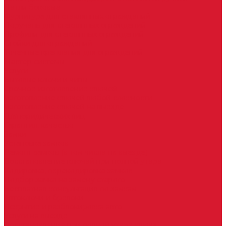
Петли боковые
Фурнитура для стеклянных ограждений
Поручень для стеклянных ограждений
Профили для стеклянных ограждений
Стойки для ограждений
Точечные крепления для ограждений
Мастер системы
Услуги
Бытовые ключи и чипы
Срочное изготовление ключей
Изготовление ключей любой сложности
Изготовление ключей на выезде
Для юридических лиц
Гарантия, качество
Замки
Установка замков
Ремонт замков (в том числе на выезде)
Восстановление ключей при полной утере
Кодировка, перекодировка замков
Подбор замка на замену старого
Бесплатная консультация по замкам
Автоключи и брелоки
Вскрытие и разблокировка авто
Услуги на выезде
Восстановление при полной утере ключа