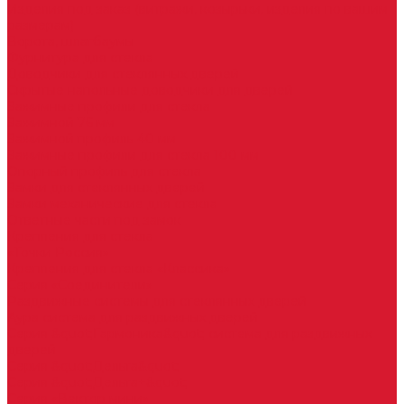
Изделия под заказ (витражи, козырьки, изделия по вашим
размерам)
Ворота, шлагбаумы
Фурнитура для стекла
Доводчики для стеклянных дверей
Скрытые напольные доводчики для дверей
Зажимные профили для стекла
Зажимной 76 мм
Зажимной профиль 40 мм
Зажимные профили для стекла 100 мм
Опорный профиль для стекла
Замки для стеклянных дверей
Замки механические для стекла
Ответные части под замок
Крепления для стекла
«Точки Россия»
Крепления для стекла «Классика»
Серия «Соединители»
Раздвижные системы для стеклянных дверей
Аура система для раздвижных дверей
Серия &quot;Гармоника&quot; система для раздвижных
дверей
Серия &quot;Дельта&quot;
Серия &quot;Дельта+&quot;
Серия «Вектор мини»