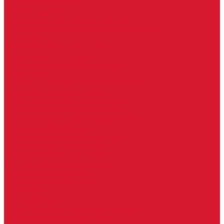
Двери для бань и саун
Входные группы
Входные двери по вашим размерам
Межкомнатные двери по вашим размерам
Автоключи
Автомобильные ключи с чипом
Ключи для спецтехники
Корпусы автомобильных ключей
Мотоключи
Транспондеры (чипы иммобилайзера)
Доводчики дверные, пружины
Комплектующие для доводчиков
Доводчики с ветровым тормозом
Доводчики с задержкой закрывания
Доводчики с фиксацией
Доводчики со скользящей тягой
Морозостойкие доводчики
Пневматические доводчики
Противопожарные доводчики
Пружинные доводчики
Тяги дверных доводчиков
Доводчики
Ручки дверные
Комплектующие к дверным ручкам
Ручки для раздвижных дверей