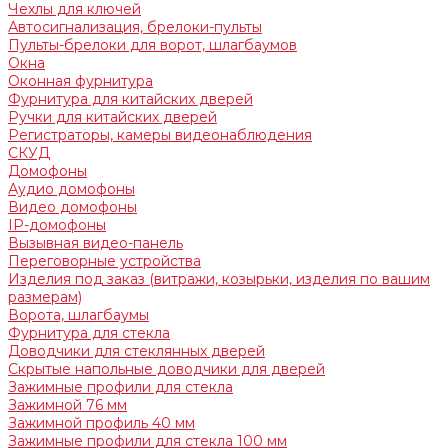
Чехлы для ключей
Автосигнализация, брелоки-пульты
Пульты-брелоки для ворот, шлагбаумов
Окна
Оконная фурнитура
Фурнитура для китайских дверей
Ручки для китайских дверей
Регистраторы, камеры видеонаблюдения
СКУД
Домофоны
Аудио домофоны
Видео домофоны
IP-домофоны
Вызывная видео-панель
Переговорные устройства
Изделия под заказ (витражи, козырьки, изделия по вашим
размерам)
Ворота, шлагбаумы
Фурнитура для стекла
Доводчики для стеклянных дверей
Скрытые напольные доводчики для дверей
Зажимные профили для стекла
Зажимной 76 мм
Зажимной профиль 40 мм
Зажимные профили для стекла 100 мм