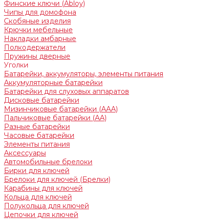
Финские ключи (Abloy)
Чипы для домофона
Скобяные изделия
Крючки мебельные
Накладки амбарные
Полкодержатели
Пружины дверные
Уголки
Батарейки, аккумуляторы, элементы питания
Аккумуляторные батарейки
Батарейки для слуховых аппаратов
Дисковые батарейки
Мизинчиковые батарейки (AAA)
Пальчиковые батарейки (AA)
Разные батарейки
Часовые батарейки
Элементы питания
Аксессуары
Автомобильные брелоки
Бирки для ключей
Брелоки для ключей (Брелки)
Карабины для ключей
Кольца для ключей
Полукольца для ключей
Цепочки для ключей