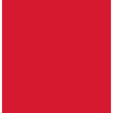
Доводчики с ветровым тормозом
Доводчики с задержкой закрывания
Доводчики с фиксацией
Доводчики со скользящей тягой
Морозостойкие доводчики
Пневматические доводчики
Противопожарные доводчики
Пружинные доводчики
Тяги дверных доводчиков
Доводчики
Ручки дверные
Комплектующие к дверным ручкам
Ручки для раздвижных дверей
Ручки к противопожарным дверям
Ручки на розетке
Ручки-кольца, дверные молотки, ручки стучалки
Ручки кнобы
Ручки кнопки
Ручки на планке
Ручки раздельные, комплект
Ручки скобы
Заготовки ключей
Автомобильные заготовки ключей
Автомобильные ключи (спецключи)
Autel ключи