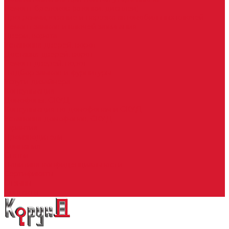
Ремонт брелоков (кнопки, дисплеи)
Программирование и нарезка автомобильных ключей
Ремонт замков и ключей зажигания
Двери, ворота
Установка дверей, ворот
Доставка дверей, ворот
Ремонт дверей, ворот
Подбор замков и фурнитуры
Услуги дизайнера
Консультация
Домофоны, СКУД
Консультация по домофонам и СКУД
Установка домофонов, СКУД
Гарантия
Производители
Компания
Статьи
Политика конфиденциальности
Сертификаты
Отзывы
Контакты