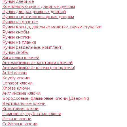
Ручки дверные
Комплектующие к дверным ручкам
Ручки для раздвижных дверей
Ручки к противопожарным дверям
Ручки на розетке
Ручки-кольца, дверные молотки, ручки стучалки
Ручки кнобы
Ручки кнопки
Ручки на планке
Ручки раздельные, комплект
Ручки скобы
Заготовки ключей
Автомобильные заготовки ключей
Автомобильные ключи (спецключи)
Autel ключи
Keydiy ключи
Lonsdor ключи
Xhorse ключи
Английские ключи
Бородковые, флажковые ключи (Дверняк)
Вертикальные ключи
Крестовые ключи
Помповые, трубчатые ключи
Разные ключи
Сейфовые ключи