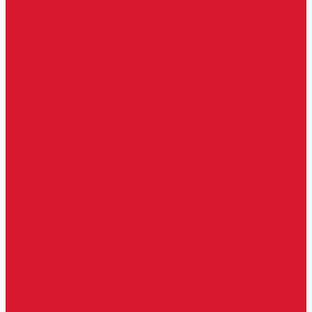
Серия Вектор
Ручки для стеклянных дверей
Ручка для стеклянной двери с замком
Ручки &quot;Лайт&quot; тонкостенные
Ручки для бань и саун
Ручки офисные
Ручки под заказ
Ручки-кнобы
Системы маятниковых дверей
Серия «Вектор»
Системы маятниковых дверей «Классика»
Спайдеры и фурнитура для козырьков
Спайдеры для стекла
Фурнитура для стеклянных козырьков
Фурнитура для душевых кабин
Акваслайд душевая кабина
Коннекторы для душевых кабин
Петли без реза уплотнителя
Петли для душевых кабин
Профили для душевых кабин
Профиль уплотнительный ПВХ
Штанги для душевой кабины из стекла
Фурнитура для стеклянных межкомнатных дверей
Алюминиевые коробки для стеклянных дверей
Замки для стеклянных дверей с нажимной ручкой