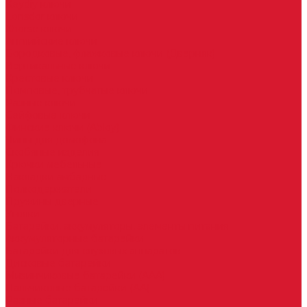
Keydiy ключи
Lonsdor ключи
Xhorse ключи
Английские ключи
Бородковые, флажковые ключи (Дверняк)
Вертикальные ключи
Крестовые ключи
Помповые, трубчатые ключи
Разные ключи
Сейфовые ключи
Финские ключи (Abloy)
Чипы для домофона
Скобяные изделия
Крючки мебельные
Накладки амбарные
Полкодержатели
Пружины дверные
Уголки
Батарейки, аккумуляторы, элементы питания
Аккумуляторные батарейки
Батарейки для слуховых аппаратов
Дисковые батарейки
Мизинчиковые батарейки (AAA)
Пальчиковые батарейки (AA)
Разные батарейки