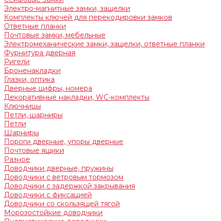
Электро-магнитные замки, защелки
Комплекты ключей для перекодировки замков
Ответные планки
Почтовые замки, мебельные
Электромеханические замки, защелки, ответные планки
Фурнитура дверная
Ригели
Броненакладки
Глазки, оптика
Дверные цифры, номера
Декоративные накладки, WC-комплекты
Ключницы
Петли, шарниры
Петли
Шарниры
Пороги дверные, упоры дверные
Почтовые ящики
Разное
Доводчики дверные, пружины
Доводчики с ветровым тормозом
Доводчики с задержкой закрывания
Доводчики с фиксацией
Доводчики со скользящей тягой
Морозостойкие доводчики