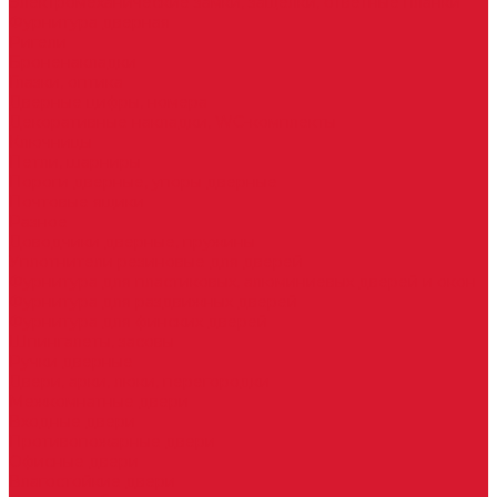
Электромеханические замки, защелки, ответные планки
Фурнитура дверная
Ригели
Броненакладки
Глазки, оптика
Дверные цифры, номера
Декоративные накладки, WC-комплекты
Ключницы
Петли, шарниры
Пороги дверные, упоры дверные
Почтовые ящики
Разное
Доводчики дверные, пружины
Уплотнители резиновые для дверей
Фурнитура для пластиковых, алюминиевых дверей и окон
Фурнитура для раздвижных дверей
Фурнитура для финских дверей
Шпингалеты, засовы
Ручки дверные
Двери, арки, люки, перегородки
Межкомнатные двери
Входные двери
Противопожарные двери
Офисные двери
Влагостойкие двери