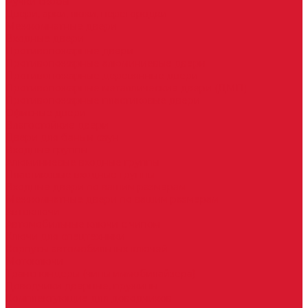
Ручки скобы
Двери, арки, люки, перегородки
Межкомнатные двери
Входные двери
Противопожарные двери
Противопожарные алюминиевые двери
Противопожарные деревянные двери
Противопожарные металлические двери (ДМП)
Противопожарные пластиковые двери
Офисные двери
Влагостойкие двери
Двери для бань и саун
Входные группы
Алюминиевые входные группы
Пластиковые входные группы
Входные двери по вашим размерам
Межкомнатные двери по вашим размерам
Автоключи
Автомобильные ключи с чипом
Ключи для спецтехники
Корпусы автомобильных ключей
Мотоключи
Транспондеры (чипы иммобилайзера)
Доводчики дверные, пружины
Комплектующие для доводчиков