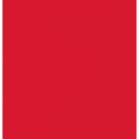
Ручки к противопожарным дверям
Ручки на розетке
Ручки-кольца, дверные молотки, ручки стучалки
Ручки кнобы
Ручки кнопки
Ручки на планке
Ручки раздельные, комплект
Ручки скобы
Заготовки ключей
Автомобильные заготовки ключей
Автомобильные ключи (спецключи)
Английские ключи
Бородковые, флажковые ключи (Дверняк)
Вертикальные ключи
Крестовые ключи
Помповые, трубчатые ключи
Разные ключи
Сейфовые ключи
Финские ключи (Abloy)
Чипы для домофона
Скобяные изделия
Крючки мебельные
Накладки амбарные
Полкодержатели
Пружины дверные