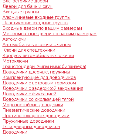
Влагостойкие двери
Двери для бань и саун
Входные группы
Алюминиевые входные группы
Пластиковые входные группы
Входные двери по вашим размерам
Межкомнатные двери по вашим размерам
Автоключи
Автомобильные ключи с чипом
Ключи для спецтехники
Корпусы автомобильных ключей
Мотоключи
Транспондеры (чипы иммобилайзера)
Доводчики дверные, пружины
Комплектующие для доводчиков
Доводчики с ветровым тормозом
Доводчики с задержкой закрывания
Доводчики с фиксацией
Доводчики со скользящей тягой
Морозостойкие доводчики
Пневматические доводчики
Противопожарные доводчики
Пружинные доводчики
Тяги дверных доводчиков
Доводчики