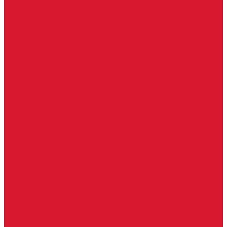
Шарниры
Пороги дверные, упоры дверные
Почтовые ящики
Разное
Доводчики дверные, пружины
Доводчики с ветровым тормозом
Доводчики с задержкой закрывания
Доводчики с фиксацией
Доводчики со скользящей тягой
Морозостойкие доводчики
Пневматические доводчики
Противопожарные доводчики
Пружинные доводчики
Тяги дверных доводчиков
Уличные доводчики
Уплотнители резиновые для дверей
Фурнитура для пластиковых, алюминиевых дверей и окон
Фурнитура для раздвижных дверей
Фурнитура для финских дверей
Шпингалеты, засовы
Ручки дверные
Ручки кнобы
Ручки кнопки
Ручки на планке
Ручки раздельные, комплект