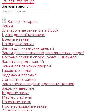
+7‒923‒535‒23‒02
Заказать звонок
Каталог товаров
Замки
Электронные замки Smart Lock
Цилиндровый механизм
Врезные замки
Накладные замки
Замки для китайских дверей
Замки для пластиковых, алюминиевых дверей
Врезные замки в сборе (ручка + цилиндр)
Замки для рольставней
Замки для финских дверей
Гаражные замки
Задвижки дверные
Депозитные замки
Замок велосипедный, тросовый, цепной
Защелки дверные
Кодовые замки
Мастер системы
Навесные замки
Противопожарные замки
Сейфовые замки