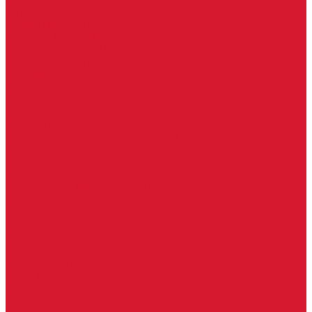
Гаражные замки
Задвижки дверные
Депозитные замки
Замок велосипедный, тросовый, цепной
Защелки дверные
Кодовые замки
Мастер системы
Навесные замки
Противопожарные замки
Сейфовые замки
Электро-магнитные замки, защелки
Комплекты ключей для перекодировки замков
Ответные планки
Почтовые замки, мебельные
Электромеханические замки, защелки, ответные планки
Фурнитура дверная
Ригели
Броненакладки
Глазки, оптика
Дверные цифры, номера
Декоративные накладки, WC-комплекты
Ключницы
Петли, шарниры
Петли