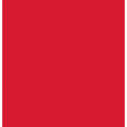
Бытовые ключи и чипы
Срочное изготовление ключей
Изготовление ключей любой сложности
Изготовление ключей на выезде
Для юридических лиц
Гарантия, качество
Замки
Установка замков
Ремонт замков (в том числе на выезде)
Восстановление ключей при полной утере
Кодировка, перекодировка замков
Подбор замка на замену старого
Бесплатная консультация по замкам
Автоключи и брелоки
Вскрытие и разблокировка авто
Услуги на выезде
Восстановление при полной утере ключа
Ремонт брелоков (кнопки, дисплеи)
Программирование и нарезка автомобильных ключей
Ремонт замков и ключей зажигания
Двери, ворота
Установка дверей, ворот
Доставка дверей, ворот
Ремонт дверей, ворот
Подбор замков и фурнитуры