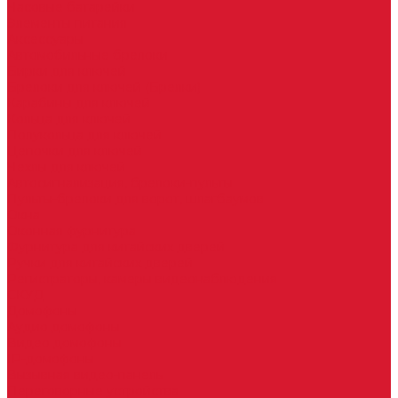
Часовые батарейки
Элементы питания
Аксессуары
Автомобильные брелоки
Бирки для ключей
Брелоки для ключей (Брелки)
Карабины для ключей
Кольца для ключей
Полукольца для ключей
Цепочки для ключей
Чехлы для ключей
Автосигнализация, брелоки-пульты
Пульты-брелоки для ворот, шлагбаумов
Окна
Оконная фурнитура
Фурнитура для китайских дверей
Ручки для китайских дверей
Регистраторы, камеры видеонаблюдения
СКУД
Домофоны
Аудио домофоны
Видео домофоны
IP-домофоны
Вызывная видео-панель
Переговорные устройства