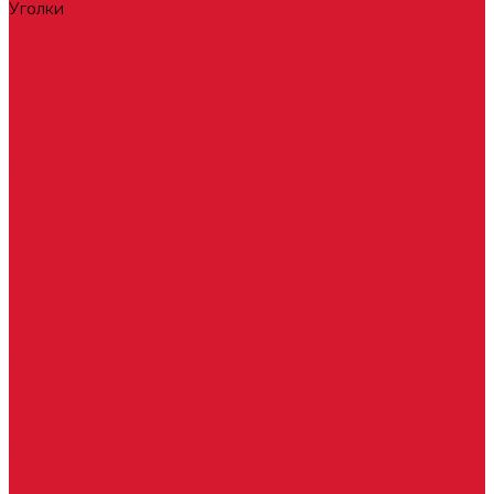
Уголки
Батарейки, аккумуляторы, элементы питания
Аккумуляторные батарейки
Батарейки для слуховых аппаратов
Дисковые батарейки
Мизинчиковые батарейки (AAA)
Пальчиковые батарейки (AA)
Разные батарейки
Часовые батарейки
Элементы питания
Аксессуары
Автомобильные брелоки
Бирки для ключей
Брелоки для ключей (Брелки)
Карабины для ключей
Кольца для ключей
Полукольца для ключей
Цепочки для ключей
Чехлы для ключей
Автосигнализация, брелоки-пульты
Пульты-брелоки для ворот, шлагбаумов
Окна
Оконная фурнитура
Фурнитура для китайских дверей
Ручки для китайских дверей