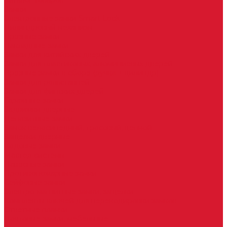
Каталог товаров
Замки
Электронные замки Smart Lock
Цилиндровый механизм
Врезные замки
Накладные замки
Замки для китайских дверей
Замки для пластиковых, алюминиевых дверей
Врезные замки в сборе (ручка + цилиндр)
Замки для рольставней
Замки для финских дверей
Гаражные замки
Задвижки дверные
Депозитные замки
Замок велосипедный, тросовый, цепной
Защелки дверные
Кодовые замки
Мастер системы
Навесные замки
Противопожарные замки
Сейфовые замки
Электро-магнитные замки, защелки
Комплекты ключей для перекодировки замков
Ответные планки
Почтовые замки, мебельные