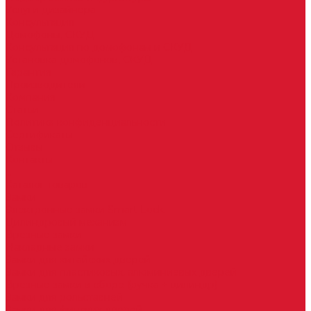
Услуги дизайнера
Консультация
Домофоны, СКУД
Консультация по домофонам и СКУД
Установка домофонов, СКУД
Гарантия
Производители
Компания
Статьи
Политика конфиденциальности
Сертификаты
Отзывы
Контакты
...
Каталог товаров
Замки
Электронные замки Smart Lock
Цилиндровый механизм
Врезные замки
Накладные замки
Замки для китайских дверей
Замки для пластиковых, алюминиевых дверей
Врезные замки в сборе (ручка + цилиндр)
Замки для рольставней
Замки для финских дверей