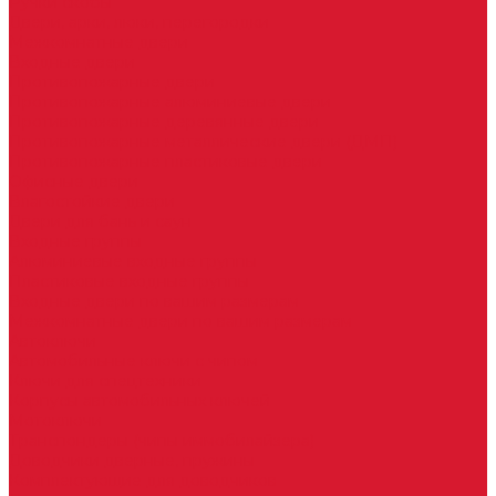
Ручки скобы
Двери, арки, люки, перегородки
Межкомнатные двери
Входные двери
Противопожарные двери
Противопожарные алюминиевые двери
Противопожарные деревянные двери
Противопожарные металлические двери (ДМП)
Противопожарные пластиковые двери
Офисные двери
Влагостойкие двери
Двери для бань и саун
Входные группы
Алюминиевые входные группы
Пластиковые входные группы
Входные двери по вашим размерам
Межкомнатные двери по вашим размерам
Автоключи
Автомобильные ключи с чипом
Ключи для спецтехники
Корпусы автомобильных ключей
Мотоключи
Транспондеры (чипы иммобилайзера)
Доводчики дверные, пружины
Комплектующие для доводчиков