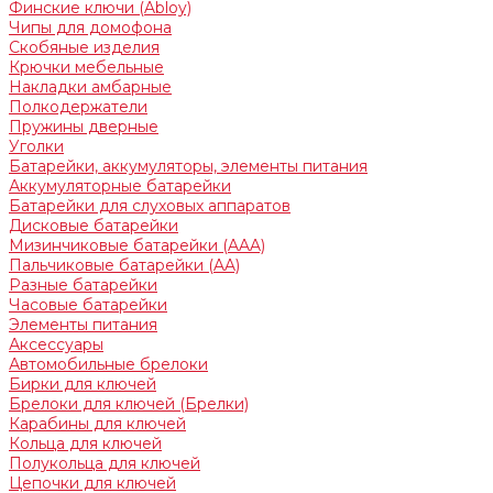
Финские ключи (Abloy)
Чипы для домофона
Скобяные изделия
Крючки мебельные
Накладки амбарные
Полкодержатели
Пружины дверные
Уголки
Батарейки, аккумуляторы, элементы питания
Аккумуляторные батарейки
Батарейки для слуховых аппаратов
Дисковые батарейки
Мизинчиковые батарейки (AAA)
Пальчиковые батарейки (AA)
Разные батарейки
Часовые батарейки
Элементы питания
Аксессуары
Автомобильные брелоки
Бирки для ключей
Брелоки для ключей (Брелки)
Карабины для ключей
Кольца для ключей
Полукольца для ключей
Цепочки для ключей