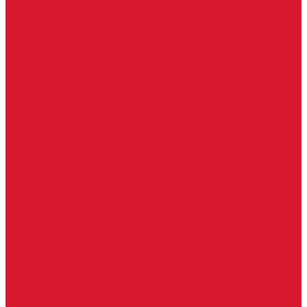
Шарниры
Пороги дверные, упоры дверные
Почтовые ящики
Разное
Доводчики дверные, пружины
Доводчики с ветровым тормозом
Доводчики с задержкой закрывания
Доводчики с фиксацией
Доводчики со скользящей тягой
Морозостойкие доводчики
Пневматические доводчики
Противопожарные доводчики
Пружинные доводчики
Тяги дверных доводчиков
Уличные доводчики
Уплотнители резиновые для дверей
Фурнитура для пластиковых, алюминиевых дверей и окон
Фурнитура для раздвижных дверей
Фурнитура для финских дверей
Шпингалеты, засовы
Ручки дверные
Ручки кнобы
Ручки кнопки
Ручки на планке
Ручки раздельные, комплект