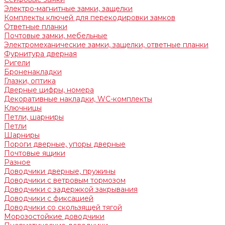
Электро-магнитные замки, защелки
Комплекты ключей для перекодировки замков
Ответные планки
Почтовые замки, мебельные
Электромеханические замки, защелки, ответные планки
Фурнитура дверная
Ригели
Броненакладки
Глазки, оптика
Дверные цифры, номера
Декоративные накладки, WC-комплекты
Ключницы
Петли, шарниры
Петли
Шарниры
Пороги дверные, упоры дверные
Почтовые ящики
Разное
Доводчики дверные, пружины
Доводчики с ветровым тормозом
Доводчики с задержкой закрывания
Доводчики с фиксацией
Доводчики со скользящей тягой
Морозостойкие доводчики