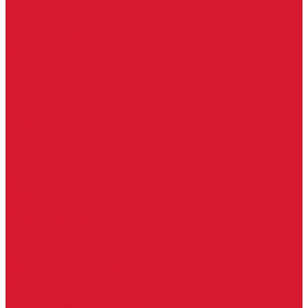
Услуги дизайнера
Консультация
Домофоны, СКУД
Консультация по домофонам и СКУД
Установка домофонов, СКУД
Гарантия
Производители
Компания
Статьи
Политика конфиденциальности
Сертификаты
Отзывы
Контакты
...
Каталог товаров
Замки
Электронные замки Smart Lock
Цилиндровый механизм
Врезные замки
Накладные замки
Замки для китайских дверей
Замки для пластиковых, алюминиевых дверей
Врезные замки в сборе (ручка + цилиндр)
Замки для рольставней
Замки для финских дверей