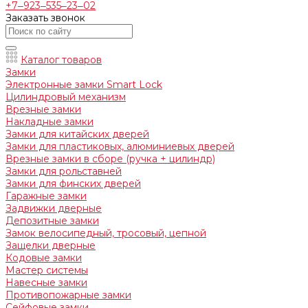
+7‒923‒535‒23‒02
Заказать звонок
Каталог товаров
Замки
Электронные замки Smart Lock
Цилиндровый механизм
Врезные замки
Накладные замки
Замки для китайских дверей
Замки для пластиковых, алюминиевых дверей
Врезные замки в сборе (ручка + цилиндр)
Замки для рольставней
Замки для финских дверей
Гаражные замки
Задвижки дверные
Депозитные замки
Замок велосипедный, тросовый, цепной
Защелки дверные
Кодовые замки
Мастер системы
Навесные замки
Противопожарные замки
Сейфовые замки