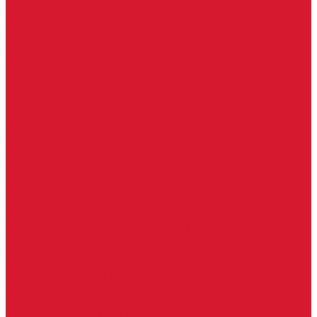
Петли боковые
Фурнитура для стеклянных ограждений
Поручень для стеклянных ограждений
Профили для стеклянных ограждений
Стойки для ограждений
Точечные крепления для ограждений
Мастер системы
Услуги
Бытовые ключи и чипы
Срочное изготовление ключей
Изготовление ключей любой сложности
Изготовление ключей на выезде
Для юридических лиц
Гарантия, качество
Замки
Установка замков
Ремонт замков (в том числе на выезде)
Восстановление ключей при полной утере
Кодировка, перекодировка замков
Подбор замка на замену старого
Бесплатная консультация по замкам
Автоключи и брелоки
Вскрытие и разблокировка авто
Услуги на выезде
Восстановление при полной утере ключа