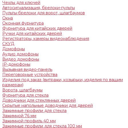
Чехлы для ключей
Автосигнализация, брелоки-пульты
Пульты-брелоки для ворот, шлагбаумов
Окна
Оконная фурнитура
Фурнитура для китайских дверей
Ручки для китайских дверей
Регистраторы, камеры видеонаблюдения
СКУД
Домофоны
Аудио домофоны
Видео домофоны
IP-домофоны
Вызывная видео-панель
Переговорные устройства
Изделия под заказ (витражи, козырьки, изделия по вашим
размерам)
Ворота, шлагбаумы
Фурнитура для стекла
Доводчики для стеклянных дверей
Скрытые напольные доводчики для дверей
Зажимные профили для стекла
Зажимной 76 мм
Зажимной профиль 40 мм
Зажимные профили для стекла 100 мм