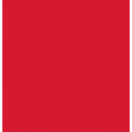
Серия Вектор
Ручки для стеклянных дверей
Ручка для стеклянной двери с замком
Ручки &quot;Лайт&quot; тонкостенные
Ручки для бань и саун
Ручки офисные
Ручки под заказ
Ручки-кнобы
Системы маятниковых дверей
Серия «Вектор»
Системы маятниковых дверей «Классика»
Спайдеры и фурнитура для козырьков
Спайдеры для стекла
Фурнитура для стеклянных козырьков
Фурнитура для душевых кабин
Акваслайд душевая кабина
Коннекторы для душевых кабин
Петли без реза уплотнителя
Петли для душевых кабин
Профили для душевых кабин
Профиль уплотнительный ПВХ
Штанги для душевой кабины из стекла
Фурнитура для стеклянных межкомнатных дверей
Алюминиевые коробки для стеклянных дверей
Замки для стеклянных дверей с нажимной ручкой