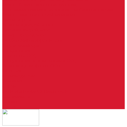
Ремонт брелоков (кнопки, дисплеи)
Программирование и нарезка автомобильных ключей
Ремонт замков и ключей зажигания
Двери, ворота
Установка дверей, ворот
Доставка дверей, ворот
Ремонт дверей, ворот
Подбор замков и фурнитуры
Услуги дизайнера
Консультация
Домофоны, СКУД
Консультация по домофонам и СКУД
Установка домофонов, СКУД
Гарантия
Производители
Компания
Статьи
Политика конфиденциальности
Сертификаты
Отзывы
Контакты