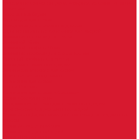
Изделия под заказ (витражи, козырьки, изделия по вашим
размерам)
Ворота, шлагбаумы
Фурнитура для стекла
Доводчики для стеклянных дверей
Скрытые напольные доводчики для дверей
Зажимные профили для стекла
Зажимной 76 мм
Зажимной профиль 40 мм
Зажимные профили для стекла 100 мм
Опорный профиль для стекла
Замки для стеклянных дверей
Замки механические для стекла
Ответные части под замок
Крепления для стекла
«Точки Россия»
Крепления для стекла «Классика»
Серия «Соединители»
Раздвижные системы для стеклянных дверей
Аура система для раздвижных дверей
Серия &quot;Гармоника&quot; система для раздвижных
дверей
Серия &quot;Дельта&quot;
Серия &quot;Дельта+&quot;
Серия «Вектор мини»