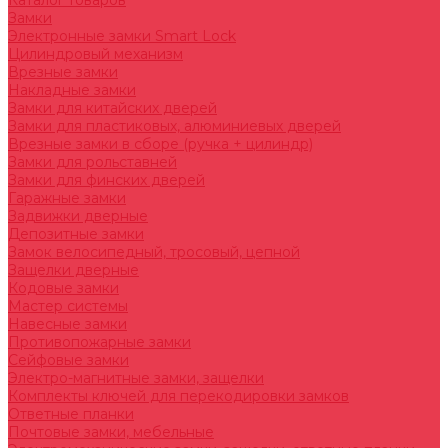
Каталог товаров
Замки
Электронные замки Smart Lock
Цилиндровый механизм
Врезные замки
Накладные замки
Замки для китайских дверей
Замки для пластиковых, алюминиевых дверей
Врезные замки в сборе (ручка + цилиндр)
Замки для рольставней
Замки для финских дверей
Гаражные замки
Задвижки дверные
Депозитные замки
Замок велосипедный, тросовый, цепной
Защелки дверные
Кодовые замки
Мастер системы
Навесные замки
Противопожарные замки
Сейфовые замки
Электро-магнитные замки, защелки
Комплекты ключей для перекодировки замков
Ответные планки
Почтовые замки, мебельные