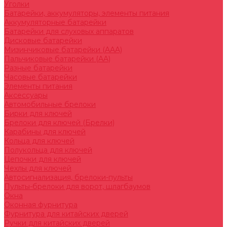
Уголки
Батарейки, аккумуляторы, элементы питания
Аккумуляторные батарейки
Батарейки для слуховых аппаратов
Дисковые батарейки
Мизинчиковые батарейки (AAA)
Пальчиковые батарейки (AA)
Разные батарейки
Часовые батарейки
Элементы питания
Аксессуары
Автомобильные брелоки
Бирки для ключей
Брелоки для ключей (Брелки)
Карабины для ключей
Кольца для ключей
Полукольца для ключей
Цепочки для ключей
Чехлы для ключей
Автосигнализация, брелоки-пульты
Пульты-брелоки для ворот, шлагбаумов
Окна
Оконная фурнитура
Фурнитура для китайских дверей
Ручки для китайских дверей