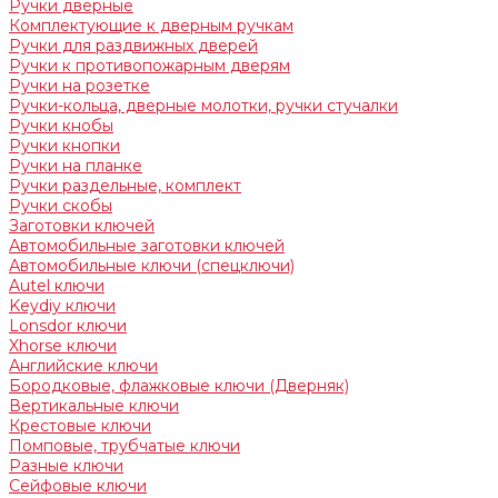
Ручки дверные
Комплектующие к дверным ручкам
Ручки для раздвижных дверей
Ручки к противопожарным дверям
Ручки на розетке
Ручки-кольца, дверные молотки, ручки стучалки
Ручки кнобы
Ручки кнопки
Ручки на планке
Ручки раздельные, комплект
Ручки скобы
Заготовки ключей
Автомобильные заготовки ключей
Автомобильные ключи (спецключи)
Autel ключи
Keydiy ключи
Lonsdor ключи
Xhorse ключи
Английские ключи
Бородковые, флажковые ключи (Дверняк)
Вертикальные ключи
Крестовые ключи
Помповые, трубчатые ключи
Разные ключи
Сейфовые ключи