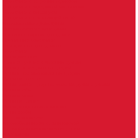
Доводчики с ветровым тормозом
Доводчики с задержкой закрывания
Доводчики с фиксацией
Доводчики со скользящей тягой
Морозостойкие доводчики
Пневматические доводчики
Противопожарные доводчики
Пружинные доводчики
Тяги дверных доводчиков
Доводчики
Ручки дверные
Комплектующие к дверным ручкам
Ручки для раздвижных дверей
Ручки к противопожарным дверям
Ручки на розетке
Ручки-кольца, дверные молотки, ручки стучалки
Ручки кнобы
Ручки кнопки
Ручки на планке
Ручки раздельные, комплект
Ручки скобы
Заготовки ключей
Автомобильные заготовки ключей
Автомобильные ключи (спецключи)
Autel ключи