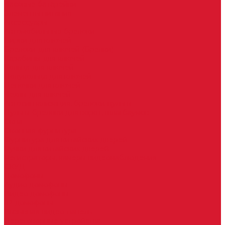
Часовые батарейки
Элементы питания
Аксессуары
Автомобильные брелоки
Бирки для ключей
Брелоки для ключей (Брелки)
Карабины для ключей
Кольца для ключей
Полукольца для ключей
Цепочки для ключей
Чехлы для ключей
Автосигнализация, брелоки-пульты
Пульты-брелоки для ворот, шлагбаумов
Окна
Оконная фурнитура
Фурнитура для китайских дверей
Ручки для китайских дверей
Регистраторы, камеры видеонаблюдения
СКУД
Домофоны
Аудио домофоны
Видео домофоны
IP-домофоны
Вызывная видео-панель
Переговорные устройства