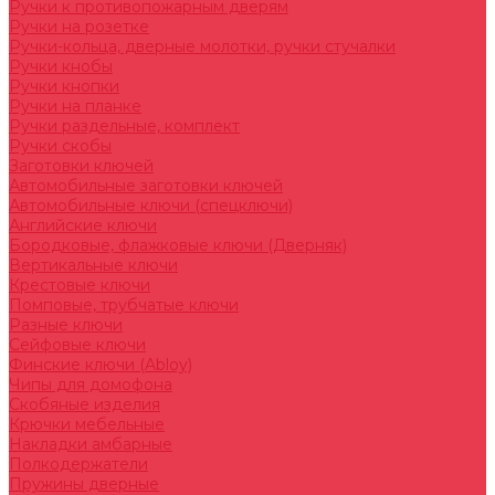
Ручки к противопожарным дверям
Ручки на розетке
Ручки-кольца, дверные молотки, ручки стучалки
Ручки кнобы
Ручки кнопки
Ручки на планке
Ручки раздельные, комплект
Ручки скобы
Заготовки ключей
Автомобильные заготовки ключей
Автомобильные ключи (спецключи)
Английские ключи
Бородковые, флажковые ключи (Дверняк)
Вертикальные ключи
Крестовые ключи
Помповые, трубчатые ключи
Разные ключи
Сейфовые ключи
Финские ключи (Abloy)
Чипы для домофона
Скобяные изделия
Крючки мебельные
Накладки амбарные
Полкодержатели
Пружины дверные