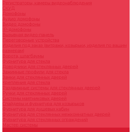
Регистраторы, камеры видеонаблюдения
СКУД
Домофоны
Аудио домофоны
Видео домофоны
IP-домофоны
Вызывная видео-панель
Переговорные устройства
Изделия под заказ (витражи, козырьки, изделия по вашим
размерам)
Ворота, шлагбаумы
Фурнитура для стекла
Доводчики для стеклянных дверей
Зажимные профили для стекла
Замки для стеклянных дверей
Крепления для стекла
Раздвижные системы для стеклянных дверей
Ручки для стеклянных дверей
Системы маятниковых дверей
Спайдеры и фурнитура для козырьков
Фурнитура для душевых кабин
Фурнитура для стеклянных межкомнатных дверей
Фурнитура для стеклянных ограждений
Мастер системы
Услуги