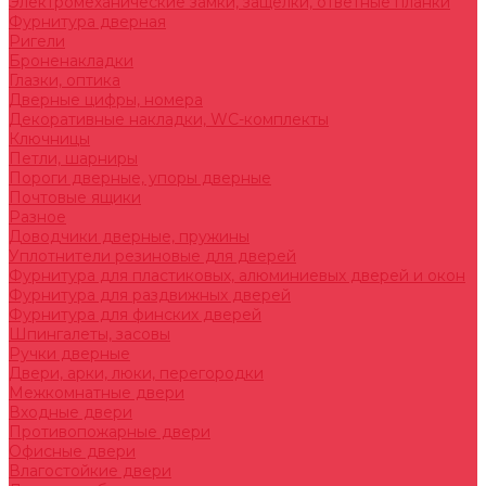
Электромеханические замки, защелки, ответные планки
Фурнитура дверная
Ригели
Броненакладки
Глазки, оптика
Дверные цифры, номера
Декоративные накладки, WC-комплекты
Ключницы
Петли, шарниры
Пороги дверные, упоры дверные
Почтовые ящики
Разное
Доводчики дверные, пружины
Уплотнители резиновые для дверей
Фурнитура для пластиковых, алюминиевых дверей и окон
Фурнитура для раздвижных дверей
Фурнитура для финских дверей
Шпингалеты, засовы
Ручки дверные
Двери, арки, люки, перегородки
Межкомнатные двери
Входные двери
Противопожарные двери
Офисные двери
Влагостойкие двери