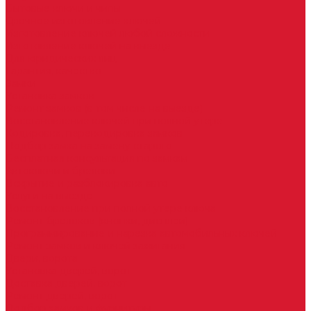
Бытовые ключи и чипы
Срочное изготовление ключей
Изготовление ключей любой сложности
Изготовление ключей на выезде
Для юридических лиц
Гарантия, качество
Замки
Установка замков
Ремонт замков (в том числе на выезде)
Восстановление ключей при полной утере
Кодировка, перекодировка замков
Подбор замка на замену старого
Бесплатная консультация по замкам
Автоключи и брелоки
Вскрытие и разблокировка авто
Услуги на выезде
Восстановление при полной утере ключа
Ремонт брелоков (кнопки, дисплеи)
Программирование и нарезка автомобильных ключей
Ремонт замков и ключей зажигания
Двери, ворота
Установка дверей, ворот
Доставка дверей, ворот
Ремонт дверей, ворот
Подбор замков и фурнитуры