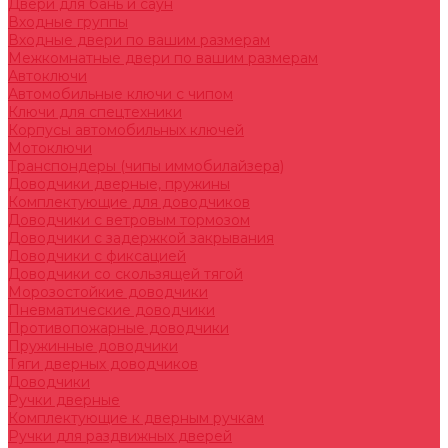
Двери для бань и саун
Входные группы
Входные двери по вашим размерам
Межкомнатные двери по вашим размерам
Автоключи
Автомобильные ключи с чипом
Ключи для спецтехники
Корпусы автомобильных ключей
Мотоключи
Транспондеры (чипы иммобилайзера)
Доводчики дверные, пружины
Комплектующие для доводчиков
Доводчики с ветровым тормозом
Доводчики с задержкой закрывания
Доводчики с фиксацией
Доводчики со скользящей тягой
Морозостойкие доводчики
Пневматические доводчики
Противопожарные доводчики
Пружинные доводчики
Тяги дверных доводчиков
Доводчики
Ручки дверные
Комплектующие к дверным ручкам
Ручки для раздвижных дверей