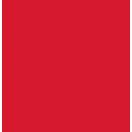
Keydiy ключи
Lonsdor ключи
Xhorse ключи
Английские ключи
Бородковые, флажковые ключи (Дверняк)
Вертикальные ключи
Крестовые ключи
Помповые, трубчатые ключи
Разные ключи
Сейфовые ключи
Финские ключи (Abloy)
Чипы для домофона
Скобяные изделия
Крючки мебельные
Накладки амбарные
Полкодержатели
Пружины дверные
Уголки
Батарейки, аккумуляторы, элементы питания
Аккумуляторные батарейки
Батарейки для слуховых аппаратов
Дисковые батарейки
Мизинчиковые батарейки (AAA)
Пальчиковые батарейки (AA)
Разные батарейки