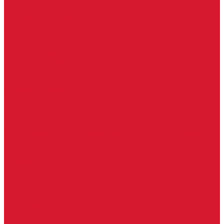
Гаражные замки
Задвижки дверные
Депозитные замки
Замок велосипедный, тросовый, цепной
Защелки дверные
Кодовые замки
Мастер системы
Навесные замки
Противопожарные замки
Сейфовые замки
Электро-магнитные замки, защелки
Комплекты ключей для перекодировки замков
Ответные планки
Почтовые замки, мебельные
Электромеханические замки, защелки, ответные планки
Фурнитура дверная
Ригели
Броненакладки
Глазки, оптика
Дверные цифры, номера
Декоративные накладки, WC-комплекты
Ключницы
Петли, шарниры
Петли