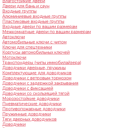
Влагостойкие двери
Двери для бань и саун
Входные группы
Алюминиевые входные группы
Пластиковые входные группы
Входные двери по вашим размерам
Межкомнатные двери по вашим размерам
Автоключи
Автомобильные ключи с чипом
Ключи для спецтехники
Корпусы автомобильных ключей
Мотоключи
Транспондеры (чипы иммобилайзера)
Доводчики дверные, пружины
Комплектующие для доводчиков
Доводчики с ветровым тормозом
Доводчики с задержкой закрывания
Доводчики с фиксацией
Доводчики со скользящей тягой
Морозостойкие доводчики
Пневматические доводчики
Противопожарные доводчики
Пружинные доводчики
Тяги дверных доводчиков
Доводчики