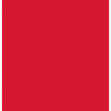
Регистраторы, камеры видеонаблюдения
СКУД
Домофоны
Аудио домофоны
Видео домофоны
IP-домофоны
Вызывная видео-панель
Переговорные устройства
Изделия под заказ (витражи, козырьки, изделия по вашим
размерам)
Ворота, шлагбаумы
Фурнитура для стекла
Доводчики для стеклянных дверей
Зажимные профили для стекла
Замки для стеклянных дверей
Крепления для стекла
Раздвижные системы для стеклянных дверей
Ручки для стеклянных дверей
Системы маятниковых дверей
Спайдеры и фурнитура для козырьков
Фурнитура для душевых кабин
Фурнитура для стеклянных межкомнатных дверей
Фурнитура для стеклянных ограждений
Мастер системы
Услуги