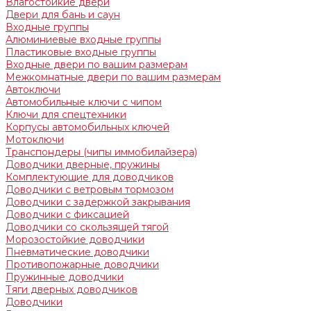
Влагостойкие двери
Двери для бань и саун
Входные группы
Алюминиевые входные группы
Пластиковые входные группы
Входные двери по вашим размерам
Межкомнатные двери по вашим размерам
Автоключи
Автомобильные ключи с чипом
Ключи для спецтехники
Корпусы автомобильных ключей
Мотоключи
Транспондеры (чипы иммобилайзера)
Доводчики дверные, пружины
Комплектующие для доводчиков
Доводчики с ветровым тормозом
Доводчики с задержкой закрывания
Доводчики с фиксацией
Доводчики со скользящей тягой
Морозостойкие доводчики
Пневматические доводчики
Противопожарные доводчики
Пружинные доводчики
Тяги дверных доводчиков
Доводчики