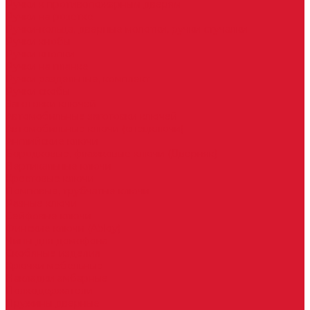
Ручки к противопожарным дверям
Ручки на розетке
Ручки-кольца, дверные молотки, ручки стучалки
Ручки кнобы
Ручки кнопки
Ручки на планке
Ручки раздельные, комплект
Ручки скобы
Заготовки ключей
Автомобильные заготовки ключей
Автомобильные ключи (спецключи)
Английские ключи
Бородковые, флажковые ключи (Дверняк)
Вертикальные ключи
Крестовые ключи
Помповые, трубчатые ключи
Разные ключи
Сейфовые ключи
Финские ключи (Abloy)
Чипы для домофона
Скобяные изделия
Крючки мебельные
Накладки амбарные
Полкодержатели
Пружины дверные