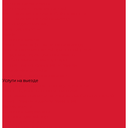
Бытовые ключи и чипы
Срочное изготовление ключей
Изготовление ключей любой сложности
Изготовление ключей на выезде
Для юридических лиц
Гарантия, качество
Замки
Установка замков
Ремонт замков (в том числе на выезде)
Восстановление ключей при полной утере
Кодировка, перекодировка замков
Подбор замка на замену старого
Бесплатная консультация по замкам
Автоключи и брелоки
Вскрытие и разблокировка авто
Услуги на выезде
Восстановление при полной утере ключа
Ремонт брелоков (кнопки, дисплеи)
Программирование и нарезка автомобильных ключей
Ремонт замков и ключей зажигания
Двери, ворота
Установка дверей, ворот
Доставка дверей, ворот
Ремонт дверей, ворот
Подбор замков и фурнитуры