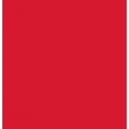
Гаражные замки
Задвижки дверные
Депозитные замки
Замок велосипедный, тросовый, цепной
Защелки дверные
Кодовые замки
Мастер системы
Навесные замки
Противопожарные замки
Сейфовые замки
Электро-магнитные замки, защелки
Комплекты ключей для перекодировки замков
Ответные планки
Почтовые замки, мебельные
Электромеханические замки, защелки, ответные планки
Фурнитура дверная
Ригели
Броненакладки
Глазки, оптика
Дверные цифры, номера
Декоративные накладки, WC-комплекты
Ключницы
Петли, шарниры
Петли