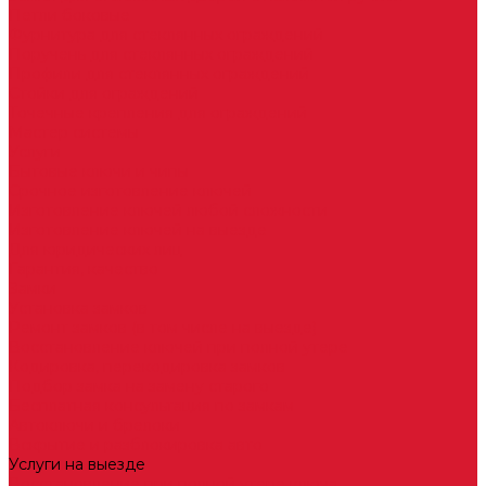
Петли боковые
Фурнитура для стеклянных ограждений
Поручень для стеклянных ограждений
Профили для стеклянных ограждений
Стойки для ограждений
Точечные крепления для ограждений
Мастер системы
Услуги
Бытовые ключи и чипы
Срочное изготовление ключей
Изготовление ключей любой сложности
Изготовление ключей на выезде
Для юридических лиц
Гарантия, качество
Замки
Установка замков
Ремонт замков (в том числе на выезде)
Восстановление ключей при полной утере
Кодировка, перекодировка замков
Подбор замка на замену старого
Бесплатная консультация по замкам
Автоключи и брелоки
Вскрытие и разблокировка авто
Услуги на выезде
Восстановление при полной утере ключа