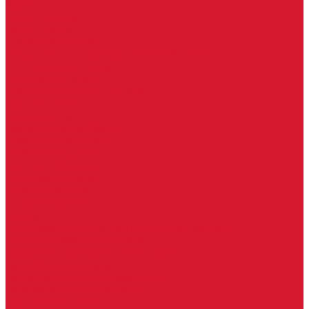
Keydiy ключи
Lonsdor ключи
Xhorse ключи
Английские ключи
Бородковые, флажковые ключи (Дверняк)
Вертикальные ключи
Крестовые ключи
Помповые, трубчатые ключи
Разные ключи
Сейфовые ключи
Финские ключи (Abloy)
Чипы для домофона
Скобяные изделия
Крючки мебельные
Накладки амбарные
Полкодержатели
Пружины дверные
Уголки
Батарейки, аккумуляторы, элементы питания
Аккумуляторные батарейки
Батарейки для слуховых аппаратов
Дисковые батарейки
Мизинчиковые батарейки (AAA)
Пальчиковые батарейки (AA)
Разные батарейки