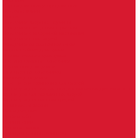
Шарниры
Пороги дверные, упоры дверные
Почтовые ящики
Разное
Доводчики дверные, пружины
Доводчики с ветровым тормозом
Доводчики с задержкой закрывания
Доводчики с фиксацией
Доводчики со скользящей тягой
Морозостойкие доводчики
Пневматические доводчики
Противопожарные доводчики
Пружинные доводчики
Тяги дверных доводчиков
Уличные доводчики
Уплотнители резиновые для дверей
Фурнитура для пластиковых, алюминиевых дверей и окон
Фурнитура для раздвижных дверей
Фурнитура для финских дверей
Шпингалеты, засовы
Ручки дверные
Ручки кнобы
Ручки кнопки
Ручки на планке
Ручки раздельные, комплект