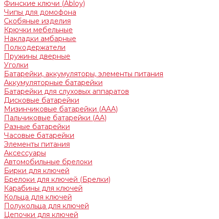
Финские ключи (Abloy)
Чипы для домофона
Скобяные изделия
Крючки мебельные
Накладки амбарные
Полкодержатели
Пружины дверные
Уголки
Батарейки, аккумуляторы, элементы питания
Аккумуляторные батарейки
Батарейки для слуховых аппаратов
Дисковые батарейки
Мизинчиковые батарейки (AAA)
Пальчиковые батарейки (AA)
Разные батарейки
Часовые батарейки
Элементы питания
Аксессуары
Автомобильные брелоки
Бирки для ключей
Брелоки для ключей (Брелки)
Карабины для ключей
Кольца для ключей
Полукольца для ключей
Цепочки для ключей