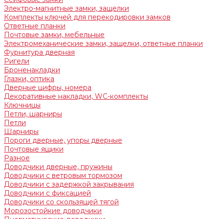
Электро-магнитные замки, защелки
Комплекты ключей для перекодировки замков
Ответные планки
Почтовые замки, мебельные
Электромеханические замки, защелки, ответные планки
Фурнитура дверная
Ригели
Броненакладки
Глазки, оптика
Дверные цифры, номера
Декоративные накладки, WC-комплекты
Ключницы
Петли, шарниры
Петли
Шарниры
Пороги дверные, упоры дверные
Почтовые ящики
Разное
Доводчики дверные, пружины
Доводчики с ветровым тормозом
Доводчики с задержкой закрывания
Доводчики с фиксацией
Доводчики со скользящей тягой
Морозостойкие доводчики