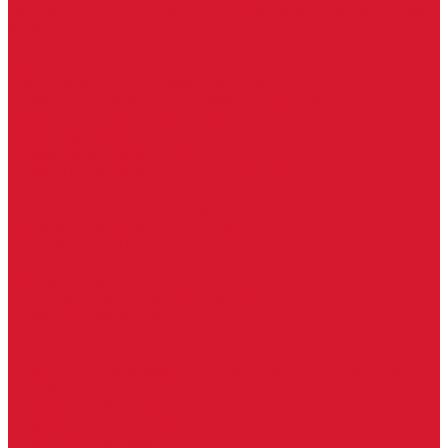
Изделия под заказ (витражи, козырьки, изделия по вашим
размерам)
Ворота, шлагбаумы
Фурнитура для стекла
Доводчики для стеклянных дверей
Скрытые напольные доводчики для дверей
Зажимные профили для стекла
Зажимной 76 мм
Зажимной профиль 40 мм
Зажимные профили для стекла 100 мм
Опорный профиль для стекла
Замки для стеклянных дверей
Замки механические для стекла
Ответные части под замок
Крепления для стекла
«Точки Россия»
Крепления для стекла «Классика»
Серия «Соединители»
Раздвижные системы для стеклянных дверей
Аура система для раздвижных дверей
Серия &quot;Гармоника&quot; система для раздвижных
дверей
Серия &quot;Дельта&quot;
Серия &quot;Дельта+&quot;
Серия «Вектор мини»