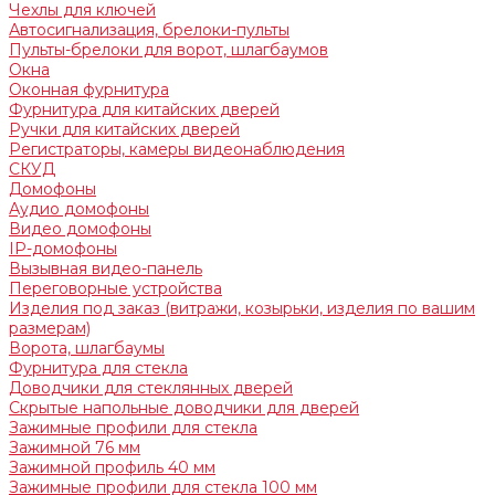
Чехлы для ключей
Автосигнализация, брелоки-пульты
Пульты-брелоки для ворот, шлагбаумов
Окна
Оконная фурнитура
Фурнитура для китайских дверей
Ручки для китайских дверей
Регистраторы, камеры видеонаблюдения
СКУД
Домофоны
Аудио домофоны
Видео домофоны
IP-домофоны
Вызывная видео-панель
Переговорные устройства
Изделия под заказ (витражи, козырьки, изделия по вашим
размерам)
Ворота, шлагбаумы
Фурнитура для стекла
Доводчики для стеклянных дверей
Скрытые напольные доводчики для дверей
Зажимные профили для стекла
Зажимной 76 мм
Зажимной профиль 40 мм
Зажимные профили для стекла 100 мм