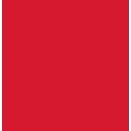
Уголки
Батарейки, аккумуляторы, элементы питания
Аккумуляторные батарейки
Батарейки для слуховых аппаратов
Дисковые батарейки
Мизинчиковые батарейки (AAA)
Пальчиковые батарейки (AA)
Разные батарейки
Часовые батарейки
Элементы питания
Аксессуары
Автомобильные брелоки
Бирки для ключей
Брелоки для ключей (Брелки)
Карабины для ключей
Кольца для ключей
Полукольца для ключей
Цепочки для ключей
Чехлы для ключей
Автосигнализация, брелоки-пульты
Пульты-брелоки для ворот, шлагбаумов
Окна
Оконная фурнитура
Фурнитура для китайских дверей
Ручки для китайских дверей