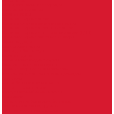
Ручки скобы
Двери, арки, люки, перегородки
Межкомнатные двери
Входные двери
Противопожарные двери
Противопожарные алюминиевые двери
Противопожарные деревянные двери
Противопожарные металлические двери (ДМП)
Противопожарные пластиковые двери
Офисные двери
Влагостойкие двери
Двери для бань и саун
Входные группы
Алюминиевые входные группы
Пластиковые входные группы
Входные двери по вашим размерам
Межкомнатные двери по вашим размерам
Автоключи
Автомобильные ключи с чипом
Ключи для спецтехники
Корпусы автомобильных ключей
Мотоключи
Транспондеры (чипы иммобилайзера)
Доводчики дверные, пружины
Комплектующие для доводчиков