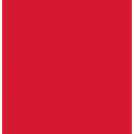
Каталог товаров
Замки
Электронные замки Smart Lock
Цилиндровый механизм
Врезные замки
Накладные замки
Замки для китайских дверей
Замки для пластиковых, алюминиевых дверей
Врезные замки в сборе (ручка + цилиндр)
Замки для рольставней
Замки для финских дверей
Гаражные замки
Задвижки дверные
Депозитные замки
Замок велосипедный, тросовый, цепной
Защелки дверные
Кодовые замки
Мастер системы
Навесные замки
Противопожарные замки
Сейфовые замки
Электро-магнитные замки, защелки
Комплекты ключей для перекодировки замков
Ответные планки
Почтовые замки, мебельные