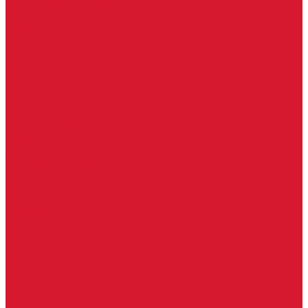
Электромеханические замки, защелки, ответные планки
Фурнитура дверная
Ригели
Броненакладки
Глазки, оптика
Дверные цифры, номера
Декоративные накладки, WC-комплекты
Ключницы
Петли, шарниры
Пороги дверные, упоры дверные
Почтовые ящики
Разное
Доводчики дверные, пружины
Уплотнители резиновые для дверей
Фурнитура для пластиковых, алюминиевых дверей и окон
Фурнитура для раздвижных дверей
Фурнитура для финских дверей
Шпингалеты, засовы
Ручки дверные
Двери, арки, люки, перегородки
Межкомнатные двери
Входные двери
Противопожарные двери
Офисные двери
Влагостойкие двери