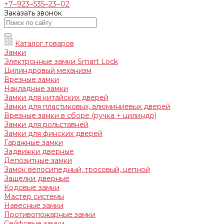
+7‒923‒535‒23‒02
Заказать звонок
Каталог товаров
Замки
Электронные замки Smart Lock
Цилиндровый механизм
Врезные замки
Накладные замки
Замки для китайских дверей
Замки для пластиковых, алюминиевых дверей
Врезные замки в сборе (ручка + цилиндр)
Замки для рольставней
Замки для финских дверей
Гаражные замки
Задвижки дверные
Депозитные замки
Замок велосипедный, тросовый, цепной
Защелки дверные
Кодовые замки
Мастер системы
Навесные замки
Противопожарные замки
Сейфовые замки