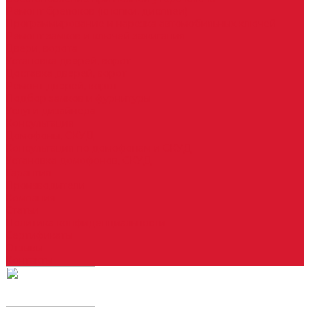
Ремонт брелоков (кнопки, дисплеи)
Программирование и нарезка автомобильных ключей
Ремонт замков и ключей зажигания
Двери, ворота
Установка дверей, ворот
Доставка дверей, ворот
Ремонт дверей, ворот
Подбор замков и фурнитуры
Услуги дизайнера
Консультация
Домофоны, СКУД
Консультация по домофонам и СКУД
Установка домофонов, СКУД
Гарантия
Производители
Компания
Статьи
Политика конфиденциальности
Сертификаты
Отзывы
Контакты