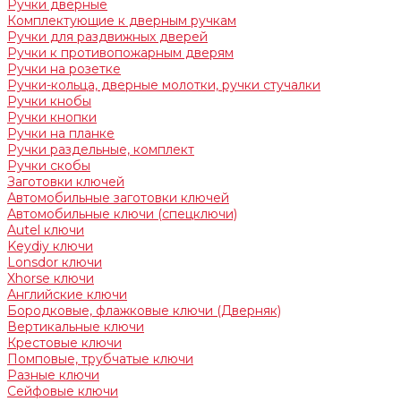
Ручки дверные
Комплектующие к дверным ручкам
Ручки для раздвижных дверей
Ручки к противопожарным дверям
Ручки на розетке
Ручки-кольца, дверные молотки, ручки стучалки
Ручки кнобы
Ручки кнопки
Ручки на планке
Ручки раздельные, комплект
Ручки скобы
Заготовки ключей
Автомобильные заготовки ключей
Автомобильные ключи (спецключи)
Autel ключи
Keydiy ключи
Lonsdor ключи
Xhorse ключи
Английские ключи
Бородковые, флажковые ключи (Дверняк)
Вертикальные ключи
Крестовые ключи
Помповые, трубчатые ключи
Разные ключи
Сейфовые ключи