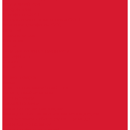
Услуги дизайнера
Консультация
Домофоны, СКУД
Консультация по домофонам и СКУД
Установка домофонов, СКУД
Гарантия
Производители
Компания
Статьи
Политика конфиденциальности
Сертификаты
Отзывы
Контакты
...
Каталог товаров
Замки
Электронные замки Smart Lock
Цилиндровый механизм
Врезные замки
Накладные замки
Замки для китайских дверей
Замки для пластиковых, алюминиевых дверей
Врезные замки в сборе (ручка + цилиндр)
Замки для рольставней
Замки для финских дверей