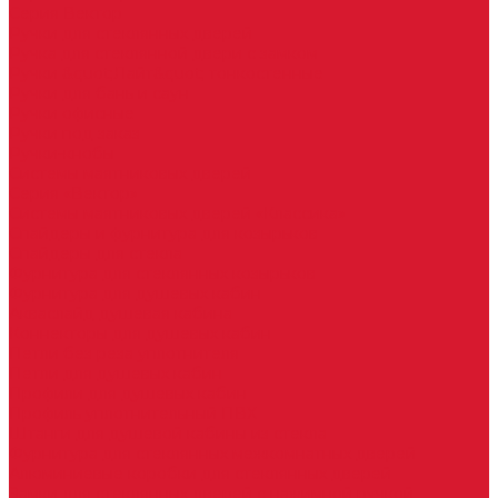
Серия Вектор
Ручки для стеклянных дверей
Ручка для стеклянной двери с замком
Ручки &quot;Лайт&quot; тонкостенные
Ручки для бань и саун
Ручки офисные
Ручки под заказ
Ручки-кнобы
Системы маятниковых дверей
Серия «Вектор»
Системы маятниковых дверей «Классика»
Спайдеры и фурнитура для козырьков
Спайдеры для стекла
Фурнитура для стеклянных козырьков
Фурнитура для душевых кабин
Акваслайд душевая кабина
Коннекторы для душевых кабин
Петли без реза уплотнителя
Петли для душевых кабин
Профили для душевых кабин
Профиль уплотнительный ПВХ
Штанги для душевой кабины из стекла
Фурнитура для стеклянных межкомнатных дверей
Алюминиевые коробки для стеклянных дверей
Замки для стеклянных дверей с нажимной ручкой