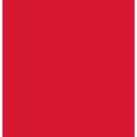
Доводчики с ветровым тормозом
Доводчики с задержкой закрывания
Доводчики с фиксацией
Доводчики со скользящей тягой
Морозостойкие доводчики
Пневматические доводчики
Противопожарные доводчики
Пружинные доводчики
Тяги дверных доводчиков
Доводчики
Ручки дверные
Комплектующие к дверным ручкам
Ручки для раздвижных дверей
Ручки к противопожарным дверям
Ручки на розетке
Ручки-кольца, дверные молотки, ручки стучалки
Ручки кнобы
Ручки кнопки
Ручки на планке
Ручки раздельные, комплект
Ручки скобы
Заготовки ключей
Автомобильные заготовки ключей
Автомобильные ключи (спецключи)
Autel ключи