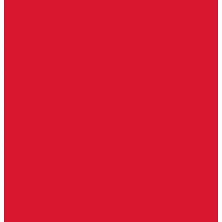
Двери для бань и саун
Входные группы
Входные двери по вашим размерам
Межкомнатные двери по вашим размерам
Автоключи
Автомобильные ключи с чипом
Ключи для спецтехники
Корпусы автомобильных ключей
Мотоключи
Транспондеры (чипы иммобилайзера)
Доводчики дверные, пружины
Комплектующие для доводчиков
Доводчики с ветровым тормозом
Доводчики с задержкой закрывания
Доводчики с фиксацией
Доводчики со скользящей тягой
Морозостойкие доводчики
Пневматические доводчики
Противопожарные доводчики
Пружинные доводчики
Тяги дверных доводчиков
Доводчики
Ручки дверные
Комплектующие к дверным ручкам
Ручки для раздвижных дверей