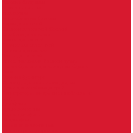
Часовые батарейки
Элементы питания
Аксессуары
Автомобильные брелоки
Бирки для ключей
Брелоки для ключей (Брелки)
Карабины для ключей
Кольца для ключей
Полукольца для ключей
Цепочки для ключей
Чехлы для ключей
Автосигнализация, брелоки-пульты
Пульты-брелоки для ворот, шлагбаумов
Окна
Оконная фурнитура
Фурнитура для китайских дверей
Ручки для китайских дверей
Регистраторы, камеры видеонаблюдения
СКУД
Домофоны
Аудио домофоны
Видео домофоны
IP-домофоны
Вызывная видео-панель
Переговорные устройства