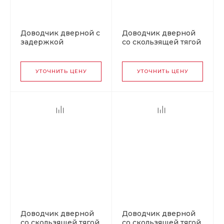
Доводчик дверной с
Доводчик дверной
задержкой
со скользящей тягой
закрывания 740DA
4S Slider от 70 до 110
от 60 до 110 кг белый
кг серый
УТОЧНИТЬ ЦЕНУ
УТОЧНИТЬ ЦЕНУ
Доводчик дверной
Доводчик дверной
со скользящей тягой
со скользящей тягой