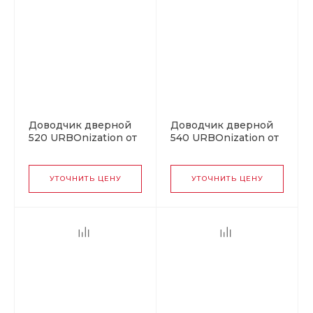
Доводчик дверной
Доводчик дверной
520 URBOnization от
540 URBOnization от
25 до 70 кг графит
80 до 120 кг белый
УТОЧНИТЬ ЦЕНУ
УТОЧНИТЬ ЦЕНУ