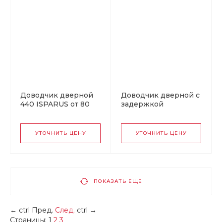
Доводчик дверной
Доводчик дверной с
440 ISPARUS от 80
задержкой
до 140 кг черный
закрывания 740DA
от 60 до 110 кг
графит
УТОЧНИТЬ ЦЕНУ
УТОЧНИТЬ ЦЕНУ
ПОКАЗАТЬ ЕЩЕ
←
ctrl
Пред.
След.
ctrl
→
Страницы:
1
2
3