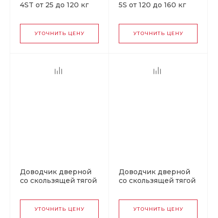
4ST от 25 до 120 кг
5S от 120 до 160 кг
серебро
золото
УТОЧНИТЬ ЦЕНУ
УТОЧНИТЬ ЦЕНУ
Доводчик дверной
Доводчик дверной
со скользящей тягой
со скользящей тягой
430 Slider ISPARUS от
440 Slider ISPARUS от
40 до 100 кг графит
70 до 130 кг
коричневый
УТОЧНИТЬ ЦЕНУ
УТОЧНИТЬ ЦЕНУ