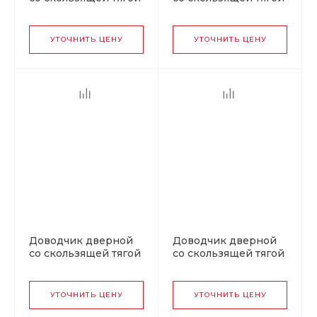
430 Slider ISPARUS от
430 Slider ISPARUS от
40 до 100 кг серебро
40 до 100 кг
коричневый
УТОЧНИТЬ ЦЕНУ
УТОЧНИТЬ ЦЕНУ
Доводчик дверной
Доводчик дверной
со скользящей тягой
со скользящей тягой
440 Slider ISPARUS от
440 Slider ISPARUS от
70 до 130 кг графит
70 до 130 кг белый
УТОЧНИТЬ ЦЕНУ
УТОЧНИТЬ ЦЕНУ