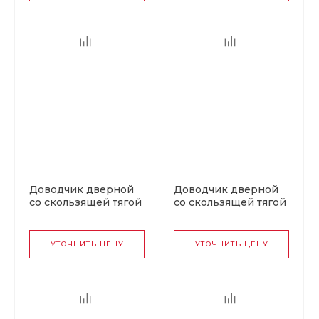
Доводчик дверной
Доводчик дверной
со скользящей тягой
со скользящей тягой
430 Slider ISPARUS от
3S Slider от 40 до 70
40 до 100 кг черный
кг черный
УТОЧНИТЬ ЦЕНУ
УТОЧНИТЬ ЦЕНУ