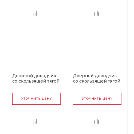
Дверной доводчик
Дверной доводчик
со скользящей тягой
со скользящей тягой
820 Slider от 25 до 70
820 Slider от 25 до 70
кг графит
кг черный
УТОЧНИТЬ ЦЕНУ
УТОЧНИТЬ ЦЕНУ