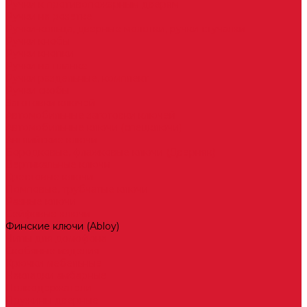
Ручки к противопожарным дверям
Ручки на розетке
Ручки-кольца, дверные молотки, ручки стучалки
Ручки кнобы
Ручки кнопки
Ручки на планке
Ручки раздельные, комплект
Ручки скобы
Заготовки ключей
Автомобильные заготовки ключей
Автомобильные ключи (спецключи)
Английские ключи
Бородковые, флажковые ключи (Дверняк)
Вертикальные ключи
Крестовые ключи
Помповые, трубчатые ключи
Разные ключи
Сейфовые ключи
Финские ключи (Abloy)
Чипы для домофона
Скобяные изделия
Крючки мебельные
Накладки амбарные
Полкодержатели
Пружины дверные