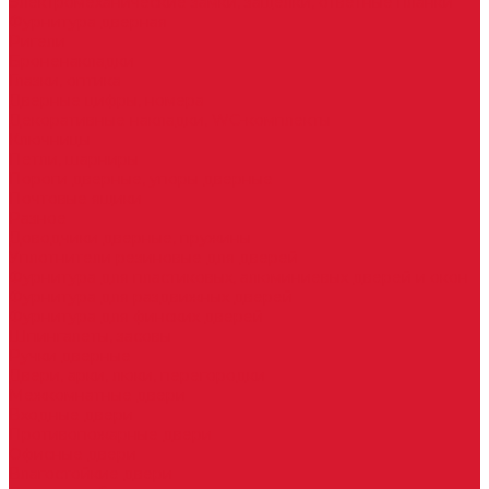
Электромеханические замки, защелки, ответные планки
Фурнитура дверная
Ригели
Броненакладки
Глазки, оптика
Дверные цифры, номера
Декоративные накладки, WC-комплекты
Ключницы
Петли, шарниры
Пороги дверные, упоры дверные
Почтовые ящики
Разное
Доводчики дверные, пружины
Уплотнители резиновые для дверей
Фурнитура для пластиковых, алюминиевых дверей и окон
Фурнитура для раздвижных дверей
Фурнитура для финских дверей
Шпингалеты, засовы
Ручки дверные
Двери, арки, люки, перегородки
Межкомнатные двери
Входные двери
Противопожарные двери
Офисные двери
Влагостойкие двери