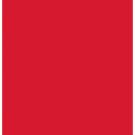
Регистраторы, камеры видеонаблюдения
СКУД
Домофоны
Аудио домофоны
Видео домофоны
IP-домофоны
Вызывная видео-панель
Переговорные устройства
Изделия под заказ (витражи, козырьки, изделия по вашим
размерам)
Ворота, шлагбаумы
Фурнитура для стекла
Доводчики для стеклянных дверей
Зажимные профили для стекла
Замки для стеклянных дверей
Крепления для стекла
Раздвижные системы для стеклянных дверей
Ручки для стеклянных дверей
Системы маятниковых дверей
Спайдеры и фурнитура для козырьков
Фурнитура для душевых кабин
Фурнитура для стеклянных межкомнатных дверей
Фурнитура для стеклянных ограждений
Мастер системы
Услуги