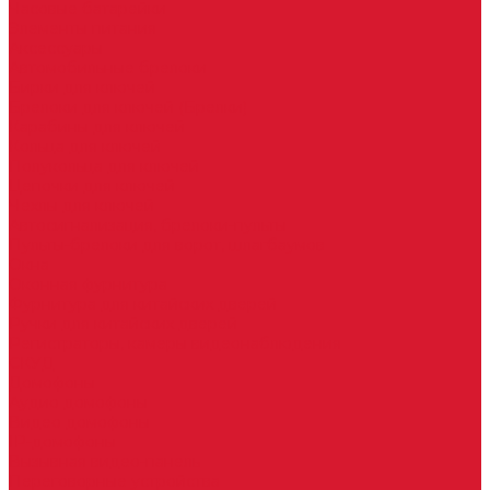
Часовые батарейки
Элементы питания
Аксессуары
Автомобильные брелоки
Бирки для ключей
Брелоки для ключей (Брелки)
Карабины для ключей
Кольца для ключей
Полукольца для ключей
Цепочки для ключей
Чехлы для ключей
Автосигнализация, брелоки-пульты
Пульты-брелоки для ворот, шлагбаумов
Окна
Оконная фурнитура
Фурнитура для китайских дверей
Ручки для китайских дверей
Регистраторы, камеры видеонаблюдения
СКУД
Домофоны
Аудио домофоны
Видео домофоны
IP-домофоны
Вызывная видео-панель
Переговорные устройства