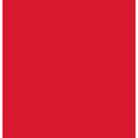
Услуги дизайнера
Консультация
Домофоны, СКУД
Консультация по домофонам и СКУД
Установка домофонов, СКУД
Гарантия
Производители
Компания
Статьи
Политика конфиденциальности
Сертификаты
Отзывы
Контакты
...
Каталог товаров
Замки
Электронные замки Smart Lock
Цилиндровый механизм
Врезные замки
Накладные замки
Замки для китайских дверей
Замки для пластиковых, алюминиевых дверей
Врезные замки в сборе (ручка + цилиндр)
Замки для рольставней
Замки для финских дверей