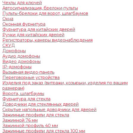
Чехлы для ключей
Автосигнализация, брелоки-пульты
Пульты-брелоки для ворот, шлагбаумов
Окна
Оконная фурнитура
Фурнитура для китайских дверей
Ручки для китайских дверей
Регистраторы, камеры видеонаблюдения
СКУД
Домофоны
Аудио домофоны
Видео домофоны
IP-домофоны
Вызывная видео-панель
Переговорные устройства
Изделия под заказ (витражи, козырьки, изделия по вашим
размерам)
Ворота, шлагбаумы
Фурнитура для стекла
Доводчики для стеклянных дверей
Скрытые напольные доводчики для дверей
Зажимные профили для стекла
Зажимной 76 мм
Зажимной профиль 40 мм
Зажимные профили для стекла 100 мм