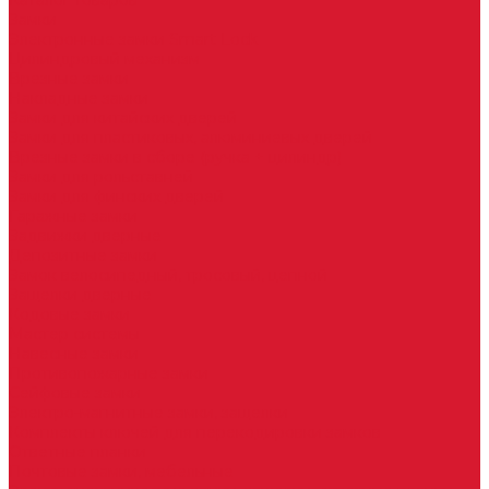
Каталог товаров
Замки
Электронные замки Smart Lock
Цилиндровый механизм
Врезные замки
Накладные замки
Замки для китайских дверей
Замки для пластиковых, алюминиевых дверей
Врезные замки в сборе (ручка + цилиндр)
Замки для рольставней
Замки для финских дверей
Гаражные замки
Задвижки дверные
Депозитные замки
Замок велосипедный, тросовый, цепной
Защелки дверные
Кодовые замки
Мастер системы
Навесные замки
Противопожарные замки
Сейфовые замки
Электро-магнитные замки, защелки
Комплекты ключей для перекодировки замков
Ответные планки
Почтовые замки, мебельные