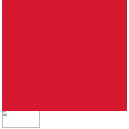
Ремонт брелоков (кнопки, дисплеи)
Программирование и нарезка автомобильных ключей
Ремонт замков и ключей зажигания
Двери, ворота
Установка дверей, ворот
Доставка дверей, ворот
Ремонт дверей, ворот
Подбор замков и фурнитуры
Услуги дизайнера
Консультация
Домофоны, СКУД
Консультация по домофонам и СКУД
Установка домофонов, СКУД
Гарантия
Производители
Компания
Статьи
Политика конфиденциальности
Сертификаты
Отзывы
Контакты