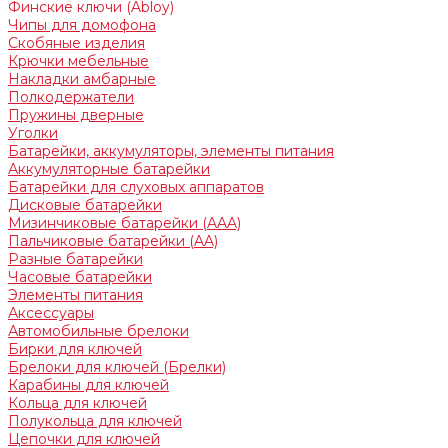
Финские ключи (Abloy)
Чипы для домофона
Скобяные изделия
Крючки мебельные
Накладки амбарные
Полкодержатели
Пружины дверные
Уголки
Батарейки, аккумуляторы, элементы питания
Аккумуляторные батарейки
Батарейки для слуховых аппаратов
Дисковые батарейки
Мизинчиковые батарейки (AAA)
Пальчиковые батарейки (AA)
Разные батарейки
Часовые батарейки
Элементы питания
Аксессуары
Автомобильные брелоки
Бирки для ключей
Брелоки для ключей (Брелки)
Карабины для ключей
Кольца для ключей
Полукольца для ключей
Цепочки для ключей