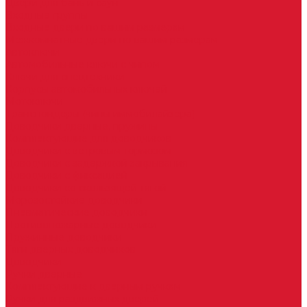
Двери для бань и саун
Входные группы
Входные двери по вашим размерам
Межкомнатные двери по вашим размерам
Автоключи
Автомобильные ключи с чипом
Ключи для спецтехники
Корпусы автомобильных ключей
Мотоключи
Транспондеры (чипы иммобилайзера)
Доводчики дверные, пружины
Комплектующие для доводчиков
Доводчики с ветровым тормозом
Доводчики с задержкой закрывания
Доводчики с фиксацией
Доводчики со скользящей тягой
Морозостойкие доводчики
Пневматические доводчики
Противопожарные доводчики
Пружинные доводчики
Тяги дверных доводчиков
Доводчики
Ручки дверные
Комплектующие к дверным ручкам
Ручки для раздвижных дверей