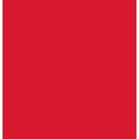
Петли боковые
Фурнитура для стеклянных ограждений
Поручень для стеклянных ограждений
Профили для стеклянных ограждений
Стойки для ограждений
Точечные крепления для ограждений
Мастер системы
Услуги
Бытовые ключи и чипы
Срочное изготовление ключей
Изготовление ключей любой сложности
Изготовление ключей на выезде
Для юридических лиц
Гарантия, качество
Замки
Установка замков
Ремонт замков (в том числе на выезде)
Восстановление ключей при полной утере
Кодировка, перекодировка замков
Подбор замка на замену старого
Бесплатная консультация по замкам
Автоключи и брелоки
Вскрытие и разблокировка авто
Услуги на выезде
Восстановление при полной утере ключа