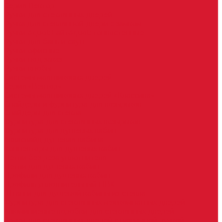
Серия Вектор
Ручки для стеклянных дверей
Ручка для стеклянной двери с замком
Ручки &quot;Лайт&quot; тонкостенные
Ручки для бань и саун
Ручки офисные
Ручки под заказ
Ручки-кнобы
Системы маятниковых дверей
Серия «Вектор»
Системы маятниковых дверей «Классика»
Спайдеры и фурнитура для козырьков
Спайдеры для стекла
Фурнитура для стеклянных козырьков
Фурнитура для душевых кабин
Акваслайд душевая кабина
Коннекторы для душевых кабин
Петли без реза уплотнителя
Петли для душевых кабин
Профили для душевых кабин
Профиль уплотнительный ПВХ
Штанги для душевой кабины из стекла
Фурнитура для стеклянных межкомнатных дверей
Алюминиевые коробки для стеклянных дверей
Замки для стеклянных дверей с нажимной ручкой