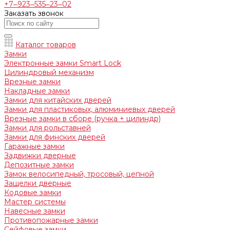
+7‒923‒535‒23‒02
Заказать звонок
Каталог товаров
Замки
Электронные замки Smart Lock
Цилиндровый механизм
Врезные замки
Накладные замки
Замки для китайских дверей
Замки для пластиковых, алюминиевых дверей
Врезные замки в сборе (ручка + цилиндр)
Замки для рольставней
Замки для финских дверей
Гаражные замки
Задвижки дверные
Депозитные замки
Замок велосипедный, тросовый, цепной
Защелки дверные
Кодовые замки
Мастер системы
Навесные замки
Противопожарные замки
Сейфовые замки