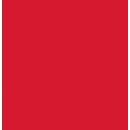
Шарниры
Пороги дверные, упоры дверные
Почтовые ящики
Разное
Доводчики дверные, пружины
Доводчики с ветровым тормозом
Доводчики с задержкой закрывания
Доводчики с фиксацией
Доводчики со скользящей тягой
Морозостойкие доводчики
Пневматические доводчики
Противопожарные доводчики
Пружинные доводчики
Тяги дверных доводчиков
Уличные доводчики
Уплотнители резиновые для дверей
Фурнитура для пластиковых, алюминиевых дверей и окон
Фурнитура для раздвижных дверей
Фурнитура для финских дверей
Шпингалеты, засовы
Ручки дверные
Ручки кнобы
Ручки кнопки
Ручки на планке
Ручки раздельные, комплект