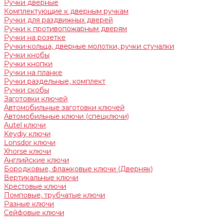
Ручки дверные
Комплектующие к дверным ручкам
Ручки для раздвижных дверей
Ручки к противопожарным дверям
Ручки на розетке
Ручки-кольца, дверные молотки, ручки стучалки
Ручки кнобы
Ручки кнопки
Ручки на планке
Ручки раздельные, комплект
Ручки скобы
Заготовки ключей
Автомобильные заготовки ключей
Автомобильные ключи (спецключи)
Autel ключи
Keydiy ключи
Lonsdor ключи
Xhorse ключи
Английские ключи
Бородковые, флажковые ключи (Дверняк)
Вертикальные ключи
Крестовые ключи
Помповые, трубчатые ключи
Разные ключи
Сейфовые ключи