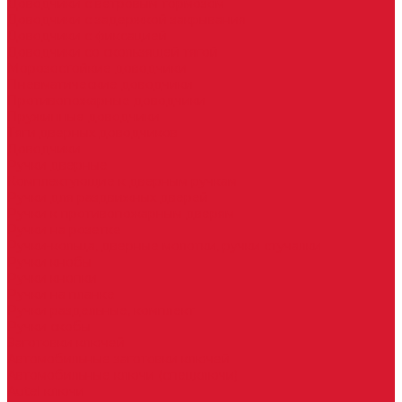
Доводчики с ветровым тормозом
Доводчики с задержкой закрывания
Доводчики с фиксацией
Доводчики со скользящей тягой
Морозостойкие доводчики
Пневматические доводчики
Противопожарные доводчики
Пружинные доводчики
Тяги дверных доводчиков
Доводчики
Ручки дверные
Комплектующие к дверным ручкам
Ручки для раздвижных дверей
Ручки к противопожарным дверям
Ручки на розетке
Ручки-кольца, дверные молотки, ручки стучалки
Ручки кнобы
Ручки кнопки
Ручки на планке
Ручки раздельные, комплект
Ручки скобы
Заготовки ключей
Автомобильные заготовки ключей
Автомобильные ключи (спецключи)
Autel ключи