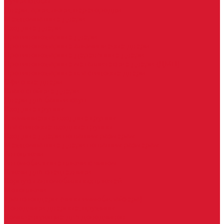
Ручки скобы
Двери, арки, люки, перегородки
Межкомнатные двери
Входные двери
Противопожарные двери
Противопожарные алюминиевые двери
Противопожарные деревянные двери
Противопожарные металлические двери (ДМП)
Противопожарные пластиковые двери
Офисные двери
Влагостойкие двери
Двери для бань и саун
Входные группы
Алюминиевые входные группы
Пластиковые входные группы
Входные двери по вашим размерам
Межкомнатные двери по вашим размерам
Автоключи
Автомобильные ключи с чипом
Ключи для спецтехники
Корпусы автомобильных ключей
Мотоключи
Транспондеры (чипы иммобилайзера)
Доводчики дверные, пружины
Комплектующие для доводчиков