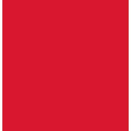
Уголки
Батарейки, аккумуляторы, элементы питания
Аккумуляторные батарейки
Батарейки для слуховых аппаратов
Дисковые батарейки
Мизинчиковые батарейки (AAA)
Пальчиковые батарейки (AA)
Разные батарейки
Часовые батарейки
Элементы питания
Аксессуары
Автомобильные брелоки
Бирки для ключей
Брелоки для ключей (Брелки)
Карабины для ключей
Кольца для ключей
Полукольца для ключей
Цепочки для ключей
Чехлы для ключей
Автосигнализация, брелоки-пульты
Пульты-брелоки для ворот, шлагбаумов
Окна
Оконная фурнитура
Фурнитура для китайских дверей
Ручки для китайских дверей