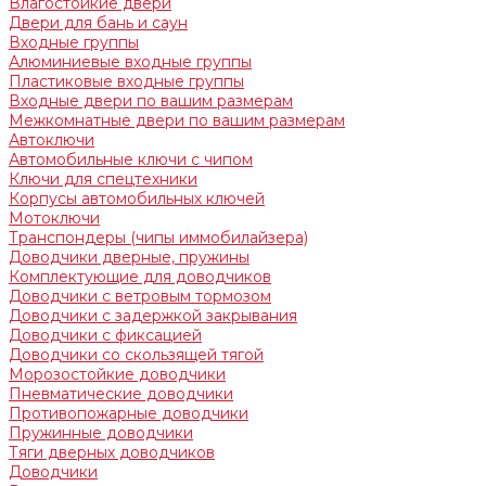
Влагостойкие двери
Двери для бань и саун
Входные группы
Алюминиевые входные группы
Пластиковые входные группы
Входные двери по вашим размерам
Межкомнатные двери по вашим размерам
Автоключи
Автомобильные ключи с чипом
Ключи для спецтехники
Корпусы автомобильных ключей
Мотоключи
Транспондеры (чипы иммобилайзера)
Доводчики дверные, пружины
Комплектующие для доводчиков
Доводчики с ветровым тормозом
Доводчики с задержкой закрывания
Доводчики с фиксацией
Доводчики со скользящей тягой
Морозостойкие доводчики
Пневматические доводчики
Противопожарные доводчики
Пружинные доводчики
Тяги дверных доводчиков
Доводчики