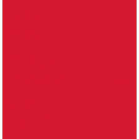
Гаражные замки
Задвижки дверные
Депозитные замки
Замок велосипедный, тросовый, цепной
Защелки дверные
Кодовые замки
Мастер системы
Навесные замки
Противопожарные замки
Сейфовые замки
Электро-магнитные замки, защелки
Комплекты ключей для перекодировки замков
Ответные планки
Почтовые замки, мебельные
Электромеханические замки, защелки, ответные планки
Фурнитура дверная
Ригели
Броненакладки
Глазки, оптика
Дверные цифры, номера
Декоративные накладки, WC-комплекты
Ключницы
Петли, шарниры
Петли