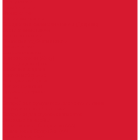
Keydiy ключи
Lonsdor ключи
Xhorse ключи
Английские ключи
Бородковые, флажковые ключи (Дверняк)
Вертикальные ключи
Крестовые ключи
Помповые, трубчатые ключи
Разные ключи
Сейфовые ключи
Финские ключи (Abloy)
Чипы для домофона
Скобяные изделия
Крючки мебельные
Накладки амбарные
Полкодержатели
Пружины дверные
Уголки
Батарейки, аккумуляторы, элементы питания
Аккумуляторные батарейки
Батарейки для слуховых аппаратов
Дисковые батарейки
Мизинчиковые батарейки (AAA)
Пальчиковые батарейки (AA)
Разные батарейки