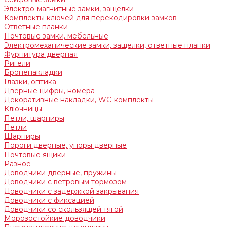
Электро-магнитные замки, защелки
Комплекты ключей для перекодировки замков
Ответные планки
Почтовые замки, мебельные
Электромеханические замки, защелки, ответные планки
Фурнитура дверная
Ригели
Броненакладки
Глазки, оптика
Дверные цифры, номера
Декоративные накладки, WC-комплекты
Ключницы
Петли, шарниры
Петли
Шарниры
Пороги дверные, упоры дверные
Почтовые ящики
Разное
Доводчики дверные, пружины
Доводчики с ветровым тормозом
Доводчики с задержкой закрывания
Доводчики с фиксацией
Доводчики со скользящей тягой
Морозостойкие доводчики