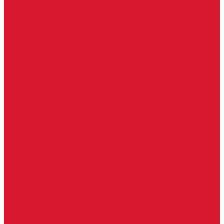
Изделия под заказ (витражи, козырьки, изделия по вашим
размерам)
Ворота, шлагбаумы
Фурнитура для стекла
Доводчики для стеклянных дверей
Скрытые напольные доводчики для дверей
Зажимные профили для стекла
Зажимной 76 мм
Зажимной профиль 40 мм
Зажимные профили для стекла 100 мм
Опорный профиль для стекла
Замки для стеклянных дверей
Замки механические для стекла
Ответные части под замок
Крепления для стекла
«Точки Россия»
Крепления для стекла «Классика»
Серия «Соединители»
Раздвижные системы для стеклянных дверей
Аура система для раздвижных дверей
Серия &quot;Гармоника&quot; система для раздвижных
дверей
Серия &quot;Дельта&quot;
Серия &quot;Дельта+&quot;
Серия «Вектор мини»