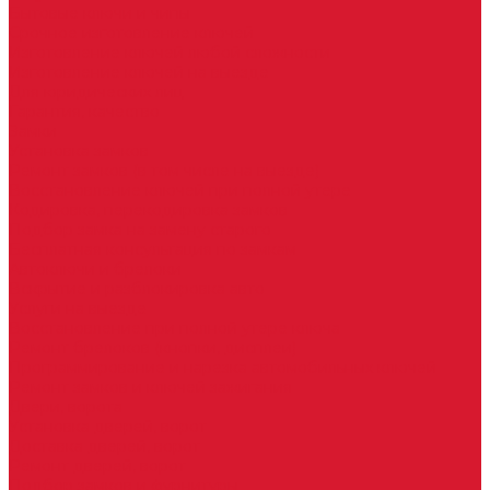
Бытовые ключи и чипы
Срочное изготовление ключей
Изготовление ключей любой сложности
Изготовление ключей на выезде
Для юридических лиц
Гарантия, качество
Замки
Установка замков
Ремонт замков (в том числе на выезде)
Восстановление ключей при полной утере
Кодировка, перекодировка замков
Подбор замка на замену старого
Бесплатная консультация по замкам
Автоключи и брелоки
Вскрытие и разблокировка авто
Услуги на выезде
Восстановление при полной утере ключа
Ремонт брелоков (кнопки, дисплеи)
Программирование и нарезка автомобильных ключей
Ремонт замков и ключей зажигания
Двери, ворота
Установка дверей, ворот
Доставка дверей, ворот
Ремонт дверей, ворот
Подбор замков и фурнитуры