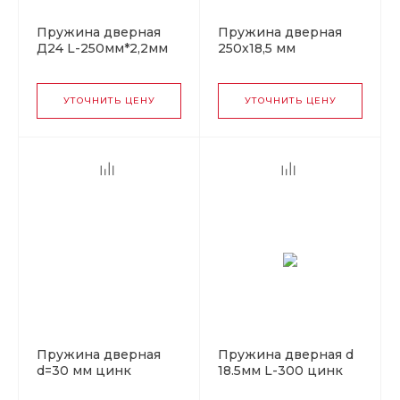
Пружина дверная
Пружина дверная
Д24 L-250мм*2,2мм
250х18,5 мм
матовый титан (Б)
(оцинковка),
отгрузка упаковкой
УТОЧНИТЬ ЦЕНУ
УТОЧНИТЬ ЦЕНУ
Пружина дверная
Пружина дверная d
d=30 мм цинк
18.5мм L-300 цинк
желтый Кунгур