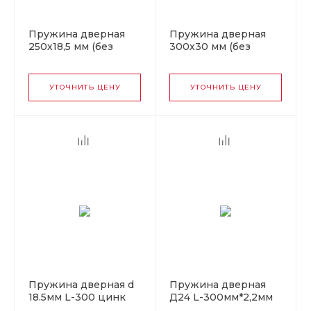
Пружина дверная
Пружина дверная
250х18,5 мм (без
300х30 мм (без
покрытия)
покрытия), отгрузка
упаковкой
УТОЧНИТЬ ЦЕНУ
УТОЧНИТЬ ЦЕНУ
Пружина дверная d
Пружина дверная
18.5мм L-300 цинк
Д24 L-300мм*2,2мм
Кунгур
матовый титан (Б)