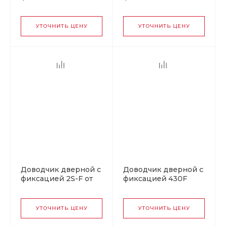
URBOnization от 15
25 до 50 кг золото
до 60 кг белый
УТОЧНИТЬ ЦЕНУ
УТОЧНИТЬ ЦЕНУ
Доводчик дверной с
Доводчик дверной с
фиксацией 2S-F от
фиксацией 430F
25 до 50 кг серый
ISPARUS от 50 до 110
кг белый
УТОЧНИТЬ ЦЕНУ
УТОЧНИТЬ ЦЕНУ