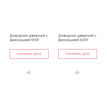
Доводчик дверной с
Доводчик дверной с
фиксацией 510F
фиксацией 530F
URBOnization от 15
URBOnization от 50
до 60 кг серебро
до 90 кг серый
УТОЧНИТЬ ЦЕНУ
УТОЧНИТЬ ЦЕНУ