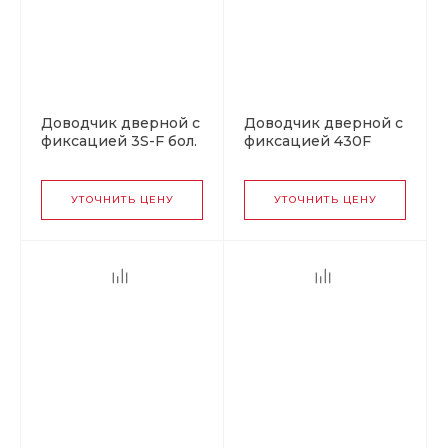
Доводчик дверной с
Доводчик дверной с
фиксацией 3S-F бол.
фиксацией 430F
от 50 до 80 кг золото
ISPARUS от 50 до 110
кг коричневый
УТОЧНИТЬ ЦЕНУ
УТОЧНИТЬ ЦЕНУ