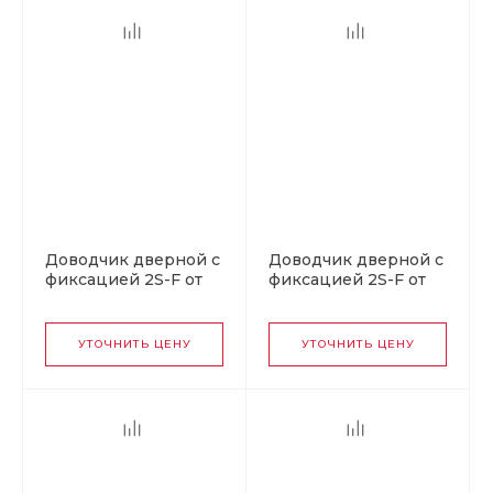
Доводчик дверной с
Доводчик дверной с
фиксацией 2S-F от
фиксацией 2S-F от
25 до 50 кг черный
25 до 50 кг серебро
УТОЧНИТЬ ЦЕНУ
УТОЧНИТЬ ЦЕНУ