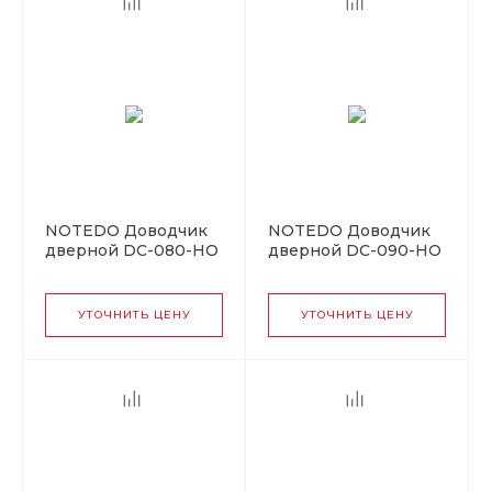
NOTEDO Доводчик
NOTEDO Доводчик
дверной DC-080-НО
дверной DC-090-НО
с фиксатором WHITE
с фиксатором BLACK
60-120 кг белый (10)
60-130 кг черн. (10)
УТОЧНИТЬ ЦЕНУ
УТОЧНИТЬ ЦЕНУ