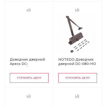
Доводчик дверной
NOTEDO Доводчик
Apecs DC-
дверной DC-080-НО
40.5/1250/125-F-DA-
с фиксатором
BC-A4-SL
BROWN 60-120 кг
коричневый (10)
УТОЧНИТЬ ЦЕНУ
УТОЧНИТЬ ЦЕНУ