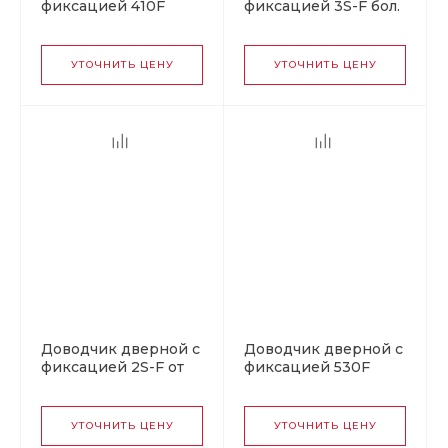
фиксацией 410F
фиксацией 3S-F бол.
ISPARUS от 15 до 60
от 50 до 80 кг графит
кг графит
УТОЧНИТЬ ЦЕНУ
УТОЧНИТЬ ЦЕНУ
Доводчик дверной с
Доводчик дверной с
фиксацией 2S-F от
фиксацией 530F
25 до 50 кг белый
URBOnization от 50
до 90 кг серебро
УТОЧНИТЬ ЦЕНУ
УТОЧНИТЬ ЦЕНУ