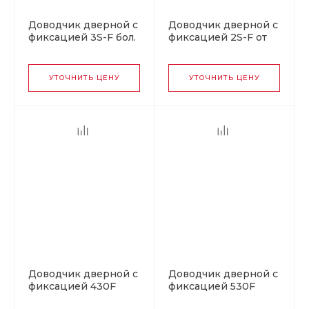
Доводчик дверной с
Доводчик дверной с
фиксацией 3S-F бол.
фиксацией 2S-F от
от 50 до 80 кг
25 до 50 кг графит
коричневый
УТОЧНИТЬ ЦЕНУ
УТОЧНИТЬ ЦЕНУ
Доводчик дверной с
Доводчик дверной с
фиксацией 430F
фиксацией 530F
ISPARUS от 50 до 110
URBOnization от 50