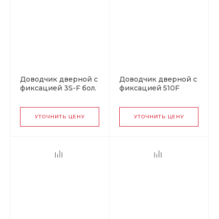
Доводчик дверной с
Доводчик дверной с
фиксацией 3S-F бол.
фиксацией 510F
от 50 до 80 кг белый
URBOnization от 15
до 60 кг коричневый
УТОЧНИТЬ ЦЕНУ
УТОЧНИТЬ ЦЕНУ