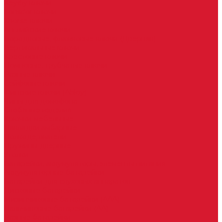
Keydiy ключи
Lonsdor ключи
Xhorse ключи
Английские ключи
Бородковые, флажковые ключи (Дверняк)
Вертикальные ключи
Крестовые ключи
Помповые, трубчатые ключи
Разные ключи
Сейфовые ключи
Финские ключи (Abloy)
Чипы для домофона
Скобяные изделия
Крючки мебельные
Накладки амбарные
Полкодержатели
Пружины дверные
Уголки
Батарейки, аккумуляторы, элементы питания
Аккумуляторные батарейки
Батарейки для слуховых аппаратов
Дисковые батарейки
Мизинчиковые батарейки (AAA)
Пальчиковые батарейки (AA)
Разные батарейки