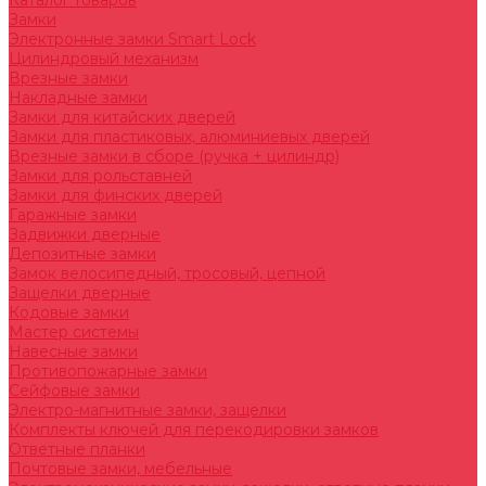
Каталог товаров
Замки
Электронные замки Smart Lock
Цилиндровый механизм
Врезные замки
Накладные замки
Замки для китайских дверей
Замки для пластиковых, алюминиевых дверей
Врезные замки в сборе (ручка + цилиндр)
Замки для рольставней
Замки для финских дверей
Гаражные замки
Задвижки дверные
Депозитные замки
Замок велосипедный, тросовый, цепной
Защелки дверные
Кодовые замки
Мастер системы
Навесные замки
Противопожарные замки
Сейфовые замки
Электро-магнитные замки, защелки
Комплекты ключей для перекодировки замков
Ответные планки
Почтовые замки, мебельные