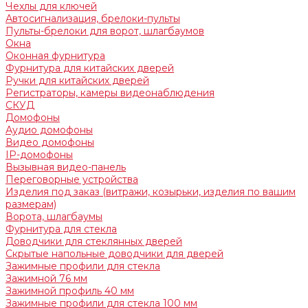
Чехлы для ключей
Автосигнализация, брелоки-пульты
Пульты-брелоки для ворот, шлагбаумов
Окна
Оконная фурнитура
Фурнитура для китайских дверей
Ручки для китайских дверей
Регистраторы, камеры видеонаблюдения
СКУД
Домофоны
Аудио домофоны
Видео домофоны
IP-домофоны
Вызывная видео-панель
Переговорные устройства
Изделия под заказ (витражи, козырьки, изделия по вашим
размерам)
Ворота, шлагбаумы
Фурнитура для стекла
Доводчики для стеклянных дверей
Скрытые напольные доводчики для дверей
Зажимные профили для стекла
Зажимной 76 мм
Зажимной профиль 40 мм
Зажимные профили для стекла 100 мм