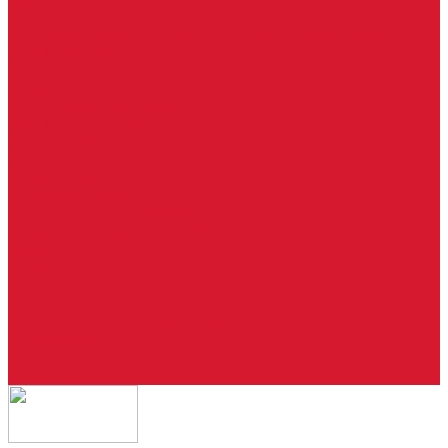
Ремонт брелоков (кнопки, дисплеи)
Программирование и нарезка автомобильных ключей
Ремонт замков и ключей зажигания
Двери, ворота
Установка дверей, ворот
Доставка дверей, ворот
Ремонт дверей, ворот
Подбор замков и фурнитуры
Услуги дизайнера
Консультация
Домофоны, СКУД
Консультация по домофонам и СКУД
Установка домофонов, СКУД
Гарантия
Производители
Компания
Статьи
Политика конфиденциальности
Сертификаты
Отзывы
Контакты