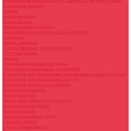
Электромеханические замки, защелки, ответные планки
Фурнитура дверная
Ригели
Броненакладки
Глазки, оптика
Дверные цифры, номера
Декоративные накладки, WC-комплекты
Ключницы
Петли, шарниры
Пороги дверные, упоры дверные
Почтовые ящики
Разное
Доводчики дверные, пружины
Уплотнители резиновые для дверей
Фурнитура для пластиковых, алюминиевых дверей и окон
Фурнитура для раздвижных дверей
Фурнитура для финских дверей
Шпингалеты, засовы
Ручки дверные
Двери, арки, люки, перегородки
Межкомнатные двери
Входные двери
Противопожарные двери
Офисные двери
Влагостойкие двери