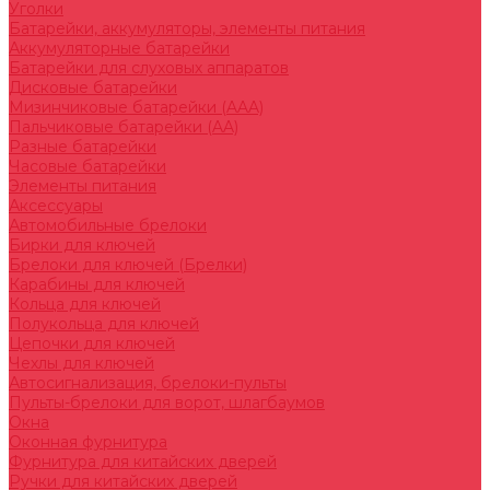
Уголки
Батарейки, аккумуляторы, элементы питания
Аккумуляторные батарейки
Батарейки для слуховых аппаратов
Дисковые батарейки
Мизинчиковые батарейки (AAA)
Пальчиковые батарейки (AA)
Разные батарейки
Часовые батарейки
Элементы питания
Аксессуары
Автомобильные брелоки
Бирки для ключей
Брелоки для ключей (Брелки)
Карабины для ключей
Кольца для ключей
Полукольца для ключей
Цепочки для ключей
Чехлы для ключей
Автосигнализация, брелоки-пульты
Пульты-брелоки для ворот, шлагбаумов
Окна
Оконная фурнитура
Фурнитура для китайских дверей
Ручки для китайских дверей