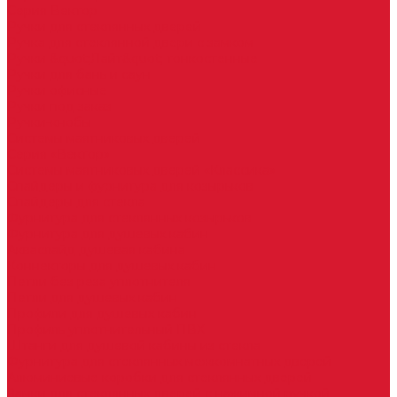
Серия Вектор
Ручки для стеклянных дверей
Ручка для стеклянной двери с замком
Ручки &quot;Лайт&quot; тонкостенные
Ручки для бань и саун
Ручки офисные
Ручки под заказ
Ручки-кнобы
Системы маятниковых дверей
Серия «Вектор»
Системы маятниковых дверей «Классика»
Спайдеры и фурнитура для козырьков
Спайдеры для стекла
Фурнитура для стеклянных козырьков
Фурнитура для душевых кабин
Акваслайд душевая кабина
Коннекторы для душевых кабин
Петли без реза уплотнителя
Петли для душевых кабин
Профили для душевых кабин
Профиль уплотнительный ПВХ
Штанги для душевой кабины из стекла
Фурнитура для стеклянных межкомнатных дверей
Алюминиевые коробки для стеклянных дверей
Замки для стеклянных дверей с нажимной ручкой