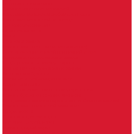
Бытовые ключи и чипы
Срочное изготовление ключей
Изготовление ключей любой сложности
Изготовление ключей на выезде
Для юридических лиц
Гарантия, качество
Замки
Установка замков
Ремонт замков (в том числе на выезде)
Восстановление ключей при полной утере
Кодировка, перекодировка замков
Подбор замка на замену старого
Бесплатная консультация по замкам
Автоключи и брелоки
Вскрытие и разблокировка авто
Услуги на выезде
Восстановление при полной утере ключа
Ремонт брелоков (кнопки, дисплеи)
Программирование и нарезка автомобильных ключей
Ремонт замков и ключей зажигания
Двери, ворота
Установка дверей, ворот
Доставка дверей, ворот
Ремонт дверей, ворот
Подбор замков и фурнитуры