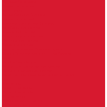
Часовые батарейки
Элементы питания
Аксессуары
Автомобильные брелоки
Бирки для ключей
Брелоки для ключей (Брелки)
Карабины для ключей
Кольца для ключей
Полукольца для ключей
Цепочки для ключей
Чехлы для ключей
Автосигнализация, брелоки-пульты
Пульты-брелоки для ворот, шлагбаумов
Окна
Оконная фурнитура
Фурнитура для китайских дверей
Ручки для китайских дверей
Регистраторы, камеры видеонаблюдения
СКУД
Домофоны
Аудио домофоны
Видео домофоны
IP-домофоны
Вызывная видео-панель
Переговорные устройства