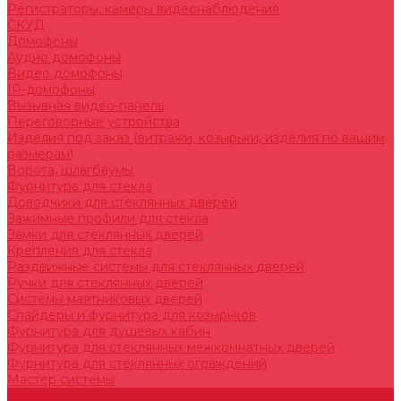
Регистраторы, камеры видеонаблюдения
СКУД
Домофоны
Аудио домофоны
Видео домофоны
IP-домофоны
Вызывная видео-панель
Переговорные устройства
Изделия под заказ (витражи, козырьки, изделия по вашим
размерам)
Ворота, шлагбаумы
Фурнитура для стекла
Доводчики для стеклянных дверей
Зажимные профили для стекла
Замки для стеклянных дверей
Крепления для стекла
Раздвижные системы для стеклянных дверей
Ручки для стеклянных дверей
Системы маятниковых дверей
Спайдеры и фурнитура для козырьков
Фурнитура для душевых кабин
Фурнитура для стеклянных межкомнатных дверей
Фурнитура для стеклянных ограждений
Мастер системы
Услуги