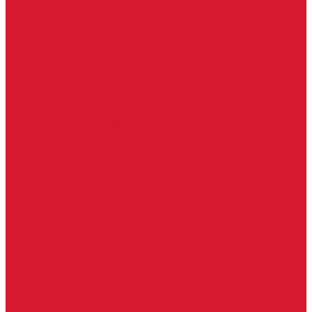
Услуги дизайнера
Консультация
Домофоны, СКУД
Консультация по домофонам и СКУД
Установка домофонов, СКУД
Гарантия
Производители
Компания
Статьи
Политика конфиденциальности
Сертификаты
Отзывы
Контакты
...
Каталог товаров
Замки
Электронные замки Smart Lock
Цилиндровый механизм
Врезные замки
Накладные замки
Замки для китайских дверей
Замки для пластиковых, алюминиевых дверей
Врезные замки в сборе (ручка + цилиндр)
Замки для рольставней
Замки для финских дверей