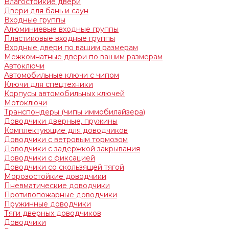
Влагостойкие двери
Двери для бань и саун
Входные группы
Алюминиевые входные группы
Пластиковые входные группы
Входные двери по вашим размерам
Межкомнатные двери по вашим размерам
Автоключи
Автомобильные ключи с чипом
Ключи для спецтехники
Корпусы автомобильных ключей
Мотоключи
Транспондеры (чипы иммобилайзера)
Доводчики дверные, пружины
Комплектующие для доводчиков
Доводчики с ветровым тормозом
Доводчики с задержкой закрывания
Доводчики с фиксацией
Доводчики со скользящей тягой
Морозостойкие доводчики
Пневматические доводчики
Противопожарные доводчики
Пружинные доводчики
Тяги дверных доводчиков
Доводчики