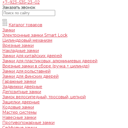
+7‒923‒535‒23‒02
Заказать звонок
Каталог товаров
Замки
Электронные замки Smart Lock
Цилиндровый механизм
Врезные замки
Накладные замки
Замки для китайских дверей
Замки для пластиковых, алюминиевых дверей
Врезные замки в сборе (ручка + цилиндр)
Замки для рольставней
Замки для финских дверей
Гаражные замки
Задвижки дверные
Депозитные замки
Замок велосипедный, тросовый, цепной
Защелки дверные
Кодовые замки
Мастер системы
Навесные замки
Противопожарные замки
Сейфовые замки