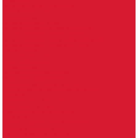
Ручки скобы
Двери, арки, люки, перегородки
Межкомнатные двери
Входные двери
Противопожарные двери
Противопожарные алюминиевые двери
Противопожарные деревянные двери
Противопожарные металлические двери (ДМП)
Противопожарные пластиковые двери
Офисные двери
Влагостойкие двери
Двери для бань и саун
Входные группы
Алюминиевые входные группы
Пластиковые входные группы
Входные двери по вашим размерам
Межкомнатные двери по вашим размерам
Автоключи
Автомобильные ключи с чипом
Ключи для спецтехники
Корпусы автомобильных ключей
Мотоключи
Транспондеры (чипы иммобилайзера)
Доводчики дверные, пружины
Комплектующие для доводчиков