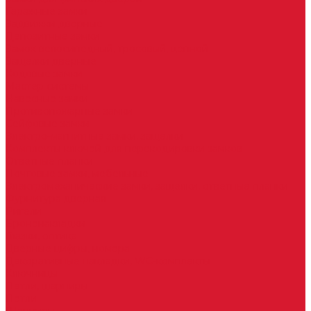
Гаражные замки
Задвижки дверные
Депозитные замки
Замок велосипедный, тросовый, цепной
Защелки дверные
Кодовые замки
Мастер системы
Навесные замки
Противопожарные замки
Сейфовые замки
Электро-магнитные замки, защелки
Комплекты ключей для перекодировки замков
Ответные планки
Почтовые замки, мебельные
Электромеханические замки, защелки, ответные планки
Фурнитура дверная
Ригели
Броненакладки
Глазки, оптика
Дверные цифры, номера
Декоративные накладки, WC-комплекты
Ключницы
Петли, шарниры
Петли