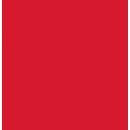
Шарниры
Пороги дверные, упоры дверные
Почтовые ящики
Разное
Доводчики дверные, пружины
Доводчики с ветровым тормозом
Доводчики с задержкой закрывания
Доводчики с фиксацией
Доводчики со скользящей тягой
Морозостойкие доводчики
Пневматические доводчики
Противопожарные доводчики
Пружинные доводчики
Тяги дверных доводчиков
Уличные доводчики
Уплотнители резиновые для дверей
Фурнитура для пластиковых, алюминиевых дверей и окон
Фурнитура для раздвижных дверей
Фурнитура для финских дверей
Шпингалеты, засовы
Ручки дверные
Ручки кнобы
Ручки кнопки
Ручки на планке
Ручки раздельные, комплект