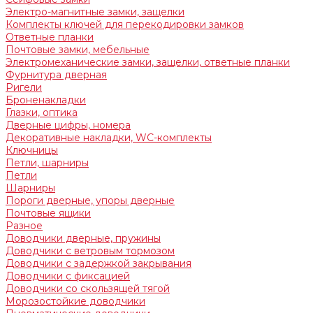
Электро-магнитные замки, защелки
Комплекты ключей для перекодировки замков
Ответные планки
Почтовые замки, мебельные
Электромеханические замки, защелки, ответные планки
Фурнитура дверная
Ригели
Броненакладки
Глазки, оптика
Дверные цифры, номера
Декоративные накладки, WC-комплекты
Ключницы
Петли, шарниры
Петли
Шарниры
Пороги дверные, упоры дверные
Почтовые ящики
Разное
Доводчики дверные, пружины
Доводчики с ветровым тормозом
Доводчики с задержкой закрывания
Доводчики с фиксацией
Доводчики со скользящей тягой
Морозостойкие доводчики