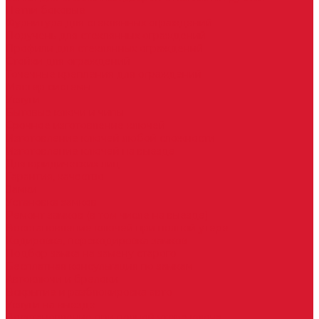
Петли боковые
Фурнитура для стеклянных ограждений
Поручень для стеклянных ограждений
Профили для стеклянных ограждений
Стойки для ограждений
Точечные крепления для ограждений
Мастер системы
Услуги
Бытовые ключи и чипы
Срочное изготовление ключей
Изготовление ключей любой сложности
Изготовление ключей на выезде
Для юридических лиц
Гарантия, качество
Замки
Установка замков
Ремонт замков (в том числе на выезде)
Восстановление ключей при полной утере
Кодировка, перекодировка замков
Подбор замка на замену старого
Бесплатная консультация по замкам
Автоключи и брелоки
Вскрытие и разблокировка авто
Услуги на выезде
Восстановление при полной утере ключа