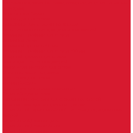
Изделия под заказ (витражи, козырьки, изделия по вашим
размерам)
Ворота, шлагбаумы
Фурнитура для стекла
Доводчики для стеклянных дверей
Скрытые напольные доводчики для дверей
Зажимные профили для стекла
Зажимной 76 мм
Зажимной профиль 40 мм
Зажимные профили для стекла 100 мм
Опорный профиль для стекла
Замки для стеклянных дверей
Замки механические для стекла
Ответные части под замок
Крепления для стекла
«Точки Россия»
Крепления для стекла «Классика»
Серия «Соединители»
Раздвижные системы для стеклянных дверей
Аура система для раздвижных дверей
Серия &quot;Гармоника&quot; система для раздвижных
дверей
Серия &quot;Дельта&quot;
Серия &quot;Дельта+&quot;
Серия «Вектор мини»