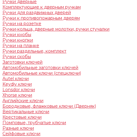
Ручки дверные
Комплектующие к дверным ручкам
Ручки для раздвижных дверей
Ручки к противопожарным дверям
Ручки на розетке
Ручки-кольца, дверные молотки, ручки стучалки
Ручки кнобы
Ручки кнопки
Ручки на планке
Ручки раздельные, комплект
Ручки скобы
Заготовки ключей
Автомобильные заготовки ключей
Автомобильные ключи (спецключи)
Autel ключи
Keydiy ключи
Lonsdor ключи
Xhorse ключи
Английские ключи
Бородковые, флажковые ключи (Дверняк)
Вертикальные ключи
Крестовые ключи
Помповые, трубчатые ключи
Разные ключи
Сейфовые ключи