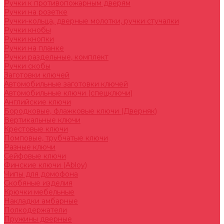
Ручки к противопожарным дверям
Ручки на розетке
Ручки-кольца, дверные молотки, ручки стучалки
Ручки кнобы
Ручки кнопки
Ручки на планке
Ручки раздельные, комплект
Ручки скобы
Заготовки ключей
Автомобильные заготовки ключей
Автомобильные ключи (спецключи)
Английские ключи
Бородковые, флажковые ключи (Дверняк)
Вертикальные ключи
Крестовые ключи
Помповые, трубчатые ключи
Разные ключи
Сейфовые ключи
Финские ключи (Abloy)
Чипы для домофона
Скобяные изделия
Крючки мебельные
Накладки амбарные
Полкодержатели
Пружины дверные