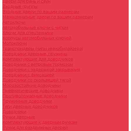
Двери для бань и саун
Входные группы
Входные двери по вашим размерам
Межкомнатные двери по вашим размерам
Автоключи
Автомобильные ключи с чипом
Ключи для спецтехники
Корпусы автомобильных ключей
Мотоключи
Транспондеры (чипы иммобилайзера)
Доводчики дверные, пружины
Комплектующие для доводчиков
Доводчики с ветровым тормозом
Доводчики с задержкой закрывания
Доводчики с фиксацией
Доводчики со скользящей тягой
Морозостойкие доводчики
Пневматические доводчики
Противопожарные доводчики
Пружинные доводчики
Тяги дверных доводчиков
Доводчики
Ручки дверные
Комплектующие к дверным ручкам
Ручки для раздвижных дверей