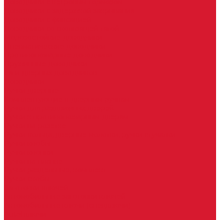
Доводчики с ветровым тормозом
Доводчики с задержкой закрывания
Доводчики с фиксацией
Доводчики со скользящей тягой
Морозостойкие доводчики
Пневматические доводчики
Противопожарные доводчики
Пружинные доводчики
Тяги дверных доводчиков
Доводчики
Ручки дверные
Комплектующие к дверным ручкам
Ручки для раздвижных дверей
Ручки к противопожарным дверям
Ручки на розетке
Ручки-кольца, дверные молотки, ручки стучалки
Ручки кнобы
Ручки кнопки
Ручки на планке
Ручки раздельные, комплект
Ручки скобы
Заготовки ключей
Автомобильные заготовки ключей
Автомобильные ключи (спецключи)
Autel ключи