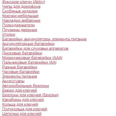
Финские ключи (Abloy)
Чипы для домофона
Скобяные изделия
Крючки мебельные
Накладки амбарные
Полкодержатели
Пружины дверные
Уголки
Батарейки, аккумуляторы, элементы питания
Аккумуляторные батарейки
Батарейки для слуховых аппаратов
Дисковые батарейки
Мизинчиковые батарейки (AAA)
Пальчиковые батарейки (AA)
Разные батарейки
Часовые батарейки
Элементы питания
Аксессуары
Автомобильные брелоки
Бирки для ключей
Брелоки для ключей (Брелки)
Карабины для ключей
Кольца для ключей
Полукольца для ключей
Цепочки для ключей