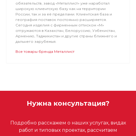
обязательств, завод «Металлист» уже наработал
широкую клиентскую базу как на территории
России, так и за её пределами. Клиентская база и
география поставок постоянно расширяется.
Сегодня изделия с фирменным оттиском «М»
отгружаются в Казахстан, Белоруссию, Узбекистан,
Армению, Таджикистан и другие страны ближнего и
дальнего зарубежья.
Все товары бренда Металлист
Нужна консультация?
Подробно расскажем о наших услугах, видах
работ и типовых проектах, рассчитаем