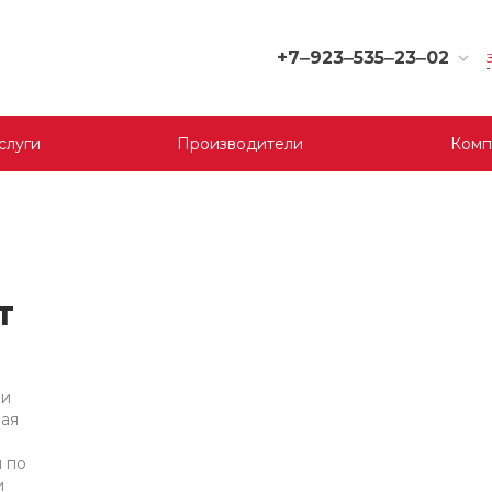
+7‒923‒535‒23‒02
+7‒923‒535‒23‒02
г. Кемерово, ул. Юрия
слуги
Производители
Комп
Двужильного, 9, 170
отдел
Пн-Сб: 9:00-19:00
Вс: 9:00-17:00
korund119@yandex.ru
+7‒923‒535‒23‒03
т
г. Кемерово, ул.
Терешковой, 39 д, 1
отдел
Пн-Пт: 9:00-19:00
Cб-Вс: 9:00-17:00
 и
ная
korund119@yandex.ru
 по
+7-923-535-23-01
и