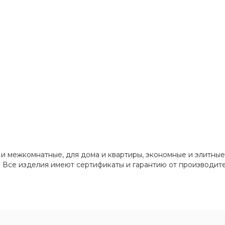
г. Кемерово, пр. Ленина
Пн-Пт: 9:00-19:00
Cб-Вс: 9:00-17:00
korund119@yandex.ru
е и межкомнатные, для дома и квартиры, экономные и элитны
. Все изделия имеют сертификаты и гарантию от производит