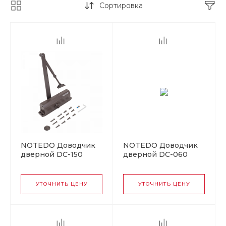
Сортировка
NOTEDO Доводчик
NOTEDO Доводчик
дверной DC-150
дверной DC-060
легкий характер
GOLD до 60 кг
BROWN 100-150кг
золото (10)
коричневый (10)
УТОЧНИТЬ ЦЕНУ
УТОЧНИТЬ ЦЕНУ