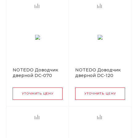
NOTEDO Доводчик
NOTEDO Доводчик
дверной DC-070
дверной DC-120
SILVER до 70 кг
легкий характер
сереб. (10)
BLACK 100 - 140 кг
черный (10)
УТОЧНИТЬ ЦЕНУ
УТОЧНИТЬ ЦЕНУ