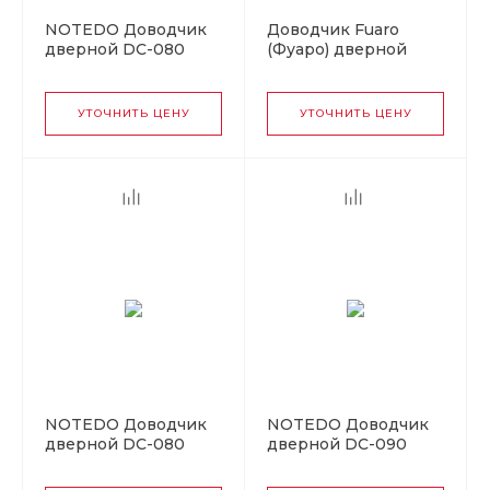
NOTEDO Доводчик
Доводчик Fuaro
дверной DC-080
(Фуаро) дверной
WHITE 60-120 кг
DC20-6W (DC-206W)
белый (10)
BR до 160 кг
(коричневый)
УТОЧНИТЬ ЦЕНУ
УТОЧНИТЬ ЦЕНУ
NOTEDO Доводчик
NOTEDO Доводчик
дверной DC-080
дверной DC-090
GOLD 60-120 кг
WHITE 60-130 кг
золото (10)
белый (10)