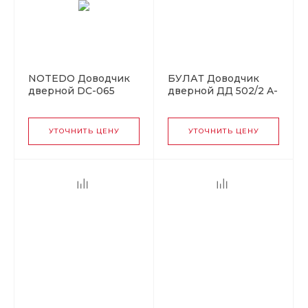
NOTEDO Доводчик
БУЛАТ Доводчик
дверной DC-065
дверной ДД 502/2 A-
легкий характер
S (25-65 кг) серебро
WHITE до 100кг
(10)
белый. (10)
УТОЧНИТЬ ЦЕНУ
УТОЧНИТЬ ЦЕНУ