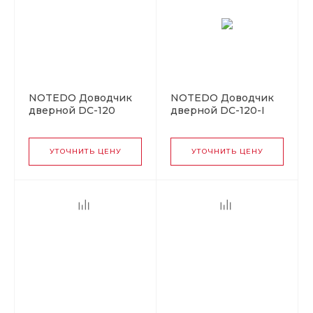
NOTEDO Доводчик
NOTEDO Доводчик
дверной DC-120
дверной DC-120-I
легкий характер
WHITE 100 - 140 кг
WHITE 100 - 140 кг
белый (10)
белый (10)
УТОЧНИТЬ ЦЕНУ
УТОЧНИТЬ ЦЕНУ