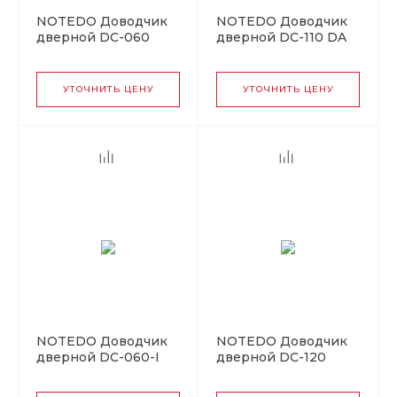
NOTEDO Доводчик
NOTEDO Доводчик
дверной DC-060
дверной DC-110 DA
BROWN до 60 кг
WHITE до 120кг (10)
корич. (10)
УТОЧНИТЬ ЦЕНУ
УТОЧНИТЬ ЦЕНУ
NOTEDO Доводчик
NOTEDO Доводчик
дверной DC-060-I
дверной DC-120
GRAY до 60 кг серый
легкий характер
(10)
BRONZE 100 - 140 кг