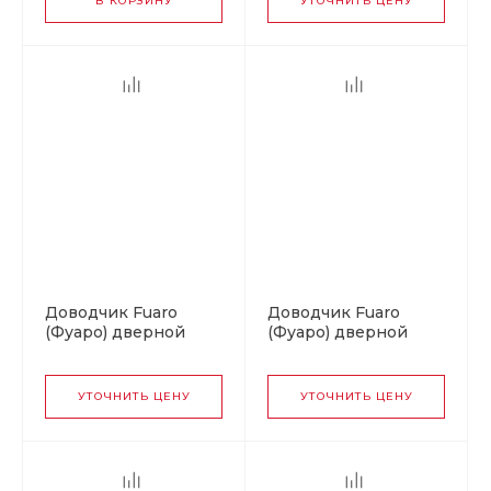
В КОРЗИНУ
УТОЧНИТЬ ЦЕНУ
Доводчик Fuaro
Доводчик Fuaro
(Фуаро) дверной
(Фуаро) дверной
DC20-3 (DC-203) WH
DC20-2 (DC-202) WH
до 65 кг (белый)
до 45 кг (белый)
УТОЧНИТЬ ЦЕНУ
УТОЧНИТЬ ЦЕНУ