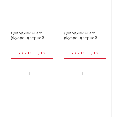
Доводчик Fuaro
Доводчик Fuaro
(Фуаро) дверной
(Фуаро) дверной
DC20-3 (DC-203) AL
DCQ20-4 (40-80 кг)
до 65 кг (алюминий)
AL w/o arm до 80 кг
(алюминий) без тяг в
УТОЧНИТЬ ЦЕНУ
УТОЧНИТЬ ЦЕНУ
комплекте