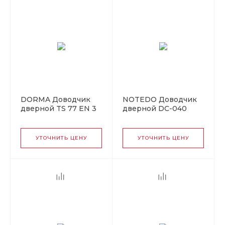
DORMA Доводчик
NOTEDO Доводчик
дверной TS 77 EN 3
дверной DC-040
до 80 кг. c рычагом
GOLD до 40 кг
серебро 9006 (12)
золото (10)
УТОЧНИТЬ ЦЕНУ
УТОЧНИТЬ ЦЕНУ