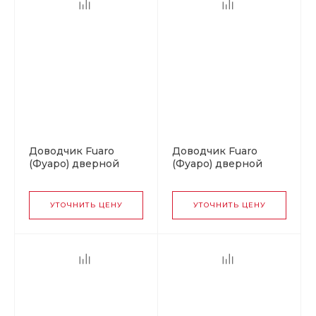
Доводчик Fuaro
Доводчик Fuaro
(Фуаро) дверной
(Фуаро) дверной
DC20-5 (DC-205) BL
DC20-4 (DC-204) BL
до 120 кг (черный)
до 85 кг (черный)
УТОЧНИТЬ ЦЕНУ
УТОЧНИТЬ ЦЕНУ