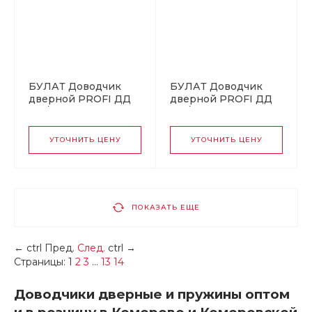
БУЛАТ Доводчик
БУЛАТ Доводчик
дверной PROFI ДД
дверной PROFI ДД
812/5 С-W (25-120 кг)
812/5 С-S (25-120 кг)
белый (10)
серебро (10)
УТОЧНИТЬ ЦЕНУ
УТОЧНИТЬ ЦЕНУ
ПОКАЗАТЬ ЕЩЕ
←
ctrl
Пред.
След.
ctrl
→
Страницы:
1
2
3
...
13
14
Доводчики дверные и пружины оптом