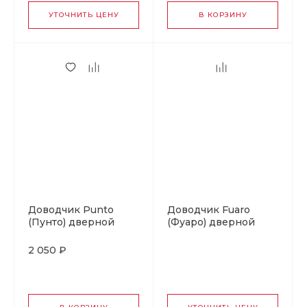
УТОЧНИТЬ ЦЕНУ
В КОРЗИНУ
Доводчик Punto
Доводчик Fuaro
(Пунто) дверной
(Фуаро) дверной
SDC2040 (SD-2040)
DC20-5 (DC-205) WH
AL 55-80 кг
до 120 кг (белый)
2 050 ₽
(алюминий)