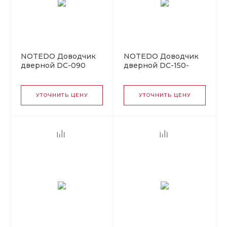
NOTEDO Доводчик
NOTEDO Доводчик
дверной DC-090
дверной DC-150-
GRAY 60-130 кг
Классика BRONZE до
серый (10)
150кг бронза (10)
УТОЧНИТЬ ЦЕНУ
УТОЧНИТЬ ЦЕНУ