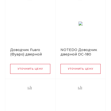
Доводчик Fuaro
NOTEDO Доводчик
(Фуаро) дверной
дверной DC-180
DC20-5 (DC-205) AL
легкий характер
до 120 кг (алюминий)
BRONZE до 180кг
(10)
УТОЧНИТЬ ЦЕНУ
УТОЧНИТЬ ЦЕНУ