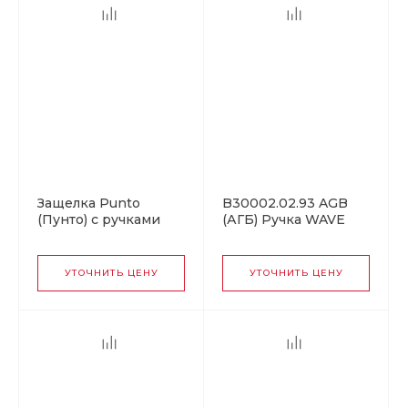
Защелка Punto
B30002.02.93 AGB
(Пунто) с ручками
(АГБ) Ручка WAVE
для раздвижных
под WC (черный),
дверей
для раздвижных
SH.SL152.KIT011-BK
дверей
УТОЧНИТЬ ЦЕНУ
УТОЧНИТЬ ЦЕНУ
(Soft LINE SL-011) АВ
бронза