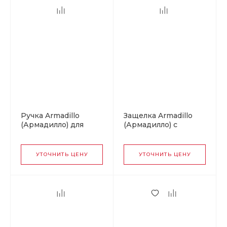
Ручка Armadillo
Защелка Armadillo
(Армадилло) для
(Армадилло) с
раздвижных дверей
ручками для
SH010-BPVD-77
раздвижных дверей
Вороненый никель
SH.URB153.KIT011-BK
УТОЧНИТЬ ЦЕНУ
УТОЧНИТЬ ЦЕНУ
(SH011 URB) СP-8
хром