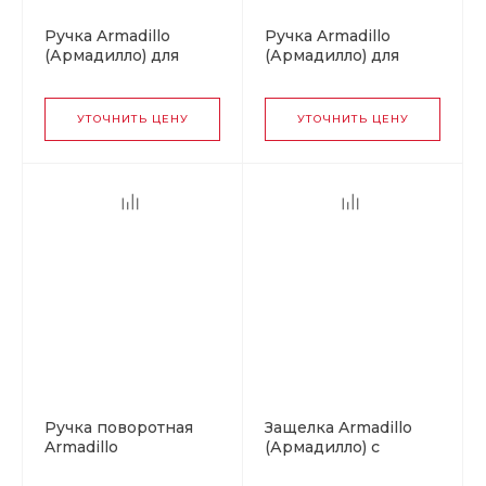
Ручка Armadillo
Ручка Armadillo
(Армадилло) для
(Армадилло) для
раздвижных дверей
раздвижных дверей
SH.QUADRO55.010
SH.QUADRO55.010
CP-8 хром
SN-3 матовый
УТОЧНИТЬ ЦЕНУ
УТОЧНИТЬ ЦЕНУ
никель
Ручка поворотная
Защелка Armadillo
Armadillo
(Армадилло) с
(Армадилло) для
ручками для