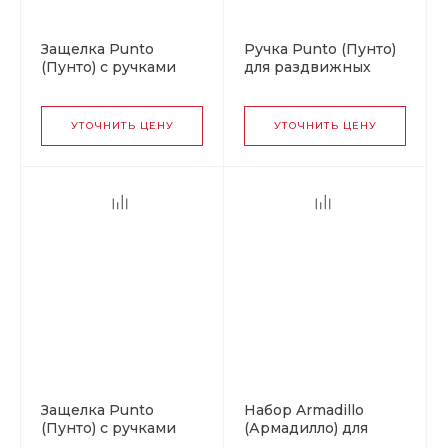
Защелка Punto
Ручка Punto (Пунто)
(Пунто) с ручками
для раздвижных
для раздвижных
дверей SH.SL152.010
дверей
(Soft LINE SL-010) SG
SH.SL152.KIT011-BK
матовое золото
УТОЧНИТЬ ЦЕНУ
УТОЧНИТЬ ЦЕНУ
(Soft LINE SL-011) BL-
24 черный
Защелка Punto
Набор Armadillo
(Пунто) с ручками
(Армадилло) для
для раздвижных
раздвижных дверей