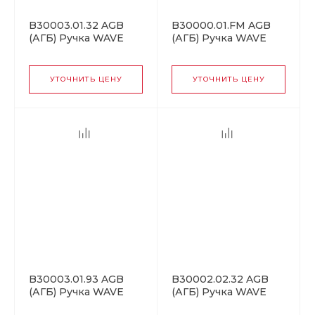
B30003.01.32 AGB
B30000.01.FM AGB
(АГБ) Ручка WAVE
(АГБ) Ручка WAVE
под цилиндр (мат
без запирания
хром), для
(белый), для
раздвижных дверей
раздвижных дверей
УТОЧНИТЬ ЦЕНУ
УТОЧНИТЬ ЦЕНУ
ПОДХОДИТ К
TOUCH
B30003.01.93 AGB
B30002.02.32 AGB
(АГБ) Ручка WAVE
(АГБ) Ручка WAVE
под цилиндр
под WC (мат хром),