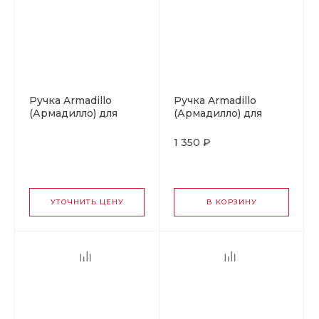
Ручка Armadillo
Ручка Armadillo
(Армадилло) для
(Армадилло) для
раздвижных дверей
раздвижных дверей
SH.URB153.010
SH.CL152.010
1 350 ₽
(SH010 URB) АВ-7
(SH010/CL) BB-17
бронза
коричневая бронза
УТОЧНИТЬ ЦЕНУ
В КОРЗИНУ