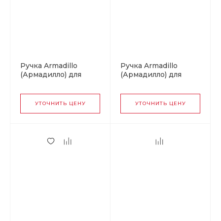
Ручка Armadillo
Ручка Armadillo
(Армадилло) для
(Армадилло) для
раздвижных дверей
раздвижных дверей
SH.URB153.010
SH.URB153.010
(SH010 URB) MWSC-
(SH010 URB) BPVD-
УТОЧНИТЬ ЦЕНУ
УТОЧНИТЬ ЦЕНУ
33 итальянский
77 вороненый
тисненый
никель