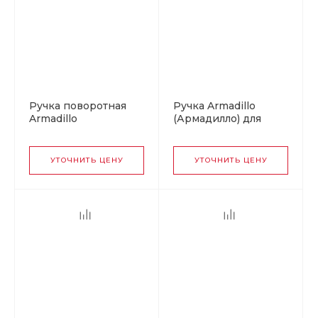
Ручка поворотная
Ручка Armadillo
Armadillo
(Армадилло) для
(Армадилло) для
раздвижных дверей
раздвижных дверей
SH.URB153.010
SH.QUADRO55.BK8x2
(SH010 URB) OB-13
УТОЧНИТЬ ЦЕНУ
УТОЧНИТЬ ЦЕНУ
BL-26 черный
античная бронза