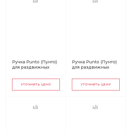
Ручка Punto (Пунто)
Ручка Punto (Пунто)
для раздвижных
для раздвижных
дверей SH.SL152.010
дверей SH.SL152.010
(Soft LINE SL-010) АВ
(Soft LINE SL-010) СP
бронза
хром
УТОЧНИТЬ ЦЕНУ
УТОЧНИТЬ ЦЕНУ