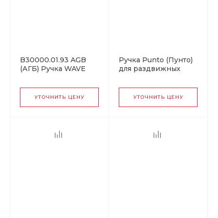
B30000.01.93 AGB
Ручка Punto (Пунто)
(АГБ) Ручка WAVE
для раздвижных
без запирания
дверей SH.SL152.010
(черный), для
(Soft LINE SL-010) BL
раздвижных дверей
черный
УТОЧНИТЬ ЦЕНУ
УТОЧНИТЬ ЦЕНУ
ПОДХОДИТ К
TOUCH