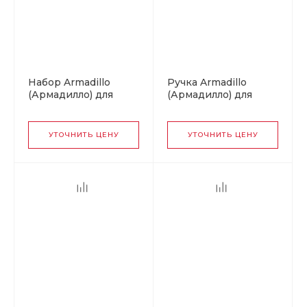
Набор Armadillo
Ручка Armadillo
(Армадилло) для
(Армадилло) для
раздвижных дверей
раздвижных дверей
SH.LD152.KIT011-BK
SH.QUADRO55.010
(SH011-BK) SN-3
MWSC-33
УТОЧНИТЬ ЦЕНУ
УТОЧНИТЬ ЦЕНУ
матовый никель
итальянский
тисненый