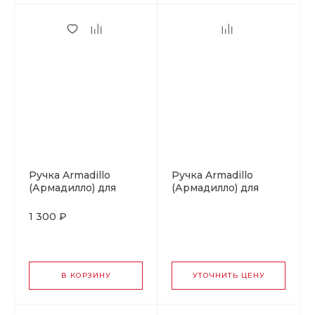
Ручка Armadillo
Ручка Armadillo
(Армадилло) для
(Армадилло) для
раздвижных дверей
раздвижных дверей
SH.CL152.010
SH.URB153.010 SG
1 300 ₽
(SH010/CL) OB-13
мат.золото
античная бронза
В КОРЗИНУ
УТОЧНИТЬ ЦЕНУ