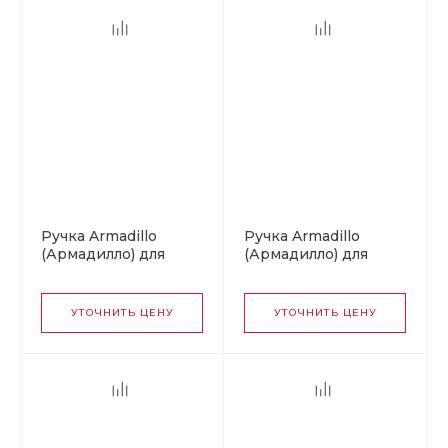
Ручка Armadillo
Ручка Armadillo
(Армадилло) для
(Армадилло) для
раздвижных дверей
раздвижных дверей
SH.QUADRO55.010
SH.QUADRO55.010
BPVD-77 вороненый
BL-26 черный
УТОЧНИТЬ ЦЕНУ
УТОЧНИТЬ ЦЕНУ
никель