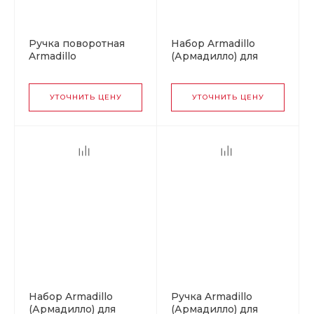
Ручка поворотная
Набор Armadillo
Armadillo
(Армадилло) для
(Армадилло) для
раздвижных дверей
раздвижных дверей
SH011 URB BB-17
SH.QUADRO55.BK8х2
Коричневая бронза
УТОЧНИТЬ ЦЕНУ
УТОЧНИТЬ ЦЕНУ
MWSC-33
итальянский
тисненый
Набор Armadillo
Ручка Armadillo
(Армадилло) для
(Армадилло) для