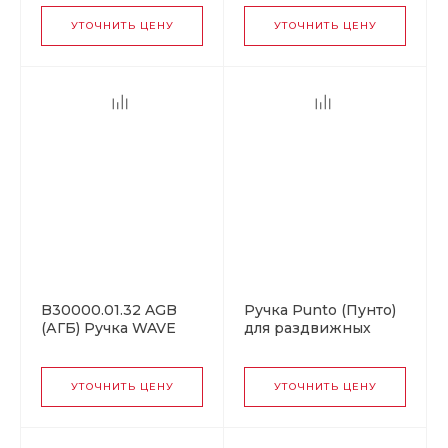
(черный), для
для раздвижных
раздвижных дверей
дверей
УТОЧНИТЬ ЦЕНУ
УТОЧНИТЬ ЦЕНУ
B30000.01.32 AGB
Ручка Punto (Пунто)
(АГБ) Ручка WAVE
для раздвижных
без запирания (мат
дверей SH.SL152.010
хром), для
(Soft LINE SL-010) SN
раздвижных дверей
матовый никель
УТОЧНИТЬ ЦЕНУ
УТОЧНИТЬ ЦЕНУ
ПОДХОДИТ К
TOUCH