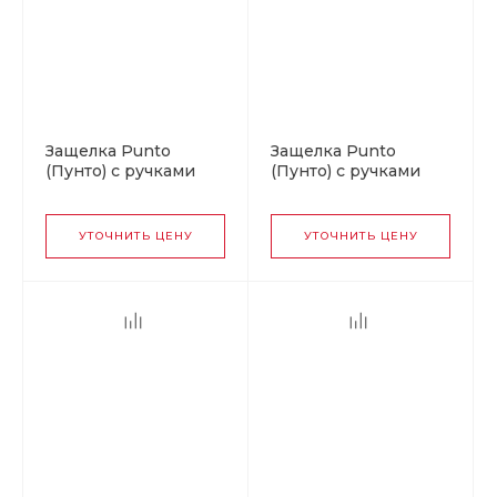
Защелка Punto
Защелка Punto
(Пунто) с ручками
(Пунто) с ручками
для раздвижных
для раздвижных
дверей Soft LINE SL-
дверей
011 SG
SH.SL152.KIT011-BK
УТОЧНИТЬ ЦЕНУ
УТОЧНИТЬ ЦЕНУ
(Soft LINE SL-011) СP-
8 хром