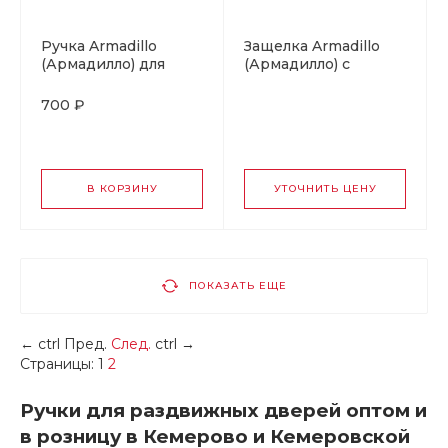
Ручка Armadillo
Защелка Armadillo
(Армадилло) для
(Армадилло) с
раздвижных дверей
ручками для
SH.URB153.010
раздвижных дверей
700 ₽
(SH010 URB) SN-3
SH.URB153.KIT011-BK
матовый никель
(SH011 URB) MWSC-
33 итальянский
тисненый
В КОРЗИНУ
УТОЧНИТЬ ЦЕНУ
ПОКАЗАТЬ ЕЩЕ
←
ctrl
Пред.
След.
ctrl
→
Страницы:
1
2
Ручки для раздвижных дверей оптом и
в розницу в Кемерово и Кемеровской