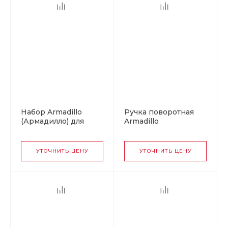
Набор Armadillo
Ручка поворотная
(Армадилло) для
Armadillo
раздвижных дверей
(Армадилло) для
SH.LD152.KIT011-BK
раздвижных дверей
(SH011-BK) GP-2
SH.QUADRO55.BK8
УТОЧНИТЬ ЦЕНУ
УТОЧНИТЬ ЦЕНУ
золото
BL-26 черный