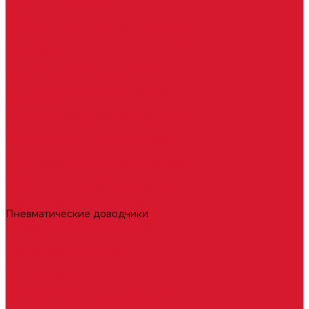
Двери для бань и саун
Входные группы
Входные двери по вашим размерам
Межкомнатные двери по вашим размерам
Автоключи
Автомобильные ключи с чипом
Ключи для спецтехники
Корпусы автомобильных ключей
Мотоключи
Транспондеры (чипы иммобилайзера)
Доводчики дверные, пружины
Комплектующие для доводчиков
Доводчики с ветровым тормозом
Доводчики с задержкой закрывания
Доводчики с фиксацией
Доводчики со скользящей тягой
Морозостойкие доводчики
Пневматические доводчики
Противопожарные доводчики
Пружинные доводчики
Тяги дверных доводчиков
Доводчики
Ручки дверные
Комплектующие к дверным ручкам
Ручки для раздвижных дверей