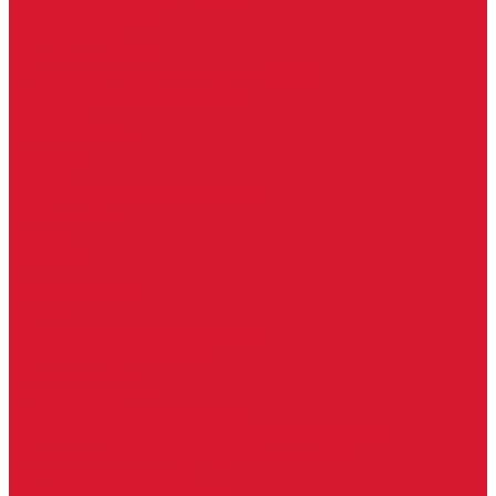
Услуги дизайнера
Консультация
Домофоны, СКУД
Консультация по домофонам и СКУД
Установка домофонов, СКУД
Гарантия
Производители
Компания
Статьи
Политика конфиденциальности
Сертификаты
Отзывы
Контакты
...
Каталог товаров
Замки
Электронные замки Smart Lock
Цилиндровый механизм
Врезные замки
Накладные замки
Замки для китайских дверей
Замки для пластиковых, алюминиевых дверей
Врезные замки в сборе (ручка + цилиндр)
Замки для рольставней
Замки для финских дверей