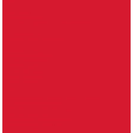
Keydiy ключи
Lonsdor ключи
Xhorse ключи
Английские ключи
Бородковые, флажковые ключи (Дверняк)
Вертикальные ключи
Крестовые ключи
Помповые, трубчатые ключи
Разные ключи
Сейфовые ключи
Финские ключи (Abloy)
Чипы для домофона
Скобяные изделия
Крючки мебельные
Накладки амбарные
Полкодержатели
Пружины дверные
Уголки
Батарейки, аккумуляторы, элементы питания
Аккумуляторные батарейки
Батарейки для слуховых аппаратов
Дисковые батарейки
Мизинчиковые батарейки (AAA)
Пальчиковые батарейки (AA)
Разные батарейки