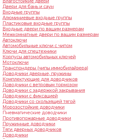
Влагостойкие двери
Двери для бань и саун
Входные группы
Алюминиевые входные группы
Пластиковые входные группы
Входные двери по вашим размерам
Межкомнатные двери по вашим размерам
Автоключи
Автомобильные ключи с чипом
Ключи для спецтехники
Корпусы автомобильных ключей
Мотоключи
Транспондеры (чипы иммобилайзера)
Доводчики дверные, пружины
Комплектующие для доводчиков
Доводчики с ветровым тормозом
Доводчики с задержкой закрывания
Доводчики с фиксацией
Доводчики со скользящей тягой
Морозостойкие доводчики
Пневматические доводчики
Противопожарные доводчики
Пружинные доводчики
Тяги дверных доводчиков
Доводчики