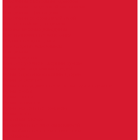
Доводчики с ветровым тормозом
Доводчики с задержкой закрывания
Доводчики с фиксацией
Доводчики со скользящей тягой
Морозостойкие доводчики
Пневматические доводчики
Противопожарные доводчики
Пружинные доводчики
Тяги дверных доводчиков
Доводчики
Ручки дверные
Комплектующие к дверным ручкам
Ручки для раздвижных дверей
Ручки к противопожарным дверям
Ручки на розетке
Ручки-кольца, дверные молотки, ручки стучалки
Ручки кнобы
Ручки кнопки
Ручки на планке
Ручки раздельные, комплект
Ручки скобы
Заготовки ключей
Автомобильные заготовки ключей
Автомобильные ключи (спецключи)
Autel ключи