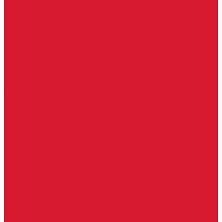
Гаражные замки
Задвижки дверные
Депозитные замки
Замок велосипедный, тросовый, цепной
Защелки дверные
Кодовые замки
Мастер системы
Навесные замки
Противопожарные замки
Сейфовые замки
Электро-магнитные замки, защелки
Комплекты ключей для перекодировки замков
Ответные планки
Почтовые замки, мебельные
Электромеханические замки, защелки, ответные планки
Фурнитура дверная
Ригели
Броненакладки
Глазки, оптика
Дверные цифры, номера
Декоративные накладки, WC-комплекты
Ключницы
Петли, шарниры
Петли