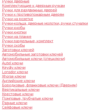
Ручки дверные
Комплектующие к дверным ручкам
Ручки для раздвижных дверей
Ручки к противопожарным дверям
Ручки на розетке
Ручки-кольца, дверные молотки, ручки стучалки
Ручки кнобы
Ручки кнопки
Ручки на планке
Ручки раздельные, комплект
Ручки скобы
Заготовки ключей
Автомобильные заготовки ключей
Автомобильные ключи (спецключи)
Autel ключи
Keydiy ключи
Lonsdor ключи
Xhorse ключи
Английские ключи
Бородковые, флажковые ключи (Дверняк)
Вертикальные ключи
Крестовые ключи
Помповые, трубчатые ключи
Разные ключи
Сейфовые ключи