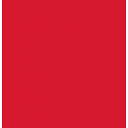
Ручки скобы
Двери, арки, люки, перегородки
Межкомнатные двери
Входные двери
Противопожарные двери
Противопожарные алюминиевые двери
Противопожарные деревянные двери
Противопожарные металлические двери (ДМП)
Противопожарные пластиковые двери
Офисные двери
Влагостойкие двери
Двери для бань и саун
Входные группы
Алюминиевые входные группы
Пластиковые входные группы
Входные двери по вашим размерам
Межкомнатные двери по вашим размерам
Автоключи
Автомобильные ключи с чипом
Ключи для спецтехники
Корпусы автомобильных ключей
Мотоключи
Транспондеры (чипы иммобилайзера)
Доводчики дверные, пружины
Комплектующие для доводчиков