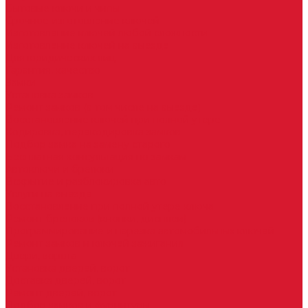
Бытовые ключи и чипы
Срочное изготовление ключей
Изготовление ключей любой сложности
Изготовление ключей на выезде
Для юридических лиц
Гарантия, качество
Замки
Установка замков
Ремонт замков (в том числе на выезде)
Восстановление ключей при полной утере
Кодировка, перекодировка замков
Подбор замка на замену старого
Бесплатная консультация по замкам
Автоключи и брелоки
Вскрытие и разблокировка авто
Услуги на выезде
Восстановление при полной утере ключа
Ремонт брелоков (кнопки, дисплеи)
Программирование и нарезка автомобильных ключей
Ремонт замков и ключей зажигания
Двери, ворота
Установка дверей, ворот
Доставка дверей, ворот
Ремонт дверей, ворот
Подбор замков и фурнитуры