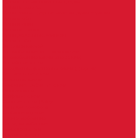
Ручки к противопожарным дверям
Ручки на розетке
Ручки-кольца, дверные молотки, ручки стучалки
Ручки кнобы
Ручки кнопки
Ручки на планке
Ручки раздельные, комплект
Ручки скобы
Заготовки ключей
Автомобильные заготовки ключей
Автомобильные ключи (спецключи)
Английские ключи
Бородковые, флажковые ключи (Дверняк)
Вертикальные ключи
Крестовые ключи
Помповые, трубчатые ключи
Разные ключи
Сейфовые ключи
Финские ключи (Abloy)
Чипы для домофона
Скобяные изделия
Крючки мебельные
Накладки амбарные
Полкодержатели
Пружины дверные