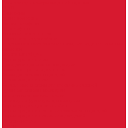
Регистраторы, камеры видеонаблюдения
СКУД
Домофоны
Аудио домофоны
Видео домофоны
IP-домофоны
Вызывная видео-панель
Переговорные устройства
Изделия под заказ (витражи, козырьки, изделия по вашим
размерам)
Ворота, шлагбаумы
Фурнитура для стекла
Доводчики для стеклянных дверей
Зажимные профили для стекла
Замки для стеклянных дверей
Крепления для стекла
Раздвижные системы для стеклянных дверей
Ручки для стеклянных дверей
Системы маятниковых дверей
Спайдеры и фурнитура для козырьков
Фурнитура для душевых кабин
Фурнитура для стеклянных межкомнатных дверей
Фурнитура для стеклянных ограждений
Мастер системы
Услуги