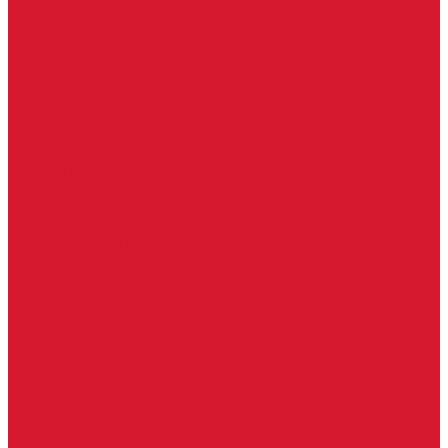
Изделия под заказ (витражи, козырьки, изделия по вашим
размерам)
Ворота, шлагбаумы
Фурнитура для стекла
Доводчики для стеклянных дверей
Скрытые напольные доводчики для дверей
Зажимные профили для стекла
Зажимной 76 мм
Зажимной профиль 40 мм
Зажимные профили для стекла 100 мм
Опорный профиль для стекла
Замки для стеклянных дверей
Замки механические для стекла
Ответные части под замок
Крепления для стекла
«Точки Россия»
Крепления для стекла «Классика»
Серия «Соединители»
Раздвижные системы для стеклянных дверей
Аура система для раздвижных дверей
Серия &quot;Гармоника&quot; система для раздвижных
дверей
Серия &quot;Дельта&quot;
Серия &quot;Дельта+&quot;
Серия «Вектор мини»