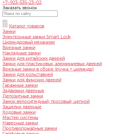
+7‒923‒535‒23‒02
Заказать звонок
Каталог товаров
Замки
Электронные замки Smart Lock
Цилиндровый механизм
Врезные замки
Накладные замки
Замки для китайских дверей
Замки для пластиковых, алюминиевых дверей
Врезные замки в сборе (ручка + цилиндр)
Замки для рольставней
Замки для финских дверей
Гаражные замки
Задвижки дверные
Депозитные замки
Замок велосипедный, тросовый, цепной
Защелки дверные
Кодовые замки
Мастер системы
Навесные замки
Противопожарные замки
Сейфовые замки