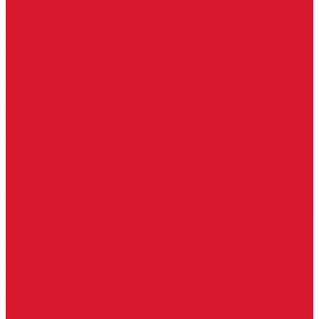
Шарниры
Пороги дверные, упоры дверные
Почтовые ящики
Разное
Доводчики дверные, пружины
Доводчики с ветровым тормозом
Доводчики с задержкой закрывания
Доводчики с фиксацией
Доводчики со скользящей тягой
Морозостойкие доводчики
Пневматические доводчики
Противопожарные доводчики
Пружинные доводчики
Тяги дверных доводчиков
Уличные доводчики
Уплотнители резиновые для дверей
Фурнитура для пластиковых, алюминиевых дверей и окон
Фурнитура для раздвижных дверей
Фурнитура для финских дверей
Шпингалеты, засовы
Ручки дверные
Ручки кнобы
Ручки кнопки
Ручки на планке
Ручки раздельные, комплект