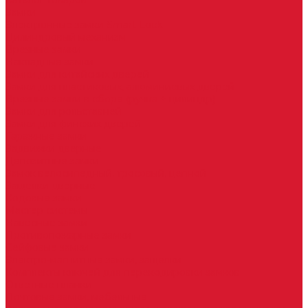
Каталог товаров
Замки
Электронные замки Smart Lock
Цилиндровый механизм
Врезные замки
Накладные замки
Замки для китайских дверей
Замки для пластиковых, алюминиевых дверей
Врезные замки в сборе (ручка + цилиндр)
Замки для рольставней
Замки для финских дверей
Гаражные замки
Задвижки дверные
Депозитные замки
Замок велосипедный, тросовый, цепной
Защелки дверные
Кодовые замки
Мастер системы
Навесные замки
Противопожарные замки
Сейфовые замки
Электро-магнитные замки, защелки
Комплекты ключей для перекодировки замков
Ответные планки
Почтовые замки, мебельные