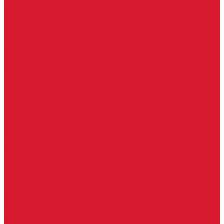
Серия Вектор
Ручки для стеклянных дверей
Ручка для стеклянной двери с замком
Ручки &quot;Лайт&quot; тонкостенные
Ручки для бань и саун
Ручки офисные
Ручки под заказ
Ручки-кнобы
Системы маятниковых дверей
Серия «Вектор»
Системы маятниковых дверей «Классика»
Спайдеры и фурнитура для козырьков
Спайдеры для стекла
Фурнитура для стеклянных козырьков
Фурнитура для душевых кабин
Акваслайд душевая кабина
Коннекторы для душевых кабин
Петли без реза уплотнителя
Петли для душевых кабин
Профили для душевых кабин
Профиль уплотнительный ПВХ
Штанги для душевой кабины из стекла
Фурнитура для стеклянных межкомнатных дверей
Алюминиевые коробки для стеклянных дверей
Замки для стеклянных дверей с нажимной ручкой