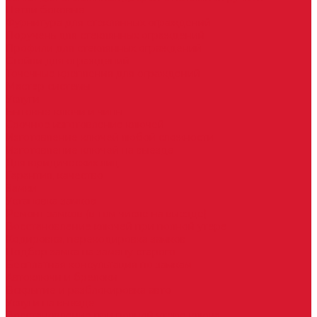
Петли боковые
Фурнитура для стеклянных ограждений
Поручень для стеклянных ограждений
Профили для стеклянных ограждений
Стойки для ограждений
Точечные крепления для ограждений
Мастер системы
Услуги
Бытовые ключи и чипы
Срочное изготовление ключей
Изготовление ключей любой сложности
Изготовление ключей на выезде
Для юридических лиц
Гарантия, качество
Замки
Установка замков
Ремонт замков (в том числе на выезде)
Восстановление ключей при полной утере
Кодировка, перекодировка замков
Подбор замка на замену старого
Бесплатная консультация по замкам
Автоключи и брелоки
Вскрытие и разблокировка авто
Услуги на выезде
Восстановление при полной утере ключа