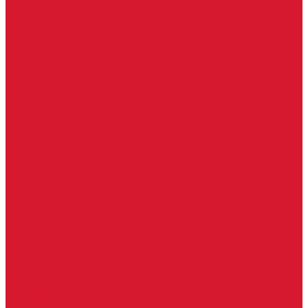
Часовые батарейки
Элементы питания
Аксессуары
Автомобильные брелоки
Бирки для ключей
Брелоки для ключей (Брелки)
Карабины для ключей
Кольца для ключей
Полукольца для ключей
Цепочки для ключей
Чехлы для ключей
Автосигнализация, брелоки-пульты
Пульты-брелоки для ворот, шлагбаумов
Окна
Оконная фурнитура
Фурнитура для китайских дверей
Ручки для китайских дверей
Регистраторы, камеры видеонаблюдения
СКУД
Домофоны
Аудио домофоны
Видео домофоны
IP-домофоны
Вызывная видео-панель
Переговорные устройства