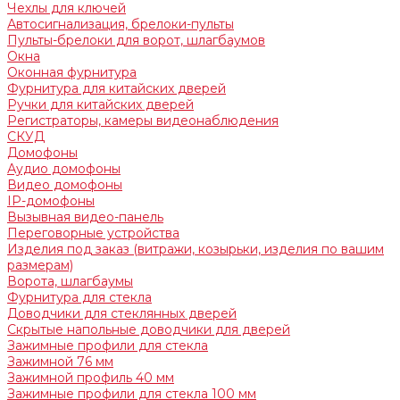
Чехлы для ключей
Автосигнализация, брелоки-пульты
Пульты-брелоки для ворот, шлагбаумов
Окна
Оконная фурнитура
Фурнитура для китайских дверей
Ручки для китайских дверей
Регистраторы, камеры видеонаблюдения
СКУД
Домофоны
Аудио домофоны
Видео домофоны
IP-домофоны
Вызывная видео-панель
Переговорные устройства
Изделия под заказ (витражи, козырьки, изделия по вашим
размерам)
Ворота, шлагбаумы
Фурнитура для стекла
Доводчики для стеклянных дверей
Скрытые напольные доводчики для дверей
Зажимные профили для стекла
Зажимной 76 мм
Зажимной профиль 40 мм
Зажимные профили для стекла 100 мм