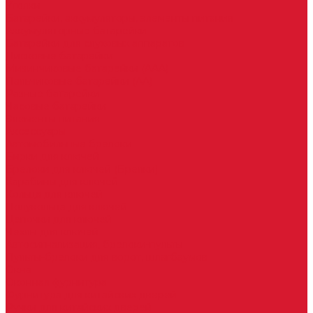
Уголки
Батарейки, аккумуляторы, элементы питания
Аккумуляторные батарейки
Батарейки для слуховых аппаратов
Дисковые батарейки
Мизинчиковые батарейки (AAA)
Пальчиковые батарейки (AA)
Разные батарейки
Часовые батарейки
Элементы питания
Аксессуары
Автомобильные брелоки
Бирки для ключей
Брелоки для ключей (Брелки)
Карабины для ключей
Кольца для ключей
Полукольца для ключей
Цепочки для ключей
Чехлы для ключей
Автосигнализация, брелоки-пульты
Пульты-брелоки для ворот, шлагбаумов
Окна
Оконная фурнитура
Фурнитура для китайских дверей
Ручки для китайских дверей