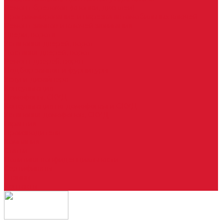
Ремонт брелоков (кнопки, дисплеи)
Программирование и нарезка автомобильных ключей
Ремонт замков и ключей зажигания
Двери, ворота
Установка дверей, ворот
Доставка дверей, ворот
Ремонт дверей, ворот
Подбор замков и фурнитуры
Услуги дизайнера
Консультация
Домофоны, СКУД
Консультация по домофонам и СКУД
Установка домофонов, СКУД
Гарантия
Производители
Компания
Статьи
Политика конфиденциальности
Сертификаты
Отзывы
Контакты