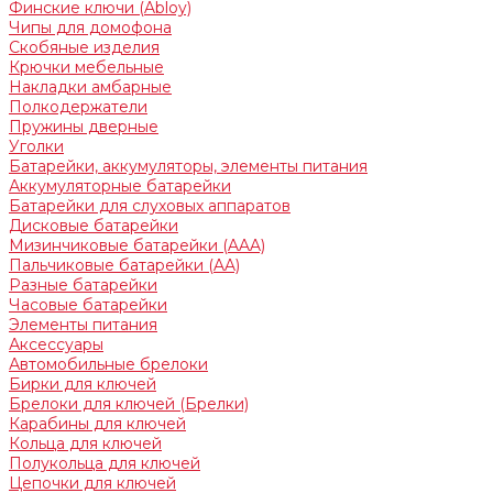
Финские ключи (Abloy)
Чипы для домофона
Скобяные изделия
Крючки мебельные
Накладки амбарные
Полкодержатели
Пружины дверные
Уголки
Батарейки, аккумуляторы, элементы питания
Аккумуляторные батарейки
Батарейки для слуховых аппаратов
Дисковые батарейки
Мизинчиковые батарейки (AAA)
Пальчиковые батарейки (AA)
Разные батарейки
Часовые батарейки
Элементы питания
Аксессуары
Автомобильные брелоки
Бирки для ключей
Брелоки для ключей (Брелки)
Карабины для ключей
Кольца для ключей
Полукольца для ключей
Цепочки для ключей