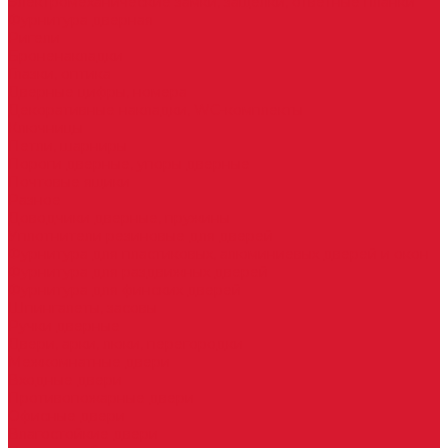
Электромеханические замки, защелки, ответные планки
Фурнитура дверная
Ригели
Броненакладки
Глазки, оптика
Дверные цифры, номера
Декоративные накладки, WC-комплекты
Ключницы
Петли, шарниры
Пороги дверные, упоры дверные
Почтовые ящики
Разное
Доводчики дверные, пружины
Уплотнители резиновые для дверей
Фурнитура для пластиковых, алюминиевых дверей и окон
Фурнитура для раздвижных дверей
Фурнитура для финских дверей
Шпингалеты, засовы
Ручки дверные
Двери, арки, люки, перегородки
Межкомнатные двери
Входные двери
Противопожарные двери
Офисные двери
Влагостойкие двери