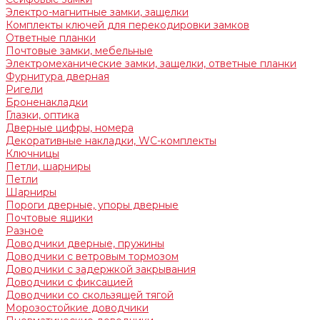
Электро-магнитные замки, защелки
Комплекты ключей для перекодировки замков
Ответные планки
Почтовые замки, мебельные
Электромеханические замки, защелки, ответные планки
Фурнитура дверная
Ригели
Броненакладки
Глазки, оптика
Дверные цифры, номера
Декоративные накладки, WC-комплекты
Ключницы
Петли, шарниры
Петли
Шарниры
Пороги дверные, упоры дверные
Почтовые ящики
Разное
Доводчики дверные, пружины
Доводчики с ветровым тормозом
Доводчики с задержкой закрывания
Доводчики с фиксацией
Доводчики со скользящей тягой
Морозостойкие доводчики