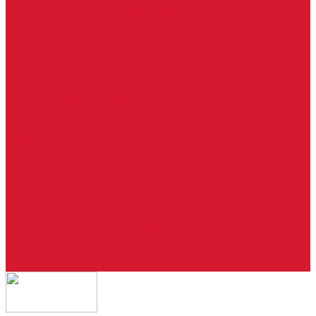
Ремонт брелоков (кнопки, дисплеи)
Программирование и нарезка автомобильных ключей
Ремонт замков и ключей зажигания
Двери, ворота
Установка дверей, ворот
Доставка дверей, ворот
Ремонт дверей, ворот
Подбор замков и фурнитуры
Услуги дизайнера
Консультация
Домофоны, СКУД
Консультация по домофонам и СКУД
Установка домофонов, СКУД
Гарантия
Производители
Компания
Статьи
Политика конфиденциальности
Сертификаты
Отзывы
Контакты