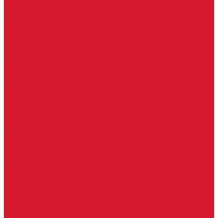
Петли боковые
Фурнитура для стеклянных ограждений
Поручень для стеклянных ограждений
Профили для стеклянных ограждений
Стойки для ограждений
Точечные крепления для ограждений
Мастер системы
Услуги
Бытовые ключи и чипы
Срочное изготовление ключей
Изготовление ключей любой сложности
Изготовление ключей на выезде
Для юридических лиц
Гарантия, качество
Замки
Установка замков
Ремонт замков (в том числе на выезде)
Восстановление ключей при полной утере
Кодировка, перекодировка замков
Подбор замка на замену старого
Бесплатная консультация по замкам
Автоключи и брелоки
Вскрытие и разблокировка авто
Услуги на выезде
Восстановление при полной утере ключа