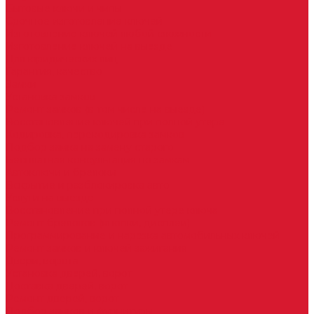
Бытовые ключи и чипы
Срочное изготовление ключей
Изготовление ключей любой сложности
Изготовление ключей на выезде
Для юридических лиц
Гарантия, качество
Замки
Установка замков
Ремонт замков (в том числе на выезде)
Восстановление ключей при полной утере
Кодировка, перекодировка замков
Подбор замка на замену старого
Бесплатная консультация по замкам
Автоключи и брелоки
Вскрытие и разблокировка авто
Услуги на выезде
Восстановление при полной утере ключа
Ремонт брелоков (кнопки, дисплеи)
Программирование и нарезка автомобильных ключей
Ремонт замков и ключей зажигания
Двери, ворота
Установка дверей, ворот
Доставка дверей, ворот
Ремонт дверей, ворот
Подбор замков и фурнитуры