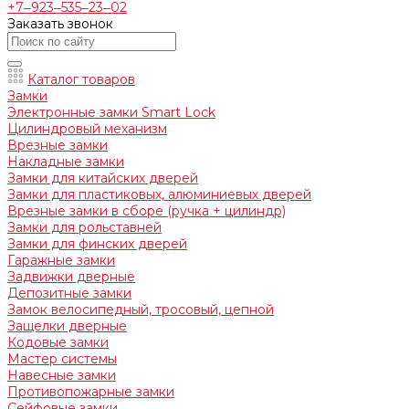
+7‒923‒535‒23‒02
Заказать звонок
Каталог товаров
Замки
Электронные замки Smart Lock
Цилиндровый механизм
Врезные замки
Накладные замки
Замки для китайских дверей
Замки для пластиковых, алюминиевых дверей
Врезные замки в сборе (ручка + цилиндр)
Замки для рольставней
Замки для финских дверей
Гаражные замки
Задвижки дверные
Депозитные замки
Замок велосипедный, тросовый, цепной
Защелки дверные
Кодовые замки
Мастер системы
Навесные замки
Противопожарные замки
Сейфовые замки