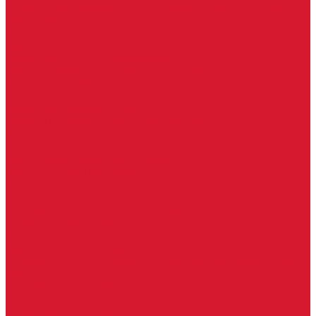
Изделия под заказ (витражи, козырьки, изделия по вашим
размерам)
Ворота, шлагбаумы
Фурнитура для стекла
Доводчики для стеклянных дверей
Скрытые напольные доводчики для дверей
Зажимные профили для стекла
Зажимной 76 мм
Зажимной профиль 40 мм
Зажимные профили для стекла 100 мм
Опорный профиль для стекла
Замки для стеклянных дверей
Замки механические для стекла
Ответные части под замок
Крепления для стекла
«Точки Россия»
Крепления для стекла «Классика»
Серия «Соединители»
Раздвижные системы для стеклянных дверей
Аура система для раздвижных дверей
Серия &quot;Гармоника&quot; система для раздвижных
дверей
Серия &quot;Дельта&quot;
Серия &quot;Дельта+&quot;
Серия «Вектор мини»