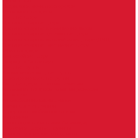
Ручки скобы
Двери, арки, люки, перегородки
Межкомнатные двери
Входные двери
Противопожарные двери
Противопожарные алюминиевые двери
Противопожарные деревянные двери
Противопожарные металлические двери (ДМП)
Противопожарные пластиковые двери
Офисные двери
Влагостойкие двери
Двери для бань и саун
Входные группы
Алюминиевые входные группы
Пластиковые входные группы
Входные двери по вашим размерам
Межкомнатные двери по вашим размерам
Автоключи
Автомобильные ключи с чипом
Ключи для спецтехники
Корпусы автомобильных ключей
Мотоключи
Транспондеры (чипы иммобилайзера)
Доводчики дверные, пружины
Комплектующие для доводчиков