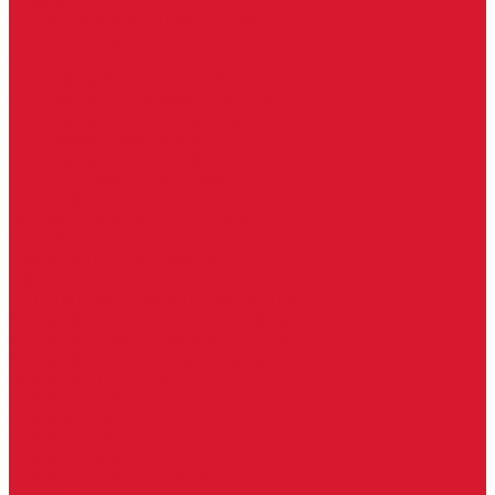
Шарниры
Пороги дверные, упоры дверные
Почтовые ящики
Разное
Доводчики дверные, пружины
Доводчики с ветровым тормозом
Доводчики с задержкой закрывания
Доводчики с фиксацией
Доводчики со скользящей тягой
Морозостойкие доводчики
Пневматические доводчики
Противопожарные доводчики
Пружинные доводчики
Тяги дверных доводчиков
Уличные доводчики
Уплотнители резиновые для дверей
Фурнитура для пластиковых, алюминиевых дверей и окон
Фурнитура для раздвижных дверей
Фурнитура для финских дверей
Шпингалеты, засовы
Ручки дверные
Ручки кнобы
Ручки кнопки
Ручки на планке
Ручки раздельные, комплект