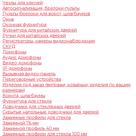
Чехлы для ключей
Автосигнализация, брелоки-пульты
Пульты-брелоки для ворот, шлагбаумов
Окна
Оконная фурнитура
Фурнитура для китайских дверей
Ручки для китайских дверей
Регистраторы, камеры видеонаблюдения
СКУД
Домофоны
Аудио домофоны
Видео домофоны
IP-домофоны
Вызывная видео-панель
Переговорные устройства
Изделия под заказ (витражи, козырьки, изделия по вашим
размерам)
Ворота, шлагбаумы
Фурнитура для стекла
Доводчики для стеклянных дверей
Скрытые напольные доводчики для дверей
Зажимные профили для стекла
Зажимной 76 мм
Зажимной профиль 40 мм
Зажимные профили для стекла 100 мм