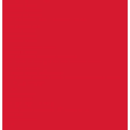
Гаражные замки
Задвижки дверные
Депозитные замки
Замок велосипедный, тросовый, цепной
Защелки дверные
Кодовые замки
Мастер системы
Навесные замки
Противопожарные замки
Сейфовые замки
Электро-магнитные замки, защелки
Комплекты ключей для перекодировки замков
Ответные планки
Почтовые замки, мебельные
Электромеханические замки, защелки, ответные планки
Фурнитура дверная
Ригели
Броненакладки
Глазки, оптика
Дверные цифры, номера
Декоративные накладки, WC-комплекты
Ключницы
Петли, шарниры
Петли