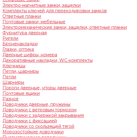
Электро-магнитные замки, защелки
Комплекты ключей для перекодировки замков
Ответные планки
Почтовые замки, мебельные
Электромеханические замки, защелки, ответные планки
Фурнитура дверная
Ригели
Броненакладки
Глазки, оптика
Дверные цифры, номера
Декоративные накладки, WC-комплекты
Ключницы
Петли, шарниры
Петли
Шарниры
Пороги дверные, упоры дверные
Почтовые ящики
Разное
Доводчики дверные, пружины
Доводчики с ветровым тормозом
Доводчики с задержкой закрывания
Доводчики с фиксацией
Доводчики со скользящей тягой
Морозостойкие доводчики