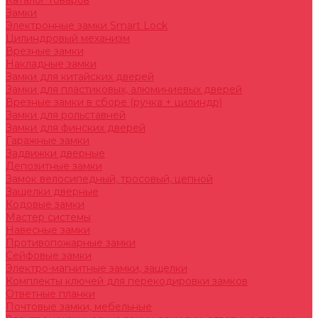
Каталог товаров
Замки
Электронные замки Smart Lock
Цилиндровый механизм
Врезные замки
Накладные замки
Замки для китайских дверей
Замки для пластиковых, алюминиевых дверей
Врезные замки в сборе (ручка + цилиндр)
Замки для рольставней
Замки для финских дверей
Гаражные замки
Задвижки дверные
Депозитные замки
Замок велосипедный, тросовый, цепной
Защелки дверные
Кодовые замки
Мастер системы
Навесные замки
Противопожарные замки
Сейфовые замки
Электро-магнитные замки, защелки
Комплекты ключей для перекодировки замков
Ответные планки
Почтовые замки, мебельные