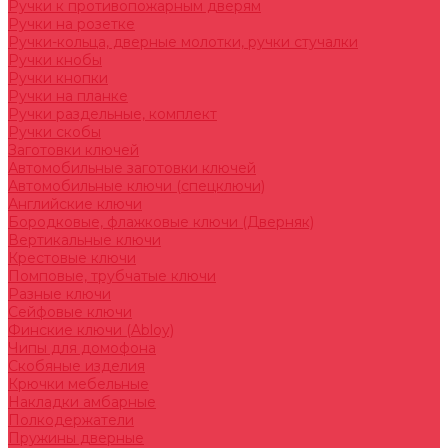
Ручки к противопожарным дверям
Ручки на розетке
Ручки-кольца, дверные молотки, ручки стучалки
Ручки кнобы
Ручки кнопки
Ручки на планке
Ручки раздельные, комплект
Ручки скобы
Заготовки ключей
Автомобильные заготовки ключей
Автомобильные ключи (спецключи)
Английские ключи
Бородковые, флажковые ключи (Дверняк)
Вертикальные ключи
Крестовые ключи
Помповые, трубчатые ключи
Разные ключи
Сейфовые ключи
Финские ключи (Abloy)
Чипы для домофона
Скобяные изделия
Крючки мебельные
Накладки амбарные
Полкодержатели
Пружины дверные