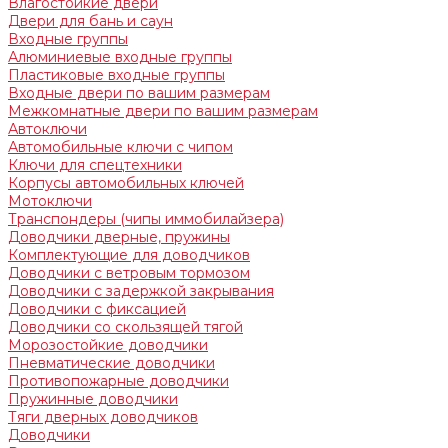
Влагостойкие двери
Двери для бань и саун
Входные группы
Алюминиевые входные группы
Пластиковые входные группы
Входные двери по вашим размерам
Межкомнатные двери по вашим размерам
Автоключи
Автомобильные ключи с чипом
Ключи для спецтехники
Корпусы автомобильных ключей
Мотоключи
Транспондеры (чипы иммобилайзера)
Доводчики дверные, пружины
Комплектующие для доводчиков
Доводчики с ветровым тормозом
Доводчики с задержкой закрывания
Доводчики с фиксацией
Доводчики со скользящей тягой
Морозостойкие доводчики
Пневматические доводчики
Противопожарные доводчики
Пружинные доводчики
Тяги дверных доводчиков
Доводчики