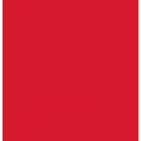
Часовые батарейки
Элементы питания
Аксессуары
Автомобильные брелоки
Бирки для ключей
Брелоки для ключей (Брелки)
Карабины для ключей
Кольца для ключей
Полукольца для ключей
Цепочки для ключей
Чехлы для ключей
Автосигнализация, брелоки-пульты
Пульты-брелоки для ворот, шлагбаумов
Окна
Оконная фурнитура
Фурнитура для китайских дверей
Ручки для китайских дверей
Регистраторы, камеры видеонаблюдения
СКУД
Домофоны
Аудио домофоны
Видео домофоны
IP-домофоны
Вызывная видео-панель
Переговорные устройства