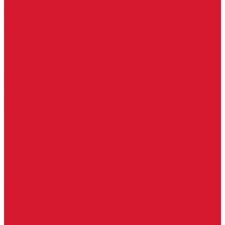
Услуги дизайнера
Консультация
Домофоны, СКУД
Консультация по домофонам и СКУД
Установка домофонов, СКУД
Гарантия
Производители
Компания
Статьи
Политика конфиденциальности
Сертификаты
Отзывы
Контакты
...
Каталог товаров
Замки
Электронные замки Smart Lock
Цилиндровый механизм
Врезные замки
Накладные замки
Замки для китайских дверей
Замки для пластиковых, алюминиевых дверей
Врезные замки в сборе (ручка + цилиндр)
Замки для рольставней
Замки для финских дверей