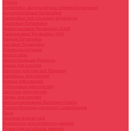
Уголки
Батарейки, аккумуляторы, элементы питания
Аккумуляторные батарейки
Батарейки для слуховых аппаратов
Дисковые батарейки
Мизинчиковые батарейки (AAA)
Пальчиковые батарейки (AA)
Разные батарейки
Часовые батарейки
Элементы питания
Аксессуары
Автомобильные брелоки
Бирки для ключей
Брелоки для ключей (Брелки)
Карабины для ключей
Кольца для ключей
Полукольца для ключей
Цепочки для ключей
Чехлы для ключей
Автосигнализация, брелоки-пульты
Пульты-брелоки для ворот, шлагбаумов
Окна
Оконная фурнитура
Фурнитура для китайских дверей
Ручки для китайских дверей