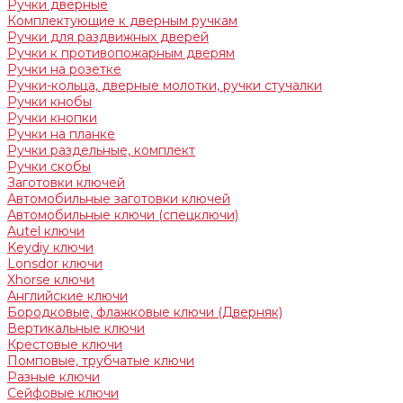
Ручки дверные
Комплектующие к дверным ручкам
Ручки для раздвижных дверей
Ручки к противопожарным дверям
Ручки на розетке
Ручки-кольца, дверные молотки, ручки стучалки
Ручки кнобы
Ручки кнопки
Ручки на планке
Ручки раздельные, комплект
Ручки скобы
Заготовки ключей
Автомобильные заготовки ключей
Автомобильные ключи (спецключи)
Autel ключи
Keydiy ключи
Lonsdor ключи
Xhorse ключи
Английские ключи
Бородковые, флажковые ключи (Дверняк)
Вертикальные ключи
Крестовые ключи
Помповые, трубчатые ключи
Разные ключи
Сейфовые ключи