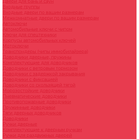
Двери для бань и саун
Входные группы
Входные двери по вашим размерам
Межкомнатные двери по вашим размерам
Автоключи
Автомобильные ключи с чипом
Ключи для спецтехники
Корпусы автомобильных ключей
Мотоключи
Транспондеры (чипы иммобилайзера)
Доводчики дверные, пружины
Комплектующие для доводчиков
Доводчики с ветровым тормозом
Доводчики с задержкой закрывания
Доводчики с фиксацией
Доводчики со скользящей тягой
Морозостойкие доводчики
Пневматические доводчики
Противопожарные доводчики
Пружинные доводчики
Тяги дверных доводчиков
Доводчики
Ручки дверные
Комплектующие к дверным ручкам
Ручки для раздвижных дверей