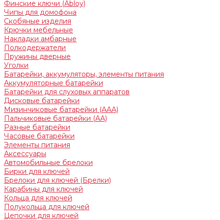
Финские ключи (Abloy)
Чипы для домофона
Скобяные изделия
Крючки мебельные
Накладки амбарные
Полкодержатели
Пружины дверные
Уголки
Батарейки, аккумуляторы, элементы питания
Аккумуляторные батарейки
Батарейки для слуховых аппаратов
Дисковые батарейки
Мизинчиковые батарейки (AAA)
Пальчиковые батарейки (AA)
Разные батарейки
Часовые батарейки
Элементы питания
Аксессуары
Автомобильные брелоки
Бирки для ключей
Брелоки для ключей (Брелки)
Карабины для ключей
Кольца для ключей
Полукольца для ключей
Цепочки для ключей