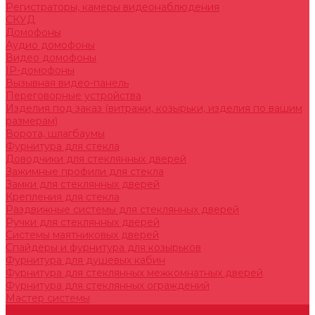
Регистраторы, камеры видеонаблюдения
СКУД
Домофоны
Аудио домофоны
Видео домофоны
IP-домофоны
Вызывная видео-панель
Переговорные устройства
Изделия под заказ (витражи, козырьки, изделия по вашим
размерам)
Ворота, шлагбаумы
Фурнитура для стекла
Доводчики для стеклянных дверей
Зажимные профили для стекла
Замки для стеклянных дверей
Крепления для стекла
Раздвижные системы для стеклянных дверей
Ручки для стеклянных дверей
Системы маятниковых дверей
Спайдеры и фурнитура для козырьков
Фурнитура для душевых кабин
Фурнитура для стеклянных межкомнатных дверей
Фурнитура для стеклянных ограждений
Мастер системы
Услуги