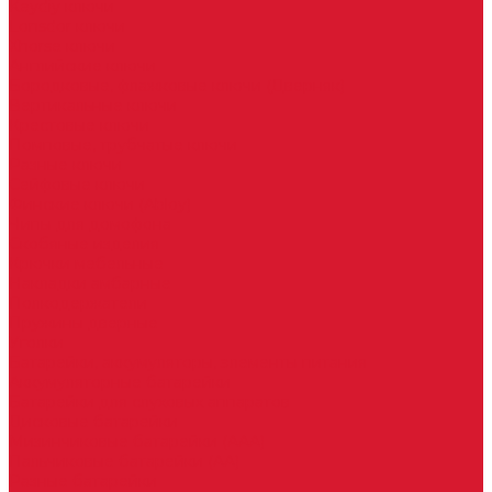
Keydiy ключи
Lonsdor ключи
Xhorse ключи
Английские ключи
Бородковые, флажковые ключи (Дверняк)
Вертикальные ключи
Крестовые ключи
Помповые, трубчатые ключи
Разные ключи
Сейфовые ключи
Финские ключи (Abloy)
Чипы для домофона
Скобяные изделия
Крючки мебельные
Накладки амбарные
Полкодержатели
Пружины дверные
Уголки
Батарейки, аккумуляторы, элементы питания
Аккумуляторные батарейки
Батарейки для слуховых аппаратов
Дисковые батарейки
Мизинчиковые батарейки (AAA)
Пальчиковые батарейки (AA)
Разные батарейки