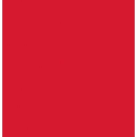
Доводчики с ветровым тормозом
Доводчики с задержкой закрывания
Доводчики с фиксацией
Доводчики со скользящей тягой
Морозостойкие доводчики
Пневматические доводчики
Противопожарные доводчики
Пружинные доводчики
Тяги дверных доводчиков
Доводчики
Ручки дверные
Комплектующие к дверным ручкам
Ручки для раздвижных дверей
Ручки к противопожарным дверям
Ручки на розетке
Ручки-кольца, дверные молотки, ручки стучалки
Ручки кнобы
Ручки кнопки
Ручки на планке
Ручки раздельные, комплект
Ручки скобы
Заготовки ключей
Автомобильные заготовки ключей
Автомобильные ключи (спецключи)
Autel ключи