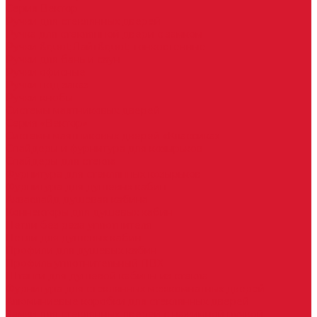
Серия Вектор
Ручки для стеклянных дверей
Ручка для стеклянной двери с замком
Ручки &quot;Лайт&quot; тонкостенные
Ручки для бань и саун
Ручки офисные
Ручки под заказ
Ручки-кнобы
Системы маятниковых дверей
Серия «Вектор»
Системы маятниковых дверей «Классика»
Спайдеры и фурнитура для козырьков
Спайдеры для стекла
Фурнитура для стеклянных козырьков
Фурнитура для душевых кабин
Акваслайд душевая кабина
Коннекторы для душевых кабин
Петли без реза уплотнителя
Петли для душевых кабин
Профили для душевых кабин
Профиль уплотнительный ПВХ
Штанги для душевой кабины из стекла
Фурнитура для стеклянных межкомнатных дверей
Алюминиевые коробки для стеклянных дверей
Замки для стеклянных дверей с нажимной ручкой