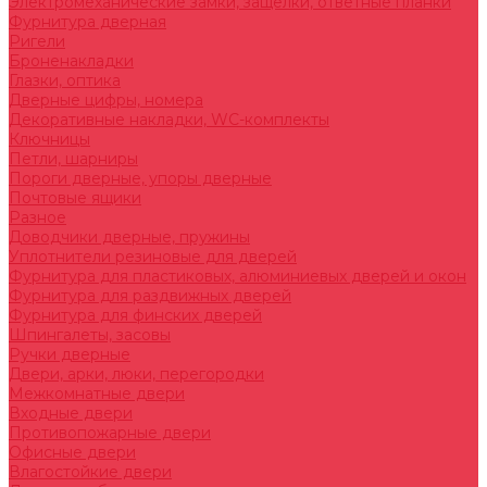
Электромеханические замки, защелки, ответные планки
Фурнитура дверная
Ригели
Броненакладки
Глазки, оптика
Дверные цифры, номера
Декоративные накладки, WC-комплекты
Ключницы
Петли, шарниры
Пороги дверные, упоры дверные
Почтовые ящики
Разное
Доводчики дверные, пружины
Уплотнители резиновые для дверей
Фурнитура для пластиковых, алюминиевых дверей и окон
Фурнитура для раздвижных дверей
Фурнитура для финских дверей
Шпингалеты, засовы
Ручки дверные
Двери, арки, люки, перегородки
Межкомнатные двери
Входные двери
Противопожарные двери
Офисные двери
Влагостойкие двери