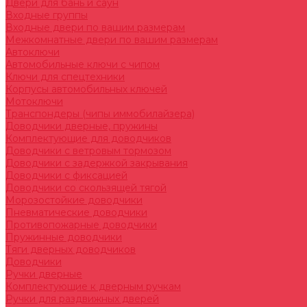
Двери для бань и саун
Входные группы
Входные двери по вашим размерам
Межкомнатные двери по вашим размерам
Автоключи
Автомобильные ключи с чипом
Ключи для спецтехники
Корпусы автомобильных ключей
Мотоключи
Транспондеры (чипы иммобилайзера)
Доводчики дверные, пружины
Комплектующие для доводчиков
Доводчики с ветровым тормозом
Доводчики с задержкой закрывания
Доводчики с фиксацией
Доводчики со скользящей тягой
Морозостойкие доводчики
Пневматические доводчики
Противопожарные доводчики
Пружинные доводчики
Тяги дверных доводчиков
Доводчики
Ручки дверные
Комплектующие к дверным ручкам
Ручки для раздвижных дверей