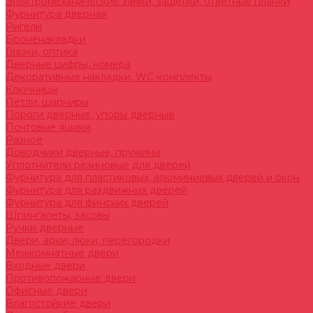
Электромеханические замки, защелки, ответные планки
Фурнитура дверная
Ригели
Броненакладки
Глазки, оптика
Дверные цифры, номера
Декоративные накладки, WC-комплекты
Ключницы
Петли, шарниры
Пороги дверные, упоры дверные
Почтовые ящики
Разное
Доводчики дверные, пружины
Уплотнители резиновые для дверей
Фурнитура для пластиковых, алюминиевых дверей и окон
Фурнитура для раздвижных дверей
Фурнитура для финских дверей
Шпингалеты, засовы
Ручки дверные
Двери, арки, люки, перегородки
Межкомнатные двери
Входные двери
Противопожарные двери
Офисные двери
Влагостойкие двери