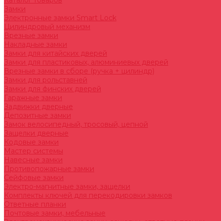
Каталог товаров
Замки
Электронные замки Smart Lock
Цилиндровый механизм
Врезные замки
Накладные замки
Замки для китайских дверей
Замки для пластиковых, алюминиевых дверей
Врезные замки в сборе (ручка + цилиндр)
Замки для рольставней
Замки для финских дверей
Гаражные замки
Задвижки дверные
Депозитные замки
Замок велосипедный, тросовый, цепной
Защелки дверные
Кодовые замки
Мастер системы
Навесные замки
Противопожарные замки
Сейфовые замки
Электро-магнитные замки, защелки
Комплекты ключей для перекодировки замков
Ответные планки
Почтовые замки, мебельные