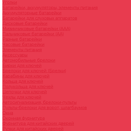
Уголки
Батарейки, аккумуляторы, элементы питания
Аккумуляторные батарейки
Батарейки для слуховых аппаратов
Дисковые батарейки
Мизинчиковые батарейки (AAA)
Пальчиковые батарейки (AA)
Разные батарейки
Часовые батарейки
Элементы питания
Аксессуары
Автомобильные брелоки
Бирки для ключей
Брелоки для ключей (Брелки)
Карабины для ключей
Кольца для ключей
Полукольца для ключей
Цепочки для ключей
Чехлы для ключей
Автосигнализация, брелоки-пульты
Пульты-брелоки для ворот, шлагбаумов
Окна
Оконная фурнитура
Фурнитура для китайских дверей
Ручки для китайских дверей