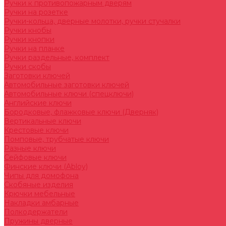
Ручки к противопожарным дверям
Ручки на розетке
Ручки-кольца, дверные молотки, ручки стучалки
Ручки кнобы
Ручки кнопки
Ручки на планке
Ручки раздельные, комплект
Ручки скобы
Заготовки ключей
Автомобильные заготовки ключей
Автомобильные ключи (спецключи)
Английские ключи
Бородковые, флажковые ключи (Дверняк)
Вертикальные ключи
Крестовые ключи
Помповые, трубчатые ключи
Разные ключи
Сейфовые ключи
Финские ключи (Abloy)
Чипы для домофона
Скобяные изделия
Крючки мебельные
Накладки амбарные
Полкодержатели
Пружины дверные