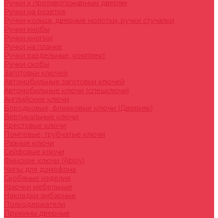
Ручки к противопожарным дверям
Ручки на розетке
Ручки-кольца, дверные молотки, ручки стучалки
Ручки кнобы
Ручки кнопки
Ручки на планке
Ручки раздельные, комплект
Ручки скобы
Заготовки ключей
Автомобильные заготовки ключей
Автомобильные ключи (спецключи)
Английские ключи
Бородковые, флажковые ключи (Дверняк)
Вертикальные ключи
Крестовые ключи
Помповые, трубчатые ключи
Разные ключи
Сейфовые ключи
Финские ключи (Abloy)
Чипы для домофона
Скобяные изделия
Крючки мебельные
Накладки амбарные
Полкодержатели
Пружины дверные