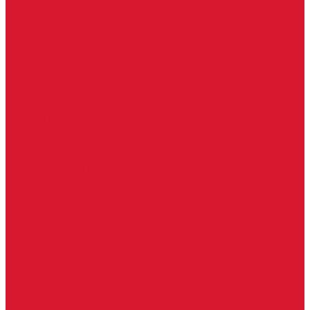
Изделия под заказ (витражи, козырьки, изделия по вашим
размерам)
Ворота, шлагбаумы
Фурнитура для стекла
Доводчики для стеклянных дверей
Скрытые напольные доводчики для дверей
Зажимные профили для стекла
Зажимной 76 мм
Зажимной профиль 40 мм
Зажимные профили для стекла 100 мм
Опорный профиль для стекла
Замки для стеклянных дверей
Замки механические для стекла
Ответные части под замок
Крепления для стекла
«Точки Россия»
Крепления для стекла «Классика»
Серия «Соединители»
Раздвижные системы для стеклянных дверей
Аура система для раздвижных дверей
Серия &quot;Гармоника&quot; система для раздвижных
дверей
Серия &quot;Дельта&quot;
Серия &quot;Дельта+&quot;
Серия «Вектор мини»