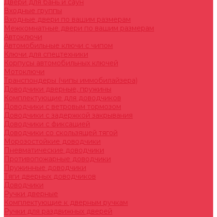
Двери для бань и саун
Входные группы
Входные двери по вашим размерам
Межкомнатные двери по вашим размерам
Автоключи
Автомобильные ключи с чипом
Ключи для спецтехники
Корпусы автомобильных ключей
Мотоключи
Транспондеры (чипы иммобилайзера)
Доводчики дверные, пружины
Комплектующие для доводчиков
Доводчики с ветровым тормозом
Доводчики с задержкой закрывания
Доводчики с фиксацией
Доводчики со скользящей тягой
Морозостойкие доводчики
Пневматические доводчики
Противопожарные доводчики
Пружинные доводчики
Тяги дверных доводчиков
Доводчики
Ручки дверные
Комплектующие к дверным ручкам
Ручки для раздвижных дверей