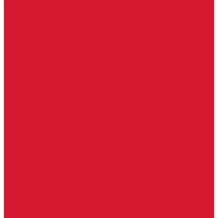
Часовые батарейки
Элементы питания
Аксессуары
Автомобильные брелоки
Бирки для ключей
Брелоки для ключей (Брелки)
Карабины для ключей
Кольца для ключей
Полукольца для ключей
Цепочки для ключей
Чехлы для ключей
Автосигнализация, брелоки-пульты
Пульты-брелоки для ворот, шлагбаумов
Окна
Оконная фурнитура
Фурнитура для китайских дверей
Ручки для китайских дверей
Регистраторы, камеры видеонаблюдения
СКУД
Домофоны
Аудио домофоны
Видео домофоны
IP-домофоны
Вызывная видео-панель
Переговорные устройства