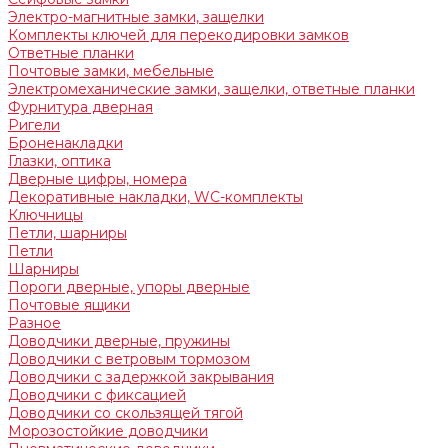
Электро-магнитные замки, защелки
Комплекты ключей для перекодировки замков
Ответные планки
Почтовые замки, мебельные
Электромеханические замки, защелки, ответные планки
Фурнитура дверная
Ригели
Броненакладки
Глазки, оптика
Дверные цифры, номера
Декоративные накладки, WC-комплекты
Ключницы
Петли, шарниры
Петли
Шарниры
Пороги дверные, упоры дверные
Почтовые ящики
Разное
Доводчики дверные, пружины
Доводчики с ветровым тормозом
Доводчики с задержкой закрывания
Доводчики с фиксацией
Доводчики со скользящей тягой
Морозостойкие доводчики