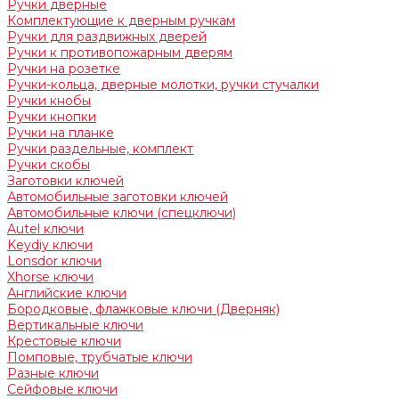
Ручки дверные
Комплектующие к дверным ручкам
Ручки для раздвижных дверей
Ручки к противопожарным дверям
Ручки на розетке
Ручки-кольца, дверные молотки, ручки стучалки
Ручки кнобы
Ручки кнопки
Ручки на планке
Ручки раздельные, комплект
Ручки скобы
Заготовки ключей
Автомобильные заготовки ключей
Автомобильные ключи (спецключи)
Autel ключи
Keydiy ключи
Lonsdor ключи
Xhorse ключи
Английские ключи
Бородковые, флажковые ключи (Дверняк)
Вертикальные ключи
Крестовые ключи
Помповые, трубчатые ключи
Разные ключи
Сейфовые ключи