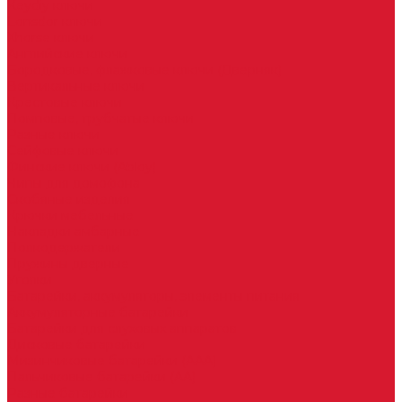
Keydiy ключи
Lonsdor ключи
Xhorse ключи
Английские ключи
Бородковые, флажковые ключи (Дверняк)
Вертикальные ключи
Крестовые ключи
Помповые, трубчатые ключи
Разные ключи
Сейфовые ключи
Финские ключи (Abloy)
Чипы для домофона
Скобяные изделия
Крючки мебельные
Накладки амбарные
Полкодержатели
Пружины дверные
Уголки
Батарейки, аккумуляторы, элементы питания
Аккумуляторные батарейки
Батарейки для слуховых аппаратов
Дисковые батарейки
Мизинчиковые батарейки (AAA)
Пальчиковые батарейки (AA)
Разные батарейки