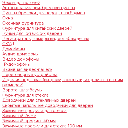
Чехлы для ключей
Автосигнализация, брелоки-пульты
Пульты-брелоки для ворот, шлагбаумов
Окна
Оконная фурнитура
Фурнитура для китайских дверей
Ручки для китайских дверей
Регистраторы, камеры видеонаблюдения
СКУД
Домофоны
Аудио домофоны
Видео домофоны
IP-домофоны
Вызывная видео-панель
Переговорные устройства
Изделия под заказ (витражи, козырьки, изделия по вашим
размерам)
Ворота, шлагбаумы
Фурнитура для стекла
Доводчики для стеклянных дверей
Скрытые напольные доводчики для дверей
Зажимные профили для стекла
Зажимной 76 мм
Зажимной профиль 40 мм
Зажимные профили для стекла 100 мм