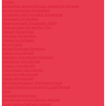
Уголки
Батарейки, аккумуляторы, элементы питания
Аккумуляторные батарейки
Батарейки для слуховых аппаратов
Дисковые батарейки
Мизинчиковые батарейки (AAA)
Пальчиковые батарейки (AA)
Разные батарейки
Часовые батарейки
Элементы питания
Аксессуары
Автомобильные брелоки
Бирки для ключей
Брелоки для ключей (Брелки)
Карабины для ключей
Кольца для ключей
Полукольца для ключей
Цепочки для ключей
Чехлы для ключей
Автосигнализация, брелоки-пульты
Пульты-брелоки для ворот, шлагбаумов
Окна
Оконная фурнитура
Фурнитура для китайских дверей
Ручки для китайских дверей