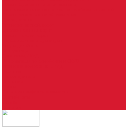
Ремонт брелоков (кнопки, дисплеи)
Программирование и нарезка автомобильных ключей
Ремонт замков и ключей зажигания
Двери, ворота
Установка дверей, ворот
Доставка дверей, ворот
Ремонт дверей, ворот
Подбор замков и фурнитуры
Услуги дизайнера
Консультация
Домофоны, СКУД
Консультация по домофонам и СКУД
Установка домофонов, СКУД
Гарантия
Производители
Компания
Статьи
Политика конфиденциальности
Сертификаты
Отзывы
Контакты