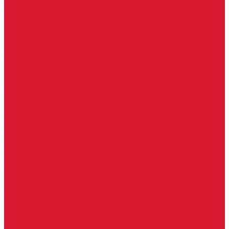
Ручки скобы
Двери, арки, люки, перегородки
Межкомнатные двери
Входные двери
Противопожарные двери
Противопожарные алюминиевые двери
Противопожарные деревянные двери
Противопожарные металлические двери (ДМП)
Противопожарные пластиковые двери
Офисные двери
Влагостойкие двери
Двери для бань и саун
Входные группы
Алюминиевые входные группы
Пластиковые входные группы
Входные двери по вашим размерам
Межкомнатные двери по вашим размерам
Автоключи
Автомобильные ключи с чипом
Ключи для спецтехники
Корпусы автомобильных ключей
Мотоключи
Транспондеры (чипы иммобилайзера)
Доводчики дверные, пружины
Комплектующие для доводчиков