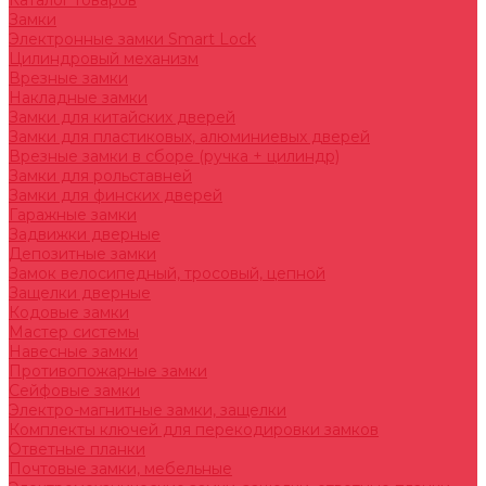
Каталог товаров
Замки
Электронные замки Smart Lock
Цилиндровый механизм
Врезные замки
Накладные замки
Замки для китайских дверей
Замки для пластиковых, алюминиевых дверей
Врезные замки в сборе (ручка + цилиндр)
Замки для рольставней
Замки для финских дверей
Гаражные замки
Задвижки дверные
Депозитные замки
Замок велосипедный, тросовый, цепной
Защелки дверные
Кодовые замки
Мастер системы
Навесные замки
Противопожарные замки
Сейфовые замки
Электро-магнитные замки, защелки
Комплекты ключей для перекодировки замков
Ответные планки
Почтовые замки, мебельные