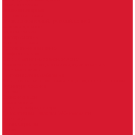
Гаражные замки
Задвижки дверные
Депозитные замки
Замок велосипедный, тросовый, цепной
Защелки дверные
Кодовые замки
Мастер системы
Навесные замки
Противопожарные замки
Сейфовые замки
Электро-магнитные замки, защелки
Комплекты ключей для перекодировки замков
Ответные планки
Почтовые замки, мебельные
Электромеханические замки, защелки, ответные планки
Фурнитура дверная
Ригели
Броненакладки
Глазки, оптика
Дверные цифры, номера
Декоративные накладки, WC-комплекты
Ключницы
Петли, шарниры
Петли