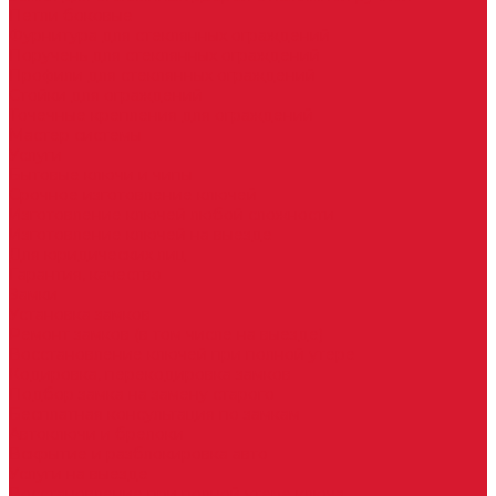
Петли боковые
Фурнитура для стеклянных ограждений
Поручень для стеклянных ограждений
Профили для стеклянных ограждений
Стойки для ограждений
Точечные крепления для ограждений
Мастер системы
Услуги
Бытовые ключи и чипы
Срочное изготовление ключей
Изготовление ключей любой сложности
Изготовление ключей на выезде
Для юридических лиц
Гарантия, качество
Замки
Установка замков
Ремонт замков (в том числе на выезде)
Восстановление ключей при полной утере
Кодировка, перекодировка замков
Подбор замка на замену старого
Бесплатная консультация по замкам
Автоключи и брелоки
Вскрытие и разблокировка авто
Услуги на выезде
Восстановление при полной утере ключа