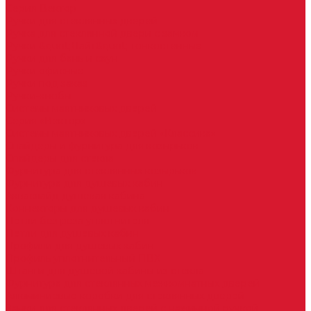
Серия Вектор
Ручки для стеклянных дверей
Ручка для стеклянной двери с замком
Ручки &quot;Лайт&quot; тонкостенные
Ручки для бань и саун
Ручки офисные
Ручки под заказ
Ручки-кнобы
Системы маятниковых дверей
Серия «Вектор»
Системы маятниковых дверей «Классика»
Спайдеры и фурнитура для козырьков
Спайдеры для стекла
Фурнитура для стеклянных козырьков
Фурнитура для душевых кабин
Акваслайд душевая кабина
Коннекторы для душевых кабин
Петли без реза уплотнителя
Петли для душевых кабин
Профили для душевых кабин
Профиль уплотнительный ПВХ
Штанги для душевой кабины из стекла
Фурнитура для стеклянных межкомнатных дверей
Алюминиевые коробки для стеклянных дверей
Замки для стеклянных дверей с нажимной ручкой