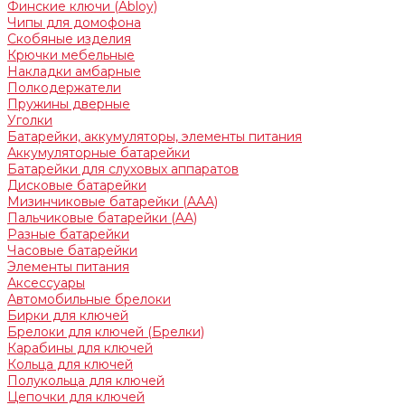
Финские ключи (Abloy)
Чипы для домофона
Скобяные изделия
Крючки мебельные
Накладки амбарные
Полкодержатели
Пружины дверные
Уголки
Батарейки, аккумуляторы, элементы питания
Аккумуляторные батарейки
Батарейки для слуховых аппаратов
Дисковые батарейки
Мизинчиковые батарейки (AAA)
Пальчиковые батарейки (AA)
Разные батарейки
Часовые батарейки
Элементы питания
Аксессуары
Автомобильные брелоки
Бирки для ключей
Брелоки для ключей (Брелки)
Карабины для ключей
Кольца для ключей
Полукольца для ключей
Цепочки для ключей