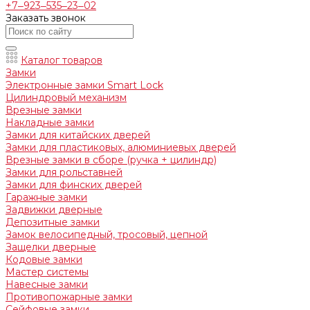
+7‒923‒535‒23‒02
Заказать звонок
Каталог товаров
Замки
Электронные замки Smart Lock
Цилиндровый механизм
Врезные замки
Накладные замки
Замки для китайских дверей
Замки для пластиковых, алюминиевых дверей
Врезные замки в сборе (ручка + цилиндр)
Замки для рольставней
Замки для финских дверей
Гаражные замки
Задвижки дверные
Депозитные замки
Замок велосипедный, тросовый, цепной
Защелки дверные
Кодовые замки
Мастер системы
Навесные замки
Противопожарные замки
Сейфовые замки