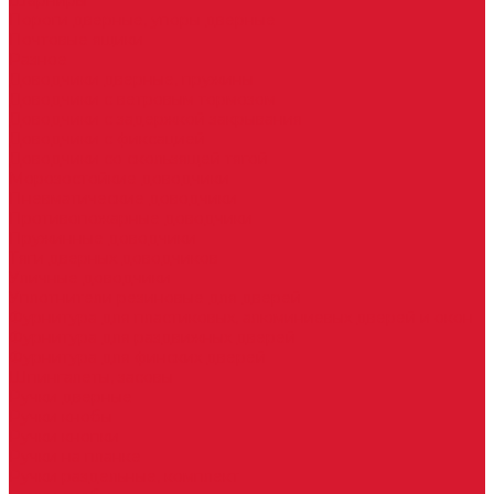
Шарниры
Пороги дверные, упоры дверные
Почтовые ящики
Разное
Доводчики дверные, пружины
Доводчики с ветровым тормозом
Доводчики с задержкой закрывания
Доводчики с фиксацией
Доводчики со скользящей тягой
Морозостойкие доводчики
Пневматические доводчики
Противопожарные доводчики
Пружинные доводчики
Тяги дверных доводчиков
Уличные доводчики
Уплотнители резиновые для дверей
Фурнитура для пластиковых, алюминиевых дверей и окон
Фурнитура для раздвижных дверей
Фурнитура для финских дверей
Шпингалеты, засовы
Ручки дверные
Ручки кнобы
Ручки кнопки
Ручки на планке
Ручки раздельные, комплект