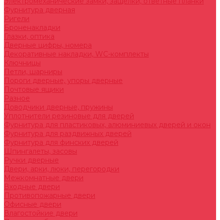
Электромеханические замки, защелки, ответные планки
Фурнитура дверная
Ригели
Броненакладки
Глазки, оптика
Дверные цифры, номера
Декоративные накладки, WC-комплекты
Ключницы
Петли, шарниры
Пороги дверные, упоры дверные
Почтовые ящики
Разное
Доводчики дверные, пружины
Уплотнители резиновые для дверей
Фурнитура для пластиковых, алюминиевых дверей и окон
Фурнитура для раздвижных дверей
Фурнитура для финских дверей
Шпингалеты, засовы
Ручки дверные
Двери, арки, люки, перегородки
Межкомнатные двери
Входные двери
Противопожарные двери
Офисные двери
Влагостойкие двери