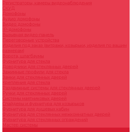
Регистраторы, камеры видеонаблюдения
СКУД
Домофоны
Аудио домофоны
Видео домофоны
IP-домофоны
Вызывная видео-панель
Переговорные устройства
Изделия под заказ (витражи, козырьки, изделия по вашим
размерам)
Ворота, шлагбаумы
Фурнитура для стекла
Доводчики для стеклянных дверей
Зажимные профили для стекла
Замки для стеклянных дверей
Крепления для стекла
Раздвижные системы для стеклянных дверей
Ручки для стеклянных дверей
Системы маятниковых дверей
Спайдеры и фурнитура для козырьков
Фурнитура для душевых кабин
Фурнитура для стеклянных межкомнатных дверей
Фурнитура для стеклянных ограждений
Мастер системы
Услуги