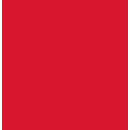
Доводчики с ветровым тормозом
Доводчики с задержкой закрывания
Доводчики с фиксацией
Доводчики со скользящей тягой
Морозостойкие доводчики
Пневматические доводчики
Противопожарные доводчики
Пружинные доводчики
Тяги дверных доводчиков
Доводчики
Ручки дверные
Комплектующие к дверным ручкам
Ручки для раздвижных дверей
Ручки к противопожарным дверям
Ручки на розетке
Ручки-кольца, дверные молотки, ручки стучалки
Ручки кнобы
Ручки кнопки
Ручки на планке
Ручки раздельные, комплект
Ручки скобы
Заготовки ключей
Автомобильные заготовки ключей
Автомобильные ключи (спецключи)
Autel ключи