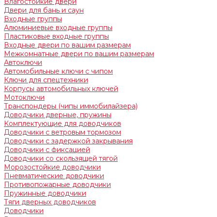
Влагостойкие двери
Двери для бань и саун
Входные группы
Алюминиевые входные группы
Пластиковые входные группы
Входные двери по вашим размерам
Межкомнатные двери по вашим размерам
Автоключи
Автомобильные ключи с чипом
Ключи для спецтехники
Корпусы автомобильных ключей
Мотоключи
Транспондеры (чипы иммобилайзера)
Доводчики дверные, пружины
Комплектующие для доводчиков
Доводчики с ветровым тормозом
Доводчики с задержкой закрывания
Доводчики с фиксацией
Доводчики со скользящей тягой
Морозостойкие доводчики
Пневматические доводчики
Противопожарные доводчики
Пружинные доводчики
Тяги дверных доводчиков
Доводчики