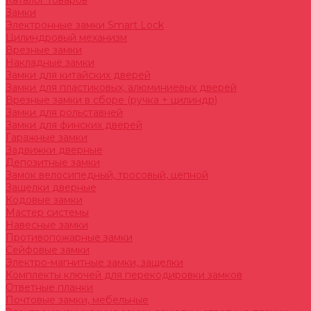
Каталог товаров
Замки
Электронные замки Smart Lock
Цилиндровый механизм
Врезные замки
Накладные замки
Замки для китайских дверей
Замки для пластиковых, алюминиевых дверей
Врезные замки в сборе (ручка + цилиндр)
Замки для рольставней
Замки для финских дверей
Гаражные замки
Задвижки дверные
Депозитные замки
Замок велосипедный, тросовый, цепной
Защелки дверные
Кодовые замки
Мастер системы
Навесные замки
Противопожарные замки
Сейфовые замки
Электро-магнитные замки, защелки
Комплекты ключей для перекодировки замков
Ответные планки
Почтовые замки, мебельные