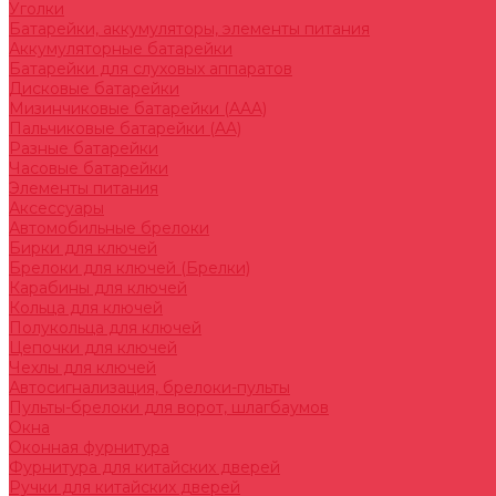
Уголки
Батарейки, аккумуляторы, элементы питания
Аккумуляторные батарейки
Батарейки для слуховых аппаратов
Дисковые батарейки
Мизинчиковые батарейки (AAA)
Пальчиковые батарейки (AA)
Разные батарейки
Часовые батарейки
Элементы питания
Аксессуары
Автомобильные брелоки
Бирки для ключей
Брелоки для ключей (Брелки)
Карабины для ключей
Кольца для ключей
Полукольца для ключей
Цепочки для ключей
Чехлы для ключей
Автосигнализация, брелоки-пульты
Пульты-брелоки для ворот, шлагбаумов
Окна
Оконная фурнитура
Фурнитура для китайских дверей
Ручки для китайских дверей