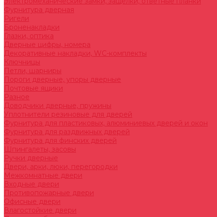
Электромеханические замки, защелки, ответные планки
Фурнитура дверная
Ригели
Броненакладки
Глазки, оптика
Дверные цифры, номера
Декоративные накладки, WC-комплекты
Ключницы
Петли, шарниры
Пороги дверные, упоры дверные
Почтовые ящики
Разное
Доводчики дверные, пружины
Уплотнители резиновые для дверей
Фурнитура для пластиковых, алюминиевых дверей и окон
Фурнитура для раздвижных дверей
Фурнитура для финских дверей
Шпингалеты, засовы
Ручки дверные
Двери, арки, люки, перегородки
Межкомнатные двери
Входные двери
Противопожарные двери
Офисные двери
Влагостойкие двери