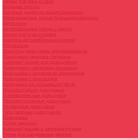
Двери для бань и саун
Входные группы
Входные двери по вашим размерам
Межкомнатные двери по вашим размерам
Автоключи
Автомобильные ключи с чипом
Ключи для спецтехники
Корпусы автомобильных ключей
Мотоключи
Транспондеры (чипы иммобилайзера)
Доводчики дверные, пружины
Комплектующие для доводчиков
Доводчики с ветровым тормозом
Доводчики с задержкой закрывания
Доводчики с фиксацией
Доводчики со скользящей тягой
Морозостойкие доводчики
Пневматические доводчики
Противопожарные доводчики
Пружинные доводчики
Тяги дверных доводчиков
Доводчики
Ручки дверные
Комплектующие к дверным ручкам
Ручки для раздвижных дверей