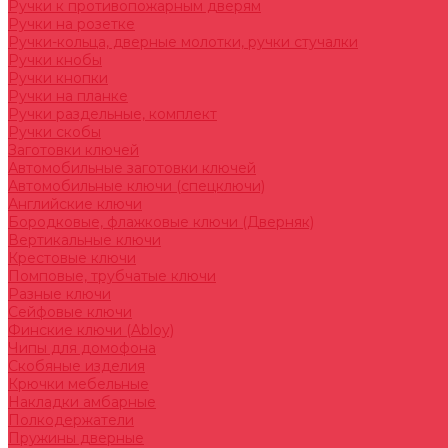
Ручки к противопожарным дверям
Ручки на розетке
Ручки-кольца, дверные молотки, ручки стучалки
Ручки кнобы
Ручки кнопки
Ручки на планке
Ручки раздельные, комплект
Ручки скобы
Заготовки ключей
Автомобильные заготовки ключей
Автомобильные ключи (спецключи)
Английские ключи
Бородковые, флажковые ключи (Дверняк)
Вертикальные ключи
Крестовые ключи
Помповые, трубчатые ключи
Разные ключи
Сейфовые ключи
Финские ключи (Abloy)
Чипы для домофона
Скобяные изделия
Крючки мебельные
Накладки амбарные
Полкодержатели
Пружины дверные