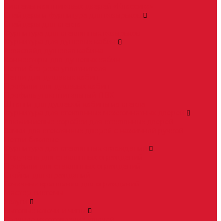
Системы маятниковых дверей «Классика»
Спайдеры и фурнитура для козырьков
Спайдеры для стекла
Фурнитура для стеклянных козырьков
Фурнитура для душевых кабин
Акваслайд душевая кабина
Коннекторы для душевых кабин
Петли без реза уплотнителя
Петли для душевых кабин
Профили для душевых кабин
Профиль уплотнительный ПВХ
Штанги для душевой кабины из стекла
Фурнитура для стеклянных межкомнатных дверей
Алюминиевые коробки для стеклянных дверей
Замки для стеклянных дверей с нажимной ручкой
Петли боковые
Фурнитура для стеклянных ограждений
Поручень для стеклянных ограждений
Профили для стеклянных ограждений
Стойки для ограждений
Точечные крепления для ограждений
Мастер системы
Услуги
Бытовые ключи и чипы
Срочное изготовление ключей