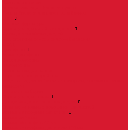
Чехлы для ключей
Автосигнализация, брелоки-пульты
Пульты-брелоки для ворот, шлагбаумов
Окна
Оконная фурнитура
Фурнитура для китайских дверей
Ручки для китайских дверей
Регистраторы, камеры видеонаблюдения
СКУД
Домофоны
Аудио домофоны
Видео домофоны
IP-домофоны
Вызывная видео-панель
Переговорные устройства
Изделия под заказ (витражи, козырьки, изделия по вашим
размерам)
Ворота, шлагбаумы
Фурнитура для стекла
Доводчики для стеклянных дверей
Скрытые напольные доводчики для дверей
Зажимные профили для стекла
Зажимной 76 мм
Зажимной профиль 40 мм
Зажимные профили для стекла 100 мм