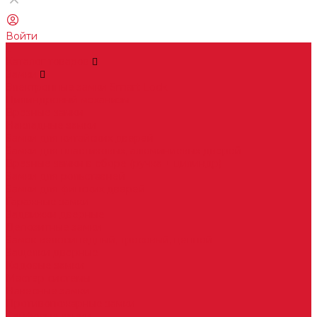
Войти
...
Каталог товаров
Замки
Электронные замки Smart Lock
Цилиндровый механизм
Врезные замки
Накладные замки
Замки для китайских дверей
Замки для пластиковых, алюминиевых дверей
Врезные замки в сборе (ручка + цилиндр)
Замки для рольставней
Замки для финских дверей
Гаражные замки
Задвижки дверные
Депозитные замки
Замок велосипедный, тросовый, цепной
Защелки дверные
Кодовые замки
Мастер системы
Навесные замки
Противопожарные замки
Сейфовые замки