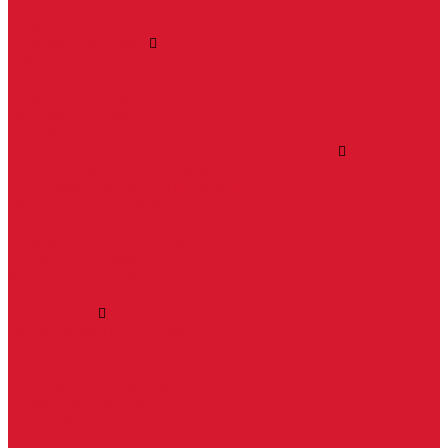
Финские ключи (Abloy)
Чипы для домофона
Скобяные изделия
Крючки мебельные
Накладки амбарные
Полкодержатели
Пружины дверные
Уголки
Батарейки, аккумуляторы, элементы питания
Аккумуляторные батарейки
Батарейки для слуховых аппаратов
Дисковые батарейки
Мизинчиковые батарейки (AAA)
Пальчиковые батарейки (AA)
Разные батарейки
Часовые батарейки
Элементы питания
Аксессуары
Автомобильные брелоки
Бирки для ключей
Брелоки для ключей (Брелки)
Карабины для ключей
Кольца для ключей
Полукольца для ключей
Цепочки для ключей