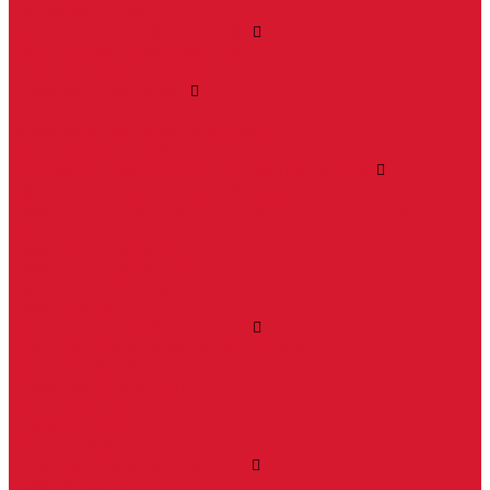
Опорный профиль для стекла
Замки для стеклянных дверей
Замки механические для стекла
Ответные части под замок
Крепления для стекла
«Точки Россия»
Крепления для стекла «Классика»
Серия «Соединители»
Раздвижные системы для стеклянных дверей
Аура система для раздвижных дверей
Серия &quot;Гармоника&quot; система для раздвижных
дверей
Серия &quot;Дельта&quot;
Серия &quot;Дельта+&quot;
Серия «Вектор мини»
Серия Вектор
Ручки для стеклянных дверей
Ручка для стеклянной двери с замком
Ручки &quot;Лайт&quot; тонкостенные
Ручки для бань и саун
Ручки офисные
Ручки под заказ
Ручки-кнобы
Системы маятниковых дверей
Серия «Вектор»