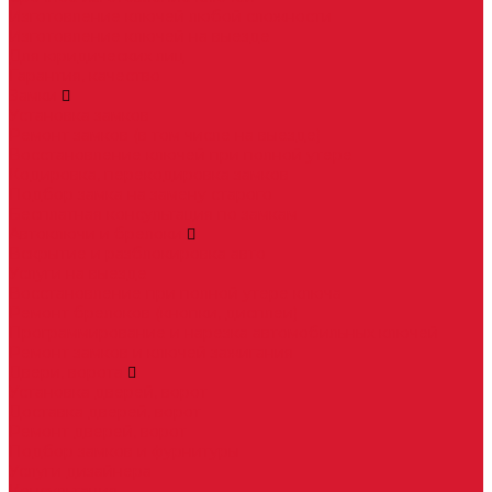
Изготовление ключей любой сложности
Изготовление ключей на выезде
Для юридических лиц
Гарантия, качество
Замки
Установка замков
Ремонт замков (в том числе на выезде)
Восстановление ключей при полной утере
Кодировка, перекодировка замков
Подбор замка на замену старого
Бесплатная консультация по замкам
Автоключи и брелоки
Вскрытие и разблокировка авто
Услуги на выезде
Восстановление при полной утере ключа
Ремонт брелоков (кнопки, дисплеи)
Программирование и нарезка автомобильных ключей
Ремонт замков и ключей зажигания
Двери, ворота
Установка дверей, ворот
Доставка дверей, ворот
Ремонт дверей, ворот
Подбор замков и фурнитуры
Услуги дизайнера
Консультация