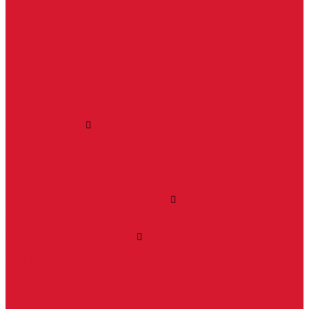
Пневматические доводчики
Противопожарные доводчики
Пружинные доводчики
Тяги дверных доводчиков
Уличные доводчики
Уплотнители резиновые для дверей
Фурнитура для пластиковых, алюминиевых дверей и окон
Фурнитура для раздвижных дверей
Фурнитура для финских дверей
Шпингалеты, засовы
Ручки дверные
Ручки кнобы
Ручки кнопки
Ручки на планке
Ручки раздельные, комплект
Ручки скобы
Двери, арки, люки, перегородки
Межкомнатные двери
Входные двери
Противопожарные двери
Противопожарные алюминиевые двери
Противопожарные деревянные двери
Противопожарные металлические двери (ДМП)
Противопожарные пластиковые двери
Офисные двери