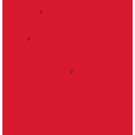
Влагостойкие двери
Двери для бань и саун
Входные группы
Алюминиевые входные группы
Пластиковые входные группы
Входные двери по вашим размерам
Межкомнатные двери по вашим размерам
Автоключи
Автомобильные ключи с чипом
Ключи для спецтехники
Корпусы автомобильных ключей
Мотоключи
Транспондеры (чипы иммобилайзера)
Доводчики дверные, пружины
Комплектующие для доводчиков
Доводчики с ветровым тормозом
Доводчики с задержкой закрывания
Доводчики с фиксацией
Доводчики со скользящей тягой
Морозостойкие доводчики
Пневматические доводчики
Противопожарные доводчики
Пружинные доводчики
Тяги дверных доводчиков
Доводчики