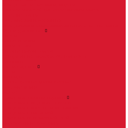
Электро-магнитные замки, защелки
Комплекты ключей для перекодировки замков
Ответные планки
Почтовые замки, мебельные
Электромеханические замки, защелки, ответные планки
Фурнитура дверная
Ригели
Броненакладки
Глазки, оптика
Дверные цифры, номера
Декоративные накладки, WC-комплекты
Ключницы
Петли, шарниры
Петли
Шарниры
Пороги дверные, упоры дверные
Почтовые ящики
Разное
Доводчики дверные, пружины
Доводчики с ветровым тормозом
Доводчики с задержкой закрывания
Доводчики с фиксацией
Доводчики со скользящей тягой
Морозостойкие доводчики