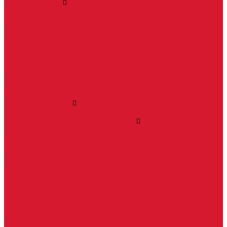
Ручки дверные
Комплектующие к дверным ручкам
Ручки для раздвижных дверей
Ручки к противопожарным дверям
Ручки на розетке
Ручки-кольца, дверные молотки, ручки стучалки
Ручки кнобы
Ручки кнопки
Ручки на планке
Ручки раздельные, комплект
Ручки скобы
Заготовки ключей
Автомобильные заготовки ключей
Автомобильные ключи (спецключи)
Autel ключи
Keydiy ключи
Lonsdor ключи
Xhorse ключи
Английские ключи
Бородковые, флажковые ключи (Дверняк)
Вертикальные ключи
Крестовые ключи
Помповые, трубчатые ключи
Разные ключи
Сейфовые ключи