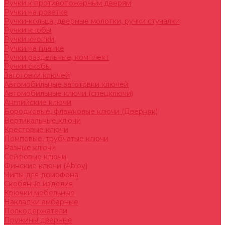
Ручки к противопожарным дверям
Ручки на розетке
Ручки-кольца, дверные молотки, ручки стучалки
Ручки кнобы
Ручки кнопки
Ручки на планке
Ручки раздельные, комплект
Ручки скобы
Заготовки ключей
Автомобильные заготовки ключей
Автомобильные ключи (спецключи)
Английские ключи
Бородковые, флажковые ключи (Дверняк)
Вертикальные ключи
Крестовые ключи
Помповые, трубчатые ключи
Разные ключи
Сейфовые ключи
Финские ключи (Abloy)
Чипы для домофона
Скобяные изделия
Крючки мебельные
Накладки амбарные
Полкодержатели
Пружины дверные