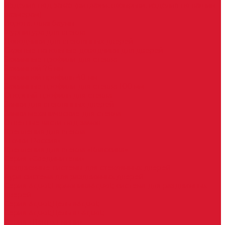
Изделия под заказ (витражи, козырьки, изделия по вашим
размерам)
Ворота, шлагбаумы
Фурнитура для стекла
Доводчики для стеклянных дверей
Скрытые напольные доводчики для дверей
Зажимные профили для стекла
Зажимной 76 мм
Зажимной профиль 40 мм
Зажимные профили для стекла 100 мм
Опорный профиль для стекла
Замки для стеклянных дверей
Замки механические для стекла
Ответные части под замок
Крепления для стекла
«Точки Россия»
Крепления для стекла «Классика»
Серия «Соединители»
Раздвижные системы для стеклянных дверей
Аура система для раздвижных дверей
Серия &quot;Гармоника&quot; система для раздвижных
дверей
Серия &quot;Дельта&quot;
Серия &quot;Дельта+&quot;
Серия «Вектор мини»