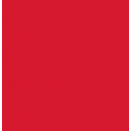
Часовые батарейки
Элементы питания
Аксессуары
Автомобильные брелоки
Бирки для ключей
Брелоки для ключей (Брелки)
Карабины для ключей
Кольца для ключей
Полукольца для ключей
Цепочки для ключей
Чехлы для ключей
Автосигнализация, брелоки-пульты
Пульты-брелоки для ворот, шлагбаумов
Окна
Оконная фурнитура
Фурнитура для китайских дверей
Ручки для китайских дверей
Регистраторы, камеры видеонаблюдения
СКУД
Домофоны
Аудио домофоны
Видео домофоны
IP-домофоны
Вызывная видео-панель
Переговорные устройства