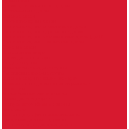
Ручки скобы
Двери, арки, люки, перегородки
Межкомнатные двери
Входные двери
Противопожарные двери
Противопожарные алюминиевые двери
Противопожарные деревянные двери
Противопожарные металлические двери (ДМП)
Противопожарные пластиковые двери
Офисные двери
Влагостойкие двери
Двери для бань и саун
Входные группы
Алюминиевые входные группы
Пластиковые входные группы
Входные двери по вашим размерам
Межкомнатные двери по вашим размерам
Автоключи
Автомобильные ключи с чипом
Ключи для спецтехники
Корпусы автомобильных ключей
Мотоключи
Транспондеры (чипы иммобилайзера)
Доводчики дверные, пружины
Комплектующие для доводчиков