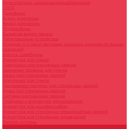
Регистраторы, камеры видеонаблюдения
СКУД
Домофоны
Аудио домофоны
Видео домофоны
IP-домофоны
Вызывная видео-панель
Переговорные устройства
Изделия под заказ (витражи, козырьки, изделия по вашим
размерам)
Ворота, шлагбаумы
Фурнитура для стекла
Доводчики для стеклянных дверей
Зажимные профили для стекла
Замки для стеклянных дверей
Крепления для стекла
Раздвижные системы для стеклянных дверей
Ручки для стеклянных дверей
Системы маятниковых дверей
Спайдеры и фурнитура для козырьков
Фурнитура для душевых кабин
Фурнитура для стеклянных межкомнатных дверей
Фурнитура для стеклянных ограждений
Мастер системы
Услуги