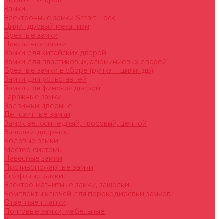
Каталог товаров
Замки
Электронные замки Smart Lock
Цилиндровый механизм
Врезные замки
Накладные замки
Замки для китайских дверей
Замки для пластиковых, алюминиевых дверей
Врезные замки в сборе (ручка + цилиндр)
Замки для рольставней
Замки для финских дверей
Гаражные замки
Задвижки дверные
Депозитные замки
Замок велосипедный, тросовый, цепной
Защелки дверные
Кодовые замки
Мастер системы
Навесные замки
Противопожарные замки
Сейфовые замки
Электро-магнитные замки, защелки
Комплекты ключей для перекодировки замков
Ответные планки
Почтовые замки, мебельные