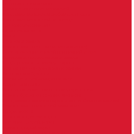
Бытовые ключи и чипы
Срочное изготовление ключей
Изготовление ключей любой сложности
Изготовление ключей на выезде
Для юридических лиц
Гарантия, качество
Замки
Установка замков
Ремонт замков (в том числе на выезде)
Восстановление ключей при полной утере
Кодировка, перекодировка замков
Подбор замка на замену старого
Бесплатная консультация по замкам
Автоключи и брелоки
Вскрытие и разблокировка авто
Услуги на выезде
Восстановление при полной утере ключа
Ремонт брелоков (кнопки, дисплеи)
Программирование и нарезка автомобильных ключей
Ремонт замков и ключей зажигания
Двери, ворота
Установка дверей, ворот
Доставка дверей, ворот
Ремонт дверей, ворот
Подбор замков и фурнитуры