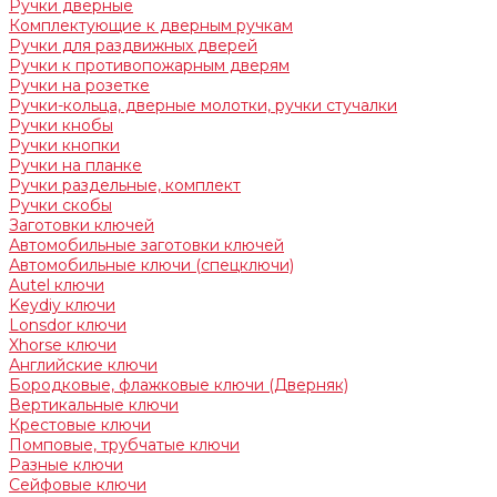
Ручки дверные
Комплектующие к дверным ручкам
Ручки для раздвижных дверей
Ручки к противопожарным дверям
Ручки на розетке
Ручки-кольца, дверные молотки, ручки стучалки
Ручки кнобы
Ручки кнопки
Ручки на планке
Ручки раздельные, комплект
Ручки скобы
Заготовки ключей
Автомобильные заготовки ключей
Автомобильные ключи (спецключи)
Autel ключи
Keydiy ключи
Lonsdor ключи
Xhorse ключи
Английские ключи
Бородковые, флажковые ключи (Дверняк)
Вертикальные ключи
Крестовые ключи
Помповые, трубчатые ключи
Разные ключи
Сейфовые ключи