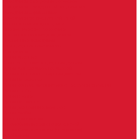
Доводчики с ветровым тормозом
Доводчики с задержкой закрывания
Доводчики с фиксацией
Доводчики со скользящей тягой
Морозостойкие доводчики
Пневматические доводчики
Противопожарные доводчики
Пружинные доводчики
Тяги дверных доводчиков
Доводчики
Ручки дверные
Комплектующие к дверным ручкам
Ручки для раздвижных дверей
Ручки к противопожарным дверям
Ручки на розетке
Ручки-кольца, дверные молотки, ручки стучалки
Ручки кнобы
Ручки кнопки
Ручки на планке
Ручки раздельные, комплект
Ручки скобы
Заготовки ключей
Автомобильные заготовки ключей
Автомобильные ключи (спецключи)
Autel ключи