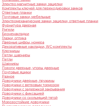
Электро-магнитные замки, защелки
Комплекты ключей для перекодировки замков
Ответные планки
Почтовые замки, мебельные
Электромеханические замки, защелки, ответные планки
Фурнитура дверная
Ригели
Броненакладки
Глазки, оптика
Дверные цифры, номера
Декоративные накладки, WC-комплекты
Ключницы
Петли, шарниры
Петли
Шарниры
Пороги дверные, упоры дверные
Почтовые ящики
Разное
Доводчики дверные, пружины
Доводчики с ветровым тормозом
Доводчики с задержкой закрывания
Доводчики с фиксацией
Доводчики со скользящей тягой
Морозостойкие доводчики