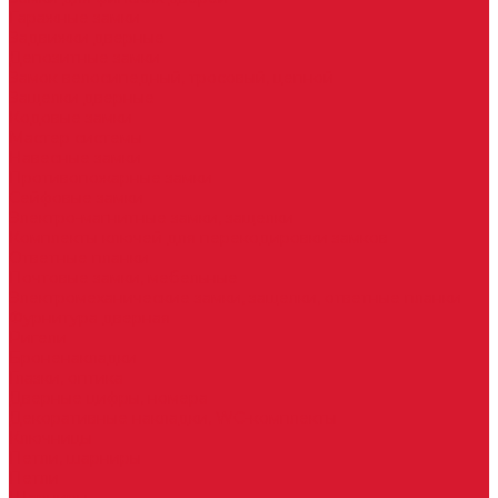
Гаражные замки
Задвижки дверные
Депозитные замки
Замок велосипедный, тросовый, цепной
Защелки дверные
Кодовые замки
Мастер системы
Навесные замки
Противопожарные замки
Сейфовые замки
Электро-магнитные замки, защелки
Комплекты ключей для перекодировки замков
Ответные планки
Почтовые замки, мебельные
Электромеханические замки, защелки, ответные планки
Фурнитура дверная
Ригели
Броненакладки
Глазки, оптика
Дверные цифры, номера
Декоративные накладки, WC-комплекты
Ключницы
Петли, шарниры
Петли