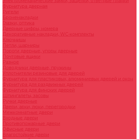
Электромеханические замки, защелки, ответные планки
Фурнитура дверная
Ригели
Броненакладки
Глазки, оптика
Дверные цифры, номера
Декоративные накладки, WC-комплекты
Ключницы
Петли, шарниры
Пороги дверные, упоры дверные
Почтовые ящики
Разное
Доводчики дверные, пружины
Уплотнители резиновые для дверей
Фурнитура для пластиковых, алюминиевых дверей и окон
Фурнитура для раздвижных дверей
Фурнитура для финских дверей
Шпингалеты, засовы
Ручки дверные
Двери, арки, люки, перегородки
Межкомнатные двери
Входные двери
Противопожарные двери
Офисные двери
Влагостойкие двери