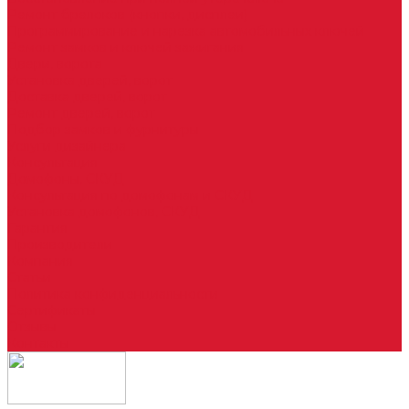
Ремонт брелоков (кнопки, дисплеи)
Программирование и нарезка автомобильных ключей
Ремонт замков и ключей зажигания
Двери, ворота
Установка дверей, ворот
Доставка дверей, ворот
Ремонт дверей, ворот
Подбор замков и фурнитуры
Услуги дизайнера
Консультация
Домофоны, СКУД
Консультация по домофонам и СКУД
Установка домофонов, СКУД
Гарантия
Производители
Компания
Статьи
Политика конфиденциальности
Сертификаты
Отзывы
Контакты