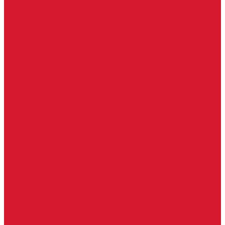
Услуги дизайнера
Консультация
Домофоны, СКУД
Консультация по домофонам и СКУД
Установка домофонов, СКУД
Гарантия
Производители
Компания
Статьи
Политика конфиденциальности
Сертификаты
Отзывы
Контакты
...
Каталог товаров
Замки
Электронные замки Smart Lock
Цилиндровый механизм
Врезные замки
Накладные замки
Замки для китайских дверей
Замки для пластиковых, алюминиевых дверей
Врезные замки в сборе (ручка + цилиндр)
Замки для рольставней
Замки для финских дверей