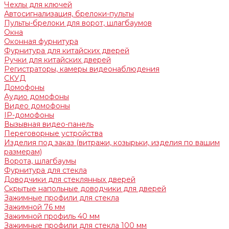
Чехлы для ключей
Автосигнализация, брелоки-пульты
Пульты-брелоки для ворот, шлагбаумов
Окна
Оконная фурнитура
Фурнитура для китайских дверей
Ручки для китайских дверей
Регистраторы, камеры видеонаблюдения
СКУД
Домофоны
Аудио домофоны
Видео домофоны
IP-домофоны
Вызывная видео-панель
Переговорные устройства
Изделия под заказ (витражи, козырьки, изделия по вашим
размерам)
Ворота, шлагбаумы
Фурнитура для стекла
Доводчики для стеклянных дверей
Скрытые напольные доводчики для дверей
Зажимные профили для стекла
Зажимной 76 мм
Зажимной профиль 40 мм
Зажимные профили для стекла 100 мм