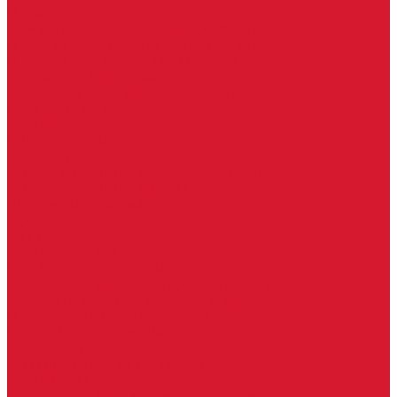
Петли боковые
Фурнитура для стеклянных ограждений
Поручень для стеклянных ограждений
Профили для стеклянных ограждений
Стойки для ограждений
Точечные крепления для ограждений
Мастер системы
Услуги
Бытовые ключи и чипы
Срочное изготовление ключей
Изготовление ключей любой сложности
Изготовление ключей на выезде
Для юридических лиц
Гарантия, качество
Замки
Установка замков
Ремонт замков (в том числе на выезде)
Восстановление ключей при полной утере
Кодировка, перекодировка замков
Подбор замка на замену старого
Бесплатная консультация по замкам
Автоключи и брелоки
Вскрытие и разблокировка авто
Услуги на выезде
Восстановление при полной утере ключа