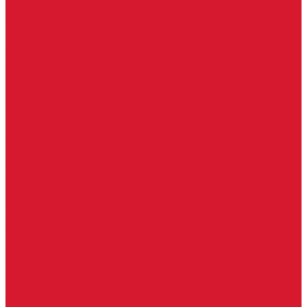
Keydiy ключи
Lonsdor ключи
Xhorse ключи
Английские ключи
Бородковые, флажковые ключи (Дверняк)
Вертикальные ключи
Крестовые ключи
Помповые, трубчатые ключи
Разные ключи
Сейфовые ключи
Финские ключи (Abloy)
Чипы для домофона
Скобяные изделия
Крючки мебельные
Накладки амбарные
Полкодержатели
Пружины дверные
Уголки
Батарейки, аккумуляторы, элементы питания
Аккумуляторные батарейки
Батарейки для слуховых аппаратов
Дисковые батарейки
Мизинчиковые батарейки (AAA)
Пальчиковые батарейки (AA)
Разные батарейки