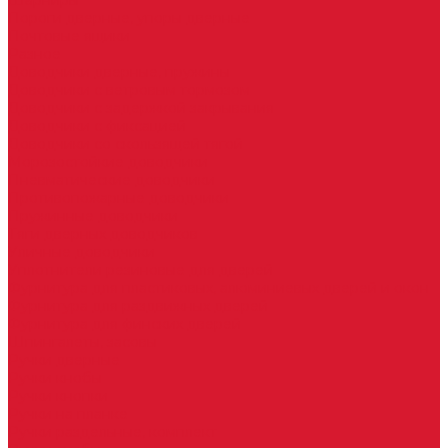
Шарниры
Пороги дверные, упоры дверные
Почтовые ящики
Разное
Доводчики дверные, пружины
Доводчики с ветровым тормозом
Доводчики с задержкой закрывания
Доводчики с фиксацией
Доводчики со скользящей тягой
Морозостойкие доводчики
Пневматические доводчики
Противопожарные доводчики
Пружинные доводчики
Тяги дверных доводчиков
Уличные доводчики
Уплотнители резиновые для дверей
Фурнитура для пластиковых, алюминиевых дверей и окон
Фурнитура для раздвижных дверей
Фурнитура для финских дверей
Шпингалеты, засовы
Ручки дверные
Ручки кнобы
Ручки кнопки
Ручки на планке
Ручки раздельные, комплект