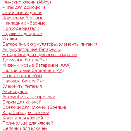
Финские ключи (Abloy)
Чипы для домофона
Скобяные изделия
Крючки мебельные
Накладки амбарные
Полкодержатели
Пружины дверные
Уголки
Батарейки, аккумуляторы, элементы питания
Аккумуляторные батарейки
Батарейки для слуховых аппаратов
Дисковые батарейки
Мизинчиковые батарейки (AAA)
Пальчиковые батарейки (AA)
Разные батарейки
Часовые батарейки
Элементы питания
Аксессуары
Автомобильные брелоки
Бирки для ключей
Брелоки для ключей (Брелки)
Карабины для ключей
Кольца для ключей
Полукольца для ключей
Цепочки для ключей