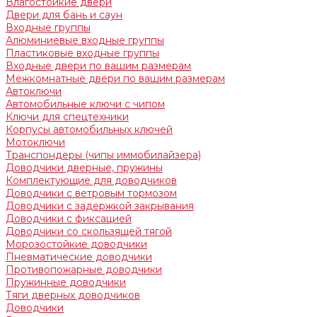
Влагостойкие двери
Двери для бань и саун
Входные группы
Алюминиевые входные группы
Пластиковые входные группы
Входные двери по вашим размерам
Межкомнатные двери по вашим размерам
Автоключи
Автомобильные ключи с чипом
Ключи для спецтехники
Корпусы автомобильных ключей
Мотоключи
Транспондеры (чипы иммобилайзера)
Доводчики дверные, пружины
Комплектующие для доводчиков
Доводчики с ветровым тормозом
Доводчики с задержкой закрывания
Доводчики с фиксацией
Доводчики со скользящей тягой
Морозостойкие доводчики
Пневматические доводчики
Противопожарные доводчики
Пружинные доводчики
Тяги дверных доводчиков
Доводчики