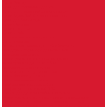
Серия Вектор
Ручки для стеклянных дверей
Ручка для стеклянной двери с замком
Ручки &quot;Лайт&quot; тонкостенные
Ручки для бань и саун
Ручки офисные
Ручки под заказ
Ручки-кнобы
Системы маятниковых дверей
Серия «Вектор»
Системы маятниковых дверей «Классика»
Спайдеры и фурнитура для козырьков
Спайдеры для стекла
Фурнитура для стеклянных козырьков
Фурнитура для душевых кабин
Акваслайд душевая кабина
Коннекторы для душевых кабин
Петли без реза уплотнителя
Петли для душевых кабин
Профили для душевых кабин
Профиль уплотнительный ПВХ
Штанги для душевой кабины из стекла
Фурнитура для стеклянных межкомнатных дверей
Алюминиевые коробки для стеклянных дверей
Замки для стеклянных дверей с нажимной ручкой