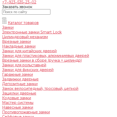
+7‒923‒535‒23‒02
Заказать звонок
Каталог товаров
Замки
Электронные замки Smart Lock
Цилиндровый механизм
Врезные замки
Накладные замки
Замки для китайских дверей
Замки для пластиковых, алюминиевых дверей
Врезные замки в сборе (ручка + цилиндр)
Замки для рольставней
Замки для финских дверей
Гаражные замки
Задвижки дверные
Депозитные замки
Замок велосипедный, тросовый, цепной
Защелки дверные
Кодовые замки
Мастер системы
Навесные замки
Противопожарные замки
Сейфовые замки