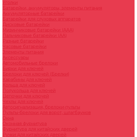
Уголки
Батарейки, аккумуляторы, элементы питания
Аккумуляторные батарейки
Батарейки для слуховых аппаратов
Дисковые батарейки
Мизинчиковые батарейки (AAA)
Пальчиковые батарейки (AA)
Разные батарейки
Часовые батарейки
Элементы питания
Аксессуары
Автомобильные брелоки
Бирки для ключей
Брелоки для ключей (Брелки)
Карабины для ключей
Кольца для ключей
Полукольца для ключей
Цепочки для ключей
Чехлы для ключей
Автосигнализация, брелоки-пульты
Пульты-брелоки для ворот, шлагбаумов
Окна
Оконная фурнитура
Фурнитура для китайских дверей
Ручки для китайских дверей