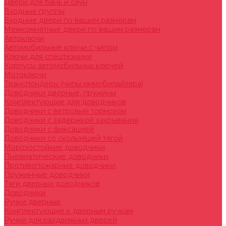
Двери для бань и саун
Входные группы
Входные двери по вашим размерам
Межкомнатные двери по вашим размерам
Автоключи
Автомобильные ключи с чипом
Ключи для спецтехники
Корпусы автомобильных ключей
Мотоключи
Транспондеры (чипы иммобилайзера)
Доводчики дверные, пружины
Комплектующие для доводчиков
Доводчики с ветровым тормозом
Доводчики с задержкой закрывания
Доводчики с фиксацией
Доводчики со скользящей тягой
Морозостойкие доводчики
Пневматические доводчики
Противопожарные доводчики
Пружинные доводчики
Тяги дверных доводчиков
Доводчики
Ручки дверные
Комплектующие к дверным ручкам
Ручки для раздвижных дверей