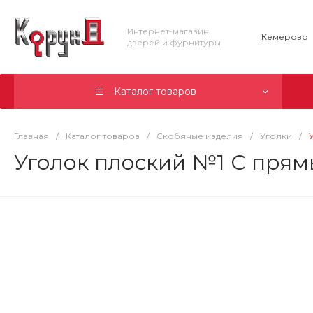
Интернет-магазин
Кемерово
дверей и фурнитуры
Каталог товаров
Главная
/
Каталог товаров
/
Скобяные изделия
/
Уголки
/
Уголок плоский №1 С прям