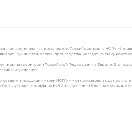
ытание временем – самое сложное. Российская марка НОРА-М появила
 выбрать лучшие технологии производства, наладить систему контрол
 принятым на территории Российской Федерации и в Европе. Это по
оссийских условиях.
пах создания продукции марки НОРА-М – от производства до поступле
а большую часть продукции НОРА-М составляет 5 лет, на отдельные по