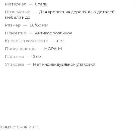
г. Кемерово, пр. Ленина
Материал
—
Сталь
Пн-Пт: 9:00-19:00
Назначение
—
Для крепления деревянных деталей
Cб-Вс: 9:00-17:00
мебели и др.
korund119@yandex.ru
Размер
—
60*60 мм
Покрытие
—
Антикоррозийное
Крепеж в комплекте
—
нет
Производство
—
НОРА-М
Гарантия
—
5 лет
Упаковка
—
Нет индивидуальной упаковки
ных стенок и т.п.