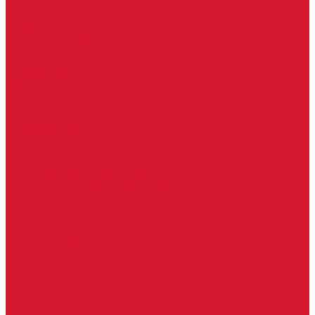
Гаражные замки
Задвижки дверные
Депозитные замки
Замок велосипедный, тросовый, цепной
Защелки дверные
Кодовые замки
Мастер системы
Навесные замки
Противопожарные замки
Сейфовые замки
Электро-магнитные замки, защелки
Комплекты ключей для перекодировки замков
Ответные планки
Почтовые замки, мебельные
Электромеханические замки, защелки, ответные планки
Фурнитура дверная
Ригели
Броненакладки
Глазки, оптика
Дверные цифры, номера
Декоративные накладки, WC-комплекты
Ключницы
Петли, шарниры
Петли