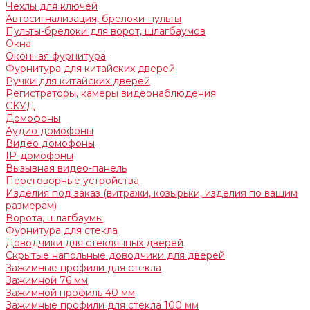
Чехлы для ключей
Автосигнализация, брелоки-пульты
Пульты-брелоки для ворот, шлагбаумов
Окна
Оконная фурнитура
Фурнитура для китайских дверей
Ручки для китайских дверей
Регистраторы, камеры видеонаблюдения
СКУД
Домофоны
Аудио домофоны
Видео домофоны
IP-домофоны
Вызывная видео-панель
Переговорные устройства
Изделия под заказ (витражи, козырьки, изделия по вашим
размерам)
Ворота, шлагбаумы
Фурнитура для стекла
Доводчики для стеклянных дверей
Скрытые напольные доводчики для дверей
Зажимные профили для стекла
Зажимной 76 мм
Зажимной профиль 40 мм
Зажимные профили для стекла 100 мм