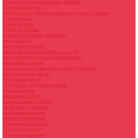
Ручки к противопожарным дверям
Ручки на розетке
Ручки-кольца, дверные молотки, ручки стучалки
Ручки кнобы
Ручки кнопки
Ручки на планке
Ручки раздельные, комплект
Ручки скобы
Заготовки ключей
Автомобильные заготовки ключей
Автомобильные ключи (спецключи)
Английские ключи
Бородковые, флажковые ключи (Дверняк)
Вертикальные ключи
Крестовые ключи
Помповые, трубчатые ключи
Разные ключи
Сейфовые ключи
Финские ключи (Abloy)
Чипы для домофона
Скобяные изделия
Крючки мебельные
Накладки амбарные
Полкодержатели
Пружины дверные