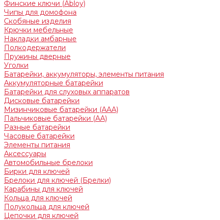
Финские ключи (Abloy)
Чипы для домофона
Скобяные изделия
Крючки мебельные
Накладки амбарные
Полкодержатели
Пружины дверные
Уголки
Батарейки, аккумуляторы, элементы питания
Аккумуляторные батарейки
Батарейки для слуховых аппаратов
Дисковые батарейки
Мизинчиковые батарейки (AAA)
Пальчиковые батарейки (AA)
Разные батарейки
Часовые батарейки
Элементы питания
Аксессуары
Автомобильные брелоки
Бирки для ключей
Брелоки для ключей (Брелки)
Карабины для ключей
Кольца для ключей
Полукольца для ключей
Цепочки для ключей