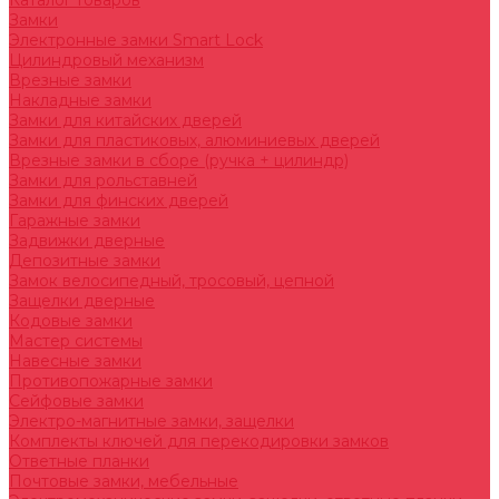
Каталог товаров
Замки
Электронные замки Smart Lock
Цилиндровый механизм
Врезные замки
Накладные замки
Замки для китайских дверей
Замки для пластиковых, алюминиевых дверей
Врезные замки в сборе (ручка + цилиндр)
Замки для рольставней
Замки для финских дверей
Гаражные замки
Задвижки дверные
Депозитные замки
Замок велосипедный, тросовый, цепной
Защелки дверные
Кодовые замки
Мастер системы
Навесные замки
Противопожарные замки
Сейфовые замки
Электро-магнитные замки, защелки
Комплекты ключей для перекодировки замков
Ответные планки
Почтовые замки, мебельные