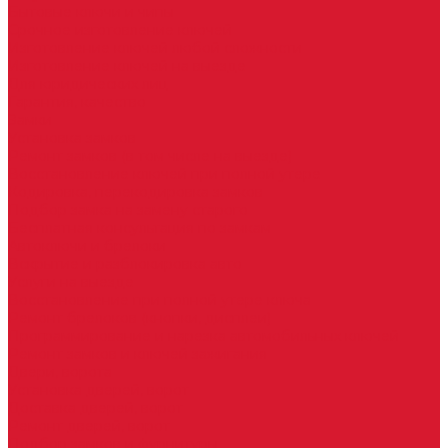
Бытовые ключи и чипы
Срочное изготовление ключей
Изготовление ключей любой сложности
Изготовление ключей на выезде
Для юридических лиц
Гарантия, качество
Замки
Установка замков
Ремонт замков (в том числе на выезде)
Восстановление ключей при полной утере
Кодировка, перекодировка замков
Подбор замка на замену старого
Бесплатная консультация по замкам
Автоключи и брелоки
Вскрытие и разблокировка авто
Услуги на выезде
Восстановление при полной утере ключа
Ремонт брелоков (кнопки, дисплеи)
Программирование и нарезка автомобильных ключей
Ремонт замков и ключей зажигания
Двери, ворота
Установка дверей, ворот
Доставка дверей, ворот
Ремонт дверей, ворот
Подбор замков и фурнитуры