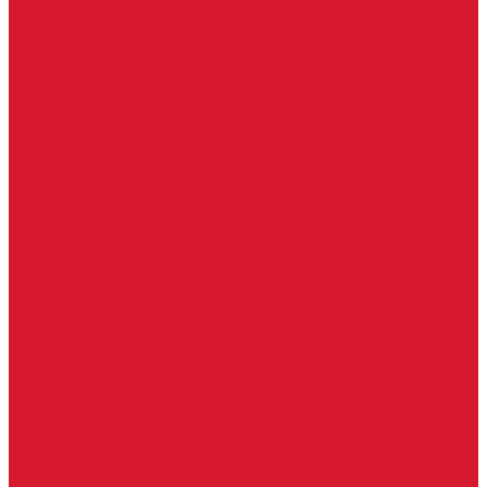
Изделия под заказ (витражи, козырьки, изделия по вашим
размерам)
Ворота, шлагбаумы
Фурнитура для стекла
Доводчики для стеклянных дверей
Скрытые напольные доводчики для дверей
Зажимные профили для стекла
Зажимной 76 мм
Зажимной профиль 40 мм
Зажимные профили для стекла 100 мм
Опорный профиль для стекла
Замки для стеклянных дверей
Замки механические для стекла
Ответные части под замок
Крепления для стекла
«Точки Россия»
Крепления для стекла «Классика»
Серия «Соединители»
Раздвижные системы для стеклянных дверей
Аура система для раздвижных дверей
Серия &quot;Гармоника&quot; система для раздвижных
дверей
Серия &quot;Дельта&quot;
Серия &quot;Дельта+&quot;
Серия «Вектор мини»