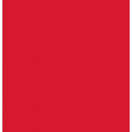
Серия Вектор
Ручки для стеклянных дверей
Ручка для стеклянной двери с замком
Ручки &quot;Лайт&quot; тонкостенные
Ручки для бань и саун
Ручки офисные
Ручки под заказ
Ручки-кнобы
Системы маятниковых дверей
Серия «Вектор»
Системы маятниковых дверей «Классика»
Спайдеры и фурнитура для козырьков
Спайдеры для стекла
Фурнитура для стеклянных козырьков
Фурнитура для душевых кабин
Акваслайд душевая кабина
Коннекторы для душевых кабин
Петли без реза уплотнителя
Петли для душевых кабин
Профили для душевых кабин
Профиль уплотнительный ПВХ
Штанги для душевой кабины из стекла
Фурнитура для стеклянных межкомнатных дверей
Алюминиевые коробки для стеклянных дверей
Замки для стеклянных дверей с нажимной ручкой