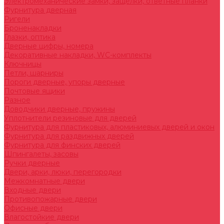
Электромеханические замки, защелки, ответные планки
Фурнитура дверная
Ригели
Броненакладки
Глазки, оптика
Дверные цифры, номера
Декоративные накладки, WC-комплекты
Ключницы
Петли, шарниры
Пороги дверные, упоры дверные
Почтовые ящики
Разное
Доводчики дверные, пружины
Уплотнители резиновые для дверей
Фурнитура для пластиковых, алюминиевых дверей и окон
Фурнитура для раздвижных дверей
Фурнитура для финских дверей
Шпингалеты, засовы
Ручки дверные
Двери, арки, люки, перегородки
Межкомнатные двери
Входные двери
Противопожарные двери
Офисные двери
Влагостойкие двери