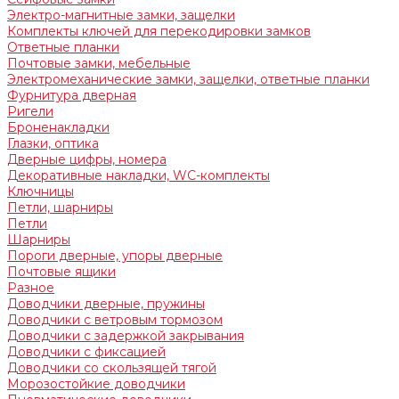
Электро-магнитные замки, защелки
Комплекты ключей для перекодировки замков
Ответные планки
Почтовые замки, мебельные
Электромеханические замки, защелки, ответные планки
Фурнитура дверная
Ригели
Броненакладки
Глазки, оптика
Дверные цифры, номера
Декоративные накладки, WC-комплекты
Ключницы
Петли, шарниры
Петли
Шарниры
Пороги дверные, упоры дверные
Почтовые ящики
Разное
Доводчики дверные, пружины
Доводчики с ветровым тормозом
Доводчики с задержкой закрывания
Доводчики с фиксацией
Доводчики со скользящей тягой
Морозостойкие доводчики