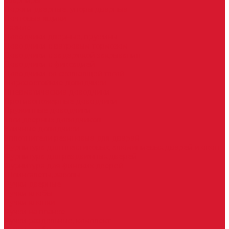
Шарниры
Пороги дверные, упоры дверные
Почтовые ящики
Разное
Доводчики дверные, пружины
Доводчики с ветровым тормозом
Доводчики с задержкой закрывания
Доводчики с фиксацией
Доводчики со скользящей тягой
Морозостойкие доводчики
Пневматические доводчики
Противопожарные доводчики
Пружинные доводчики
Тяги дверных доводчиков
Уличные доводчики
Уплотнители резиновые для дверей
Фурнитура для пластиковых, алюминиевых дверей и окон
Фурнитура для раздвижных дверей
Фурнитура для финских дверей
Шпингалеты, засовы
Ручки дверные
Ручки кнобы
Ручки кнопки
Ручки на планке
Ручки раздельные, комплект