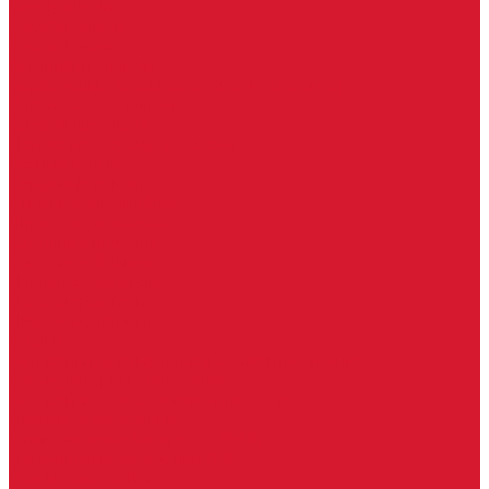
Keydiy ключи
Lonsdor ключи
Xhorse ключи
Английские ключи
Бородковые, флажковые ключи (Дверняк)
Вертикальные ключи
Крестовые ключи
Помповые, трубчатые ключи
Разные ключи
Сейфовые ключи
Финские ключи (Abloy)
Чипы для домофона
Скобяные изделия
Крючки мебельные
Накладки амбарные
Полкодержатели
Пружины дверные
Уголки
Батарейки, аккумуляторы, элементы питания
Аккумуляторные батарейки
Батарейки для слуховых аппаратов
Дисковые батарейки
Мизинчиковые батарейки (AAA)
Пальчиковые батарейки (AA)
Разные батарейки