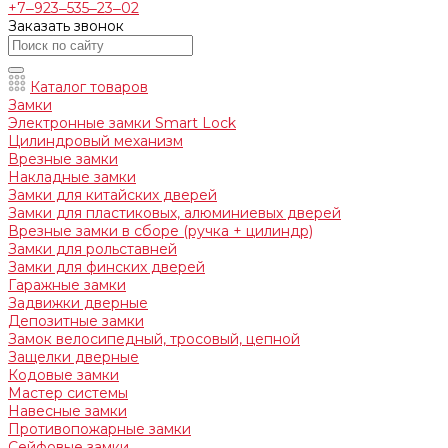
+7‒923‒535‒23‒02
Заказать звонок
Каталог товаров
Замки
Электронные замки Smart Lock
Цилиндровый механизм
Врезные замки
Накладные замки
Замки для китайских дверей
Замки для пластиковых, алюминиевых дверей
Врезные замки в сборе (ручка + цилиндр)
Замки для рольставней
Замки для финских дверей
Гаражные замки
Задвижки дверные
Депозитные замки
Замок велосипедный, тросовый, цепной
Защелки дверные
Кодовые замки
Мастер системы
Навесные замки
Противопожарные замки
Сейфовые замки