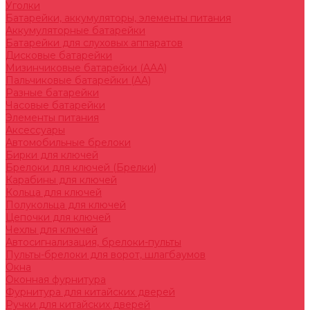
Уголки
Батарейки, аккумуляторы, элементы питания
Аккумуляторные батарейки
Батарейки для слуховых аппаратов
Дисковые батарейки
Мизинчиковые батарейки (AAA)
Пальчиковые батарейки (AA)
Разные батарейки
Часовые батарейки
Элементы питания
Аксессуары
Автомобильные брелоки
Бирки для ключей
Брелоки для ключей (Брелки)
Карабины для ключей
Кольца для ключей
Полукольца для ключей
Цепочки для ключей
Чехлы для ключей
Автосигнализация, брелоки-пульты
Пульты-брелоки для ворот, шлагбаумов
Окна
Оконная фурнитура
Фурнитура для китайских дверей
Ручки для китайских дверей