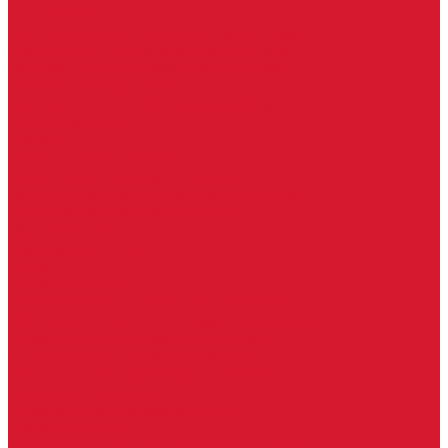
Петли боковые
Фурнитура для стеклянных ограждений
Поручень для стеклянных ограждений
Профили для стеклянных ограждений
Стойки для ограждений
Точечные крепления для ограждений
Мастер системы
Услуги
Бытовые ключи и чипы
Срочное изготовление ключей
Изготовление ключей любой сложности
Изготовление ключей на выезде
Для юридических лиц
Гарантия, качество
Замки
Установка замков
Ремонт замков (в том числе на выезде)
Восстановление ключей при полной утере
Кодировка, перекодировка замков
Подбор замка на замену старого
Бесплатная консультация по замкам
Автоключи и брелоки
Вскрытие и разблокировка авто
Услуги на выезде
Восстановление при полной утере ключа