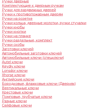
Ручки дверные
Комплектующие к дверным ручкам
Ручки для раздвижных дверей
Ручки к противопожарным дверям
Ручки на розетке
Ручки-кольца, дверные молотки, ручки стучалки
Ручки кнобы
Ручки кнопки
Ручки на планке
Ручки раздельные, комплект
Ручки скобы
Заготовки ключей
Автомобильные заготовки ключей
Автомобильные ключи (спецключи)
Autel ключи
Keydiy ключи
Lonsdor ключи
Xhorse ключи
Английские ключи
Бородковые, флажковые ключи (Дверняк)
Вертикальные ключи
Крестовые ключи
Помповые, трубчатые ключи
Разные ключи
Сейфовые ключи