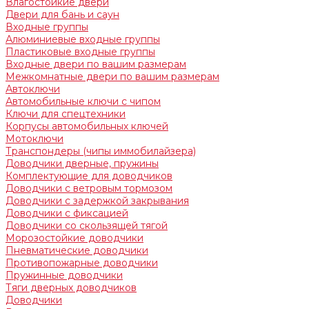
Влагостойкие двери
Двери для бань и саун
Входные группы
Алюминиевые входные группы
Пластиковые входные группы
Входные двери по вашим размерам
Межкомнатные двери по вашим размерам
Автоключи
Автомобильные ключи с чипом
Ключи для спецтехники
Корпусы автомобильных ключей
Мотоключи
Транспондеры (чипы иммобилайзера)
Доводчики дверные, пружины
Комплектующие для доводчиков
Доводчики с ветровым тормозом
Доводчики с задержкой закрывания
Доводчики с фиксацией
Доводчики со скользящей тягой
Морозостойкие доводчики
Пневматические доводчики
Противопожарные доводчики
Пружинные доводчики
Тяги дверных доводчиков
Доводчики