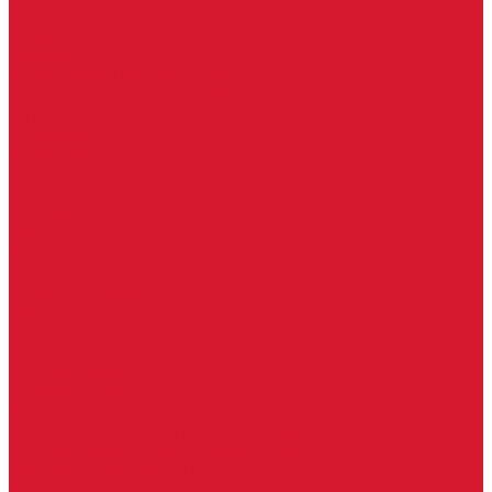
Услуги дизайнера
Консультация
Домофоны, СКУД
Консультация по домофонам и СКУД
Установка домофонов, СКУД
Гарантия
Производители
Компания
Статьи
Политика конфиденциальности
Сертификаты
Отзывы
Контакты
...
Каталог товаров
Замки
Электронные замки Smart Lock
Цилиндровый механизм
Врезные замки
Накладные замки
Замки для китайских дверей
Замки для пластиковых, алюминиевых дверей
Врезные замки в сборе (ручка + цилиндр)
Замки для рольставней
Замки для финских дверей