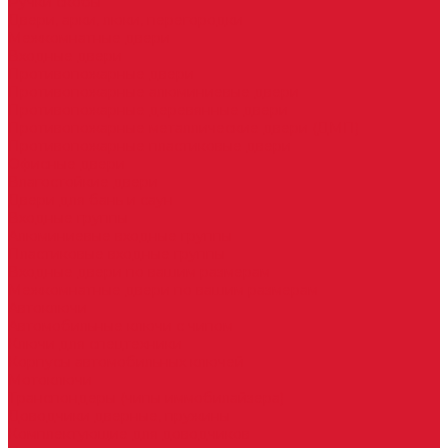
Ручки скобы
Двери, арки, люки, перегородки
Межкомнатные двери
Входные двери
Противопожарные двери
Противопожарные алюминиевые двери
Противопожарные деревянные двери
Противопожарные металлические двери (ДМП)
Противопожарные пластиковые двери
Офисные двери
Влагостойкие двери
Двери для бань и саун
Входные группы
Алюминиевые входные группы
Пластиковые входные группы
Входные двери по вашим размерам
Межкомнатные двери по вашим размерам
Автоключи
Автомобильные ключи с чипом
Ключи для спецтехники
Корпусы автомобильных ключей
Мотоключи
Транспондеры (чипы иммобилайзера)
Доводчики дверные, пружины
Комплектующие для доводчиков