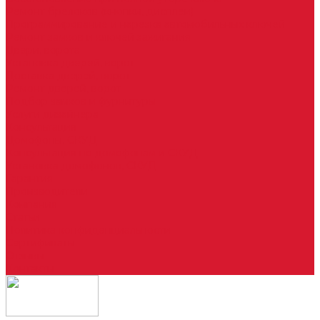
Ремонт брелоков (кнопки, дисплеи)
Программирование и нарезка автомобильных ключей
Ремонт замков и ключей зажигания
Двери, ворота
Установка дверей, ворот
Доставка дверей, ворот
Ремонт дверей, ворот
Подбор замков и фурнитуры
Услуги дизайнера
Консультация
Домофоны, СКУД
Консультация по домофонам и СКУД
Установка домофонов, СКУД
Гарантия
Производители
Компания
Статьи
Политика конфиденциальности
Сертификаты
Отзывы
Контакты