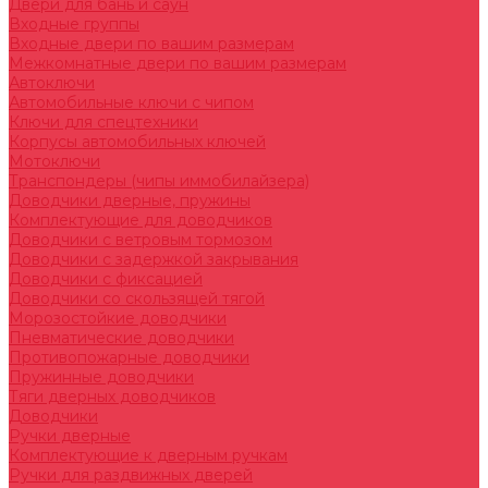
Двери для бань и саун
Входные группы
Входные двери по вашим размерам
Межкомнатные двери по вашим размерам
Автоключи
Автомобильные ключи с чипом
Ключи для спецтехники
Корпусы автомобильных ключей
Мотоключи
Транспондеры (чипы иммобилайзера)
Доводчики дверные, пружины
Комплектующие для доводчиков
Доводчики с ветровым тормозом
Доводчики с задержкой закрывания
Доводчики с фиксацией
Доводчики со скользящей тягой
Морозостойкие доводчики
Пневматические доводчики
Противопожарные доводчики
Пружинные доводчики
Тяги дверных доводчиков
Доводчики
Ручки дверные
Комплектующие к дверным ручкам
Ручки для раздвижных дверей