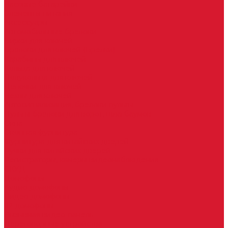
Часовые батарейки
Элементы питания
Аксессуары
Автомобильные брелоки
Бирки для ключей
Брелоки для ключей (Брелки)
Карабины для ключей
Кольца для ключей
Полукольца для ключей
Цепочки для ключей
Чехлы для ключей
Автосигнализация, брелоки-пульты
Пульты-брелоки для ворот, шлагбаумов
Окна
Оконная фурнитура
Фурнитура для китайских дверей
Ручки для китайских дверей
Регистраторы, камеры видеонаблюдения
СКУД
Домофоны
Аудио домофоны
Видео домофоны
IP-домофоны
Вызывная видео-панель
Переговорные устройства