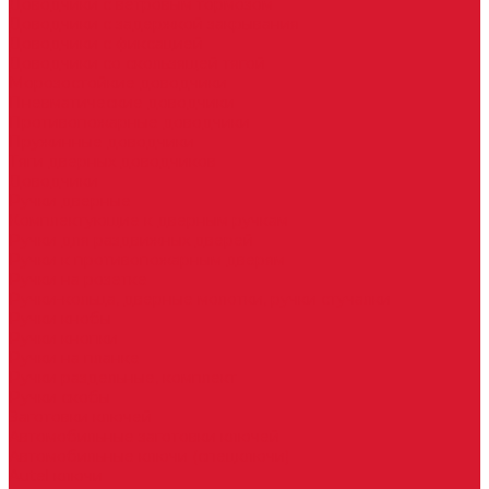
Доводчики с ветровым тормозом
Доводчики с задержкой закрывания
Доводчики с фиксацией
Доводчики со скользящей тягой
Морозостойкие доводчики
Пневматические доводчики
Противопожарные доводчики
Пружинные доводчики
Тяги дверных доводчиков
Доводчики
Ручки дверные
Комплектующие к дверным ручкам
Ручки для раздвижных дверей
Ручки к противопожарным дверям
Ручки на розетке
Ручки-кольца, дверные молотки, ручки стучалки
Ручки кнобы
Ручки кнопки
Ручки на планке
Ручки раздельные, комплект
Ручки скобы
Заготовки ключей
Автомобильные заготовки ключей
Автомобильные ключи (спецключи)
Autel ключи