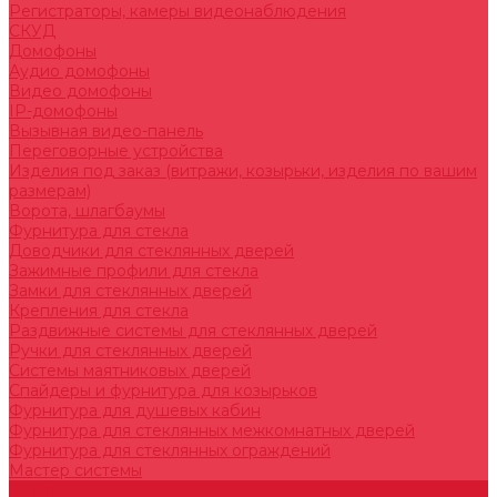
Регистраторы, камеры видеонаблюдения
СКУД
Домофоны
Аудио домофоны
Видео домофоны
IP-домофоны
Вызывная видео-панель
Переговорные устройства
Изделия под заказ (витражи, козырьки, изделия по вашим
размерам)
Ворота, шлагбаумы
Фурнитура для стекла
Доводчики для стеклянных дверей
Зажимные профили для стекла
Замки для стеклянных дверей
Крепления для стекла
Раздвижные системы для стеклянных дверей
Ручки для стеклянных дверей
Системы маятниковых дверей
Спайдеры и фурнитура для козырьков
Фурнитура для душевых кабин
Фурнитура для стеклянных межкомнатных дверей
Фурнитура для стеклянных ограждений
Мастер системы
Услуги