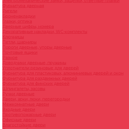
Электромеханические замки, защелки, ответные планки
Фурнитура дверная
Ригели
Броненакладки
Глазки, оптика
Дверные цифры, номера
Декоративные накладки, WC-комплекты
Ключницы
Петли, шарниры
Пороги дверные, упоры дверные
Почтовые ящики
Разное
Доводчики дверные, пружины
Уплотнители резиновые для дверей
Фурнитура для пластиковых, алюминиевых дверей и окон
Фурнитура для раздвижных дверей
Фурнитура для финских дверей
Шпингалеты, засовы
Ручки дверные
Двери, арки, люки, перегородки
Межкомнатные двери
Входные двери
Противопожарные двери
Офисные двери
Влагостойкие двери