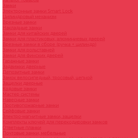
Каталог товаров
Замки
Электронные замки Smart Lock
Цилиндровый механизм
Врезные замки
Накладные замки
Замки для китайских дверей
Замки для пластиковых, алюминиевых дверей
Врезные замки в сборе (ручка + цилиндр)
Замки для рольставней
Замки для финских дверей
Гаражные замки
Задвижки дверные
Депозитные замки
Замок велосипедный, тросовый, цепной
Защелки дверные
Кодовые замки
Мастер системы
Навесные замки
Противопожарные замки
Сейфовые замки
Электро-магнитные замки, защелки
Комплекты ключей для перекодировки замков
Ответные планки
Почтовые замки, мебельные