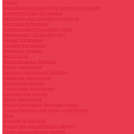
Уголки
Батарейки, аккумуляторы, элементы питания
Аккумуляторные батарейки
Батарейки для слуховых аппаратов
Дисковые батарейки
Мизинчиковые батарейки (AAA)
Пальчиковые батарейки (AA)
Разные батарейки
Часовые батарейки
Элементы питания
Аксессуары
Автомобильные брелоки
Бирки для ключей
Брелоки для ключей (Брелки)
Карабины для ключей
Кольца для ключей
Полукольца для ключей
Цепочки для ключей
Чехлы для ключей
Автосигнализация, брелоки-пульты
Пульты-брелоки для ворот, шлагбаумов
Окна
Оконная фурнитура
Фурнитура для китайских дверей
Ручки для китайских дверей