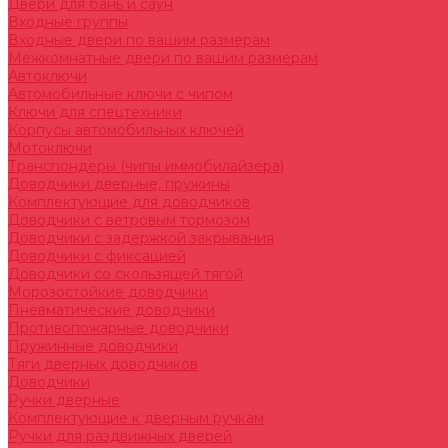
Двери для бань и саун
Входные группы
Входные двери по вашим размерам
Межкомнатные двери по вашим размерам
Автоключи
Автомобильные ключи с чипом
Ключи для спецтехники
Корпусы автомобильных ключей
Мотоключи
Транспондеры (чипы иммобилайзера)
Доводчики дверные, пружины
Комплектующие для доводчиков
Доводчики с ветровым тормозом
Доводчики с задержкой закрывания
Доводчики с фиксацией
Доводчики со скользящей тягой
Морозостойкие доводчики
Пневматические доводчики
Противопожарные доводчики
Пружинные доводчики
Тяги дверных доводчиков
Доводчики
Ручки дверные
Комплектующие к дверным ручкам
Ручки для раздвижных дверей