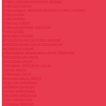
Ручки к противопожарным дверям
Ручки на розетке
Ручки-кольца, дверные молотки, ручки стучалки
Ручки кнобы
Ручки кнопки
Ручки на планке
Ручки раздельные, комплект
Ручки скобы
Заготовки ключей
Автомобильные заготовки ключей
Автомобильные ключи (спецключи)
Английские ключи
Бородковые, флажковые ключи (Дверняк)
Вертикальные ключи
Крестовые ключи
Помповые, трубчатые ключи
Разные ключи
Сейфовые ключи
Финские ключи (Abloy)
Чипы для домофона
Скобяные изделия
Крючки мебельные
Накладки амбарные
Полкодержатели
Пружины дверные