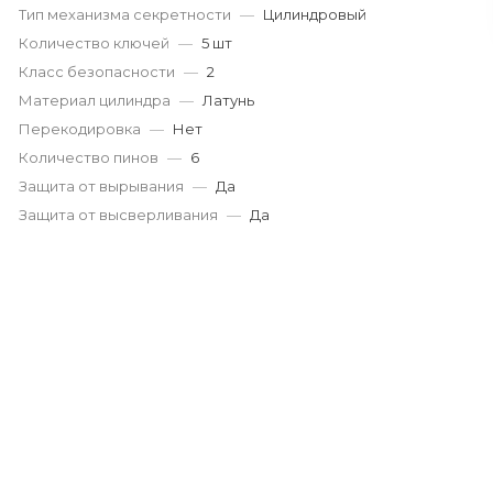
г. Кемерово, пр. Ленина
Тип механизма секретности
—
Цилиндровый
Пн-Пт: 9:00-19:00
Количество ключей
—
5 шт
Cб-Вс: 9:00-17:00
Класс безопасности
—
2
korund119@yandex.ru
Материал цилиндра
—
Латунь
Перекодировка
—
Нет
Количество пинов
—
6
Защита от вырывания
—
Да
Защита от высверливания
—
Да