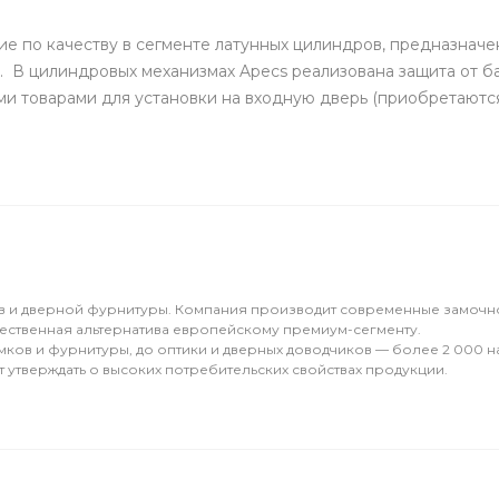
е по качеству в сегменте латунных цилиндров, предназначе
1. В цилиндровых механизмах Apecs реализована защита от б
и товарами для установки на входную дверь (приобретаются 
в и дверной фурнитуры. Компания производит современные замочн
ачественная альтернатива европейскому премиум-сегменту.
замков и фурнитуры, до оптики и дверных доводчиков — более 2 000
утверждать о высоких потребительских свойствах продукции.