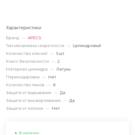
Характеристики
Бренд
—
APECS
Тип механизма секретности
—
Цилиндровый
Количество ключей
—
5 шт
Класс безопасности
—
2
Материал цилиндра
—
Латунь
Перекодировка
—
Нет
Количество пинов
—
6
Защита от вырывания
—
Да
Защита от высверливания
—
Да
Защита от излома
—
Нет
В наличии