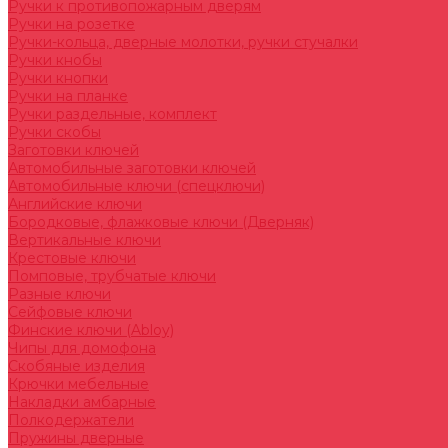
Ручки к противопожарным дверям
Ручки на розетке
Ручки-кольца, дверные молотки, ручки стучалки
Ручки кнобы
Ручки кнопки
Ручки на планке
Ручки раздельные, комплект
Ручки скобы
Заготовки ключей
Автомобильные заготовки ключей
Автомобильные ключи (спецключи)
Английские ключи
Бородковые, флажковые ключи (Дверняк)
Вертикальные ключи
Крестовые ключи
Помповые, трубчатые ключи
Разные ключи
Сейфовые ключи
Финские ключи (Abloy)
Чипы для домофона
Скобяные изделия
Крючки мебельные
Накладки амбарные
Полкодержатели
Пружины дверные