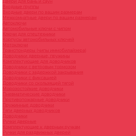
Двери для бань и саун
Входные группы
Входные двери по вашим размерам
Межкомнатные двери по вашим размерам
Автоключи
Автомобильные ключи с чипом
Ключи для спецтехники
Корпусы автомобильных ключей
Мотоключи
Транспондеры (чипы иммобилайзера)
Доводчики дверные, пружины
Комплектующие для доводчиков
Доводчики с ветровым тормозом
Доводчики с задержкой закрывания
Доводчики с фиксацией
Доводчики со скользящей тягой
Морозостойкие доводчики
Пневматические доводчики
Противопожарные доводчики
Пружинные доводчики
Тяги дверных доводчиков
Доводчики
Ручки дверные
Комплектующие к дверным ручкам
Ручки для раздвижных дверей