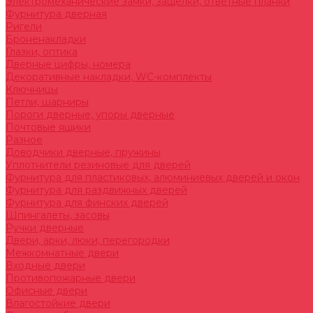
Электромеханические замки, защелки, ответные планки
Фурнитура дверная
Ригели
Броненакладки
Глазки, оптика
Дверные цифры, номера
Декоративные накладки, WC-комплекты
Ключницы
Петли, шарниры
Пороги дверные, упоры дверные
Почтовые ящики
Разное
Доводчики дверные, пружины
Уплотнители резиновые для дверей
Фурнитура для пластиковых, алюминиевых дверей и окон
Фурнитура для раздвижных дверей
Фурнитура для финских дверей
Шпингалеты, засовы
Ручки дверные
Двери, арки, люки, перегородки
Межкомнатные двери
Входные двери
Противопожарные двери
Офисные двери
Влагостойкие двери