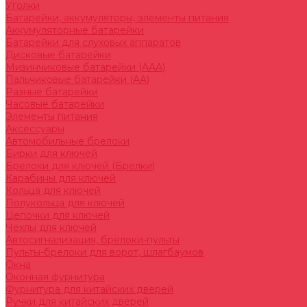
Уголки
Батарейки, аккумуляторы, элементы питания
Аккумуляторные батарейки
Батарейки для слуховых аппаратов
Дисковые батарейки
Мизинчиковые батарейки (AAA)
Пальчиковые батарейки (AA)
Разные батарейки
Часовые батарейки
Элементы питания
Аксессуары
Автомобильные брелоки
Бирки для ключей
Брелоки для ключей (Брелки)
Карабины для ключей
Кольца для ключей
Полукольца для ключей
Цепочки для ключей
Чехлы для ключей
Автосигнализация, брелоки-пульты
Пульты-брелоки для ворот, шлагбаумов
Окна
Оконная фурнитура
Фурнитура для китайских дверей
Ручки для китайских дверей