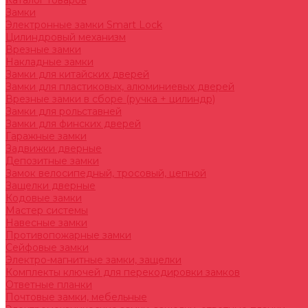
Каталог товаров
Замки
Электронные замки Smart Lock
Цилиндровый механизм
Врезные замки
Накладные замки
Замки для китайских дверей
Замки для пластиковых, алюминиевых дверей
Врезные замки в сборе (ручка + цилиндр)
Замки для рольставней
Замки для финских дверей
Гаражные замки
Задвижки дверные
Депозитные замки
Замок велосипедный, тросовый, цепной
Защелки дверные
Кодовые замки
Мастер системы
Навесные замки
Противопожарные замки
Сейфовые замки
Электро-магнитные замки, защелки
Комплекты ключей для перекодировки замков
Ответные планки
Почтовые замки, мебельные