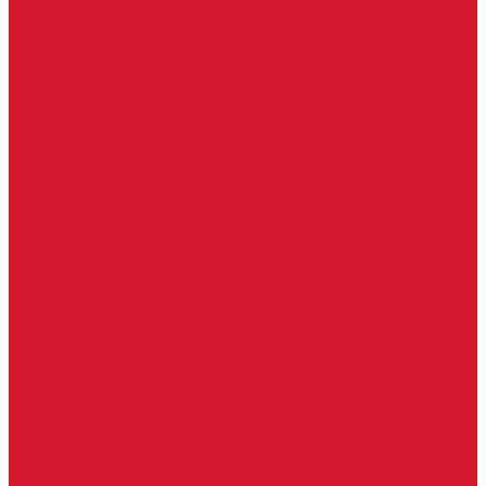
Бытовые ключи и чипы
Срочное изготовление ключей
Изготовление ключей любой сложности
Изготовление ключей на выезде
Для юридических лиц
Гарантия, качество
Замки
Установка замков
Ремонт замков (в том числе на выезде)
Восстановление ключей при полной утере
Кодировка, перекодировка замков
Подбор замка на замену старого
Бесплатная консультация по замкам
Автоключи и брелоки
Вскрытие и разблокировка авто
Услуги на выезде
Восстановление при полной утере ключа
Ремонт брелоков (кнопки, дисплеи)
Программирование и нарезка автомобильных ключей
Ремонт замков и ключей зажигания
Двери, ворота
Установка дверей, ворот
Доставка дверей, ворот
Ремонт дверей, ворот
Подбор замков и фурнитуры