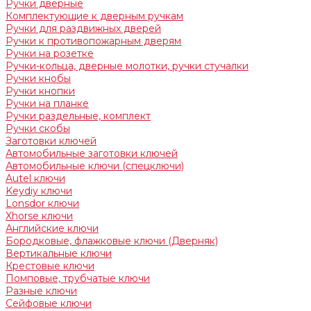
Ручки дверные
Комплектующие к дверным ручкам
Ручки для раздвижных дверей
Ручки к противопожарным дверям
Ручки на розетке
Ручки-кольца, дверные молотки, ручки стучалки
Ручки кнобы
Ручки кнопки
Ручки на планке
Ручки раздельные, комплект
Ручки скобы
Заготовки ключей
Автомобильные заготовки ключей
Автомобильные ключи (спецключи)
Autel ключи
Keydiy ключи
Lonsdor ключи
Xhorse ключи
Английские ключи
Бородковые, флажковые ключи (Дверняк)
Вертикальные ключи
Крестовые ключи
Помповые, трубчатые ключи
Разные ключи
Сейфовые ключи