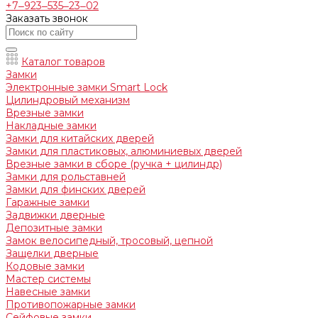
+7‒923‒535‒23‒02
Заказать звонок
Каталог товаров
Замки
Электронные замки Smart Lock
Цилиндровый механизм
Врезные замки
Накладные замки
Замки для китайских дверей
Замки для пластиковых, алюминиевых дверей
Врезные замки в сборе (ручка + цилиндр)
Замки для рольставней
Замки для финских дверей
Гаражные замки
Задвижки дверные
Депозитные замки
Замок велосипедный, тросовый, цепной
Защелки дверные
Кодовые замки
Мастер системы
Навесные замки
Противопожарные замки
Сейфовые замки