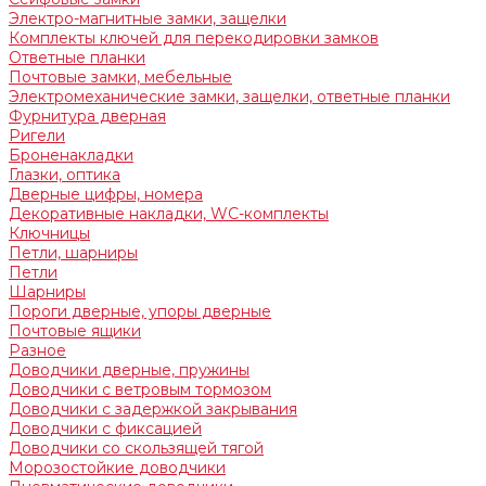
Электро-магнитные замки, защелки
Комплекты ключей для перекодировки замков
Ответные планки
Почтовые замки, мебельные
Электромеханические замки, защелки, ответные планки
Фурнитура дверная
Ригели
Броненакладки
Глазки, оптика
Дверные цифры, номера
Декоративные накладки, WC-комплекты
Ключницы
Петли, шарниры
Петли
Шарниры
Пороги дверные, упоры дверные
Почтовые ящики
Разное
Доводчики дверные, пружины
Доводчики с ветровым тормозом
Доводчики с задержкой закрывания
Доводчики с фиксацией
Доводчики со скользящей тягой
Морозостойкие доводчики