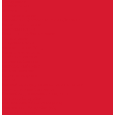
Keydiy ключи
Lonsdor ключи
Xhorse ключи
Английские ключи
Бородковые, флажковые ключи (Дверняк)
Вертикальные ключи
Крестовые ключи
Помповые, трубчатые ключи
Разные ключи
Сейфовые ключи
Финские ключи (Abloy)
Чипы для домофона
Скобяные изделия
Крючки мебельные
Накладки амбарные
Полкодержатели
Пружины дверные
Уголки
Батарейки, аккумуляторы, элементы питания
Аккумуляторные батарейки
Батарейки для слуховых аппаратов
Дисковые батарейки
Мизинчиковые батарейки (AAA)
Пальчиковые батарейки (AA)
Разные батарейки