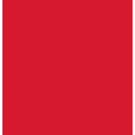
Часовые батарейки
Элементы питания
Аксессуары
Автомобильные брелоки
Бирки для ключей
Брелоки для ключей (Брелки)
Карабины для ключей
Кольца для ключей
Полукольца для ключей
Цепочки для ключей
Чехлы для ключей
Автосигнализация, брелоки-пульты
Пульты-брелоки для ворот, шлагбаумов
Окна
Оконная фурнитура
Фурнитура для китайских дверей
Ручки для китайских дверей
Регистраторы, камеры видеонаблюдения
СКУД
Домофоны
Аудио домофоны
Видео домофоны
IP-домофоны
Вызывная видео-панель
Переговорные устройства