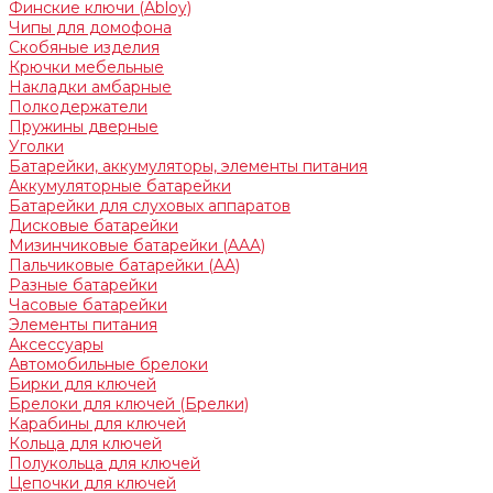
Финские ключи (Abloy)
Чипы для домофона
Скобяные изделия
Крючки мебельные
Накладки амбарные
Полкодержатели
Пружины дверные
Уголки
Батарейки, аккумуляторы, элементы питания
Аккумуляторные батарейки
Батарейки для слуховых аппаратов
Дисковые батарейки
Мизинчиковые батарейки (AAA)
Пальчиковые батарейки (AA)
Разные батарейки
Часовые батарейки
Элементы питания
Аксессуары
Автомобильные брелоки
Бирки для ключей
Брелоки для ключей (Брелки)
Карабины для ключей
Кольца для ключей
Полукольца для ключей
Цепочки для ключей