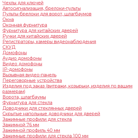
Чехлы для ключей
Автосигнализация, брелоки-пульты
Пульты-брелоки для ворот, шлагбаумов
Окна
Оконная фурнитура
Фурнитура для китайских дверей
Ручки для китайских дверей
Регистраторы, камеры видеонаблюдения
СКУД
Домофоны
Аудио домофоны
Видео домофоны
IP-домофоны
Вызывная видео-панель
Переговорные устройства
Изделия под заказ (витражи, козырьки, изделия по вашим
размерам)
Ворота, шлагбаумы
Фурнитура для стекла
Доводчики для стеклянных дверей
Скрытые напольные доводчики для дверей
Зажимные профили для стекла
Зажимной 76 мм
Зажимной профиль 40 мм
Зажимные профили для стекла 100 мм