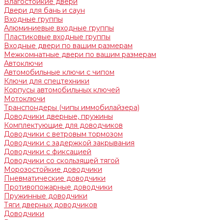
Влагостойкие двери
Двери для бань и саун
Входные группы
Алюминиевые входные группы
Пластиковые входные группы
Входные двери по вашим размерам
Межкомнатные двери по вашим размерам
Автоключи
Автомобильные ключи с чипом
Ключи для спецтехники
Корпусы автомобильных ключей
Мотоключи
Транспондеры (чипы иммобилайзера)
Доводчики дверные, пружины
Комплектующие для доводчиков
Доводчики с ветровым тормозом
Доводчики с задержкой закрывания
Доводчики с фиксацией
Доводчики со скользящей тягой
Морозостойкие доводчики
Пневматические доводчики
Противопожарные доводчики
Пружинные доводчики
Тяги дверных доводчиков
Доводчики