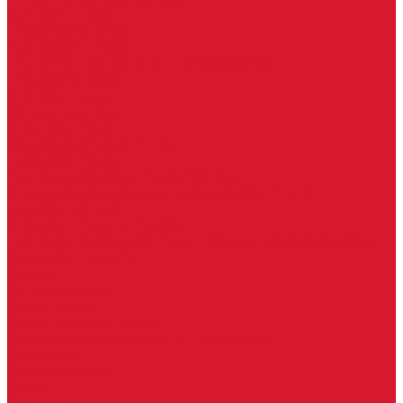
Гаражные замки
Задвижки дверные
Депозитные замки
Замок велосипедный, тросовый, цепной
Защелки дверные
Кодовые замки
Мастер системы
Навесные замки
Противопожарные замки
Сейфовые замки
Электро-магнитные замки, защелки
Комплекты ключей для перекодировки замков
Ответные планки
Почтовые замки, мебельные
Электромеханические замки, защелки, ответные планки
Фурнитура дверная
Ригели
Броненакладки
Глазки, оптика
Дверные цифры, номера
Декоративные накладки, WC-комплекты
Ключницы
Петли, шарниры
Петли