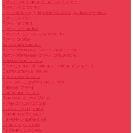
Ручки к противопожарным дверям
Ручки на розетке
Ручки-кольца, дверные молотки, ручки стучалки
Ручки кнобы
Ручки кнопки
Ручки на планке
Ручки раздельные, комплект
Ручки скобы
Заготовки ключей
Автомобильные заготовки ключей
Автомобильные ключи (спецключи)
Английские ключи
Бородковые, флажковые ключи (Дверняк)
Вертикальные ключи
Крестовые ключи
Помповые, трубчатые ключи
Разные ключи
Сейфовые ключи
Финские ключи (Abloy)
Чипы для домофона
Скобяные изделия
Крючки мебельные
Накладки амбарные
Полкодержатели
Пружины дверные