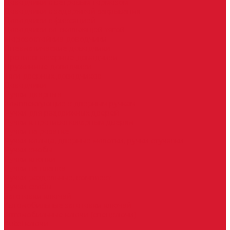
Доводчики с ветровым тормозом
Доводчики с задержкой закрывания
Доводчики с фиксацией
Доводчики со скользящей тягой
Морозостойкие доводчики
Пневматические доводчики
Противопожарные доводчики
Пружинные доводчики
Тяги дверных доводчиков
Доводчики
Ручки дверные
Комплектующие к дверным ручкам
Ручки для раздвижных дверей
Ручки к противопожарным дверям
Ручки на розетке
Ручки-кольца, дверные молотки, ручки стучалки
Ручки кнобы
Ручки кнопки
Ручки на планке
Ручки раздельные, комплект
Ручки скобы
Заготовки ключей
Автомобильные заготовки ключей
Автомобильные ключи (спецключи)
Autel ключи