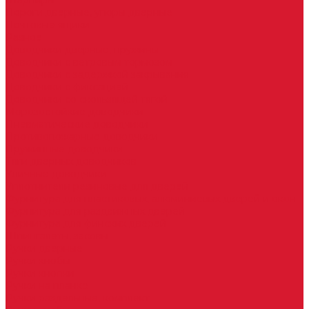
Шарниры
Пороги дверные, упоры дверные
Почтовые ящики
Разное
Доводчики дверные, пружины
Доводчики с ветровым тормозом
Доводчики с задержкой закрывания
Доводчики с фиксацией
Доводчики со скользящей тягой
Морозостойкие доводчики
Пневматические доводчики
Противопожарные доводчики
Пружинные доводчики
Тяги дверных доводчиков
Уличные доводчики
Уплотнители резиновые для дверей
Фурнитура для пластиковых, алюминиевых дверей и окон
Фурнитура для раздвижных дверей
Фурнитура для финских дверей
Шпингалеты, засовы
Ручки дверные
Ручки кнобы
Ручки кнопки
Ручки на планке
Ручки раздельные, комплект