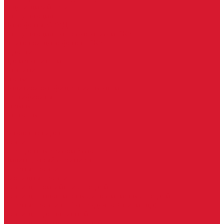
Услуги дизайнера
Консультация
Домофоны, СКУД
Консультация по домофонам и СКУД
Установка домофонов, СКУД
Гарантия
Производители
Компания
Статьи
Политика конфиденциальности
Сертификаты
Отзывы
Контакты
...
Каталог товаров
Замки
Электронные замки Smart Lock
Цилиндровый механизм
Врезные замки
Накладные замки
Замки для китайских дверей
Замки для пластиковых, алюминиевых дверей
Врезные замки в сборе (ручка + цилиндр)
Замки для рольставней
Замки для финских дверей