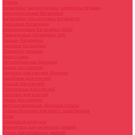
Уголки
Батарейки, аккумуляторы, элементы питания
Аккумуляторные батарейки
Батарейки для слуховых аппаратов
Дисковые батарейки
Мизинчиковые батарейки (AAA)
Пальчиковые батарейки (AA)
Разные батарейки
Часовые батарейки
Элементы питания
Аксессуары
Автомобильные брелоки
Бирки для ключей
Брелоки для ключей (Брелки)
Карабины для ключей
Кольца для ключей
Полукольца для ключей
Цепочки для ключей
Чехлы для ключей
Автосигнализация, брелоки-пульты
Пульты-брелоки для ворот, шлагбаумов
Окна
Оконная фурнитура
Фурнитура для китайских дверей
Ручки для китайских дверей