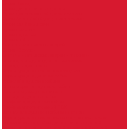
Серия Вектор
Ручки для стеклянных дверей
Ручка для стеклянной двери с замком
Ручки &quot;Лайт&quot; тонкостенные
Ручки для бань и саун
Ручки офисные
Ручки под заказ
Ручки-кнобы
Системы маятниковых дверей
Серия «Вектор»
Системы маятниковых дверей «Классика»
Спайдеры и фурнитура для козырьков
Спайдеры для стекла
Фурнитура для стеклянных козырьков
Фурнитура для душевых кабин
Акваслайд душевая кабина
Коннекторы для душевых кабин
Петли без реза уплотнителя
Петли для душевых кабин
Профили для душевых кабин
Профиль уплотнительный ПВХ
Штанги для душевой кабины из стекла
Фурнитура для стеклянных межкомнатных дверей
Алюминиевые коробки для стеклянных дверей
Замки для стеклянных дверей с нажимной ручкой