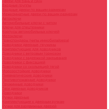
Двери для бань и саун
Входные группы
Входные двери по вашим размерам
Межкомнатные двери по вашим размерам
Автоключи
Автомобильные ключи с чипом
Ключи для спецтехники
Корпусы автомобильных ключей
Мотоключи
Транспондеры (чипы иммобилайзера)
Доводчики дверные, пружины
Комплектующие для доводчиков
Доводчики с ветровым тормозом
Доводчики с задержкой закрывания
Доводчики с фиксацией
Доводчики со скользящей тягой
Морозостойкие доводчики
Пневматические доводчики
Противопожарные доводчики
Пружинные доводчики
Тяги дверных доводчиков
Доводчики
Ручки дверные
Комплектующие к дверным ручкам
Ручки для раздвижных дверей