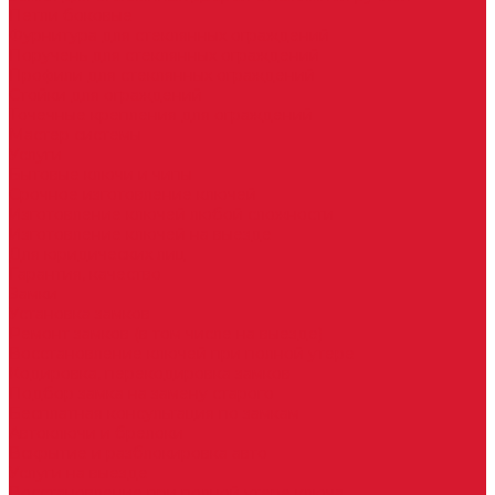
Петли боковые
Фурнитура для стеклянных ограждений
Поручень для стеклянных ограждений
Профили для стеклянных ограждений
Стойки для ограждений
Точечные крепления для ограждений
Мастер системы
Услуги
Бытовые ключи и чипы
Срочное изготовление ключей
Изготовление ключей любой сложности
Изготовление ключей на выезде
Для юридических лиц
Гарантия, качество
Замки
Установка замков
Ремонт замков (в том числе на выезде)
Восстановление ключей при полной утере
Кодировка, перекодировка замков
Подбор замка на замену старого
Бесплатная консультация по замкам
Автоключи и брелоки
Вскрытие и разблокировка авто
Услуги на выезде
Восстановление при полной утере ключа