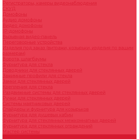
Регистраторы, камеры видеонаблюдения
СКУД
Домофоны
Аудио домофоны
Видео домофоны
IP-домофоны
Вызывная видео-панель
Переговорные устройства
Изделия под заказ (витражи, козырьки, изделия по вашим
размерам)
Ворота, шлагбаумы
Фурнитура для стекла
Доводчики для стеклянных дверей
Зажимные профили для стекла
Замки для стеклянных дверей
Крепления для стекла
Раздвижные системы для стеклянных дверей
Ручки для стеклянных дверей
Системы маятниковых дверей
Спайдеры и фурнитура для козырьков
Фурнитура для душевых кабин
Фурнитура для стеклянных межкомнатных дверей
Фурнитура для стеклянных ограждений
Мастер системы
Услуги