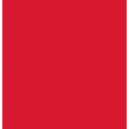
Ручки скобы
Двери, арки, люки, перегородки
Межкомнатные двери
Входные двери
Противопожарные двери
Противопожарные алюминиевые двери
Противопожарные деревянные двери
Противопожарные металлические двери (ДМП)
Противопожарные пластиковые двери
Офисные двери
Влагостойкие двери
Двери для бань и саун
Входные группы
Алюминиевые входные группы
Пластиковые входные группы
Входные двери по вашим размерам
Межкомнатные двери по вашим размерам
Автоключи
Автомобильные ключи с чипом
Ключи для спецтехники
Корпусы автомобильных ключей
Мотоключи
Транспондеры (чипы иммобилайзера)
Доводчики дверные, пружины
Комплектующие для доводчиков