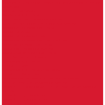
Изделия под заказ (витражи, козырьки, изделия по вашим
размерам)
Ворота, шлагбаумы
Фурнитура для стекла
Доводчики для стеклянных дверей
Скрытые напольные доводчики для дверей
Зажимные профили для стекла
Зажимной 76 мм
Зажимной профиль 40 мм
Зажимные профили для стекла 100 мм
Опорный профиль для стекла
Замки для стеклянных дверей
Замки механические для стекла
Ответные части под замок
Крепления для стекла
«Точки Россия»
Крепления для стекла «Классика»
Серия «Соединители»
Раздвижные системы для стеклянных дверей
Аура система для раздвижных дверей
Серия &quot;Гармоника&quot; система для раздвижных
дверей
Серия &quot;Дельта&quot;
Серия &quot;Дельта+&quot;
Серия «Вектор мини»