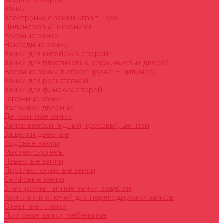
Каталог товаров
Замки
Электронные замки Smart Lock
Цилиндровый механизм
Врезные замки
Накладные замки
Замки для китайских дверей
Замки для пластиковых, алюминиевых дверей
Врезные замки в сборе (ручка + цилиндр)
Замки для рольставней
Замки для финских дверей
Гаражные замки
Задвижки дверные
Депозитные замки
Замок велосипедный, тросовый, цепной
Защелки дверные
Кодовые замки
Мастер системы
Навесные замки
Противопожарные замки
Сейфовые замки
Электро-магнитные замки, защелки
Комплекты ключей для перекодировки замков
Ответные планки
Почтовые замки, мебельные