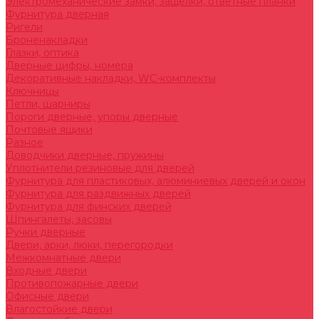
Электромеханические замки, защелки, ответные планки
Фурнитура дверная
Ригели
Броненакладки
Глазки, оптика
Дверные цифры, номера
Декоративные накладки, WC-комплекты
Ключницы
Петли, шарниры
Пороги дверные, упоры дверные
Почтовые ящики
Разное
Доводчики дверные, пружины
Уплотнители резиновые для дверей
Фурнитура для пластиковых, алюминиевых дверей и окон
Фурнитура для раздвижных дверей
Фурнитура для финских дверей
Шпингалеты, засовы
Ручки дверные
Двери, арки, люки, перегородки
Межкомнатные двери
Входные двери
Противопожарные двери
Офисные двери
Влагостойкие двери