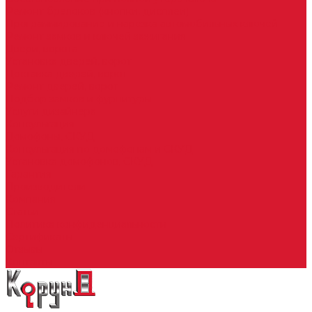
Ремонт брелоков (кнопки, дисплеи)
Программирование и нарезка автомобильных ключей
Ремонт замков и ключей зажигания
Двери, ворота
Установка дверей, ворот
Доставка дверей, ворот
Ремонт дверей, ворот
Подбор замков и фурнитуры
Услуги дизайнера
Консультация
Домофоны, СКУД
Консультация по домофонам и СКУД
Установка домофонов, СКУД
Гарантия
Производители
Компания
Статьи
Политика конфиденциальности
Сертификаты
Отзывы
Контакты