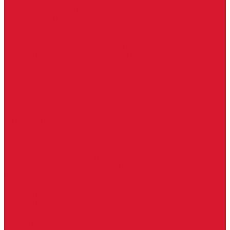
Шарниры
Пороги дверные, упоры дверные
Почтовые ящики
Разное
Доводчики дверные, пружины
Доводчики с ветровым тормозом
Доводчики с задержкой закрывания
Доводчики с фиксацией
Доводчики со скользящей тягой
Морозостойкие доводчики
Пневматические доводчики
Противопожарные доводчики
Пружинные доводчики
Тяги дверных доводчиков
Уличные доводчики
Уплотнители резиновые для дверей
Фурнитура для пластиковых, алюминиевых дверей и окон
Фурнитура для раздвижных дверей
Фурнитура для финских дверей
Шпингалеты, засовы
Ручки дверные
Ручки кнобы
Ручки кнопки
Ручки на планке
Ручки раздельные, комплект