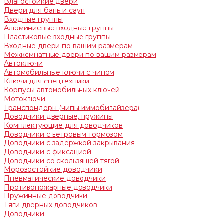
Влагостойкие двери
Двери для бань и саун
Входные группы
Алюминиевые входные группы
Пластиковые входные группы
Входные двери по вашим размерам
Межкомнатные двери по вашим размерам
Автоключи
Автомобильные ключи с чипом
Ключи для спецтехники
Корпусы автомобильных ключей
Мотоключи
Транспондеры (чипы иммобилайзера)
Доводчики дверные, пружины
Комплектующие для доводчиков
Доводчики с ветровым тормозом
Доводчики с задержкой закрывания
Доводчики с фиксацией
Доводчики со скользящей тягой
Морозостойкие доводчики
Пневматические доводчики
Противопожарные доводчики
Пружинные доводчики
Тяги дверных доводчиков
Доводчики