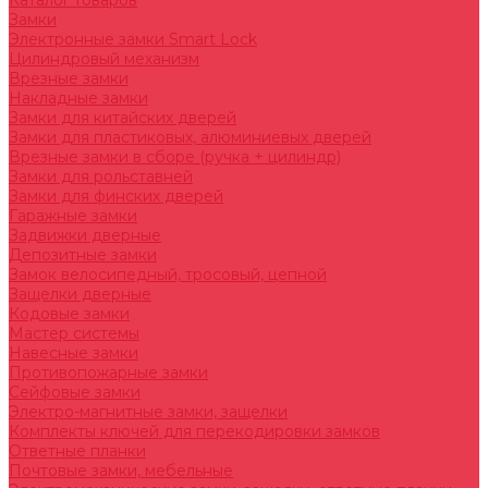
Каталог товаров
Замки
Электронные замки Smart Lock
Цилиндровый механизм
Врезные замки
Накладные замки
Замки для китайских дверей
Замки для пластиковых, алюминиевых дверей
Врезные замки в сборе (ручка + цилиндр)
Замки для рольставней
Замки для финских дверей
Гаражные замки
Задвижки дверные
Депозитные замки
Замок велосипедный, тросовый, цепной
Защелки дверные
Кодовые замки
Мастер системы
Навесные замки
Противопожарные замки
Сейфовые замки
Электро-магнитные замки, защелки
Комплекты ключей для перекодировки замков
Ответные планки
Почтовые замки, мебельные