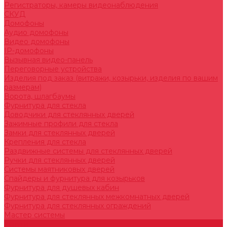
Регистраторы, камеры видеонаблюдения
СКУД
Домофоны
Аудио домофоны
Видео домофоны
IP-домофоны
Вызывная видео-панель
Переговорные устройства
Изделия под заказ (витражи, козырьки, изделия по вашим
размерам)
Ворота, шлагбаумы
Фурнитура для стекла
Доводчики для стеклянных дверей
Зажимные профили для стекла
Замки для стеклянных дверей
Крепления для стекла
Раздвижные системы для стеклянных дверей
Ручки для стеклянных дверей
Системы маятниковых дверей
Спайдеры и фурнитура для козырьков
Фурнитура для душевых кабин
Фурнитура для стеклянных межкомнатных дверей
Фурнитура для стеклянных ограждений
Мастер системы
Услуги