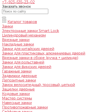
+7‒923‒535‒23‒02
Заказать звонок
Каталог товаров
Замки
Электронные замки Smart Lock
Цилиндровый механизм
Врезные замки
Накладные замки
Замки для китайских дверей
Замки для пластиковых, алюминиевых дверей
Врезные замки в сборе (ручка + цилиндр)
Замки для рольставней
Замки для финских дверей
Гаражные замки
Задвижки дверные
Депозитные замки
Замок велосипедный, тросовый, цепной
Защелки дверные
Кодовые замки
Мастер системы
Навесные замки
Противопожарные замки
Сейфовые замки