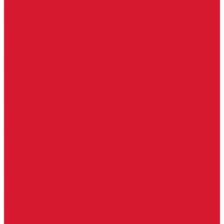
Доводчики с ветровым тормозом
Доводчики с задержкой закрывания
Доводчики с фиксацией
Доводчики со скользящей тягой
Морозостойкие доводчики
Пневматические доводчики
Противопожарные доводчики
Пружинные доводчики
Тяги дверных доводчиков
Доводчики
Ручки дверные
Комплектующие к дверным ручкам
Ручки для раздвижных дверей
Ручки к противопожарным дверям
Ручки на розетке
Ручки-кольца, дверные молотки, ручки стучалки
Ручки кнобы
Ручки кнопки
Ручки на планке
Ручки раздельные, комплект
Ручки скобы
Заготовки ключей
Автомобильные заготовки ключей
Автомобильные ключи (спецключи)
Autel ключи