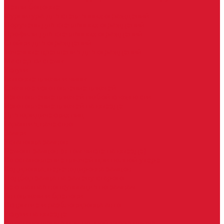
Петли боковые
Фурнитура для стеклянных ограждений
Поручень для стеклянных ограждений
Профили для стеклянных ограждений
Стойки для ограждений
Точечные крепления для ограждений
Мастер системы
Услуги
Бытовые ключи и чипы
Срочное изготовление ключей
Изготовление ключей любой сложности
Изготовление ключей на выезде
Для юридических лиц
Гарантия, качество
Замки
Установка замков
Ремонт замков (в том числе на выезде)
Восстановление ключей при полной утере
Кодировка, перекодировка замков
Подбор замка на замену старого
Бесплатная консультация по замкам
Автоключи и брелоки
Вскрытие и разблокировка авто
Услуги на выезде
Восстановление при полной утере ключа