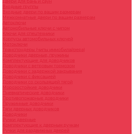
Двери для бань и саун
Входные группы
Входные двери по вашим размерам
Межкомнатные двери по вашим размерам
Автоключи
Автомобильные ключи с чипом
Ключи для спецтехники
Корпусы автомобильных ключей
Мотоключи
Транспондеры (чипы иммобилайзера)
Доводчики дверные, пружины
Комплектующие для доводчиков
Доводчики с ветровым тормозом
Доводчики с задержкой закрывания
Доводчики с фиксацией
Доводчики со скользящей тягой
Морозостойкие доводчики
Пневматические доводчики
Противопожарные доводчики
Пружинные доводчики
Тяги дверных доводчиков
Доводчики
Ручки дверные
Комплектующие к дверным ручкам
Ручки для раздвижных дверей