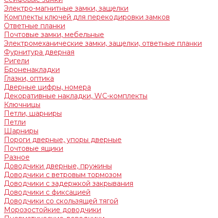
Электро-магнитные замки, защелки
Комплекты ключей для перекодировки замков
Ответные планки
Почтовые замки, мебельные
Электромеханические замки, защелки, ответные планки
Фурнитура дверная
Ригели
Броненакладки
Глазки, оптика
Дверные цифры, номера
Декоративные накладки, WC-комплекты
Ключницы
Петли, шарниры
Петли
Шарниры
Пороги дверные, упоры дверные
Почтовые ящики
Разное
Доводчики дверные, пружины
Доводчики с ветровым тормозом
Доводчики с задержкой закрывания
Доводчики с фиксацией
Доводчики со скользящей тягой
Морозостойкие доводчики