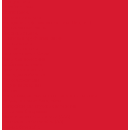
Keydiy ключи
Lonsdor ключи
Xhorse ключи
Английские ключи
Бородковые, флажковые ключи (Дверняк)
Вертикальные ключи
Крестовые ключи
Помповые, трубчатые ключи
Разные ключи
Сейфовые ключи
Финские ключи (Abloy)
Чипы для домофона
Скобяные изделия
Крючки мебельные
Накладки амбарные
Полкодержатели
Пружины дверные
Уголки
Батарейки, аккумуляторы, элементы питания
Аккумуляторные батарейки
Батарейки для слуховых аппаратов
Дисковые батарейки
Мизинчиковые батарейки (AAA)
Пальчиковые батарейки (AA)
Разные батарейки