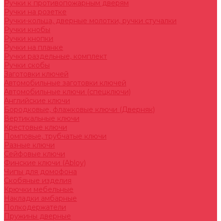
Ручки к противопожарным дверям
Ручки на розетке
Ручки-кольца, дверные молотки, ручки стучалки
Ручки кнобы
Ручки кнопки
Ручки на планке
Ручки раздельные, комплект
Ручки скобы
Заготовки ключей
Автомобильные заготовки ключей
Автомобильные ключи (спецключи)
Английские ключи
Бородковые, флажковые ключи (Дверняк)
Вертикальные ключи
Крестовые ключи
Помповые, трубчатые ключи
Разные ключи
Сейфовые ключи
Финские ключи (Abloy)
Чипы для домофона
Скобяные изделия
Крючки мебельные
Накладки амбарные
Полкодержатели
Пружины дверные