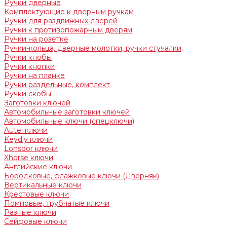
Ручки дверные
Комплектующие к дверным ручкам
Ручки для раздвижных дверей
Ручки к противопожарным дверям
Ручки на розетке
Ручки-кольца, дверные молотки, ручки стучалки
Ручки кнобы
Ручки кнопки
Ручки на планке
Ручки раздельные, комплект
Ручки скобы
Заготовки ключей
Автомобильные заготовки ключей
Автомобильные ключи (спецключи)
Autel ключи
Keydiy ключи
Lonsdor ключи
Xhorse ключи
Английские ключи
Бородковые, флажковые ключи (Дверняк)
Вертикальные ключи
Крестовые ключи
Помповые, трубчатые ключи
Разные ключи
Сейфовые ключи