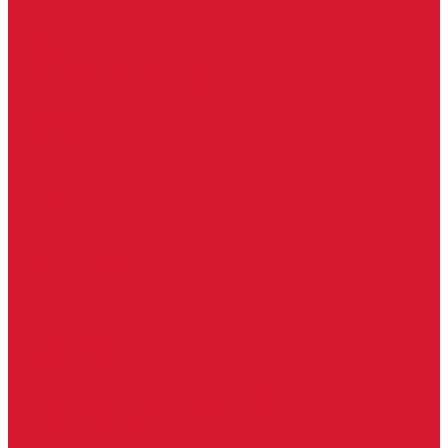
Услуги дизайнера
Консультация
Домофоны, СКУД
Консультация по домофонам и СКУД
Установка домофонов, СКУД
Гарантия
Производители
Компания
Статьи
Политика конфиденциальности
Сертификаты
Отзывы
Контакты
...
Каталог товаров
Замки
Электронные замки Smart Lock
Цилиндровый механизм
Врезные замки
Накладные замки
Замки для китайских дверей
Замки для пластиковых, алюминиевых дверей
Врезные замки в сборе (ручка + цилиндр)
Замки для рольставней
Замки для финских дверей