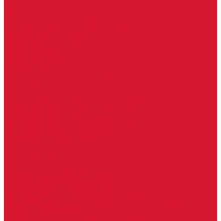
Серия Вектор
Ручки для стеклянных дверей
Ручка для стеклянной двери с замком
Ручки &quot;Лайт&quot; тонкостенные
Ручки для бань и саун
Ручки офисные
Ручки под заказ
Ручки-кнобы
Системы маятниковых дверей
Серия «Вектор»
Системы маятниковых дверей «Классика»
Спайдеры и фурнитура для козырьков
Спайдеры для стекла
Фурнитура для стеклянных козырьков
Фурнитура для душевых кабин
Акваслайд душевая кабина
Коннекторы для душевых кабин
Петли без реза уплотнителя
Петли для душевых кабин
Профили для душевых кабин
Профиль уплотнительный ПВХ
Штанги для душевой кабины из стекла
Фурнитура для стеклянных межкомнатных дверей
Алюминиевые коробки для стеклянных дверей
Замки для стеклянных дверей с нажимной ручкой