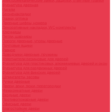
Электромеханические замки, защелки, ответные планки
Фурнитура дверная
Ригели
Броненакладки
Глазки, оптика
Дверные цифры, номера
Декоративные накладки, WC-комплекты
Ключницы
Петли, шарниры
Пороги дверные, упоры дверные
Почтовые ящики
Разное
Доводчики дверные, пружины
Уплотнители резиновые для дверей
Фурнитура для пластиковых, алюминиевых дверей и окон
Фурнитура для раздвижных дверей
Фурнитура для финских дверей
Шпингалеты, засовы
Ручки дверные
Двери, арки, люки, перегородки
Межкомнатные двери
Входные двери
Противопожарные двери
Офисные двери
Влагостойкие двери