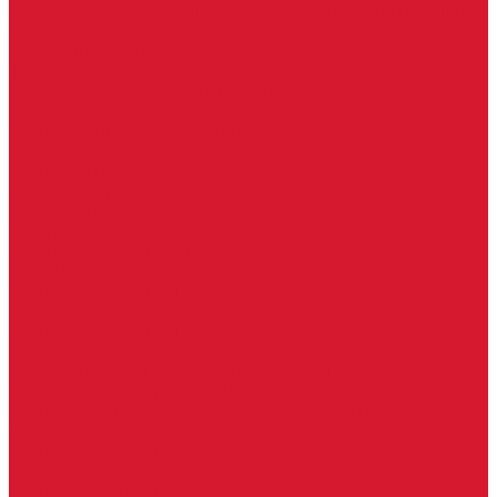
Изделия под заказ (витражи, козырьки, изделия по вашим
размерам)
Ворота, шлагбаумы
Фурнитура для стекла
Доводчики для стеклянных дверей
Скрытые напольные доводчики для дверей
Зажимные профили для стекла
Зажимной 76 мм
Зажимной профиль 40 мм
Зажимные профили для стекла 100 мм
Опорный профиль для стекла
Замки для стеклянных дверей
Замки механические для стекла
Ответные части под замок
Крепления для стекла
«Точки Россия»
Крепления для стекла «Классика»
Серия «Соединители»
Раздвижные системы для стеклянных дверей
Аура система для раздвижных дверей
Серия &quot;Гармоника&quot; система для раздвижных
дверей
Серия &quot;Дельта&quot;
Серия &quot;Дельта+&quot;
Серия «Вектор мини»