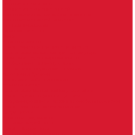
Бытовые ключи и чипы
Срочное изготовление ключей
Изготовление ключей любой сложности
Изготовление ключей на выезде
Для юридических лиц
Гарантия, качество
Замки
Установка замков
Ремонт замков (в том числе на выезде)
Восстановление ключей при полной утере
Кодировка, перекодировка замков
Подбор замка на замену старого
Бесплатная консультация по замкам
Автоключи и брелоки
Вскрытие и разблокировка авто
Услуги на выезде
Восстановление при полной утере ключа
Ремонт брелоков (кнопки, дисплеи)
Программирование и нарезка автомобильных ключей
Ремонт замков и ключей зажигания
Двери, ворота
Установка дверей, ворот
Доставка дверей, ворот
Ремонт дверей, ворот
Подбор замков и фурнитуры