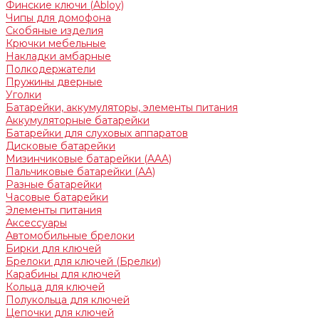
Финские ключи (Abloy)
Чипы для домофона
Скобяные изделия
Крючки мебельные
Накладки амбарные
Полкодержатели
Пружины дверные
Уголки
Батарейки, аккумуляторы, элементы питания
Аккумуляторные батарейки
Батарейки для слуховых аппаратов
Дисковые батарейки
Мизинчиковые батарейки (AAA)
Пальчиковые батарейки (AA)
Разные батарейки
Часовые батарейки
Элементы питания
Аксессуары
Автомобильные брелоки
Бирки для ключей
Брелоки для ключей (Брелки)
Карабины для ключей
Кольца для ключей
Полукольца для ключей
Цепочки для ключей