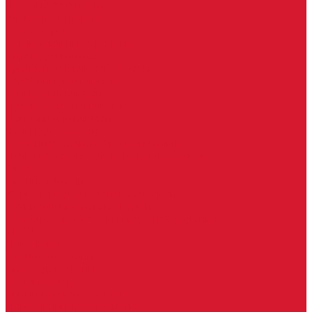
Часовые батарейки
Элементы питания
Аксессуары
Автомобильные брелоки
Бирки для ключей
Брелоки для ключей (Брелки)
Карабины для ключей
Кольца для ключей
Полукольца для ключей
Цепочки для ключей
Чехлы для ключей
Автосигнализация, брелоки-пульты
Пульты-брелоки для ворот, шлагбаумов
Окна
Оконная фурнитура
Фурнитура для китайских дверей
Ручки для китайских дверей
Регистраторы, камеры видеонаблюдения
СКУД
Домофоны
Аудио домофоны
Видео домофоны
IP-домофоны
Вызывная видео-панель
Переговорные устройства