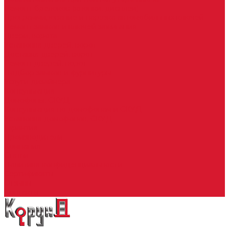
Ремонт брелоков (кнопки, дисплеи)
Программирование и нарезка автомобильных ключей
Ремонт замков и ключей зажигания
Двери, ворота
Установка дверей, ворот
Доставка дверей, ворот
Ремонт дверей, ворот
Подбор замков и фурнитуры
Услуги дизайнера
Консультация
Домофоны, СКУД
Консультация по домофонам и СКУД
Установка домофонов, СКУД
Гарантия
Производители
Компания
Статьи
Политика конфиденциальности
Сертификаты
Отзывы
Контакты