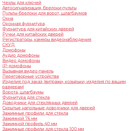
Чехлы для ключей
Автосигнализация, брелоки-пульты
Пульты-брелоки для ворот, шлагбаумов
Окна
Оконная фурнитура
Фурнитура для китайских дверей
Ручки для китайских дверей
Регистраторы, камеры видеонаблюдения
СКУД
Домофоны
Аудио домофоны
Видео домофоны
IP-домофоны
Вызывная видео-панель
Переговорные устройства
Изделия под заказ (витражи, козырьки, изделия по вашим
размерам)
Ворота, шлагбаумы
Фурнитура для стекла
Доводчики для стеклянных дверей
Скрытые напольные доводчики для дверей
Зажимные профили для стекла
Зажимной 76 мм
Зажимной профиль 40 мм
Зажимные профили для стекла 100 мм