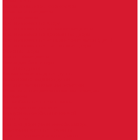
Ручки скобы
Двери, арки, люки, перегородки
Межкомнатные двери
Входные двери
Противопожарные двери
Противопожарные алюминиевые двери
Противопожарные деревянные двери
Противопожарные металлические двери (ДМП)
Противопожарные пластиковые двери
Офисные двери
Влагостойкие двери
Двери для бань и саун
Входные группы
Алюминиевые входные группы
Пластиковые входные группы
Входные двери по вашим размерам
Межкомнатные двери по вашим размерам
Автоключи
Автомобильные ключи с чипом
Ключи для спецтехники
Корпусы автомобильных ключей
Мотоключи
Транспондеры (чипы иммобилайзера)
Доводчики дверные, пружины
Комплектующие для доводчиков