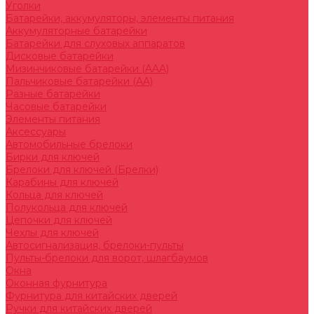
Уголки
Батарейки, аккумуляторы, элементы питания
Аккумуляторные батарейки
Батарейки для слуховых аппаратов
Дисковые батарейки
Мизинчиковые батарейки (AAA)
Пальчиковые батарейки (AA)
Разные батарейки
Часовые батарейки
Элементы питания
Аксессуары
Автомобильные брелоки
Бирки для ключей
Брелоки для ключей (Брелки)
Карабины для ключей
Кольца для ключей
Полукольца для ключей
Цепочки для ключей
Чехлы для ключей
Автосигнализация, брелоки-пульты
Пульты-брелоки для ворот, шлагбаумов
Окна
Оконная фурнитура
Фурнитура для китайских дверей
Ручки для китайских дверей