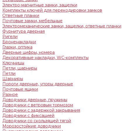
Электро-магнитные замки, защелки
Комплекты ключей для перекодировки замков
Ответные планки
Почтовые замки, мебельные
Электромеханические замки, защелки, ответные планки
Фурнитура дверная
Ригели
Броненакладки
Глазки, оптика
Дверные цифры, номера
Декоративные накладки, WC-комплекты
Ключницы
Петли, шарниры
Петли
Шарниры
Пороги дверные, упоры дверные
Почтовые ящики
Разное
Доводчики дверные, пружины
Доводчики с ветровым тормозом
Доводчики с задержкой закрывания
Доводчики с фиксацией
Доводчики со скользящей тягой
Морозостойкие доводчики