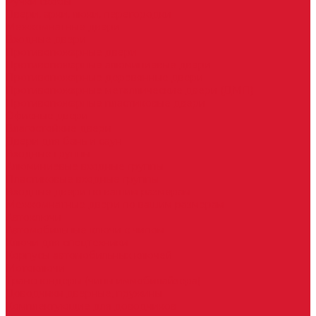
Ручки скобы
Двери, арки, люки, перегородки
Межкомнатные двери
Входные двери
Противопожарные двери
Противопожарные алюминиевые двери
Противопожарные деревянные двери
Противопожарные металлические двери (ДМП)
Противопожарные пластиковые двери
Офисные двери
Влагостойкие двери
Двери для бань и саун
Входные группы
Алюминиевые входные группы
Пластиковые входные группы
Входные двери по вашим размерам
Межкомнатные двери по вашим размерам
Автоключи
Автомобильные ключи с чипом
Ключи для спецтехники
Корпусы автомобильных ключей
Мотоключи
Транспондеры (чипы иммобилайзера)
Доводчики дверные, пружины
Комплектующие для доводчиков