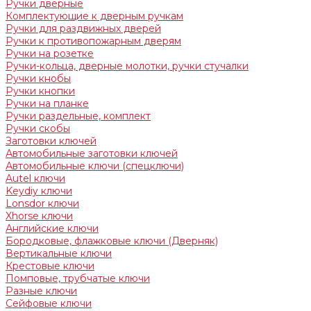
Ручки дверные
Комплектующие к дверным ручкам
Ручки для раздвижных дверей
Ручки к противопожарным дверям
Ручки на розетке
Ручки-кольца, дверные молотки, ручки стучалки
Ручки кнобы
Ручки кнопки
Ручки на планке
Ручки раздельные, комплект
Ручки скобы
Заготовки ключей
Автомобильные заготовки ключей
Автомобильные ключи (спецключи)
Autel ключи
Keydiy ключи
Lonsdor ключи
Xhorse ключи
Английские ключи
Бородковые, флажковые ключи (Дверняк)
Вертикальные ключи
Крестовые ключи
Помповые, трубчатые ключи
Разные ключи
Сейфовые ключи