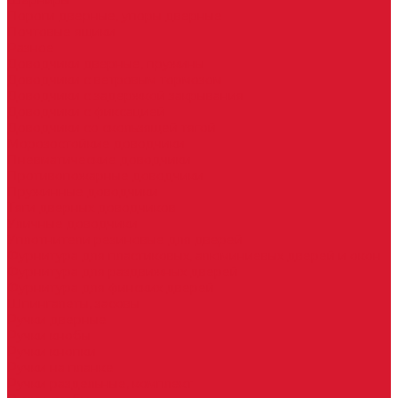
Шарниры
Пороги дверные, упоры дверные
Почтовые ящики
Разное
Доводчики дверные, пружины
Доводчики с ветровым тормозом
Доводчики с задержкой закрывания
Доводчики с фиксацией
Доводчики со скользящей тягой
Морозостойкие доводчики
Пневматические доводчики
Противопожарные доводчики
Пружинные доводчики
Тяги дверных доводчиков
Уличные доводчики
Уплотнители резиновые для дверей
Фурнитура для пластиковых, алюминиевых дверей и окон
Фурнитура для раздвижных дверей
Фурнитура для финских дверей
Шпингалеты, засовы
Ручки дверные
Ручки кнобы
Ручки кнопки
Ручки на планке
Ручки раздельные, комплект