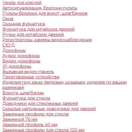
Чехлы для ключей
Автосигнализация, брелоки-пульты
Пульты-брелоки для ворот, шлагбаумов
Окна
Оконная фурнитура
Фурнитура для китайских дверей
Ручки для китайских дверей
Регистраторы, камеры видеонаблюдения
СКУД
Домофоны
Аудио домофоны
Видео домофоны
IP-домофоны
Вызывная видео-панель
Переговорные устройства
Изделия под заказ (витражи, козырьки, изделия по вашим
размерам)
Ворота, шлагбаумы
Фурнитура для стекла
Доводчики для стеклянных дверей
Скрытые напольные доводчики для дверей
Зажимные профили для стекла
Зажимной 76 мм
Зажимной профиль 40 мм
Зажимные профили для стекла 100 мм