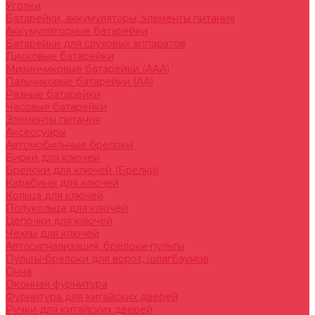
Уголки
Батарейки, аккумуляторы, элементы питания
Аккумуляторные батарейки
Батарейки для слуховых аппаратов
Дисковые батарейки
Мизинчиковые батарейки (AAA)
Пальчиковые батарейки (AA)
Разные батарейки
Часовые батарейки
Элементы питания
Аксессуары
Автомобильные брелоки
Бирки для ключей
Брелоки для ключей (Брелки)
Карабины для ключей
Кольца для ключей
Полукольца для ключей
Цепочки для ключей
Чехлы для ключей
Автосигнализация, брелоки-пульты
Пульты-брелоки для ворот, шлагбаумов
Окна
Оконная фурнитура
Фурнитура для китайских дверей
Ручки для китайских дверей