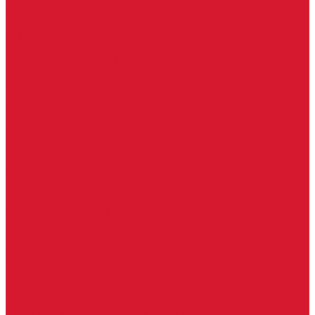
Петли боковые
Фурнитура для стеклянных ограждений
Поручень для стеклянных ограждений
Профили для стеклянных ограждений
Стойки для ограждений
Точечные крепления для ограждений
Мастер системы
Услуги
Бытовые ключи и чипы
Срочное изготовление ключей
Изготовление ключей любой сложности
Изготовление ключей на выезде
Для юридических лиц
Гарантия, качество
Замки
Установка замков
Ремонт замков (в том числе на выезде)
Восстановление ключей при полной утере
Кодировка, перекодировка замков
Подбор замка на замену старого
Бесплатная консультация по замкам
Автоключи и брелоки
Вскрытие и разблокировка авто
Услуги на выезде
Восстановление при полной утере ключа