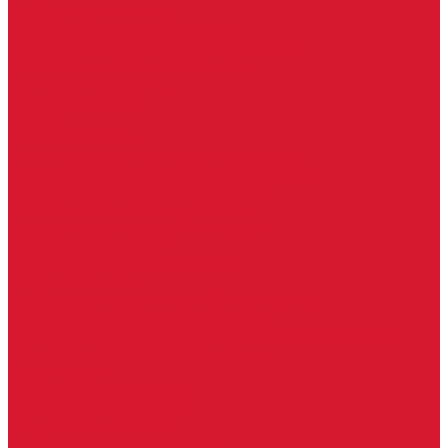
Бытовые ключи и чипы
Срочное изготовление ключей
Изготовление ключей любой сложности
Изготовление ключей на выезде
Для юридических лиц
Гарантия, качество
Замки
Установка замков
Ремонт замков (в том числе на выезде)
Восстановление ключей при полной утере
Кодировка, перекодировка замков
Подбор замка на замену старого
Бесплатная консультация по замкам
Автоключи и брелоки
Вскрытие и разблокировка авто
Услуги на выезде
Восстановление при полной утере ключа
Ремонт брелоков (кнопки, дисплеи)
Программирование и нарезка автомобильных ключей
Ремонт замков и ключей зажигания
Двери, ворота
Установка дверей, ворот
Доставка дверей, ворот
Ремонт дверей, ворот
Подбор замков и фурнитуры