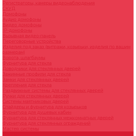
Регистраторы, камеры видеонаблюдения
СКУД
Домофоны
Аудио домофоны
Видео домофоны
IP-домофоны
Вызывная видео-панель
Переговорные устройства
Изделия под заказ (витражи, козырьки, изделия по вашим
размерам)
Ворота, шлагбаумы
Фурнитура для стекла
Доводчики для стеклянных дверей
Зажимные профили для стекла
Замки для стеклянных дверей
Крепления для стекла
Раздвижные системы для стеклянных дверей
Ручки для стеклянных дверей
Системы маятниковых дверей
Спайдеры и фурнитура для козырьков
Фурнитура для душевых кабин
Фурнитура для стеклянных межкомнатных дверей
Фурнитура для стеклянных ограждений
Мастер системы
Услуги