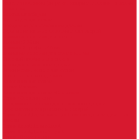
Изделия под заказ (витражи, козырьки, изделия по вашим
размерам)
Ворота, шлагбаумы
Фурнитура для стекла
Доводчики для стеклянных дверей
Скрытые напольные доводчики для дверей
Зажимные профили для стекла
Зажимной 76 мм
Зажимной профиль 40 мм
Зажимные профили для стекла 100 мм
Опорный профиль для стекла
Замки для стеклянных дверей
Замки механические для стекла
Ответные части под замок
Крепления для стекла
«Точки Россия»
Крепления для стекла «Классика»
Серия «Соединители»
Раздвижные системы для стеклянных дверей
Аура система для раздвижных дверей
Серия &quot;Гармоника&quot; система для раздвижных
дверей
Серия &quot;Дельта&quot;
Серия &quot;Дельта+&quot;
Серия «Вектор мини»