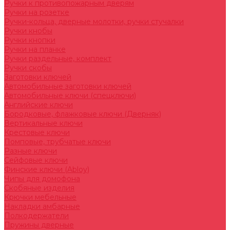
Ручки к противопожарным дверям
Ручки на розетке
Ручки-кольца, дверные молотки, ручки стучалки
Ручки кнобы
Ручки кнопки
Ручки на планке
Ручки раздельные, комплект
Ручки скобы
Заготовки ключей
Автомобильные заготовки ключей
Автомобильные ключи (спецключи)
Английские ключи
Бородковые, флажковые ключи (Дверняк)
Вертикальные ключи
Крестовые ключи
Помповые, трубчатые ключи
Разные ключи
Сейфовые ключи
Финские ключи (Abloy)
Чипы для домофона
Скобяные изделия
Крючки мебельные
Накладки амбарные
Полкодержатели
Пружины дверные