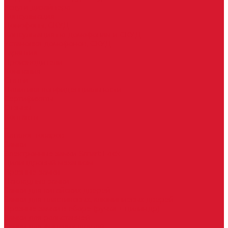
Услуги дизайнера
Консультация
Домофоны, СКУД
Консультация по домофонам и СКУД
Установка домофонов, СКУД
Гарантия
Производители
Компания
Статьи
Политика конфиденциальности
Сертификаты
Отзывы
Контакты
...
Каталог товаров
Замки
Электронные замки Smart Lock
Цилиндровый механизм
Врезные замки
Накладные замки
Замки для китайских дверей
Замки для пластиковых, алюминиевых дверей
Врезные замки в сборе (ручка + цилиндр)
Замки для рольставней
Замки для финских дверей