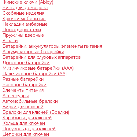
Финские ключи (Abloy)
Чипы для домофона
Скобяные изделия
Крючки мебельные
Накладки амбарные
Полкодержатели
Пружины дверные
Уголки
Батарейки, аккумуляторы, элементы питания
Аккумуляторные батарейки
Батарейки для слуховых аппаратов
Дисковые батарейки
Мизинчиковые батарейки (AAA)
Пальчиковые батарейки (AA)
Разные батарейки
Часовые батарейки
Элементы питания
Аксессуары
Автомобильные брелоки
Бирки для ключей
Брелоки для ключей (Брелки)
Карабины для ключей
Кольца для ключей
Полукольца для ключей
Цепочки для ключей