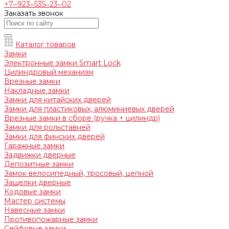
+7‒923‒535‒23‒02
Заказать звонок
Каталог товаров
Замки
Электронные замки Smart Lock
Цилиндровый механизм
Врезные замки
Накладные замки
Замки для китайских дверей
Замки для пластиковых, алюминиевых дверей
Врезные замки в сборе (ручка + цилиндр)
Замки для рольставней
Замки для финских дверей
Гаражные замки
Задвижки дверные
Депозитные замки
Замок велосипедный, тросовый, цепной
Защелки дверные
Кодовые замки
Мастер системы
Навесные замки
Противопожарные замки
Сейфовые замки