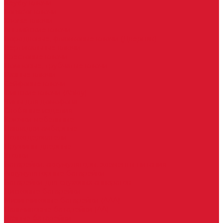
Keydiy ключи
Lonsdor ключи
Xhorse ключи
Английские ключи
Бородковые, флажковые ключи (Дверняк)
Вертикальные ключи
Крестовые ключи
Помповые, трубчатые ключи
Разные ключи
Сейфовые ключи
Финские ключи (Abloy)
Чипы для домофона
Скобяные изделия
Крючки мебельные
Накладки амбарные
Полкодержатели
Пружины дверные
Уголки
Батарейки, аккумуляторы, элементы питания
Аккумуляторные батарейки
Батарейки для слуховых аппаратов
Дисковые батарейки
Мизинчиковые батарейки (AAA)
Пальчиковые батарейки (AA)
Разные батарейки