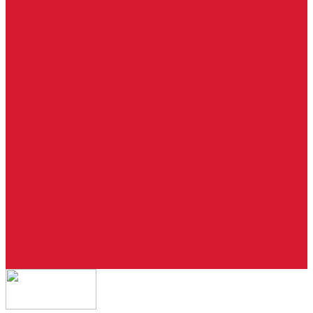
Ремонт брелоков (кнопки, дисплеи)
Программирование и нарезка автомобильных ключей
Ремонт замков и ключей зажигания
Двери, ворота
Установка дверей, ворот
Доставка дверей, ворот
Ремонт дверей, ворот
Подбор замков и фурнитуры
Услуги дизайнера
Консультация
Домофоны, СКУД
Консультация по домофонам и СКУД
Установка домофонов, СКУД
Гарантия
Производители
Компания
Статьи
Политика конфиденциальности
Сертификаты
Отзывы
Контакты