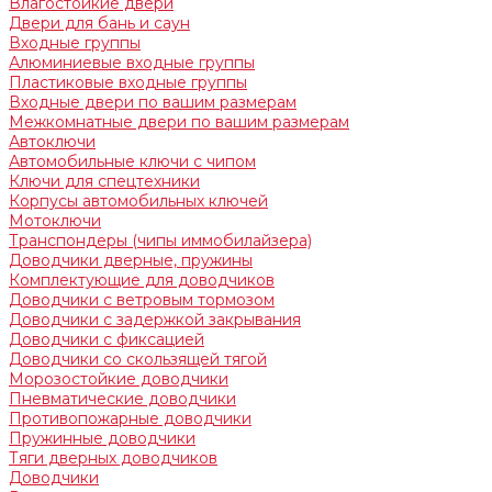
Влагостойкие двери
Двери для бань и саун
Входные группы
Алюминиевые входные группы
Пластиковые входные группы
Входные двери по вашим размерам
Межкомнатные двери по вашим размерам
Автоключи
Автомобильные ключи с чипом
Ключи для спецтехники
Корпусы автомобильных ключей
Мотоключи
Транспондеры (чипы иммобилайзера)
Доводчики дверные, пружины
Комплектующие для доводчиков
Доводчики с ветровым тормозом
Доводчики с задержкой закрывания
Доводчики с фиксацией
Доводчики со скользящей тягой
Морозостойкие доводчики
Пневматические доводчики
Противопожарные доводчики
Пружинные доводчики
Тяги дверных доводчиков
Доводчики