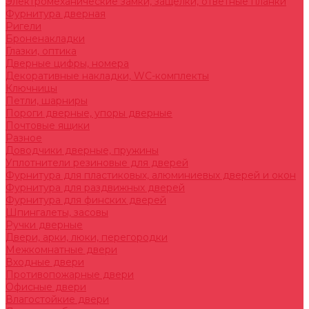
Электромеханические замки, защелки, ответные планки
Фурнитура дверная
Ригели
Броненакладки
Глазки, оптика
Дверные цифры, номера
Декоративные накладки, WC-комплекты
Ключницы
Петли, шарниры
Пороги дверные, упоры дверные
Почтовые ящики
Разное
Доводчики дверные, пружины
Уплотнители резиновые для дверей
Фурнитура для пластиковых, алюминиевых дверей и окон
Фурнитура для раздвижных дверей
Фурнитура для финских дверей
Шпингалеты, засовы
Ручки дверные
Двери, арки, люки, перегородки
Межкомнатные двери
Входные двери
Противопожарные двери
Офисные двери
Влагостойкие двери