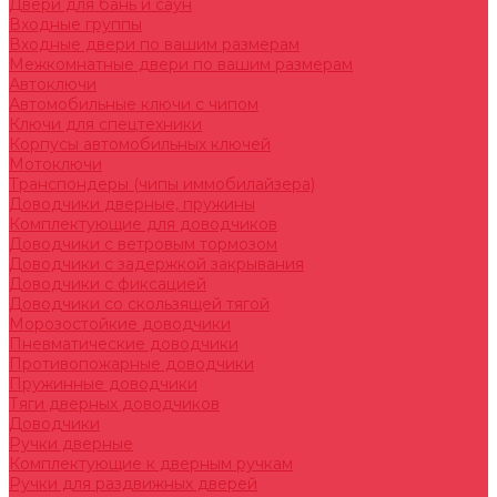
Двери для бань и саун
Входные группы
Входные двери по вашим размерам
Межкомнатные двери по вашим размерам
Автоключи
Автомобильные ключи с чипом
Ключи для спецтехники
Корпусы автомобильных ключей
Мотоключи
Транспондеры (чипы иммобилайзера)
Доводчики дверные, пружины
Комплектующие для доводчиков
Доводчики с ветровым тормозом
Доводчики с задержкой закрывания
Доводчики с фиксацией
Доводчики со скользящей тягой
Морозостойкие доводчики
Пневматические доводчики
Противопожарные доводчики
Пружинные доводчики
Тяги дверных доводчиков
Доводчики
Ручки дверные
Комплектующие к дверным ручкам
Ручки для раздвижных дверей