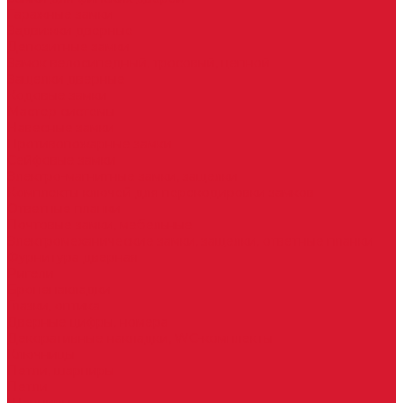
Гаражные замки
Задвижки дверные
Депозитные замки
Замок велосипедный, тросовый, цепной
Защелки дверные
Кодовые замки
Мастер системы
Навесные замки
Противопожарные замки
Сейфовые замки
Электро-магнитные замки, защелки
Комплекты ключей для перекодировки замков
Ответные планки
Почтовые замки, мебельные
Электромеханические замки, защелки, ответные планки
Фурнитура дверная
Ригели
Броненакладки
Глазки, оптика
Дверные цифры, номера
Декоративные накладки, WC-комплекты
Ключницы
Петли, шарниры
Петли