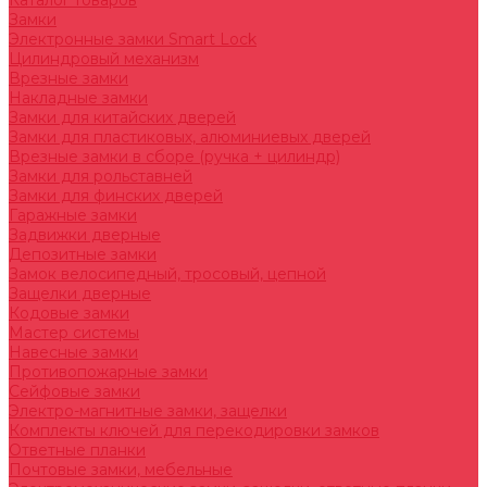
Каталог товаров
Замки
Электронные замки Smart Lock
Цилиндровый механизм
Врезные замки
Накладные замки
Замки для китайских дверей
Замки для пластиковых, алюминиевых дверей
Врезные замки в сборе (ручка + цилиндр)
Замки для рольставней
Замки для финских дверей
Гаражные замки
Задвижки дверные
Депозитные замки
Замок велосипедный, тросовый, цепной
Защелки дверные
Кодовые замки
Мастер системы
Навесные замки
Противопожарные замки
Сейфовые замки
Электро-магнитные замки, защелки
Комплекты ключей для перекодировки замков
Ответные планки
Почтовые замки, мебельные