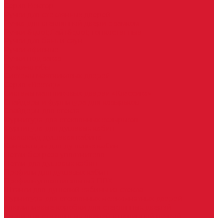
Серия Вектор
Ручки для стеклянных дверей
Ручка для стеклянной двери с замком
Ручки &quot;Лайт&quot; тонкостенные
Ручки для бань и саун
Ручки офисные
Ручки под заказ
Ручки-кнобы
Системы маятниковых дверей
Серия «Вектор»
Системы маятниковых дверей «Классика»
Спайдеры и фурнитура для козырьков
Спайдеры для стекла
Фурнитура для стеклянных козырьков
Фурнитура для душевых кабин
Акваслайд душевая кабина
Коннекторы для душевых кабин
Петли без реза уплотнителя
Петли для душевых кабин
Профили для душевых кабин
Профиль уплотнительный ПВХ
Штанги для душевой кабины из стекла
Фурнитура для стеклянных межкомнатных дверей
Алюминиевые коробки для стеклянных дверей
Замки для стеклянных дверей с нажимной ручкой