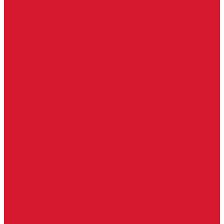
Часовые батарейки
Элементы питания
Аксессуары
Автомобильные брелоки
Бирки для ключей
Брелоки для ключей (Брелки)
Карабины для ключей
Кольца для ключей
Полукольца для ключей
Цепочки для ключей
Чехлы для ключей
Автосигнализация, брелоки-пульты
Пульты-брелоки для ворот, шлагбаумов
Окна
Оконная фурнитура
Фурнитура для китайских дверей
Ручки для китайских дверей
Регистраторы, камеры видеонаблюдения
СКУД
Домофоны
Аудио домофоны
Видео домофоны
IP-домофоны
Вызывная видео-панель
Переговорные устройства