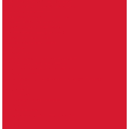
Доводчики с ветровым тормозом
Доводчики с задержкой закрывания
Доводчики с фиксацией
Доводчики со скользящей тягой
Морозостойкие доводчики
Пневматические доводчики
Противопожарные доводчики
Пружинные доводчики
Тяги дверных доводчиков
Доводчики
Ручки дверные
Комплектующие к дверным ручкам
Ручки для раздвижных дверей
Ручки к противопожарным дверям
Ручки на розетке
Ручки-кольца, дверные молотки, ручки стучалки
Ручки кнобы
Ручки кнопки
Ручки на планке
Ручки раздельные, комплект
Ручки скобы
Заготовки ключей
Автомобильные заготовки ключей
Автомобильные ключи (спецключи)
Autel ключи