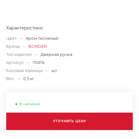
Характеристики
Цвет
—
Хром тисненый
Бренд
—
BORDER
Тип изделия
—
Дверная ручка
Артикул
—
70476
Базовая единица
—
шт
Вес
—
0,5 кг
В наличии
УТОЧНИТЬ ЦЕНУ