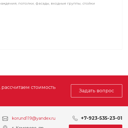
аждения, потолки, фасады, входные группы, стойки
.
, рассчитаем стоимость
Задать вопрос
+7-923-535-23-01
korund119@yandex.ru
г. Кемерово, пр.