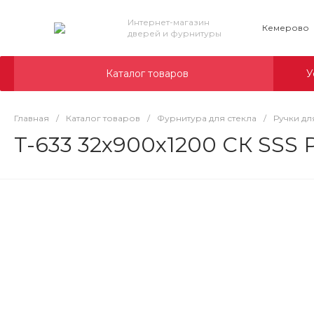
Интернет-магазин
Кемерово
дверей и фурнитуры
Каталог товаров
У
Главная
/
Каталог товаров
/
Фурнитура для стекла
/
Ручки дл
T-633 32x900x1200 СК SSS 