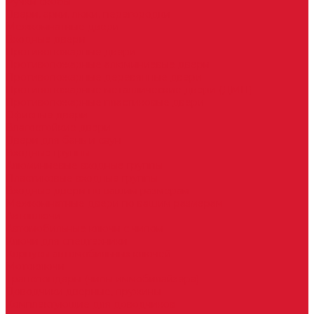
Ручки скобы
Двери, арки, люки, перегородки
Межкомнатные двери
Входные двери
Противопожарные двери
Противопожарные алюминиевые двери
Противопожарные деревянные двери
Противопожарные металлические двери (ДМП)
Противопожарные пластиковые двери
Офисные двери
Влагостойкие двери
Двери для бань и саун
Входные группы
Алюминиевые входные группы
Пластиковые входные группы
Входные двери по вашим размерам
Межкомнатные двери по вашим размерам
Автоключи
Автомобильные ключи с чипом
Ключи для спецтехники
Корпусы автомобильных ключей
Мотоключи
Транспондеры (чипы иммобилайзера)
Доводчики дверные, пружины
Комплектующие для доводчиков