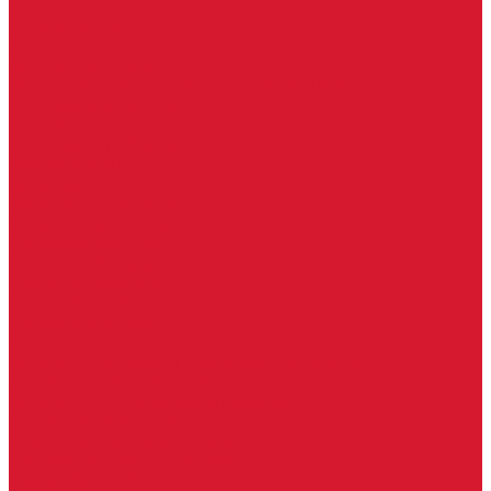
Keydiy ключи
Lonsdor ключи
Xhorse ключи
Английские ключи
Бородковые, флажковые ключи (Дверняк)
Вертикальные ключи
Крестовые ключи
Помповые, трубчатые ключи
Разные ключи
Сейфовые ключи
Финские ключи (Abloy)
Чипы для домофона
Скобяные изделия
Крючки мебельные
Накладки амбарные
Полкодержатели
Пружины дверные
Уголки
Батарейки, аккумуляторы, элементы питания
Аккумуляторные батарейки
Батарейки для слуховых аппаратов
Дисковые батарейки
Мизинчиковые батарейки (AAA)
Пальчиковые батарейки (AA)
Разные батарейки