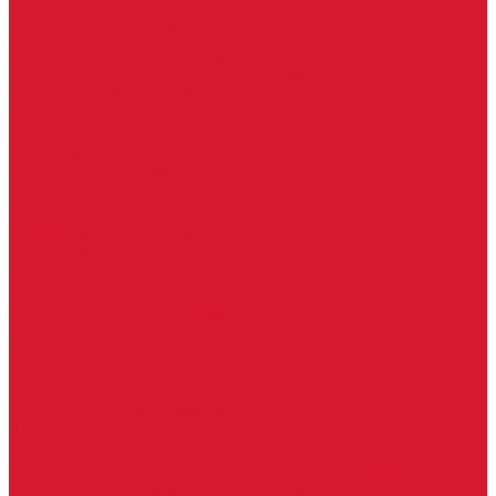
Серия Вектор
Ручки для стеклянных дверей
Ручка для стеклянной двери с замком
Ручки &quot;Лайт&quot; тонкостенные
Ручки для бань и саун
Ручки офисные
Ручки под заказ
Ручки-кнобы
Системы маятниковых дверей
Серия «Вектор»
Системы маятниковых дверей «Классика»
Спайдеры и фурнитура для козырьков
Спайдеры для стекла
Фурнитура для стеклянных козырьков
Фурнитура для душевых кабин
Акваслайд душевая кабина
Коннекторы для душевых кабин
Петли без реза уплотнителя
Петли для душевых кабин
Профили для душевых кабин
Профиль уплотнительный ПВХ
Штанги для душевой кабины из стекла
Фурнитура для стеклянных межкомнатных дверей
Алюминиевые коробки для стеклянных дверей
Замки для стеклянных дверей с нажимной ручкой