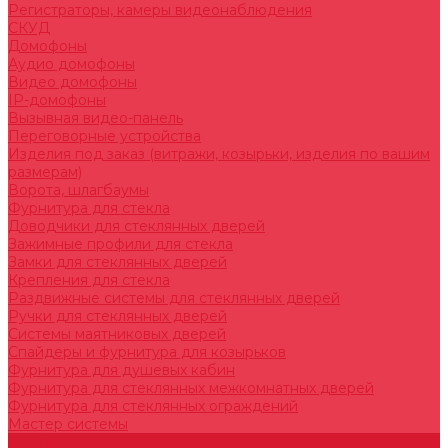
Регистраторы, камеры видеонаблюдения
СКУД
Домофоны
Аудио домофоны
Видео домофоны
IP-домофоны
Вызывная видео-панель
Переговорные устройства
Изделия под заказ (витражи, козырьки, изделия по вашим
размерам)
Ворота, шлагбаумы
Фурнитура для стекла
Доводчики для стеклянных дверей
Зажимные профили для стекла
Замки для стеклянных дверей
Крепления для стекла
Раздвижные системы для стеклянных дверей
Ручки для стеклянных дверей
Системы маятниковых дверей
Спайдеры и фурнитура для козырьков
Фурнитура для душевых кабин
Фурнитура для стеклянных межкомнатных дверей
Фурнитура для стеклянных ограждений
Мастер системы
Услуги