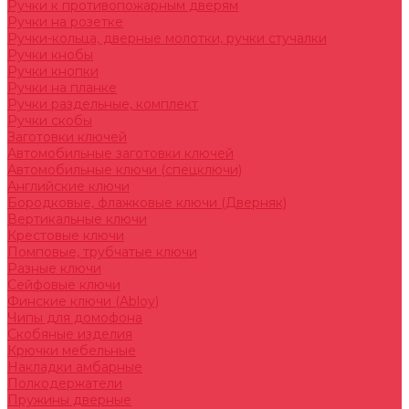
Ручки к противопожарным дверям
Ручки на розетке
Ручки-кольца, дверные молотки, ручки стучалки
Ручки кнобы
Ручки кнопки
Ручки на планке
Ручки раздельные, комплект
Ручки скобы
Заготовки ключей
Автомобильные заготовки ключей
Автомобильные ключи (спецключи)
Английские ключи
Бородковые, флажковые ключи (Дверняк)
Вертикальные ключи
Крестовые ключи
Помповые, трубчатые ключи
Разные ключи
Сейфовые ключи
Финские ключи (Abloy)
Чипы для домофона
Скобяные изделия
Крючки мебельные
Накладки амбарные
Полкодержатели
Пружины дверные