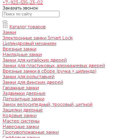
+7‒923‒535‒23‒02
Заказать звонок
Каталог товаров
Замки
Электронные замки Smart Lock
Цилиндровый механизм
Врезные замки
Накладные замки
Замки для китайских дверей
Замки для пластиковых, алюминиевых дверей
Врезные замки в сборе (ручка + цилиндр)
Замки для рольставней
Замки для финских дверей
Гаражные замки
Задвижки дверные
Депозитные замки
Замок велосипедный, тросовый, цепной
Защелки дверные
Кодовые замки
Мастер системы
Навесные замки
Противопожарные замки
Сейфовые замки