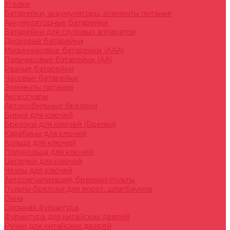
Уголки
Батарейки, аккумуляторы, элементы питания
Аккумуляторные батарейки
Батарейки для слуховых аппаратов
Дисковые батарейки
Мизинчиковые батарейки (AAA)
Пальчиковые батарейки (AA)
Разные батарейки
Часовые батарейки
Элементы питания
Аксессуары
Автомобильные брелоки
Бирки для ключей
Брелоки для ключей (Брелки)
Карабины для ключей
Кольца для ключей
Полукольца для ключей
Цепочки для ключей
Чехлы для ключей
Автосигнализация, брелоки-пульты
Пульты-брелоки для ворот, шлагбаумов
Окна
Оконная фурнитура
Фурнитура для китайских дверей
Ручки для китайских дверей