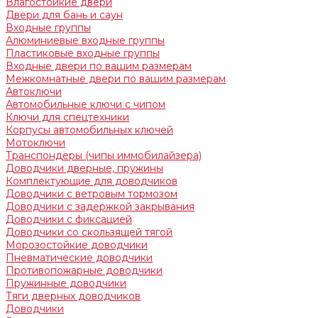
Влагостойкие двери
Двери для бань и саун
Входные группы
Алюминиевые входные группы
Пластиковые входные группы
Входные двери по вашим размерам
Межкомнатные двери по вашим размерам
Автоключи
Автомобильные ключи с чипом
Ключи для спецтехники
Корпусы автомобильных ключей
Мотоключи
Транспондеры (чипы иммобилайзера)
Доводчики дверные, пружины
Комплектующие для доводчиков
Доводчики с ветровым тормозом
Доводчики с задержкой закрывания
Доводчики с фиксацией
Доводчики со скользящей тягой
Морозостойкие доводчики
Пневматические доводчики
Противопожарные доводчики
Пружинные доводчики
Тяги дверных доводчиков
Доводчики