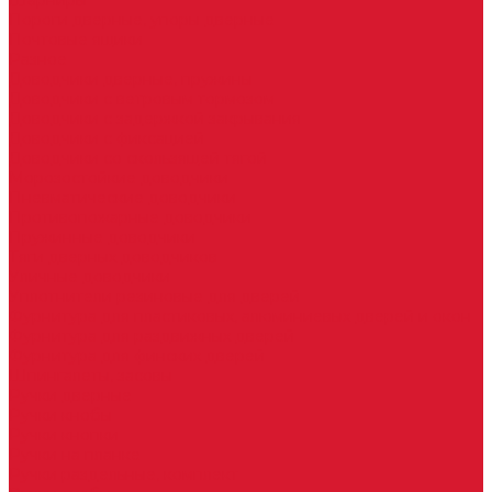
Шарниры
Пороги дверные, упоры дверные
Почтовые ящики
Разное
Доводчики дверные, пружины
Доводчики с ветровым тормозом
Доводчики с задержкой закрывания
Доводчики с фиксацией
Доводчики со скользящей тягой
Морозостойкие доводчики
Пневматические доводчики
Противопожарные доводчики
Пружинные доводчики
Тяги дверных доводчиков
Уличные доводчики
Уплотнители резиновые для дверей
Фурнитура для пластиковых, алюминиевых дверей и окон
Фурнитура для раздвижных дверей
Фурнитура для финских дверей
Шпингалеты, засовы
Ручки дверные
Ручки кнобы
Ручки кнопки
Ручки на планке
Ручки раздельные, комплект