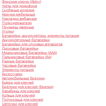
Финские ключи (Abloy)
Чипы для домофона
Скобяные изделия
Крючки мебельные
Накладки амбарные
Полкодержатели
Пружины дверные
Уголки
Батарейки, аккумуляторы, элементы питания
Аккумуляторные батарейки
Батарейки для слуховых аппаратов
Дисковые батарейки
Мизинчиковые батарейки (AAA)
Пальчиковые батарейки (AA)
Разные батарейки
Часовые батарейки
Элементы питания
Аксессуары
Автомобильные брелоки
Бирки для ключей
Брелоки для ключей (Брелки)
Карабины для ключей
Кольца для ключей
Полукольца для ключей
Цепочки для ключей