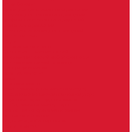
Петли боковые
Фурнитура для стеклянных ограждений
Поручень для стеклянных ограждений
Профили для стеклянных ограждений
Стойки для ограждений
Точечные крепления для ограждений
Мастер системы
Услуги
Бытовые ключи и чипы
Срочное изготовление ключей
Изготовление ключей любой сложности
Изготовление ключей на выезде
Для юридических лиц
Гарантия, качество
Замки
Установка замков
Ремонт замков (в том числе на выезде)
Восстановление ключей при полной утере
Кодировка, перекодировка замков
Подбор замка на замену старого
Бесплатная консультация по замкам
Автоключи и брелоки
Вскрытие и разблокировка авто
Услуги на выезде
Восстановление при полной утере ключа