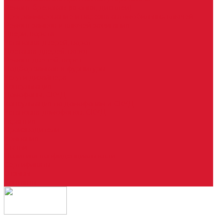
Ремонт брелоков (кнопки, дисплеи)
Программирование и нарезка автомобильных ключей
Ремонт замков и ключей зажигания
Двери, ворота
Установка дверей, ворот
Доставка дверей, ворот
Ремонт дверей, ворот
Подбор замков и фурнитуры
Услуги дизайнера
Консультация
Домофоны, СКУД
Консультация по домофонам и СКУД
Установка домофонов, СКУД
Гарантия
Производители
Компания
Статьи
Политика конфиденциальности
Сертификаты
Отзывы
Контакты