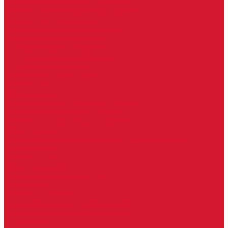
Доводчики с ветровым тормозом
Доводчики с задержкой закрывания
Доводчики с фиксацией
Доводчики со скользящей тягой
Морозостойкие доводчики
Пневматические доводчики
Противопожарные доводчики
Пружинные доводчики
Тяги дверных доводчиков
Доводчики
Ручки дверные
Комплектующие к дверным ручкам
Ручки для раздвижных дверей
Ручки к противопожарным дверям
Ручки на розетке
Ручки-кольца, дверные молотки, ручки стучалки
Ручки кнобы
Ручки кнопки
Ручки на планке
Ручки раздельные, комплект
Ручки скобы
Заготовки ключей
Автомобильные заготовки ключей
Автомобильные ключи (спецключи)
Autel ключи