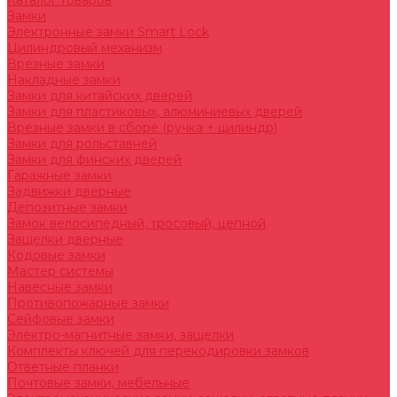
Каталог товаров
Замки
Электронные замки Smart Lock
Цилиндровый механизм
Врезные замки
Накладные замки
Замки для китайских дверей
Замки для пластиковых, алюминиевых дверей
Врезные замки в сборе (ручка + цилиндр)
Замки для рольставней
Замки для финских дверей
Гаражные замки
Задвижки дверные
Депозитные замки
Замок велосипедный, тросовый, цепной
Защелки дверные
Кодовые замки
Мастер системы
Навесные замки
Противопожарные замки
Сейфовые замки
Электро-магнитные замки, защелки
Комплекты ключей для перекодировки замков
Ответные планки
Почтовые замки, мебельные