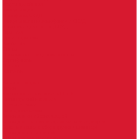
Услуги дизайнера
Консультация
Домофоны, СКУД
Консультация по домофонам и СКУД
Установка домофонов, СКУД
Гарантия
Производители
Компания
Статьи
Политика конфиденциальности
Сертификаты
Отзывы
Контакты
...
Каталог товаров
Замки
Электронные замки Smart Lock
Цилиндровый механизм
Врезные замки
Накладные замки
Замки для китайских дверей
Замки для пластиковых, алюминиевых дверей
Врезные замки в сборе (ручка + цилиндр)
Замки для рольставней
Замки для финских дверей