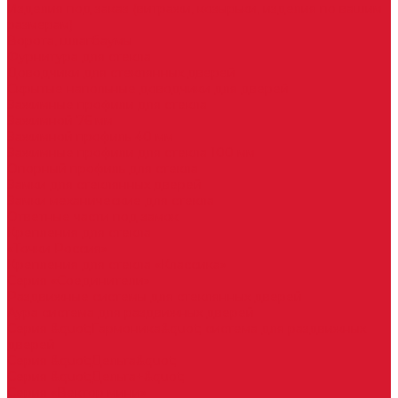
Изделия под заказ (витражи, козырьки, изделия по вашим
размерам)
Ворота, шлагбаумы
Фурнитура для стекла
Доводчики для стеклянных дверей
Скрытые напольные доводчики для дверей
Зажимные профили для стекла
Зажимной 76 мм
Зажимной профиль 40 мм
Зажимные профили для стекла 100 мм
Опорный профиль для стекла
Замки для стеклянных дверей
Замки механические для стекла
Ответные части под замок
Крепления для стекла
«Точки Россия»
Крепления для стекла «Классика»
Серия «Соединители»
Раздвижные системы для стеклянных дверей
Аура система для раздвижных дверей
Серия &quot;Гармоника&quot; система для раздвижных
дверей
Серия &quot;Дельта&quot;
Серия &quot;Дельта+&quot;
Серия «Вектор мини»