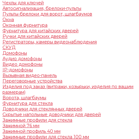
Чехлы для ключей
Автосигнализация, брелоки-пульты
Пульты-брелоки для ворот, шлагбаумов
Окна
Оконная фурнитура
Фурнитура для китайских дверей
Ручки для китайских дверей
Регистраторы, камеры видеонаблюдения
СКУД
Домофоны
Аудио домофоны
Видео домофоны
IP-домофоны
Вызывная видео-панель
Переговорные устройства
Изделия под заказ (витражи, козырьки, изделия по вашим
размерам)
Ворота, шлагбаумы
Фурнитура для стекла
Доводчики для стеклянных дверей
Скрытые напольные доводчики для дверей
Зажимные профили для стекла
Зажимной 76 мм
Зажимной профиль 40 мм
Зажимные профили для стекла 100 мм