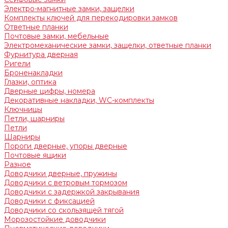
Электро-магнитные замки, защелки
Комплекты ключей для перекодировки замков
Ответные планки
Почтовые замки, мебельные
Электромеханические замки, защелки, ответные планки
Фурнитура дверная
Ригели
Броненакладки
Глазки, оптика
Дверные цифры, номера
Декоративные накладки, WC-комплекты
Ключницы
Петли, шарниры
Петли
Шарниры
Пороги дверные, упоры дверные
Почтовые ящики
Разное
Доводчики дверные, пружины
Доводчики с ветровым тормозом
Доводчики с задержкой закрывания
Доводчики с фиксацией
Доводчики со скользящей тягой
Морозостойкие доводчики