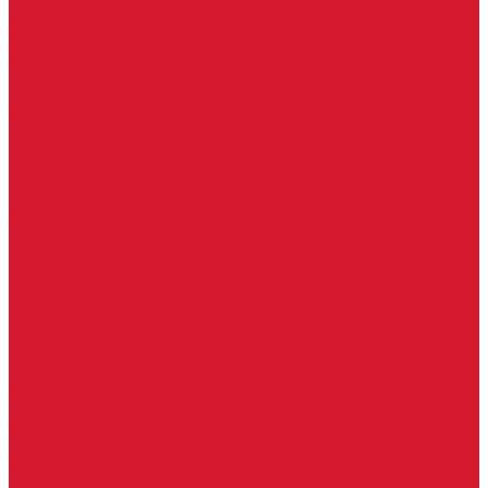
Часовые батарейки
Элементы питания
Аксессуары
Автомобильные брелоки
Бирки для ключей
Брелоки для ключей (Брелки)
Карабины для ключей
Кольца для ключей
Полукольца для ключей
Цепочки для ключей
Чехлы для ключей
Автосигнализация, брелоки-пульты
Пульты-брелоки для ворот, шлагбаумов
Окна
Оконная фурнитура
Фурнитура для китайских дверей
Ручки для китайских дверей
Регистраторы, камеры видеонаблюдения
СКУД
Домофоны
Аудио домофоны
Видео домофоны
IP-домофоны
Вызывная видео-панель
Переговорные устройства