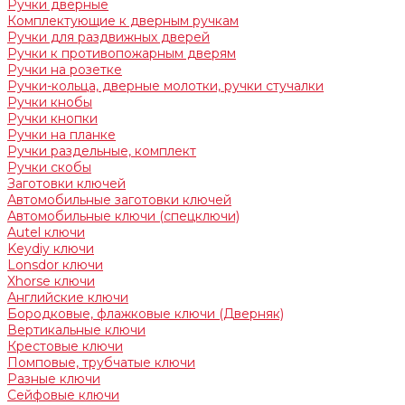
Ручки дверные
Комплектующие к дверным ручкам
Ручки для раздвижных дверей
Ручки к противопожарным дверям
Ручки на розетке
Ручки-кольца, дверные молотки, ручки стучалки
Ручки кнобы
Ручки кнопки
Ручки на планке
Ручки раздельные, комплект
Ручки скобы
Заготовки ключей
Автомобильные заготовки ключей
Автомобильные ключи (спецключи)
Autel ключи
Keydiy ключи
Lonsdor ключи
Xhorse ключи
Английские ключи
Бородковые, флажковые ключи (Дверняк)
Вертикальные ключи
Крестовые ключи
Помповые, трубчатые ключи
Разные ключи
Сейфовые ключи