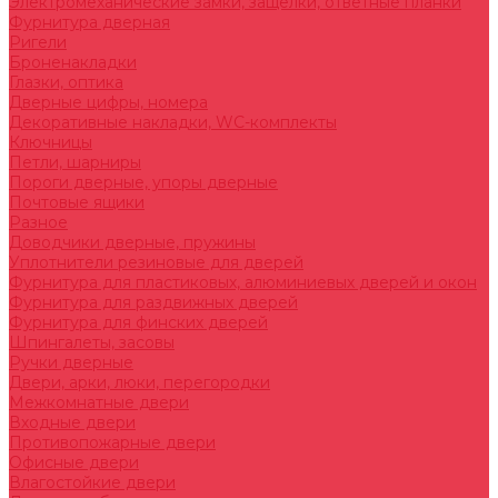
Электромеханические замки, защелки, ответные планки
Фурнитура дверная
Ригели
Броненакладки
Глазки, оптика
Дверные цифры, номера
Декоративные накладки, WC-комплекты
Ключницы
Петли, шарниры
Пороги дверные, упоры дверные
Почтовые ящики
Разное
Доводчики дверные, пружины
Уплотнители резиновые для дверей
Фурнитура для пластиковых, алюминиевых дверей и окон
Фурнитура для раздвижных дверей
Фурнитура для финских дверей
Шпингалеты, засовы
Ручки дверные
Двери, арки, люки, перегородки
Межкомнатные двери
Входные двери
Противопожарные двери
Офисные двери
Влагостойкие двери