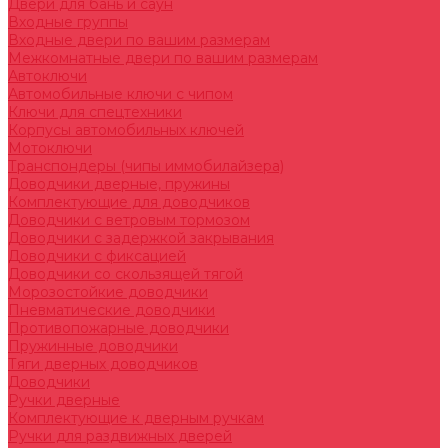
Двери для бань и саун
Входные группы
Входные двери по вашим размерам
Межкомнатные двери по вашим размерам
Автоключи
Автомобильные ключи с чипом
Ключи для спецтехники
Корпусы автомобильных ключей
Мотоключи
Транспондеры (чипы иммобилайзера)
Доводчики дверные, пружины
Комплектующие для доводчиков
Доводчики с ветровым тормозом
Доводчики с задержкой закрывания
Доводчики с фиксацией
Доводчики со скользящей тягой
Морозостойкие доводчики
Пневматические доводчики
Противопожарные доводчики
Пружинные доводчики
Тяги дверных доводчиков
Доводчики
Ручки дверные
Комплектующие к дверным ручкам
Ручки для раздвижных дверей