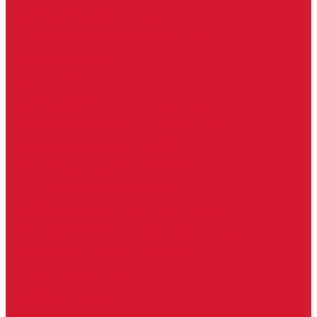
Бытовые ключи и чипы
Срочное изготовление ключей
Изготовление ключей любой сложности
Изготовление ключей на выезде
Для юридических лиц
Гарантия, качество
Замки
Установка замков
Ремонт замков (в том числе на выезде)
Восстановление ключей при полной утере
Кодировка, перекодировка замков
Подбор замка на замену старого
Бесплатная консультация по замкам
Автоключи и брелоки
Вскрытие и разблокировка авто
Услуги на выезде
Восстановление при полной утере ключа
Ремонт брелоков (кнопки, дисплеи)
Программирование и нарезка автомобильных ключей
Ремонт замков и ключей зажигания
Двери, ворота
Установка дверей, ворот
Доставка дверей, ворот
Ремонт дверей, ворот
Подбор замков и фурнитуры