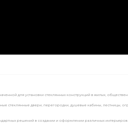
наченной для установки стеклянных конструкций в жилых, обществ
ые стеклянные двери, перегородки, душевые кабины, лестницы, огр
ндартных решений в создании и оформлении различных интерьеров