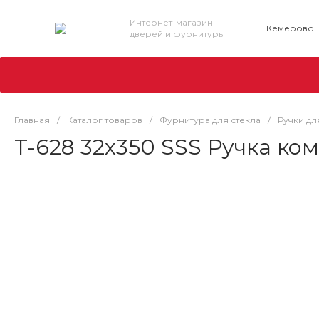
Интернет-магазин
Кемерово
дверей и фурнитуры
Главная
/
Каталог товаров
/
Фурнитура для стекла
/
Ручки дл
T-628 32x350 SSS Ручка ко