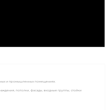
енных и промышленных помещениях.
аждения, потолки, фасады, входные группы, стойки
.