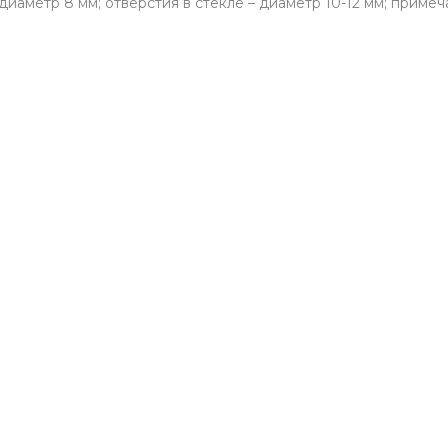
 диаметр 8 мм; отверстия в стекле – диаметр 10-12 мм; прим