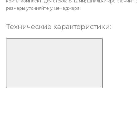
компл
комплект; для стекла 8-12 мм; шпильки креплений –
размеры уточняйте у менеджера
Технические характеристики: