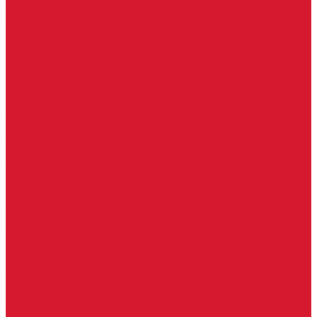
Ручки скобы
Двери, арки, люки, перегородки
Межкомнатные двери
Входные двери
Противопожарные двери
Противопожарные алюминиевые двери
Противопожарные деревянные двери
Противопожарные металлические двери (ДМП)
Противопожарные пластиковые двери
Офисные двери
Влагостойкие двери
Двери для бань и саун
Входные группы
Алюминиевые входные группы
Пластиковые входные группы
Входные двери по вашим размерам
Межкомнатные двери по вашим размерам
Автоключи
Автомобильные ключи с чипом
Ключи для спецтехники
Корпусы автомобильных ключей
Мотоключи
Транспондеры (чипы иммобилайзера)
Доводчики дверные, пружины
Комплектующие для доводчиков