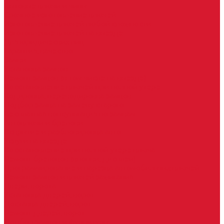
Бытовые ключи и чипы
Срочное изготовление ключей
Изготовление ключей любой сложности
Изготовление ключей на выезде
Для юридических лиц
Гарантия, качество
Замки
Установка замков
Ремонт замков (в том числе на выезде)
Восстановление ключей при полной утере
Кодировка, перекодировка замков
Подбор замка на замену старого
Бесплатная консультация по замкам
Автоключи и брелоки
Вскрытие и разблокировка авто
Услуги на выезде
Восстановление при полной утере ключа
Ремонт брелоков (кнопки, дисплеи)
Программирование и нарезка автомобильных ключей
Ремонт замков и ключей зажигания
Двери, ворота
Установка дверей, ворот
Доставка дверей, ворот
Ремонт дверей, ворот
Подбор замков и фурнитуры