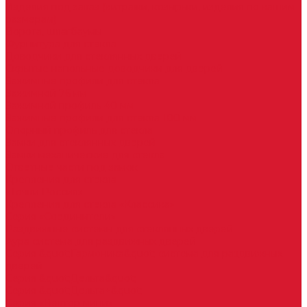
Изделия под заказ (витражи, козырьки, изделия по вашим
размерам)
Ворота, шлагбаумы
Фурнитура для стекла
Доводчики для стеклянных дверей
Скрытые напольные доводчики для дверей
Зажимные профили для стекла
Зажимной 76 мм
Зажимной профиль 40 мм
Зажимные профили для стекла 100 мм
Опорный профиль для стекла
Замки для стеклянных дверей
Замки механические для стекла
Ответные части под замок
Крепления для стекла
«Точки Россия»
Крепления для стекла «Классика»
Серия «Соединители»
Раздвижные системы для стеклянных дверей
Аура система для раздвижных дверей
Серия &quot;Гармоника&quot; система для раздвижных
дверей
Серия &quot;Дельта&quot;
Серия &quot;Дельта+&quot;
Серия «Вектор мини»