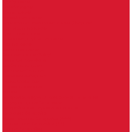
Keydiy ключи
Lonsdor ключи
Xhorse ключи
Английские ключи
Бородковые, флажковые ключи (Дверняк)
Вертикальные ключи
Крестовые ключи
Помповые, трубчатые ключи
Разные ключи
Сейфовые ключи
Финские ключи (Abloy)
Чипы для домофона
Скобяные изделия
Крючки мебельные
Накладки амбарные
Полкодержатели
Пружины дверные
Уголки
Батарейки, аккумуляторы, элементы питания
Аккумуляторные батарейки
Батарейки для слуховых аппаратов
Дисковые батарейки
Мизинчиковые батарейки (AAA)
Пальчиковые батарейки (AA)
Разные батарейки