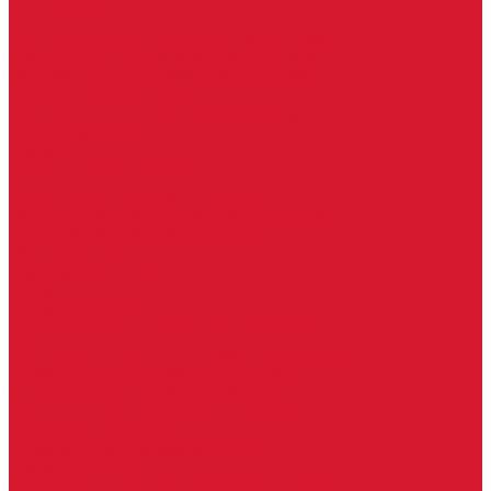
Петли боковые
Фурнитура для стеклянных ограждений
Поручень для стеклянных ограждений
Профили для стеклянных ограждений
Стойки для ограждений
Точечные крепления для ограждений
Мастер системы
Услуги
Бытовые ключи и чипы
Срочное изготовление ключей
Изготовление ключей любой сложности
Изготовление ключей на выезде
Для юридических лиц
Гарантия, качество
Замки
Установка замков
Ремонт замков (в том числе на выезде)
Восстановление ключей при полной утере
Кодировка, перекодировка замков
Подбор замка на замену старого
Бесплатная консультация по замкам
Автоключи и брелоки
Вскрытие и разблокировка авто
Услуги на выезде
Восстановление при полной утере ключа