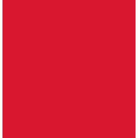
Услуги дизайнера
Консультация
Домофоны, СКУД
Консультация по домофонам и СКУД
Установка домофонов, СКУД
Гарантия
Производители
Компания
Статьи
Политика конфиденциальности
Сертификаты
Отзывы
Контакты
...
Каталог товаров
Замки
Электронные замки Smart Lock
Цилиндровый механизм
Врезные замки
Накладные замки
Замки для китайских дверей
Замки для пластиковых, алюминиевых дверей
Врезные замки в сборе (ручка + цилиндр)
Замки для рольставней
Замки для финских дверей