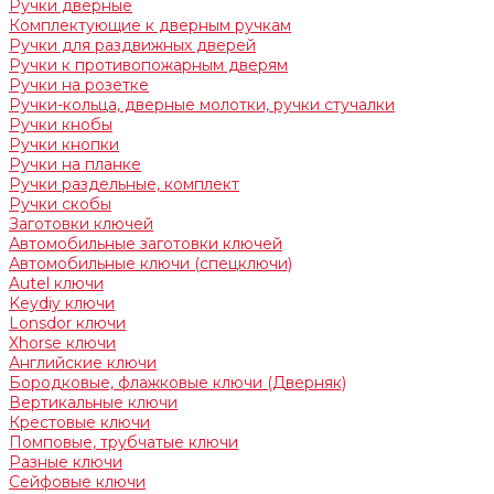
Ручки дверные
Комплектующие к дверным ручкам
Ручки для раздвижных дверей
Ручки к противопожарным дверям
Ручки на розетке
Ручки-кольца, дверные молотки, ручки стучалки
Ручки кнобы
Ручки кнопки
Ручки на планке
Ручки раздельные, комплект
Ручки скобы
Заготовки ключей
Автомобильные заготовки ключей
Автомобильные ключи (спецключи)
Autel ключи
Keydiy ключи
Lonsdor ключи
Xhorse ключи
Английские ключи
Бородковые, флажковые ключи (Дверняк)
Вертикальные ключи
Крестовые ключи
Помповые, трубчатые ключи
Разные ключи
Сейфовые ключи