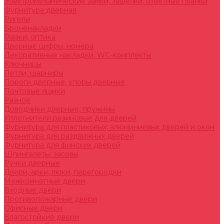
Электромеханические замки, защелки, ответные планки
Фурнитура дверная
Ригели
Броненакладки
Глазки, оптика
Дверные цифры, номера
Декоративные накладки, WC-комплекты
Ключницы
Петли, шарниры
Пороги дверные, упоры дверные
Почтовые ящики
Разное
Доводчики дверные, пружины
Уплотнители резиновые для дверей
Фурнитура для пластиковых, алюминиевых дверей и окон
Фурнитура для раздвижных дверей
Фурнитура для финских дверей
Шпингалеты, засовы
Ручки дверные
Двери, арки, люки, перегородки
Межкомнатные двери
Входные двери
Противопожарные двери
Офисные двери
Влагостойкие двери