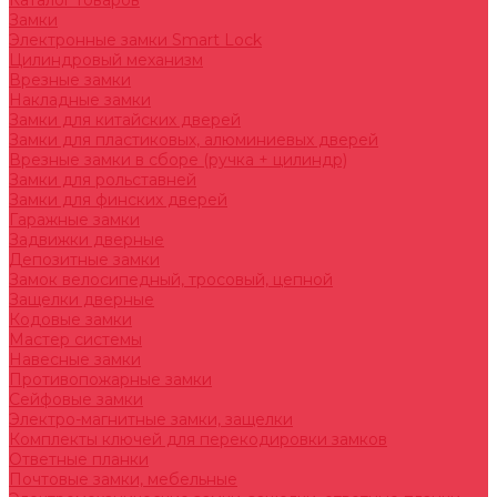
Каталог товаров
Замки
Электронные замки Smart Lock
Цилиндровый механизм
Врезные замки
Накладные замки
Замки для китайских дверей
Замки для пластиковых, алюминиевых дверей
Врезные замки в сборе (ручка + цилиндр)
Замки для рольставней
Замки для финских дверей
Гаражные замки
Задвижки дверные
Депозитные замки
Замок велосипедный, тросовый, цепной
Защелки дверные
Кодовые замки
Мастер системы
Навесные замки
Противопожарные замки
Сейфовые замки
Электро-магнитные замки, защелки
Комплекты ключей для перекодировки замков
Ответные планки
Почтовые замки, мебельные