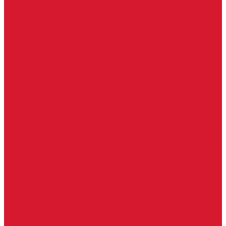
Гаражные замки
Задвижки дверные
Депозитные замки
Замок велосипедный, тросовый, цепной
Защелки дверные
Кодовые замки
Мастер системы
Навесные замки
Противопожарные замки
Сейфовые замки
Электро-магнитные замки, защелки
Комплекты ключей для перекодировки замков
Ответные планки
Почтовые замки, мебельные
Электромеханические замки, защелки, ответные планки
Фурнитура дверная
Ригели
Броненакладки
Глазки, оптика
Дверные цифры, номера
Декоративные накладки, WC-комплекты
Ключницы
Петли, шарниры
Петли