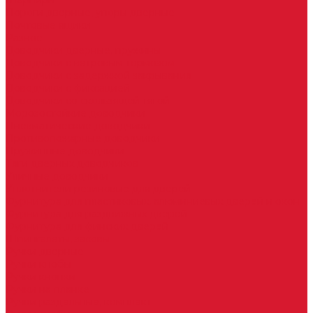
Шарниры
Пороги дверные, упоры дверные
Почтовые ящики
Разное
Доводчики дверные, пружины
Доводчики с ветровым тормозом
Доводчики с задержкой закрывания
Доводчики с фиксацией
Доводчики со скользящей тягой
Морозостойкие доводчики
Пневматические доводчики
Противопожарные доводчики
Пружинные доводчики
Тяги дверных доводчиков
Уличные доводчики
Уплотнители резиновые для дверей
Фурнитура для пластиковых, алюминиевых дверей и окон
Фурнитура для раздвижных дверей
Фурнитура для финских дверей
Шпингалеты, засовы
Ручки дверные
Ручки кнобы
Ручки кнопки
Ручки на планке
Ручки раздельные, комплект