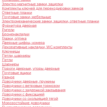
Электро-магнитные замки, защелки
Комплекты ключей для перекодировки замков
Ответные планки
Почтовые замки, мебельные
Электромеханические замки, защелки, ответные планки
Фурнитура дверная
Ригели
Броненакладки
Глазки, оптика
Дверные цифры, номера
Декоративные накладки, WC-комплекты
Ключницы
Петли, шарниры
Петли
Шарниры
Пороги дверные, упоры дверные
Почтовые ящики
Разное
Доводчики дверные, пружины
Доводчики с ветровым тормозом
Доводчики с задержкой закрывания
Доводчики с фиксацией
Доводчики со скользящей тягой
Морозостойкие доводчики