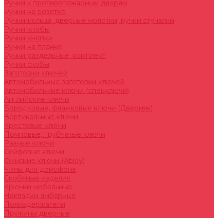
Ручки к противопожарным дверям
Ручки на розетке
Ручки-кольца, дверные молотки, ручки стучалки
Ручки кнобы
Ручки кнопки
Ручки на планке
Ручки раздельные, комплект
Ручки скобы
Заготовки ключей
Автомобильные заготовки ключей
Автомобильные ключи (спецключи)
Английские ключи
Бородковые, флажковые ключи (Дверняк)
Вертикальные ключи
Крестовые ключи
Помповые, трубчатые ключи
Разные ключи
Сейфовые ключи
Финские ключи (Abloy)
Чипы для домофона
Скобяные изделия
Крючки мебельные
Накладки амбарные
Полкодержатели
Пружины дверные