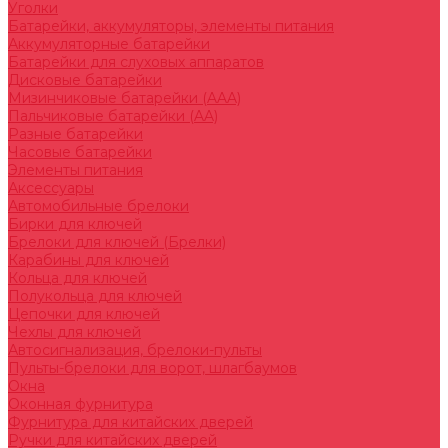
Уголки
Батарейки, аккумуляторы, элементы питания
Аккумуляторные батарейки
Батарейки для слуховых аппаратов
Дисковые батарейки
Мизинчиковые батарейки (AAA)
Пальчиковые батарейки (AA)
Разные батарейки
Часовые батарейки
Элементы питания
Аксессуары
Автомобильные брелоки
Бирки для ключей
Брелоки для ключей (Брелки)
Карабины для ключей
Кольца для ключей
Полукольца для ключей
Цепочки для ключей
Чехлы для ключей
Автосигнализация, брелоки-пульты
Пульты-брелоки для ворот, шлагбаумов
Окна
Оконная фурнитура
Фурнитура для китайских дверей
Ручки для китайских дверей