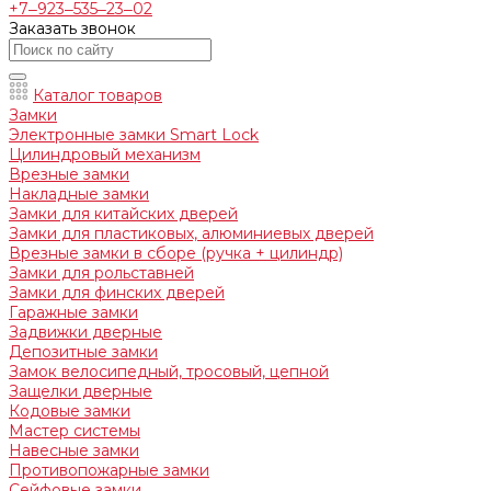
+7‒923‒535‒23‒02
Заказать звонок
Каталог товаров
Замки
Электронные замки Smart Lock
Цилиндровый механизм
Врезные замки
Накладные замки
Замки для китайских дверей
Замки для пластиковых, алюминиевых дверей
Врезные замки в сборе (ручка + цилиндр)
Замки для рольставней
Замки для финских дверей
Гаражные замки
Задвижки дверные
Депозитные замки
Замок велосипедный, тросовый, цепной
Защелки дверные
Кодовые замки
Мастер системы
Навесные замки
Противопожарные замки
Сейфовые замки