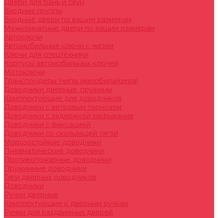
Двери для бань и саун
Входные группы
Входные двери по вашим размерам
Межкомнатные двери по вашим размерам
Автоключи
Автомобильные ключи с чипом
Ключи для спецтехники
Корпусы автомобильных ключей
Мотоключи
Транспондеры (чипы иммобилайзера)
Доводчики дверные, пружины
Комплектующие для доводчиков
Доводчики с ветровым тормозом
Доводчики с задержкой закрывания
Доводчики с фиксацией
Доводчики со скользящей тягой
Морозостойкие доводчики
Пневматические доводчики
Противопожарные доводчики
Пружинные доводчики
Тяги дверных доводчиков
Доводчики
Ручки дверные
Комплектующие к дверным ручкам
Ручки для раздвижных дверей