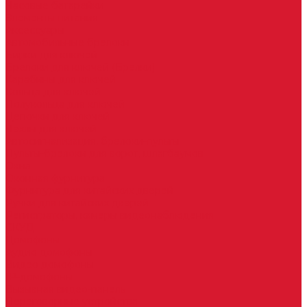
Часовые батарейки
Элементы питания
Аксессуары
Автомобильные брелоки
Бирки для ключей
Брелоки для ключей (Брелки)
Карабины для ключей
Кольца для ключей
Полукольца для ключей
Цепочки для ключей
Чехлы для ключей
Автосигнализация, брелоки-пульты
Пульты-брелоки для ворот, шлагбаумов
Окна
Оконная фурнитура
Фурнитура для китайских дверей
Ручки для китайских дверей
Регистраторы, камеры видеонаблюдения
СКУД
Домофоны
Аудио домофоны
Видео домофоны
IP-домофоны
Вызывная видео-панель
Переговорные устройства