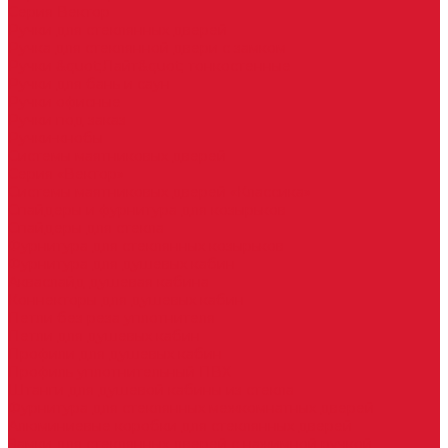
Серия Вектор
Ручки для стеклянных дверей
Ручка для стеклянной двери с замком
Ручки &quot;Лайт&quot; тонкостенные
Ручки для бань и саун
Ручки офисные
Ручки под заказ
Ручки-кнобы
Системы маятниковых дверей
Серия «Вектор»
Системы маятниковых дверей «Классика»
Спайдеры и фурнитура для козырьков
Спайдеры для стекла
Фурнитура для стеклянных козырьков
Фурнитура для душевых кабин
Акваслайд душевая кабина
Коннекторы для душевых кабин
Петли без реза уплотнителя
Петли для душевых кабин
Профили для душевых кабин
Профиль уплотнительный ПВХ
Штанги для душевой кабины из стекла
Фурнитура для стеклянных межкомнатных дверей
Алюминиевые коробки для стеклянных дверей
Замки для стеклянных дверей с нажимной ручкой