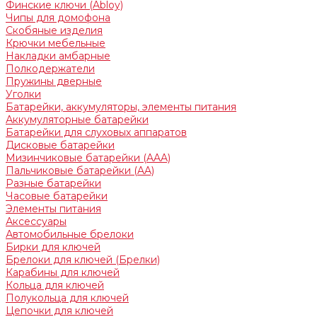
Финские ключи (Abloy)
Чипы для домофона
Скобяные изделия
Крючки мебельные
Накладки амбарные
Полкодержатели
Пружины дверные
Уголки
Батарейки, аккумуляторы, элементы питания
Аккумуляторные батарейки
Батарейки для слуховых аппаратов
Дисковые батарейки
Мизинчиковые батарейки (AAA)
Пальчиковые батарейки (AA)
Разные батарейки
Часовые батарейки
Элементы питания
Аксессуары
Автомобильные брелоки
Бирки для ключей
Брелоки для ключей (Брелки)
Карабины для ключей
Кольца для ключей
Полукольца для ключей
Цепочки для ключей