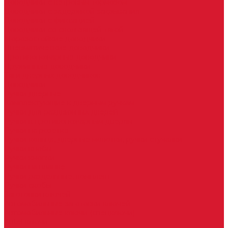
Доводчики с ветровым тормозом
Доводчики с задержкой закрывания
Доводчики с фиксацией
Доводчики со скользящей тягой
Морозостойкие доводчики
Пневматические доводчики
Противопожарные доводчики
Пружинные доводчики
Тяги дверных доводчиков
Доводчики
Ручки дверные
Комплектующие к дверным ручкам
Ручки для раздвижных дверей
Ручки к противопожарным дверям
Ручки на розетке
Ручки-кольца, дверные молотки, ручки стучалки
Ручки кнобы
Ручки кнопки
Ручки на планке
Ручки раздельные, комплект
Ручки скобы
Заготовки ключей
Автомобильные заготовки ключей
Автомобильные ключи (спецключи)
Autel ключи