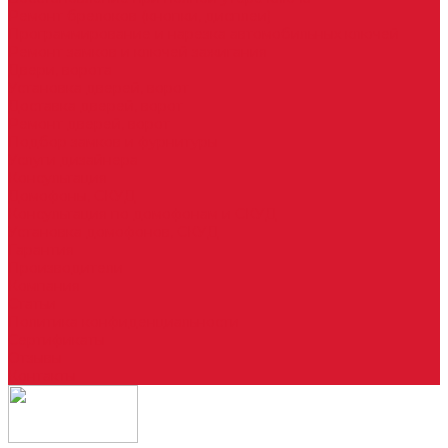
Ремонт брелоков (кнопки, дисплеи)
Программирование и нарезка автомобильных ключей
Ремонт замков и ключей зажигания
Двери, ворота
Установка дверей, ворот
Доставка дверей, ворот
Ремонт дверей, ворот
Подбор замков и фурнитуры
Услуги дизайнера
Консультация
Домофоны, СКУД
Консультация по домофонам и СКУД
Установка домофонов, СКУД
Гарантия
Производители
Компания
Статьи
Политика конфиденциальности
Сертификаты
Отзывы
Контакты