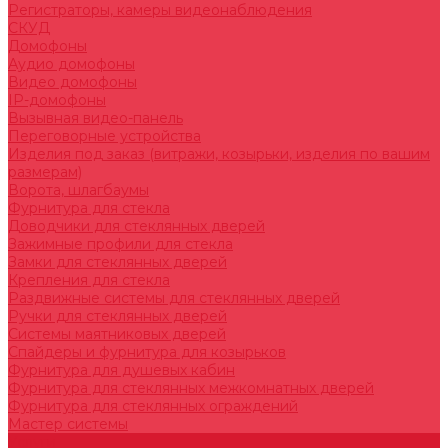
Регистраторы, камеры видеонаблюдения
СКУД
Домофоны
Аудио домофоны
Видео домофоны
IP-домофоны
Вызывная видео-панель
Переговорные устройства
Изделия под заказ (витражи, козырьки, изделия по вашим
размерам)
Ворота, шлагбаумы
Фурнитура для стекла
Доводчики для стеклянных дверей
Зажимные профили для стекла
Замки для стеклянных дверей
Крепления для стекла
Раздвижные системы для стеклянных дверей
Ручки для стеклянных дверей
Системы маятниковых дверей
Спайдеры и фурнитура для козырьков
Фурнитура для душевых кабин
Фурнитура для стеклянных межкомнатных дверей
Фурнитура для стеклянных ограждений
Мастер системы
Услуги