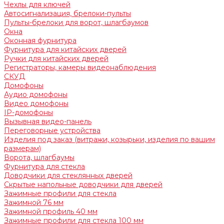
Чехлы для ключей
Автосигнализация, брелоки-пульты
Пульты-брелоки для ворот, шлагбаумов
Окна
Оконная фурнитура
Фурнитура для китайских дверей
Ручки для китайских дверей
Регистраторы, камеры видеонаблюдения
СКУД
Домофоны
Аудио домофоны
Видео домофоны
IP-домофоны
Вызывная видео-панель
Переговорные устройства
Изделия под заказ (витражи, козырьки, изделия по вашим
размерам)
Ворота, шлагбаумы
Фурнитура для стекла
Доводчики для стеклянных дверей
Скрытые напольные доводчики для дверей
Зажимные профили для стекла
Зажимной 76 мм
Зажимной профиль 40 мм
Зажимные профили для стекла 100 мм