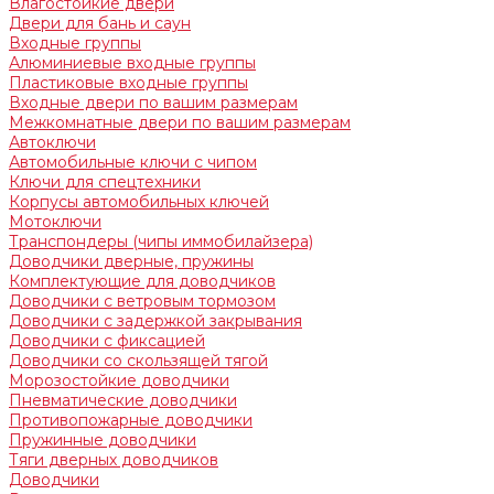
Влагостойкие двери
Двери для бань и саун
Входные группы
Алюминиевые входные группы
Пластиковые входные группы
Входные двери по вашим размерам
Межкомнатные двери по вашим размерам
Автоключи
Автомобильные ключи с чипом
Ключи для спецтехники
Корпусы автомобильных ключей
Мотоключи
Транспондеры (чипы иммобилайзера)
Доводчики дверные, пружины
Комплектующие для доводчиков
Доводчики с ветровым тормозом
Доводчики с задержкой закрывания
Доводчики с фиксацией
Доводчики со скользящей тягой
Морозостойкие доводчики
Пневматические доводчики
Противопожарные доводчики
Пружинные доводчики
Тяги дверных доводчиков
Доводчики