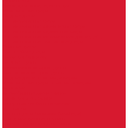
Ручки скобы
Двери, арки, люки, перегородки
Межкомнатные двери
Входные двери
Противопожарные двери
Противопожарные алюминиевые двери
Противопожарные деревянные двери
Противопожарные металлические двери (ДМП)
Противопожарные пластиковые двери
Офисные двери
Влагостойкие двери
Двери для бань и саун
Входные группы
Алюминиевые входные группы
Пластиковые входные группы
Входные двери по вашим размерам
Межкомнатные двери по вашим размерам
Автоключи
Автомобильные ключи с чипом
Ключи для спецтехники
Корпусы автомобильных ключей
Мотоключи
Транспондеры (чипы иммобилайзера)
Доводчики дверные, пружины
Комплектующие для доводчиков