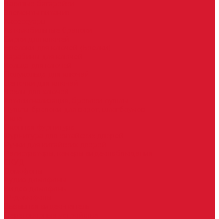
Часовые батарейки
Элементы питания
Аксессуары
Автомобильные брелоки
Бирки для ключей
Брелоки для ключей (Брелки)
Карабины для ключей
Кольца для ключей
Полукольца для ключей
Цепочки для ключей
Чехлы для ключей
Автосигнализация, брелоки-пульты
Пульты-брелоки для ворот, шлагбаумов
Окна
Оконная фурнитура
Фурнитура для китайских дверей
Ручки для китайских дверей
Регистраторы, камеры видеонаблюдения
СКУД
Домофоны
Аудио домофоны
Видео домофоны
IP-домофоны
Вызывная видео-панель
Переговорные устройства