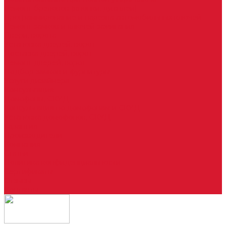
Ремонт брелоков (кнопки, дисплеи)
Программирование и нарезка автомобильных ключей
Ремонт замков и ключей зажигания
Двери, ворота
Установка дверей, ворот
Доставка дверей, ворот
Ремонт дверей, ворот
Подбор замков и фурнитуры
Услуги дизайнера
Консультация
Домофоны, СКУД
Консультация по домофонам и СКУД
Установка домофонов, СКУД
Гарантия
Производители
Компания
Статьи
Политика конфиденциальности
Сертификаты
Отзывы
Контакты