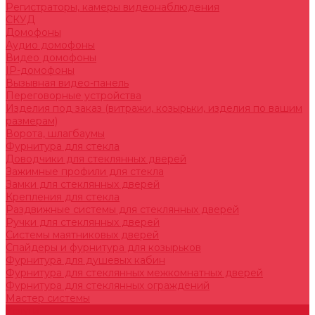
Регистраторы, камеры видеонаблюдения
СКУД
Домофоны
Аудио домофоны
Видео домофоны
IP-домофоны
Вызывная видео-панель
Переговорные устройства
Изделия под заказ (витражи, козырьки, изделия по вашим
размерам)
Ворота, шлагбаумы
Фурнитура для стекла
Доводчики для стеклянных дверей
Зажимные профили для стекла
Замки для стеклянных дверей
Крепления для стекла
Раздвижные системы для стеклянных дверей
Ручки для стеклянных дверей
Системы маятниковых дверей
Спайдеры и фурнитура для козырьков
Фурнитура для душевых кабин
Фурнитура для стеклянных межкомнатных дверей
Фурнитура для стеклянных ограждений
Мастер системы
Услуги