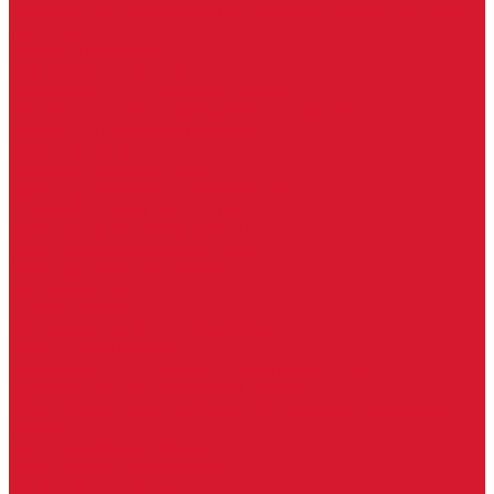
Изделия под заказ (витражи, козырьки, изделия по вашим
размерам)
Ворота, шлагбаумы
Фурнитура для стекла
Доводчики для стеклянных дверей
Скрытые напольные доводчики для дверей
Зажимные профили для стекла
Зажимной 76 мм
Зажимной профиль 40 мм
Зажимные профили для стекла 100 мм
Опорный профиль для стекла
Замки для стеклянных дверей
Замки механические для стекла
Ответные части под замок
Крепления для стекла
«Точки Россия»
Крепления для стекла «Классика»
Серия «Соединители»
Раздвижные системы для стеклянных дверей
Аура система для раздвижных дверей
Серия &quot;Гармоника&quot; система для раздвижных
дверей
Серия &quot;Дельта&quot;
Серия &quot;Дельта+&quot;
Серия «Вектор мини»