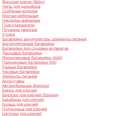
Финские ключи (Abloy)
Чипы для домофона
Скобяные изделия
Крючки мебельные
Накладки амбарные
Полкодержатели
Пружины дверные
Уголки
Батарейки, аккумуляторы, элементы питания
Аккумуляторные батарейки
Батарейки для слуховых аппаратов
Дисковые батарейки
Мизинчиковые батарейки (AAA)
Пальчиковые батарейки (AA)
Разные батарейки
Часовые батарейки
Элементы питания
Аксессуары
Автомобильные брелоки
Бирки для ключей
Брелоки для ключей (Брелки)
Карабины для ключей
Кольца для ключей
Полукольца для ключей
Цепочки для ключей