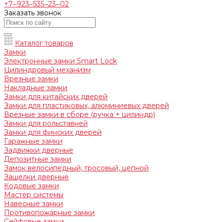
+7‒923‒535‒23‒02
Заказать звонок
Каталог товаров
Замки
Электронные замки Smart Lock
Цилиндровый механизм
Врезные замки
Накладные замки
Замки для китайских дверей
Замки для пластиковых, алюминиевых дверей
Врезные замки в сборе (ручка + цилиндр)
Замки для рольставней
Замки для финских дверей
Гаражные замки
Задвижки дверные
Депозитные замки
Замок велосипедный, тросовый, цепной
Защелки дверные
Кодовые замки
Мастер системы
Навесные замки
Противопожарные замки
Сейфовые замки