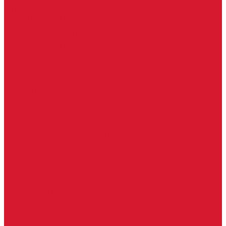
Гаражные замки
Задвижки дверные
Депозитные замки
Замок велосипедный, тросовый, цепной
Защелки дверные
Кодовые замки
Мастер системы
Навесные замки
Противопожарные замки
Сейфовые замки
Электро-магнитные замки, защелки
Комплекты ключей для перекодировки замков
Ответные планки
Почтовые замки, мебельные
Электромеханические замки, защелки, ответные планки
Фурнитура дверная
Ригели
Броненакладки
Глазки, оптика
Дверные цифры, номера
Декоративные накладки, WC-комплекты
Ключницы
Петли, шарниры
Петли