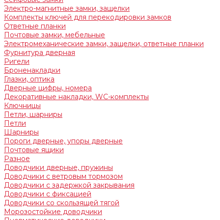
Электро-магнитные замки, защелки
Комплекты ключей для перекодировки замков
Ответные планки
Почтовые замки, мебельные
Электромеханические замки, защелки, ответные планки
Фурнитура дверная
Ригели
Броненакладки
Глазки, оптика
Дверные цифры, номера
Декоративные накладки, WC-комплекты
Ключницы
Петли, шарниры
Петли
Шарниры
Пороги дверные, упоры дверные
Почтовые ящики
Разное
Доводчики дверные, пружины
Доводчики с ветровым тормозом
Доводчики с задержкой закрывания
Доводчики с фиксацией
Доводчики со скользящей тягой
Морозостойкие доводчики