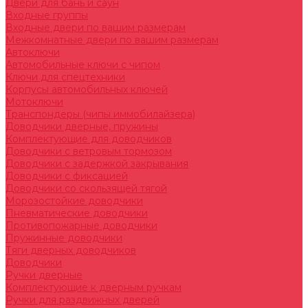
Двери для бань и саун
Входные группы
Входные двери по вашим размерам
Межкомнатные двери по вашим размерам
Автоключи
Автомобильные ключи с чипом
Ключи для спецтехники
Корпусы автомобильных ключей
Мотоключи
Транспондеры (чипы иммобилайзера)
Доводчики дверные, пружины
Комплектующие для доводчиков
Доводчики с ветровым тормозом
Доводчики с задержкой закрывания
Доводчики с фиксацией
Доводчики со скользящей тягой
Морозостойкие доводчики
Пневматические доводчики
Противопожарные доводчики
Пружинные доводчики
Тяги дверных доводчиков
Доводчики
Ручки дверные
Комплектующие к дверным ручкам
Ручки для раздвижных дверей