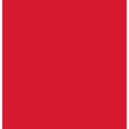
Бытовые ключи и чипы
Срочное изготовление ключей
Изготовление ключей любой сложности
Изготовление ключей на выезде
Для юридических лиц
Гарантия, качество
Замки
Установка замков
Ремонт замков (в том числе на выезде)
Восстановление ключей при полной утере
Кодировка, перекодировка замков
Подбор замка на замену старого
Бесплатная консультация по замкам
Автоключи и брелоки
Вскрытие и разблокировка авто
Услуги на выезде
Восстановление при полной утере ключа
Ремонт брелоков (кнопки, дисплеи)
Программирование и нарезка автомобильных ключей
Ремонт замков и ключей зажигания
Двери, ворота
Установка дверей, ворот
Доставка дверей, ворот
Ремонт дверей, ворот
Подбор замков и фурнитуры