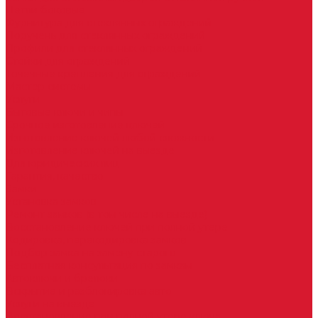
Петли боковые
Фурнитура для стеклянных ограждений
Поручень для стеклянных ограждений
Профили для стеклянных ограждений
Стойки для ограждений
Точечные крепления для ограждений
Мастер системы
Услуги
Бытовые ключи и чипы
Срочное изготовление ключей
Изготовление ключей любой сложности
Изготовление ключей на выезде
Для юридических лиц
Гарантия, качество
Замки
Установка замков
Ремонт замков (в том числе на выезде)
Восстановление ключей при полной утере
Кодировка, перекодировка замков
Подбор замка на замену старого
Бесплатная консультация по замкам
Автоключи и брелоки
Вскрытие и разблокировка авто
Услуги на выезде
Восстановление при полной утере ключа