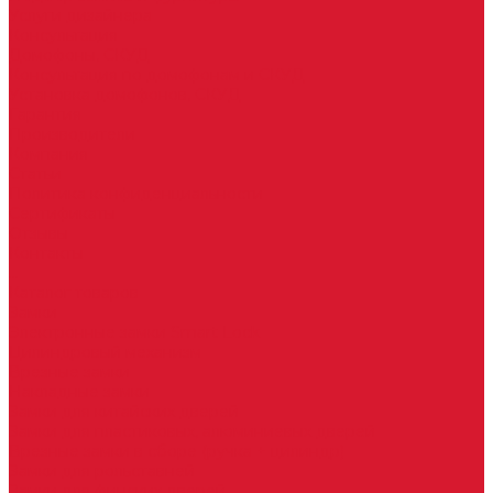
Услуги дизайнера
Консультация
Домофоны, СКУД
Консультация по домофонам и СКУД
Установка домофонов, СКУД
Гарантия
Производители
Компания
Статьи
Политика конфиденциальности
Сертификаты
Отзывы
Контакты
...
Каталог товаров
Замки
Электронные замки Smart Lock
Цилиндровый механизм
Врезные замки
Накладные замки
Замки для китайских дверей
Замки для пластиковых, алюминиевых дверей
Врезные замки в сборе (ручка + цилиндр)
Замки для рольставней
Замки для финских дверей