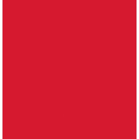
Серия Вектор
Ручки для стеклянных дверей
Ручка для стеклянной двери с замком
Ручки &quot;Лайт&quot; тонкостенные
Ручки для бань и саун
Ручки офисные
Ручки под заказ
Ручки-кнобы
Системы маятниковых дверей
Серия «Вектор»
Системы маятниковых дверей «Классика»
Спайдеры и фурнитура для козырьков
Спайдеры для стекла
Фурнитура для стеклянных козырьков
Фурнитура для душевых кабин
Акваслайд душевая кабина
Коннекторы для душевых кабин
Петли без реза уплотнителя
Петли для душевых кабин
Профили для душевых кабин
Профиль уплотнительный ПВХ
Штанги для душевой кабины из стекла
Фурнитура для стеклянных межкомнатных дверей
Алюминиевые коробки для стеклянных дверей
Замки для стеклянных дверей с нажимной ручкой