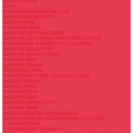
Каталог товаров
Замки
Электронные замки Smart Lock
Цилиндровый механизм
Врезные замки
Накладные замки
Замки для китайских дверей
Замки для пластиковых, алюминиевых дверей
Врезные замки в сборе (ручка + цилиндр)
Замки для рольставней
Замки для финских дверей
Гаражные замки
Задвижки дверные
Депозитные замки
Замок велосипедный, тросовый, цепной
Защелки дверные
Кодовые замки
Мастер системы
Навесные замки
Противопожарные замки
Сейфовые замки
Электро-магнитные замки, защелки
Комплекты ключей для перекодировки замков
Ответные планки
Почтовые замки, мебельные