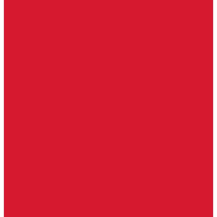
Шарниры
Пороги дверные, упоры дверные
Почтовые ящики
Разное
Доводчики дверные, пружины
Доводчики с ветровым тормозом
Доводчики с задержкой закрывания
Доводчики с фиксацией
Доводчики со скользящей тягой
Морозостойкие доводчики
Пневматические доводчики
Противопожарные доводчики
Пружинные доводчики
Тяги дверных доводчиков
Уличные доводчики
Уплотнители резиновые для дверей
Фурнитура для пластиковых, алюминиевых дверей и окон
Фурнитура для раздвижных дверей
Фурнитура для финских дверей
Шпингалеты, засовы
Ручки дверные
Ручки кнобы
Ручки кнопки
Ручки на планке
Ручки раздельные, комплект