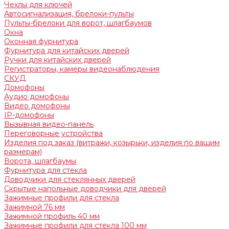
Чехлы для ключей
Автосигнализация, брелоки-пульты
Пульты-брелоки для ворот, шлагбаумов
Окна
Оконная фурнитура
Фурнитура для китайских дверей
Ручки для китайских дверей
Регистраторы, камеры видеонаблюдения
СКУД
Домофоны
Аудио домофоны
Видео домофоны
IP-домофоны
Вызывная видео-панель
Переговорные устройства
Изделия под заказ (витражи, козырьки, изделия по вашим
размерам)
Ворота, шлагбаумы
Фурнитура для стекла
Доводчики для стеклянных дверей
Скрытые напольные доводчики для дверей
Зажимные профили для стекла
Зажимной 76 мм
Зажимной профиль 40 мм
Зажимные профили для стекла 100 мм