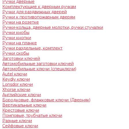
Ручки дверные
Комплектующие к дверным ручкам
Ручки для раздвижных дверей
Ручки к противопожарным дверям
Ручки на розетке
Ручки-кольца, дверные молотки, ручки стучалки
Ручки кнобы
Ручки кнопки
Ручки на планке
Ручки раздельные, комплект
Ручки скобы
Заготовки ключей
Автомобильные заготовки ключей
Автомобильные ключи (спецключи)
Autel ключи
Keydiy ключи
Lonsdor ключи
Xhorse ключи
Английские ключи
Бородковые, флажковые ключи (Дверняк)
Вертикальные ключи
Крестовые ключи
Помповые, трубчатые ключи
Разные ключи
Сейфовые ключи