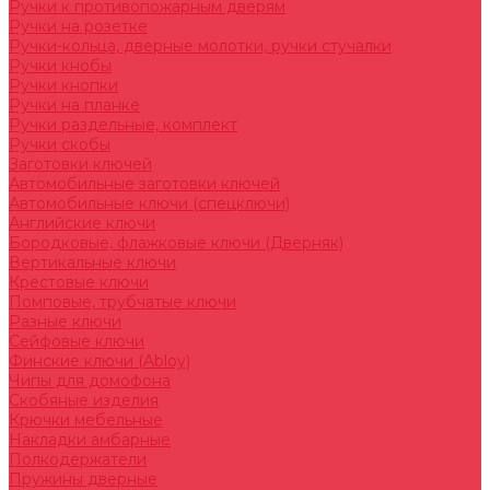
Ручки к противопожарным дверям
Ручки на розетке
Ручки-кольца, дверные молотки, ручки стучалки
Ручки кнобы
Ручки кнопки
Ручки на планке
Ручки раздельные, комплект
Ручки скобы
Заготовки ключей
Автомобильные заготовки ключей
Автомобильные ключи (спецключи)
Английские ключи
Бородковые, флажковые ключи (Дверняк)
Вертикальные ключи
Крестовые ключи
Помповые, трубчатые ключи
Разные ключи
Сейфовые ключи
Финские ключи (Abloy)
Чипы для домофона
Скобяные изделия
Крючки мебельные
Накладки амбарные
Полкодержатели
Пружины дверные