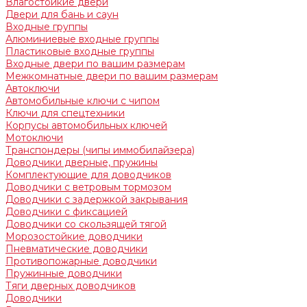
Влагостойкие двери
Двери для бань и саун
Входные группы
Алюминиевые входные группы
Пластиковые входные группы
Входные двери по вашим размерам
Межкомнатные двери по вашим размерам
Автоключи
Автомобильные ключи с чипом
Ключи для спецтехники
Корпусы автомобильных ключей
Мотоключи
Транспондеры (чипы иммобилайзера)
Доводчики дверные, пружины
Комплектующие для доводчиков
Доводчики с ветровым тормозом
Доводчики с задержкой закрывания
Доводчики с фиксацией
Доводчики со скользящей тягой
Морозостойкие доводчики
Пневматические доводчики
Противопожарные доводчики
Пружинные доводчики
Тяги дверных доводчиков
Доводчики