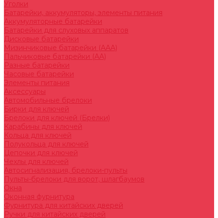
Уголки
Батарейки, аккумуляторы, элементы питания
Аккумуляторные батарейки
Батарейки для слуховых аппаратов
Дисковые батарейки
Мизинчиковые батарейки (AAA)
Пальчиковые батарейки (AA)
Разные батарейки
Часовые батарейки
Элементы питания
Аксессуары
Автомобильные брелоки
Бирки для ключей
Брелоки для ключей (Брелки)
Карабины для ключей
Кольца для ключей
Полукольца для ключей
Цепочки для ключей
Чехлы для ключей
Автосигнализация, брелоки-пульты
Пульты-брелоки для ворот, шлагбаумов
Окна
Оконная фурнитура
Фурнитура для китайских дверей
Ручки для китайских дверей