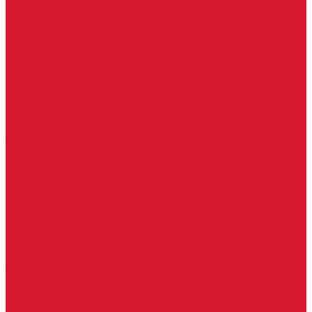
Keydiy ключи
Lonsdor ключи
Xhorse ключи
Английские ключи
Бородковые, флажковые ключи (Дверняк)
Вертикальные ключи
Крестовые ключи
Помповые, трубчатые ключи
Разные ключи
Сейфовые ключи
Финские ключи (Abloy)
Чипы для домофона
Скобяные изделия
Крючки мебельные
Накладки амбарные
Полкодержатели
Пружины дверные
Уголки
Батарейки, аккумуляторы, элементы питания
Аккумуляторные батарейки
Батарейки для слуховых аппаратов
Дисковые батарейки
Мизинчиковые батарейки (AAA)
Пальчиковые батарейки (AA)
Разные батарейки