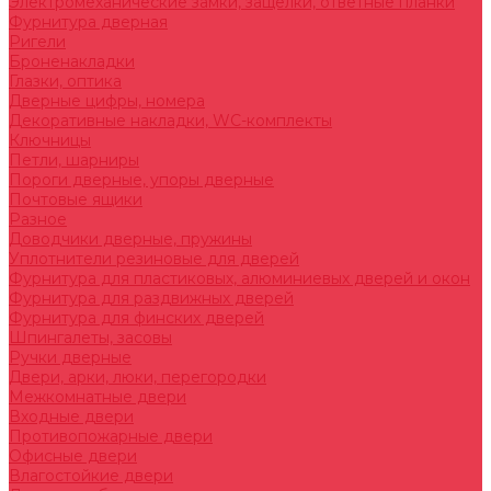
Электромеханические замки, защелки, ответные планки
Фурнитура дверная
Ригели
Броненакладки
Глазки, оптика
Дверные цифры, номера
Декоративные накладки, WC-комплекты
Ключницы
Петли, шарниры
Пороги дверные, упоры дверные
Почтовые ящики
Разное
Доводчики дверные, пружины
Уплотнители резиновые для дверей
Фурнитура для пластиковых, алюминиевых дверей и окон
Фурнитура для раздвижных дверей
Фурнитура для финских дверей
Шпингалеты, засовы
Ручки дверные
Двери, арки, люки, перегородки
Межкомнатные двери
Входные двери
Противопожарные двери
Офисные двери
Влагостойкие двери