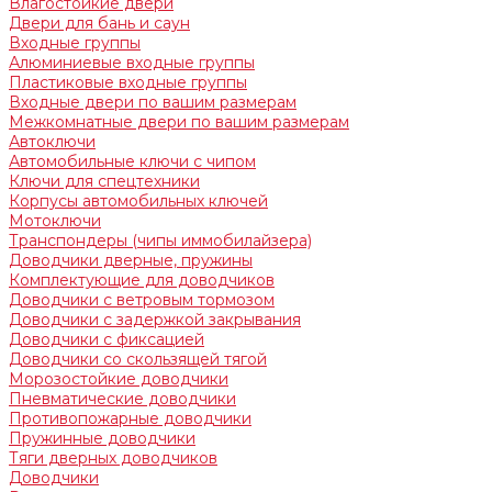
Влагостойкие двери
Двери для бань и саун
Входные группы
Алюминиевые входные группы
Пластиковые входные группы
Входные двери по вашим размерам
Межкомнатные двери по вашим размерам
Автоключи
Автомобильные ключи с чипом
Ключи для спецтехники
Корпусы автомобильных ключей
Мотоключи
Транспондеры (чипы иммобилайзера)
Доводчики дверные, пружины
Комплектующие для доводчиков
Доводчики с ветровым тормозом
Доводчики с задержкой закрывания
Доводчики с фиксацией
Доводчики со скользящей тягой
Морозостойкие доводчики
Пневматические доводчики
Противопожарные доводчики
Пружинные доводчики
Тяги дверных доводчиков
Доводчики