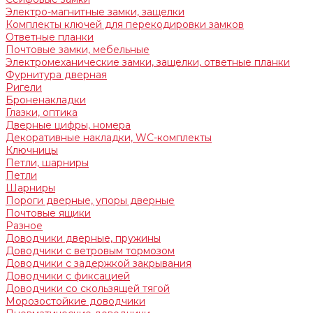
Электро-магнитные замки, защелки
Комплекты ключей для перекодировки замков
Ответные планки
Почтовые замки, мебельные
Электромеханические замки, защелки, ответные планки
Фурнитура дверная
Ригели
Броненакладки
Глазки, оптика
Дверные цифры, номера
Декоративные накладки, WC-комплекты
Ключницы
Петли, шарниры
Петли
Шарниры
Пороги дверные, упоры дверные
Почтовые ящики
Разное
Доводчики дверные, пружины
Доводчики с ветровым тормозом
Доводчики с задержкой закрывания
Доводчики с фиксацией
Доводчики со скользящей тягой
Морозостойкие доводчики