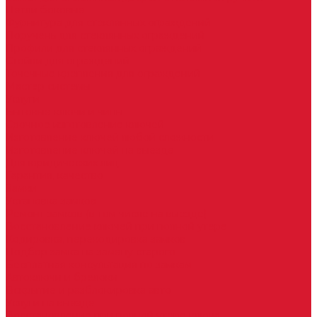
Петли боковые
Фурнитура для стеклянных ограждений
Поручень для стеклянных ограждений
Профили для стеклянных ограждений
Стойки для ограждений
Точечные крепления для ограждений
Мастер системы
Услуги
Бытовые ключи и чипы
Срочное изготовление ключей
Изготовление ключей любой сложности
Изготовление ключей на выезде
Для юридических лиц
Гарантия, качество
Замки
Установка замков
Ремонт замков (в том числе на выезде)
Восстановление ключей при полной утере
Кодировка, перекодировка замков
Подбор замка на замену старого
Бесплатная консультация по замкам
Автоключи и брелоки
Вскрытие и разблокировка авто
Услуги на выезде
Восстановление при полной утере ключа