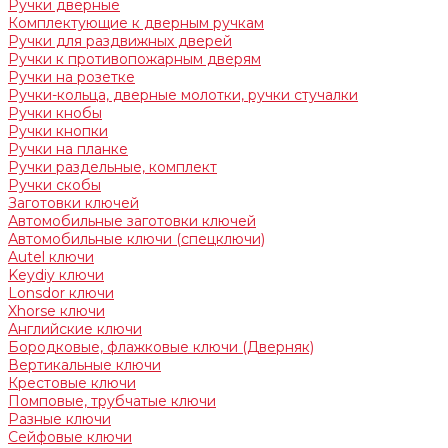
Ручки дверные
Комплектующие к дверным ручкам
Ручки для раздвижных дверей
Ручки к противопожарным дверям
Ручки на розетке
Ручки-кольца, дверные молотки, ручки стучалки
Ручки кнобы
Ручки кнопки
Ручки на планке
Ручки раздельные, комплект
Ручки скобы
Заготовки ключей
Автомобильные заготовки ключей
Автомобильные ключи (спецключи)
Autel ключи
Keydiy ключи
Lonsdor ключи
Xhorse ключи
Английские ключи
Бородковые, флажковые ключи (Дверняк)
Вертикальные ключи
Крестовые ключи
Помповые, трубчатые ключи
Разные ключи
Сейфовые ключи