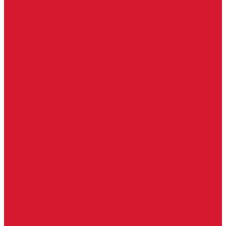
Каталог товаров
Замки
Электронные замки Smart Lock
Цилиндровый механизм
Врезные замки
Накладные замки
Замки для китайских дверей
Замки для пластиковых, алюминиевых дверей
Врезные замки в сборе (ручка + цилиндр)
Замки для рольставней
Замки для финских дверей
Гаражные замки
Задвижки дверные
Депозитные замки
Замок велосипедный, тросовый, цепной
Защелки дверные
Кодовые замки
Мастер системы
Навесные замки
Противопожарные замки
Сейфовые замки
Электро-магнитные замки, защелки
Комплекты ключей для перекодировки замков
Ответные планки
Почтовые замки, мебельные