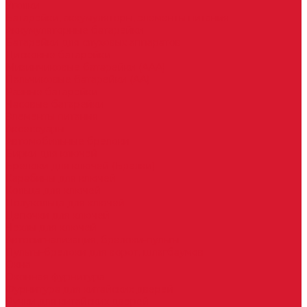
Уголки
Батарейки, аккумуляторы, элементы питания
Аккумуляторные батарейки
Батарейки для слуховых аппаратов
Дисковые батарейки
Мизинчиковые батарейки (AAA)
Пальчиковые батарейки (AA)
Разные батарейки
Часовые батарейки
Элементы питания
Аксессуары
Автомобильные брелоки
Бирки для ключей
Брелоки для ключей (Брелки)
Карабины для ключей
Кольца для ключей
Полукольца для ключей
Цепочки для ключей
Чехлы для ключей
Автосигнализация, брелоки-пульты
Пульты-брелоки для ворот, шлагбаумов
Окна
Оконная фурнитура
Фурнитура для китайских дверей
Ручки для китайских дверей