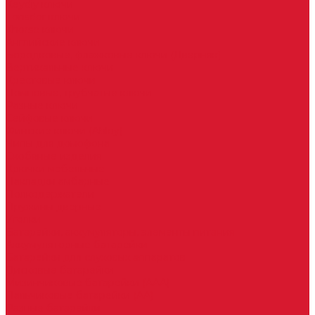
Keydiy ключи
Lonsdor ключи
Xhorse ключи
Английские ключи
Бородковые, флажковые ключи (Дверняк)
Вертикальные ключи
Крестовые ключи
Помповые, трубчатые ключи
Разные ключи
Сейфовые ключи
Финские ключи (Abloy)
Чипы для домофона
Скобяные изделия
Крючки мебельные
Накладки амбарные
Полкодержатели
Пружины дверные
Уголки
Батарейки, аккумуляторы, элементы питания
Аккумуляторные батарейки
Батарейки для слуховых аппаратов
Дисковые батарейки
Мизинчиковые батарейки (AAA)
Пальчиковые батарейки (AA)
Разные батарейки