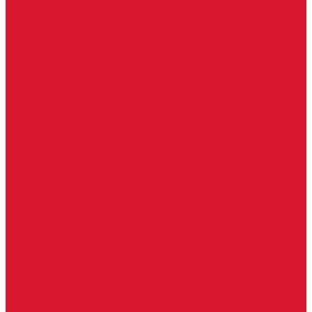
Регистраторы, камеры видеонаблюдения
СКУД
Домофоны
Аудио домофоны
Видео домофоны
IP-домофоны
Вызывная видео-панель
Переговорные устройства
Изделия под заказ (витражи, козырьки, изделия по вашим
размерам)
Ворота, шлагбаумы
Фурнитура для стекла
Доводчики для стеклянных дверей
Зажимные профили для стекла
Замки для стеклянных дверей
Крепления для стекла
Раздвижные системы для стеклянных дверей
Ручки для стеклянных дверей
Системы маятниковых дверей
Спайдеры и фурнитура для козырьков
Фурнитура для душевых кабин
Фурнитура для стеклянных межкомнатных дверей
Фурнитура для стеклянных ограждений
Мастер системы
Услуги