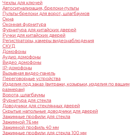
Чехлы для ключей
Автосигнализация, брелоки-пульты
Пульты-брелоки для ворот, шлагбаумов
Окна
Оконная фурнитура
Фурнитура для китайских дверей
Ручки для китайских дверей
Регистраторы, камеры видеонаблюдения
СКУД
Домофоны
Аудио домофоны
Видео домофоны
IP-домофоны
Вызывная видео-панель
Переговорные устройства
Изделия под заказ (витражи, козырьки, изделия по вашим
размерам)
Ворота, шлагбаумы
Фурнитура для стекла
Доводчики для стеклянных дверей
Скрытые напольные доводчики для дверей
Зажимные профили для стекла
Зажимной 76 мм
Зажимной профиль 40 мм
Зажимные профили для стекла 100 мм