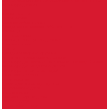
Электромеханические замки, защелки, ответные планки
Фурнитура дверная
Ригели
Броненакладки
Глазки, оптика
Дверные цифры, номера
Декоративные накладки, WC-комплекты
Ключницы
Петли, шарниры
Пороги дверные, упоры дверные
Почтовые ящики
Разное
Доводчики дверные, пружины
Уплотнители резиновые для дверей
Фурнитура для пластиковых, алюминиевых дверей и окон
Фурнитура для раздвижных дверей
Фурнитура для финских дверей
Шпингалеты, засовы
Ручки дверные
Двери, арки, люки, перегородки
Межкомнатные двери
Входные двери
Противопожарные двери
Офисные двери
Влагостойкие двери