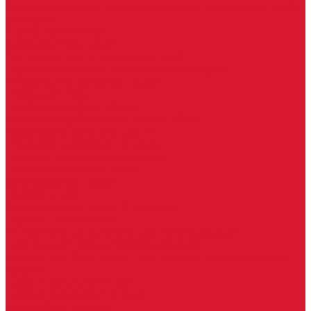
Изделия под заказ (витражи, козырьки, изделия по вашим
размерам)
Ворота, шлагбаумы
Фурнитура для стекла
Доводчики для стеклянных дверей
Скрытые напольные доводчики для дверей
Зажимные профили для стекла
Зажимной 76 мм
Зажимной профиль 40 мм
Зажимные профили для стекла 100 мм
Опорный профиль для стекла
Замки для стеклянных дверей
Замки механические для стекла
Ответные части под замок
Крепления для стекла
«Точки Россия»
Крепления для стекла «Классика»
Серия «Соединители»
Раздвижные системы для стеклянных дверей
Аура система для раздвижных дверей
Серия &quot;Гармоника&quot; система для раздвижных
дверей
Серия &quot;Дельта&quot;
Серия &quot;Дельта+&quot;
Серия «Вектор мини»