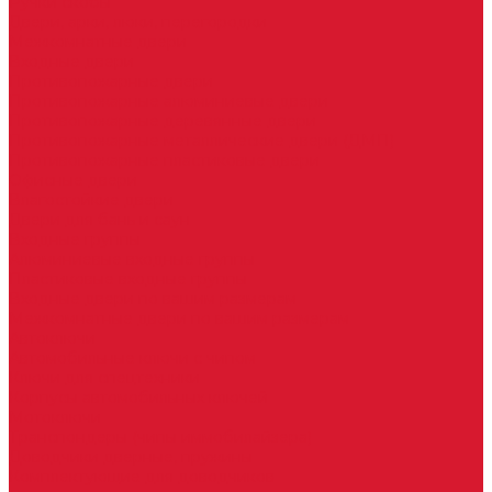
Ручки скобы
Двери, арки, люки, перегородки
Межкомнатные двери
Входные двери
Противопожарные двери
Противопожарные алюминиевые двери
Противопожарные деревянные двери
Противопожарные металлические двери (ДМП)
Противопожарные пластиковые двери
Офисные двери
Влагостойкие двери
Двери для бань и саун
Входные группы
Алюминиевые входные группы
Пластиковые входные группы
Входные двери по вашим размерам
Межкомнатные двери по вашим размерам
Автоключи
Автомобильные ключи с чипом
Ключи для спецтехники
Корпусы автомобильных ключей
Мотоключи
Транспондеры (чипы иммобилайзера)
Доводчики дверные, пружины
Комплектующие для доводчиков