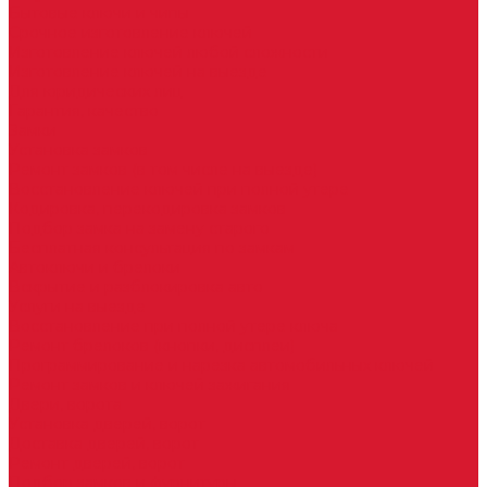
Бытовые ключи и чипы
Срочное изготовление ключей
Изготовление ключей любой сложности
Изготовление ключей на выезде
Для юридических лиц
Гарантия, качество
Замки
Установка замков
Ремонт замков (в том числе на выезде)
Восстановление ключей при полной утере
Кодировка, перекодировка замков
Подбор замка на замену старого
Бесплатная консультация по замкам
Автоключи и брелоки
Вскрытие и разблокировка авто
Услуги на выезде
Восстановление при полной утере ключа
Ремонт брелоков (кнопки, дисплеи)
Программирование и нарезка автомобильных ключей
Ремонт замков и ключей зажигания
Двери, ворота
Установка дверей, ворот
Доставка дверей, ворот
Ремонт дверей, ворот
Подбор замков и фурнитуры