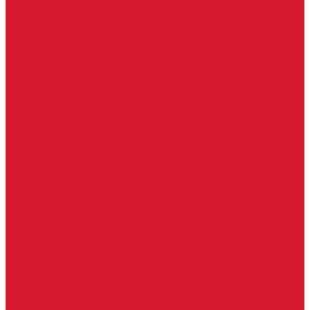
Серия Вектор
Ручки для стеклянных дверей
Ручка для стеклянной двери с замком
Ручки &quot;Лайт&quot; тонкостенные
Ручки для бань и саун
Ручки офисные
Ручки под заказ
Ручки-кнобы
Системы маятниковых дверей
Серия «Вектор»
Системы маятниковых дверей «Классика»
Спайдеры и фурнитура для козырьков
Спайдеры для стекла
Фурнитура для стеклянных козырьков
Фурнитура для душевых кабин
Акваслайд душевая кабина
Коннекторы для душевых кабин
Петли без реза уплотнителя
Петли для душевых кабин
Профили для душевых кабин
Профиль уплотнительный ПВХ
Штанги для душевой кабины из стекла
Фурнитура для стеклянных межкомнатных дверей
Алюминиевые коробки для стеклянных дверей
Замки для стеклянных дверей с нажимной ручкой