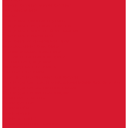
Шарниры
Пороги дверные, упоры дверные
Почтовые ящики
Разное
Доводчики дверные, пружины
Доводчики с ветровым тормозом
Доводчики с задержкой закрывания
Доводчики с фиксацией
Доводчики со скользящей тягой
Морозостойкие доводчики
Пневматические доводчики
Противопожарные доводчики
Пружинные доводчики
Тяги дверных доводчиков
Уличные доводчики
Уплотнители резиновые для дверей
Фурнитура для пластиковых, алюминиевых дверей и окон
Фурнитура для раздвижных дверей
Фурнитура для финских дверей
Шпингалеты, засовы
Ручки дверные
Ручки кнобы
Ручки кнопки
Ручки на планке
Ручки раздельные, комплект