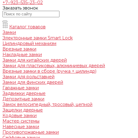
+7‒923‒535‒23‒02
Заказать звонок
Каталог товаров
Замки
Электронные замки Smart Lock
Цилиндровый механизм
Врезные замки
Накладные замки
Замки для китайских дверей
Замки для пластиковых, алюминиевых дверей
Врезные замки в сборе (ручка + цилиндр)
Замки для рольставней
Замки для финских дверей
Гаражные замки
Задвижки дверные
Депозитные замки
Замок велосипедный, тросовый, цепной
Защелки дверные
Кодовые замки
Мастер системы
Навесные замки
Противопожарные замки
Сейфовые замки