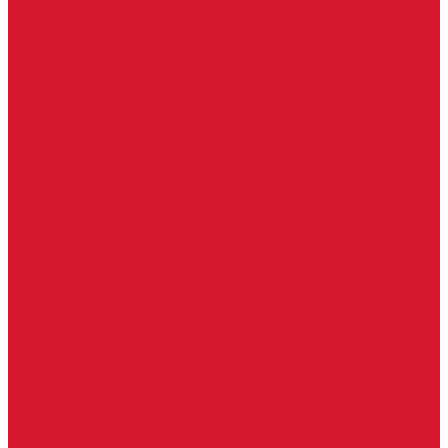
Двери для бань и саун
Входные группы
Входные двери по вашим размерам
Межкомнатные двери по вашим размерам
Автоключи
Автомобильные ключи с чипом
Ключи для спецтехники
Корпусы автомобильных ключей
Мотоключи
Транспондеры (чипы иммобилайзера)
Доводчики дверные, пружины
Комплектующие для доводчиков
Доводчики с ветровым тормозом
Доводчики с задержкой закрывания
Доводчики с фиксацией
Доводчики со скользящей тягой
Морозостойкие доводчики
Пневматические доводчики
Противопожарные доводчики
Пружинные доводчики
Тяги дверных доводчиков
Доводчики
Ручки дверные
Комплектующие к дверным ручкам
Ручки для раздвижных дверей