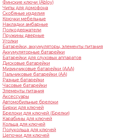
Финские ключи (Abloy)
Чипы для домофона
Скобяные изделия
Крючки мебельные
Накладки амбарные
Полкодержатели
Пружины дверные
Уголки
Батарейки, аккумуляторы, элементы питания
Аккумуляторные батарейки
Батарейки для слуховых аппаратов
Дисковые батарейки
Мизинчиковые батарейки (AAA)
Пальчиковые батарейки (AA)
Разные батарейки
Часовые батарейки
Элементы питания
Аксессуары
Автомобильные брелоки
Бирки для ключей
Брелоки для ключей (Брелки)
Карабины для ключей
Кольца для ключей
Полукольца для ключей
Цепочки для ключей