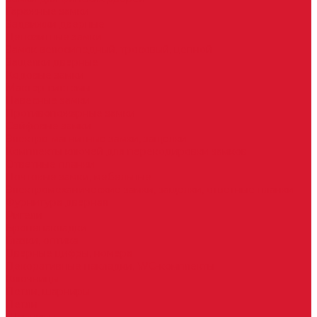
Гаражные замки
Задвижки дверные
Депозитные замки
Замок велосипедный, тросовый, цепной
Защелки дверные
Кодовые замки
Мастер системы
Навесные замки
Противопожарные замки
Сейфовые замки
Электро-магнитные замки, защелки
Комплекты ключей для перекодировки замков
Ответные планки
Почтовые замки, мебельные
Электромеханические замки, защелки, ответные планки
Фурнитура дверная
Ригели
Броненакладки
Глазки, оптика
Дверные цифры, номера
Декоративные накладки, WC-комплекты
Ключницы
Петли, шарниры
Петли