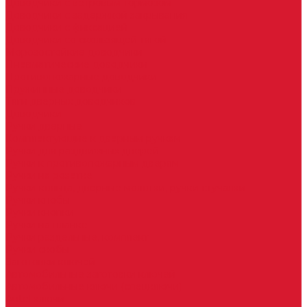
Доводчики с ветровым тормозом
Доводчики с задержкой закрывания
Доводчики с фиксацией
Доводчики со скользящей тягой
Морозостойкие доводчики
Пневматические доводчики
Противопожарные доводчики
Пружинные доводчики
Тяги дверных доводчиков
Доводчики
Ручки дверные
Комплектующие к дверным ручкам
Ручки для раздвижных дверей
Ручки к противопожарным дверям
Ручки на розетке
Ручки-кольца, дверные молотки, ручки стучалки
Ручки кнобы
Ручки кнопки
Ручки на планке
Ручки раздельные, комплект
Ручки скобы
Заготовки ключей
Автомобильные заготовки ключей
Автомобильные ключи (спецключи)
Autel ключи