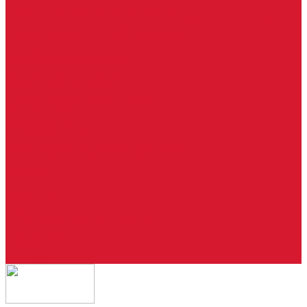
Ремонт брелоков (кнопки, дисплеи)
Программирование и нарезка автомобильных ключей
Ремонт замков и ключей зажигания
Двери, ворота
Установка дверей, ворот
Доставка дверей, ворот
Ремонт дверей, ворот
Подбор замков и фурнитуры
Услуги дизайнера
Консультация
Домофоны, СКУД
Консультация по домофонам и СКУД
Установка домофонов, СКУД
Гарантия
Производители
Компания
Статьи
Политика конфиденциальности
Сертификаты
Отзывы
Контакты