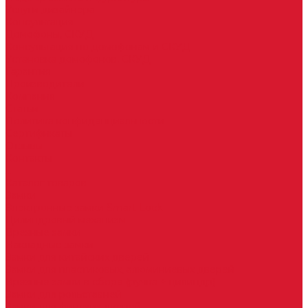
Услуги дизайнера
Консультация
Домофоны, СКУД
Консультация по домофонам и СКУД
Установка домофонов, СКУД
Гарантия
Производители
Компания
Статьи
Политика конфиденциальности
Сертификаты
Отзывы
Контакты
...
Каталог товаров
Замки
Электронные замки Smart Lock
Цилиндровый механизм
Врезные замки
Накладные замки
Замки для китайских дверей
Замки для пластиковых, алюминиевых дверей
Врезные замки в сборе (ручка + цилиндр)
Замки для рольставней
Замки для финских дверей