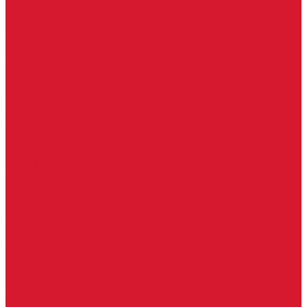
Ручки к противопожарным дверям
Ручки на розетке
Ручки-кольца, дверные молотки, ручки стучалки
Ручки кнобы
Ручки кнопки
Ручки на планке
Ручки раздельные, комплект
Ручки скобы
Заготовки ключей
Автомобильные заготовки ключей
Автомобильные ключи (спецключи)
Английские ключи
Бородковые, флажковые ключи (Дверняк)
Вертикальные ключи
Крестовые ключи
Помповые, трубчатые ключи
Разные ключи
Сейфовые ключи
Финские ключи (Abloy)
Чипы для домофона
Скобяные изделия
Крючки мебельные
Накладки амбарные
Полкодержатели
Пружины дверные