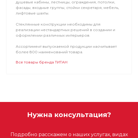
душевые кабины, лестницы, ограждения, потолки,
фасады, входные группы, стойки секретаря, мебель,
лифтовые шахты.
Стеклянные конструкции необходимы для
реализации нестандартных решений в создании и
оформлении различных интерьеров.
Ассортимент выпускаемой продукции насчитывает
более 800 наименований товара.
Все товары бренда ТИТАН
Нужна консультация?
Подробно расскажем о наших услугах, видах