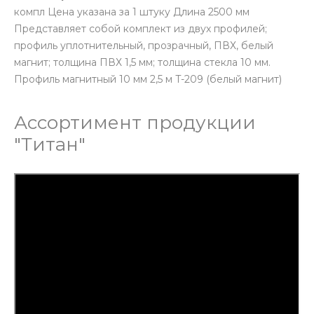
компл
Цена указана за 1 штуку Длина 2500 мм
Представляет собой комплект из двух профилей;
профиль уплотнительный, прозрачный, ПВХ, белый
магнит; толщина ПВХ 1,5 мм; толщина стекла 10 мм.
Профиль магнитный 10 мм 2,5 м T-209 (белый магнит)
Ассортимент продукции
"Титан"