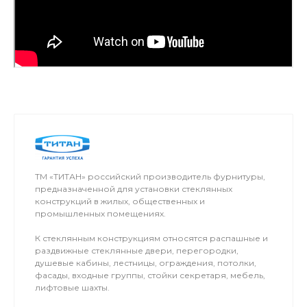
ТМ «ТИТАН» российский производитель фурнитуры,
предназначенной для установки стеклянных
конструкций в жилых, общественных и
промышленных помещениях.
К стеклянным конструкциям относятся распашные и
раздвижные стеклянные двери, перегородки,
душевые кабины, лестницы, ограждения, потолки,
фасады, входные группы, стойки секретаря, мебель,
лифтовые шахты.