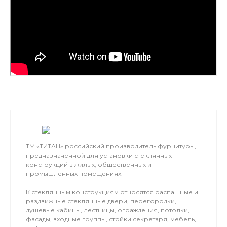
ТМ «ТИТАН» российский производитель фурнитуры,
предназначенной для установки стеклянных
конструкций в жилых, общественных и
промышленных помещениях.
К стеклянным конструкциям относятся распашные и
раздвижные стеклянные двери, перегородки,
душевые кабины, лестницы, ограждения, потолки,
фасады, входные группы, стойки секретаря, мебель,