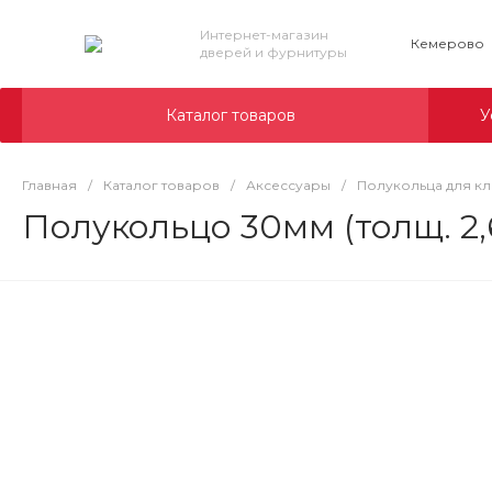
Интернет-магазин
Кемерово
дверей и фурнитуры
Каталог товаров
У
Главная
/
Каталог товаров
/
Аксессуары
/
Полукольца для к
Полукольцо 30мм (толщ. 2,