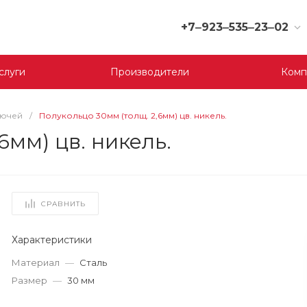
+7‒923‒535‒23‒02
+7‒923‒535‒23‒02
слуги
Производители
Комп
г. Кемерово, ул. Юрия
Двужильного, 9, 170
отдел
Пн-Сб: 9:00-19:00
лючей
/
Полукольцо 30мм (толщ. 2,6мм) цв. никель.
Вс: 9:00-17:00
6мм) цв. никель.
korund119@yandex.ru
+7‒923‒535‒23‒03
г. Кемерово, ул.
Терешковой, 39 д, 1
СРАВНИТЬ
отдел
Пн-Пт: 9:00-19:00
Cб-Вс: 9:00-17:00
Характеристики
korund119@yandex.ru
Материал
—
Сталь
Размер
—
30 мм
+7-923-535-23-01
г. Кемерово, пр. Ленина