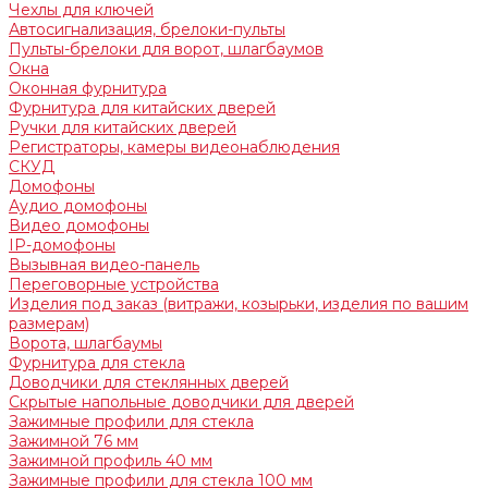
Чехлы для ключей
Автосигнализация, брелоки-пульты
Пульты-брелоки для ворот, шлагбаумов
Окна
Оконная фурнитура
Фурнитура для китайских дверей
Ручки для китайских дверей
Регистраторы, камеры видеонаблюдения
СКУД
Домофоны
Аудио домофоны
Видео домофоны
IP-домофоны
Вызывная видео-панель
Переговорные устройства
Изделия под заказ (витражи, козырьки, изделия по вашим
размерам)
Ворота, шлагбаумы
Фурнитура для стекла
Доводчики для стеклянных дверей
Скрытые напольные доводчики для дверей
Зажимные профили для стекла
Зажимной 76 мм
Зажимной профиль 40 мм
Зажимные профили для стекла 100 мм