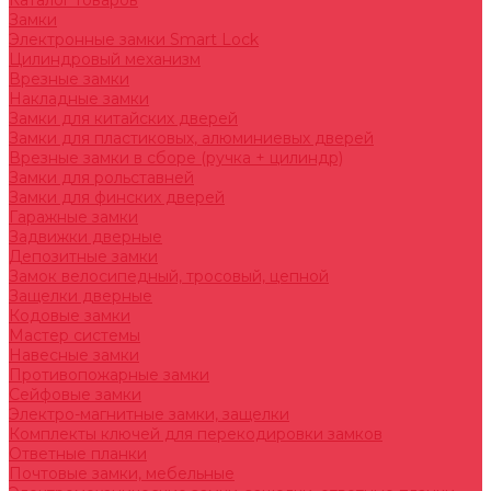
Каталог товаров
Замки
Электронные замки Smart Lock
Цилиндровый механизм
Врезные замки
Накладные замки
Замки для китайских дверей
Замки для пластиковых, алюминиевых дверей
Врезные замки в сборе (ручка + цилиндр)
Замки для рольставней
Замки для финских дверей
Гаражные замки
Задвижки дверные
Депозитные замки
Замок велосипедный, тросовый, цепной
Защелки дверные
Кодовые замки
Мастер системы
Навесные замки
Противопожарные замки
Сейфовые замки
Электро-магнитные замки, защелки
Комплекты ключей для перекодировки замков
Ответные планки
Почтовые замки, мебельные