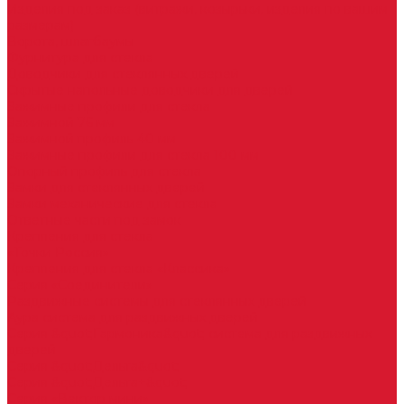
Изделия под заказ (витражи, козырьки, изделия по вашим
размерам)
Ворота, шлагбаумы
Фурнитура для стекла
Доводчики для стеклянных дверей
Скрытые напольные доводчики для дверей
Зажимные профили для стекла
Зажимной 76 мм
Зажимной профиль 40 мм
Зажимные профили для стекла 100 мм
Опорный профиль для стекла
Замки для стеклянных дверей
Замки механические для стекла
Ответные части под замок
Крепления для стекла
«Точки Россия»
Крепления для стекла «Классика»
Серия «Соединители»
Раздвижные системы для стеклянных дверей
Аура система для раздвижных дверей
Серия &quot;Гармоника&quot; система для раздвижных
дверей
Серия &quot;Дельта&quot;
Серия &quot;Дельта+&quot;
Серия «Вектор мини»