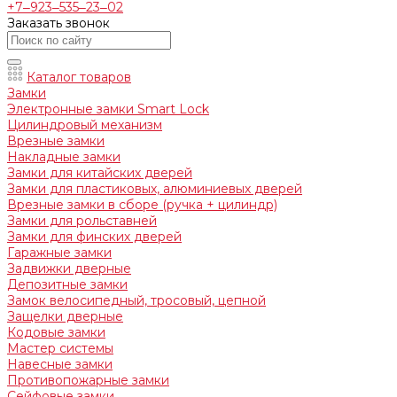
+7‒923‒535‒23‒02
Заказать звонок
Каталог товаров
Замки
Электронные замки Smart Lock
Цилиндровый механизм
Врезные замки
Накладные замки
Замки для китайских дверей
Замки для пластиковых, алюминиевых дверей
Врезные замки в сборе (ручка + цилиндр)
Замки для рольставней
Замки для финских дверей
Гаражные замки
Задвижки дверные
Депозитные замки
Замок велосипедный, тросовый, цепной
Защелки дверные
Кодовые замки
Мастер системы
Навесные замки
Противопожарные замки
Сейфовые замки