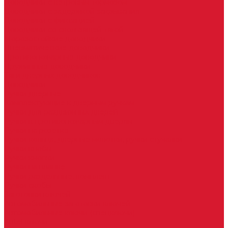
Доводчики с ветровым тормозом
Доводчики с задержкой закрывания
Доводчики с фиксацией
Доводчики со скользящей тягой
Морозостойкие доводчики
Пневматические доводчики
Противопожарные доводчики
Пружинные доводчики
Тяги дверных доводчиков
Доводчики
Ручки дверные
Комплектующие к дверным ручкам
Ручки для раздвижных дверей
Ручки к противопожарным дверям
Ручки на розетке
Ручки-кольца, дверные молотки, ручки стучалки
Ручки кнобы
Ручки кнопки
Ручки на планке
Ручки раздельные, комплект
Ручки скобы
Заготовки ключей
Автомобильные заготовки ключей
Автомобильные ключи (спецключи)
Autel ключи