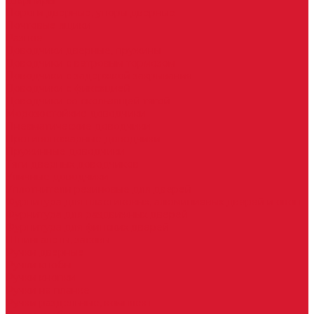
Шарниры
Пороги дверные, упоры дверные
Почтовые ящики
Разное
Доводчики дверные, пружины
Доводчики с ветровым тормозом
Доводчики с задержкой закрывания
Доводчики с фиксацией
Доводчики со скользящей тягой
Морозостойкие доводчики
Пневматические доводчики
Противопожарные доводчики
Пружинные доводчики
Тяги дверных доводчиков
Уличные доводчики
Уплотнители резиновые для дверей
Фурнитура для пластиковых, алюминиевых дверей и окон
Фурнитура для раздвижных дверей
Фурнитура для финских дверей
Шпингалеты, засовы
Ручки дверные
Ручки кнобы
Ручки кнопки
Ручки на планке
Ручки раздельные, комплект