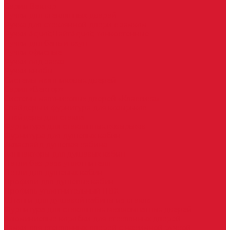
Серия Вектор
Ручки для стеклянных дверей
Ручка для стеклянной двери с замком
Ручки &quot;Лайт&quot; тонкостенные
Ручки для бань и саун
Ручки офисные
Ручки под заказ
Ручки-кнобы
Системы маятниковых дверей
Серия «Вектор»
Системы маятниковых дверей «Классика»
Спайдеры и фурнитура для козырьков
Спайдеры для стекла
Фурнитура для стеклянных козырьков
Фурнитура для душевых кабин
Акваслайд душевая кабина
Коннекторы для душевых кабин
Петли без реза уплотнителя
Петли для душевых кабин
Профили для душевых кабин
Профиль уплотнительный ПВХ
Штанги для душевой кабины из стекла
Фурнитура для стеклянных межкомнатных дверей
Алюминиевые коробки для стеклянных дверей
Замки для стеклянных дверей с нажимной ручкой