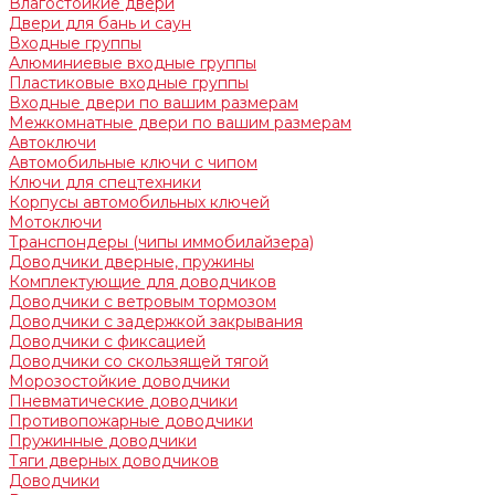
Влагостойкие двери
Двери для бань и саун
Входные группы
Алюминиевые входные группы
Пластиковые входные группы
Входные двери по вашим размерам
Межкомнатные двери по вашим размерам
Автоключи
Автомобильные ключи с чипом
Ключи для спецтехники
Корпусы автомобильных ключей
Мотоключи
Транспондеры (чипы иммобилайзера)
Доводчики дверные, пружины
Комплектующие для доводчиков
Доводчики с ветровым тормозом
Доводчики с задержкой закрывания
Доводчики с фиксацией
Доводчики со скользящей тягой
Морозостойкие доводчики
Пневматические доводчики
Противопожарные доводчики
Пружинные доводчики
Тяги дверных доводчиков
Доводчики