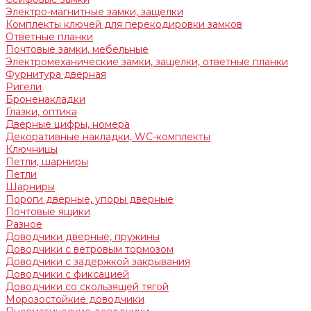
Электро-магнитные замки, защелки
Комплекты ключей для перекодировки замков
Ответные планки
Почтовые замки, мебельные
Электромеханические замки, защелки, ответные планки
Фурнитура дверная
Ригели
Броненакладки
Глазки, оптика
Дверные цифры, номера
Декоративные накладки, WC-комплекты
Ключницы
Петли, шарниры
Петли
Шарниры
Пороги дверные, упоры дверные
Почтовые ящики
Разное
Доводчики дверные, пружины
Доводчики с ветровым тормозом
Доводчики с задержкой закрывания
Доводчики с фиксацией
Доводчики со скользящей тягой
Морозостойкие доводчики