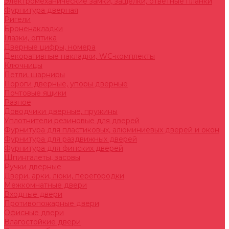
Электромеханические замки, защелки, ответные планки
Фурнитура дверная
Ригели
Броненакладки
Глазки, оптика
Дверные цифры, номера
Декоративные накладки, WC-комплекты
Ключницы
Петли, шарниры
Пороги дверные, упоры дверные
Почтовые ящики
Разное
Доводчики дверные, пружины
Уплотнители резиновые для дверей
Фурнитура для пластиковых, алюминиевых дверей и окон
Фурнитура для раздвижных дверей
Фурнитура для финских дверей
Шпингалеты, засовы
Ручки дверные
Двери, арки, люки, перегородки
Межкомнатные двери
Входные двери
Противопожарные двери
Офисные двери
Влагостойкие двери