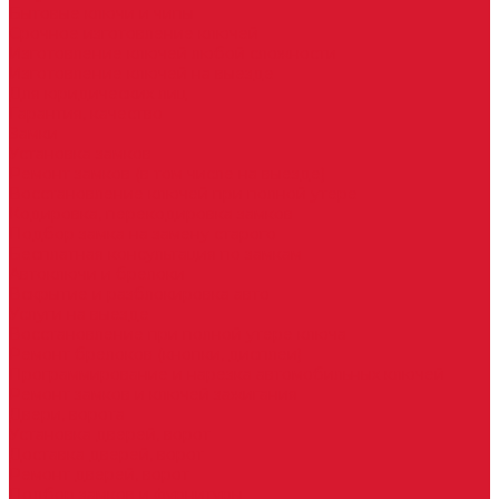
Бытовые ключи и чипы
Срочное изготовление ключей
Изготовление ключей любой сложности
Изготовление ключей на выезде
Для юридических лиц
Гарантия, качество
Замки
Установка замков
Ремонт замков (в том числе на выезде)
Восстановление ключей при полной утере
Кодировка, перекодировка замков
Подбор замка на замену старого
Бесплатная консультация по замкам
Автоключи и брелоки
Вскрытие и разблокировка авто
Услуги на выезде
Восстановление при полной утере ключа
Ремонт брелоков (кнопки, дисплеи)
Программирование и нарезка автомобильных ключей
Ремонт замков и ключей зажигания
Двери, ворота
Установка дверей, ворот
Доставка дверей, ворот
Ремонт дверей, ворот
Подбор замков и фурнитуры