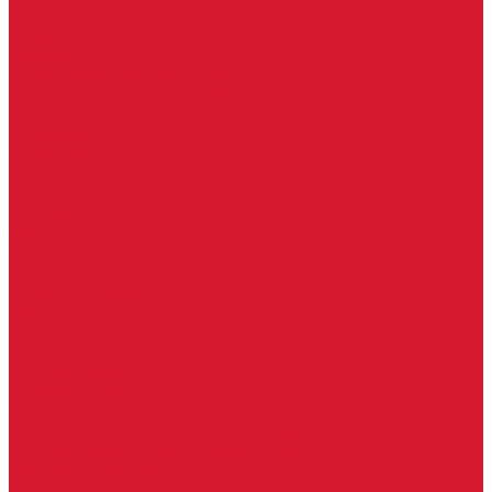
Услуги дизайнера
Консультация
Домофоны, СКУД
Консультация по домофонам и СКУД
Установка домофонов, СКУД
Гарантия
Производители
Компания
Статьи
Политика конфиденциальности
Сертификаты
Отзывы
Контакты
...
Каталог товаров
Замки
Электронные замки Smart Lock
Цилиндровый механизм
Врезные замки
Накладные замки
Замки для китайских дверей
Замки для пластиковых, алюминиевых дверей
Врезные замки в сборе (ручка + цилиндр)
Замки для рольставней
Замки для финских дверей