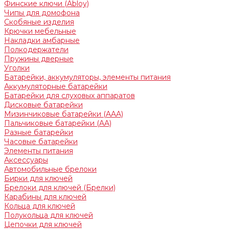
Финские ключи (Abloy)
Чипы для домофона
Скобяные изделия
Крючки мебельные
Накладки амбарные
Полкодержатели
Пружины дверные
Уголки
Батарейки, аккумуляторы, элементы питания
Аккумуляторные батарейки
Батарейки для слуховых аппаратов
Дисковые батарейки
Мизинчиковые батарейки (AAA)
Пальчиковые батарейки (AA)
Разные батарейки
Часовые батарейки
Элементы питания
Аксессуары
Автомобильные брелоки
Бирки для ключей
Брелоки для ключей (Брелки)
Карабины для ключей
Кольца для ключей
Полукольца для ключей
Цепочки для ключей