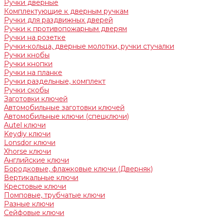
Ручки дверные
Комплектующие к дверным ручкам
Ручки для раздвижных дверей
Ручки к противопожарным дверям
Ручки на розетке
Ручки-кольца, дверные молотки, ручки стучалки
Ручки кнобы
Ручки кнопки
Ручки на планке
Ручки раздельные, комплект
Ручки скобы
Заготовки ключей
Автомобильные заготовки ключей
Автомобильные ключи (спецключи)
Autel ключи
Keydiy ключи
Lonsdor ключи
Xhorse ключи
Английские ключи
Бородковые, флажковые ключи (Дверняк)
Вертикальные ключи
Крестовые ключи
Помповые, трубчатые ключи
Разные ключи
Сейфовые ключи