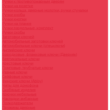
Ручки к противопожарным дверям
Ручки на розетке
Ручки-кольца, дверные молотки, ручки стучалки
Ручки кнобы
Ручки кнопки
Ручки на планке
Ручки раздельные, комплект
Ручки скобы
Заготовки ключей
Автомобильные заготовки ключей
Автомобильные ключи (спецключи)
Английские ключи
Бородковые, флажковые ключи (Дверняк)
Вертикальные ключи
Крестовые ключи
Помповые, трубчатые ключи
Разные ключи
Сейфовые ключи
Финские ключи (Abloy)
Чипы для домофона
Скобяные изделия
Крючки мебельные
Накладки амбарные
Полкодержатели
Пружины дверные