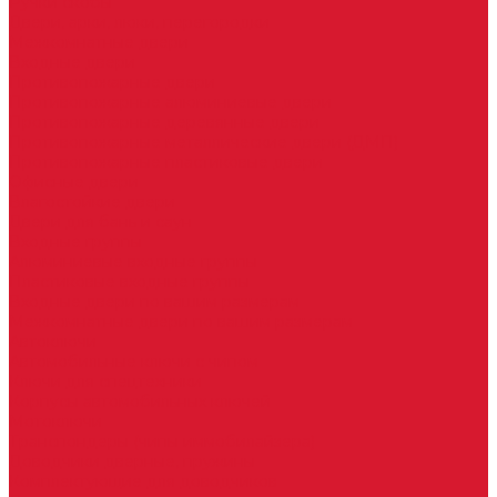
Ручки скобы
Двери, арки, люки, перегородки
Межкомнатные двери
Входные двери
Противопожарные двери
Противопожарные алюминиевые двери
Противопожарные деревянные двери
Противопожарные металлические двери (ДМП)
Противопожарные пластиковые двери
Офисные двери
Влагостойкие двери
Двери для бань и саун
Входные группы
Алюминиевые входные группы
Пластиковые входные группы
Входные двери по вашим размерам
Межкомнатные двери по вашим размерам
Автоключи
Автомобильные ключи с чипом
Ключи для спецтехники
Корпусы автомобильных ключей
Мотоключи
Транспондеры (чипы иммобилайзера)
Доводчики дверные, пружины
Комплектующие для доводчиков