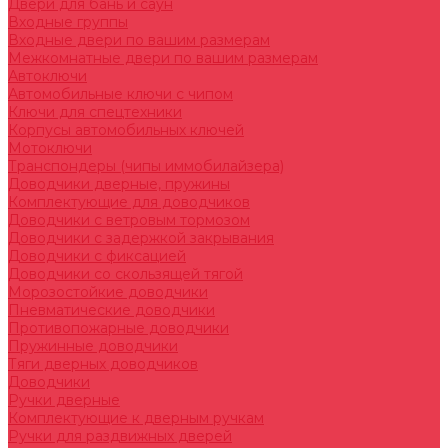
Двери для бань и саун
Входные группы
Входные двери по вашим размерам
Межкомнатные двери по вашим размерам
Автоключи
Автомобильные ключи с чипом
Ключи для спецтехники
Корпусы автомобильных ключей
Мотоключи
Транспондеры (чипы иммобилайзера)
Доводчики дверные, пружины
Комплектующие для доводчиков
Доводчики с ветровым тормозом
Доводчики с задержкой закрывания
Доводчики с фиксацией
Доводчики со скользящей тягой
Морозостойкие доводчики
Пневматические доводчики
Противопожарные доводчики
Пружинные доводчики
Тяги дверных доводчиков
Доводчики
Ручки дверные
Комплектующие к дверным ручкам
Ручки для раздвижных дверей