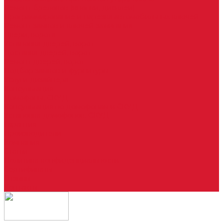
Ремонт брелоков (кнопки, дисплеи)
Программирование и нарезка автомобильных ключей
Ремонт замков и ключей зажигания
Двери, ворота
Установка дверей, ворот
Доставка дверей, ворот
Ремонт дверей, ворот
Подбор замков и фурнитуры
Услуги дизайнера
Консультация
Домофоны, СКУД
Консультация по домофонам и СКУД
Установка домофонов, СКУД
Гарантия
Производители
Компания
Статьи
Политика конфиденциальности
Сертификаты
Отзывы
Контакты