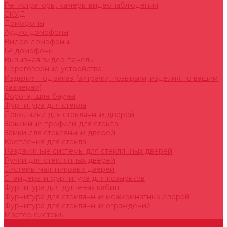
Регистраторы, камеры видеонаблюдения
СКУД
Домофоны
Аудио домофоны
Видео домофоны
IP-домофоны
Вызывная видео-панель
Переговорные устройства
Изделия под заказ (витражи, козырьки, изделия по вашим
размерам)
Ворота, шлагбаумы
Фурнитура для стекла
Доводчики для стеклянных дверей
Зажимные профили для стекла
Замки для стеклянных дверей
Крепления для стекла
Раздвижные системы для стеклянных дверей
Ручки для стеклянных дверей
Системы маятниковых дверей
Спайдеры и фурнитура для козырьков
Фурнитура для душевых кабин
Фурнитура для стеклянных межкомнатных дверей
Фурнитура для стеклянных ограждений
Мастер системы
Услуги