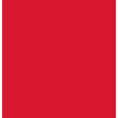
Keydiy ключи
Lonsdor ключи
Xhorse ключи
Английские ключи
Бородковые, флажковые ключи (Дверняк)
Вертикальные ключи
Крестовые ключи
Помповые, трубчатые ключи
Разные ключи
Сейфовые ключи
Финские ключи (Abloy)
Чипы для домофона
Скобяные изделия
Крючки мебельные
Накладки амбарные
Полкодержатели
Пружины дверные
Уголки
Батарейки, аккумуляторы, элементы питания
Аккумуляторные батарейки
Батарейки для слуховых аппаратов
Дисковые батарейки
Мизинчиковые батарейки (AAA)
Пальчиковые батарейки (AA)
Разные батарейки