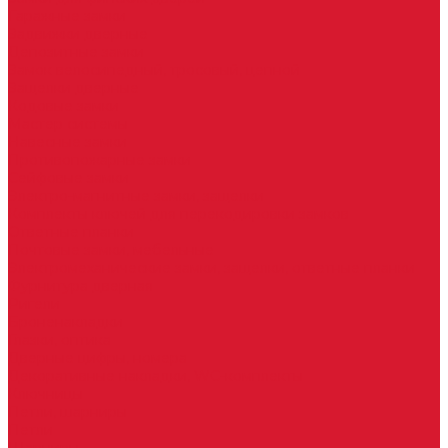
Гаражные замки
Задвижки дверные
Депозитные замки
Замок велосипедный, тросовый, цепной
Защелки дверные
Кодовые замки
Мастер системы
Навесные замки
Противопожарные замки
Сейфовые замки
Электро-магнитные замки, защелки
Комплекты ключей для перекодировки замков
Ответные планки
Почтовые замки, мебельные
Электромеханические замки, защелки, ответные планки
Фурнитура дверная
Ригели
Броненакладки
Глазки, оптика
Дверные цифры, номера
Декоративные накладки, WC-комплекты
Ключницы
Петли, шарниры
Петли