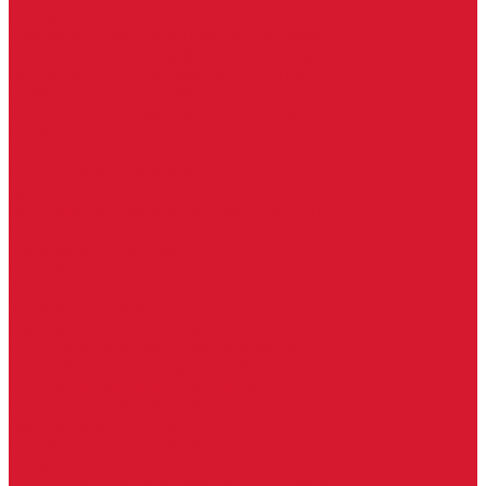
Петли боковые
Фурнитура для стеклянных ограждений
Поручень для стеклянных ограждений
Профили для стеклянных ограждений
Стойки для ограждений
Точечные крепления для ограждений
Мастер системы
Услуги
Бытовые ключи и чипы
Срочное изготовление ключей
Изготовление ключей любой сложности
Изготовление ключей на выезде
Для юридических лиц
Гарантия, качество
Замки
Установка замков
Ремонт замков (в том числе на выезде)
Восстановление ключей при полной утере
Кодировка, перекодировка замков
Подбор замка на замену старого
Бесплатная консультация по замкам
Автоключи и брелоки
Вскрытие и разблокировка авто
Услуги на выезде
Восстановление при полной утере ключа