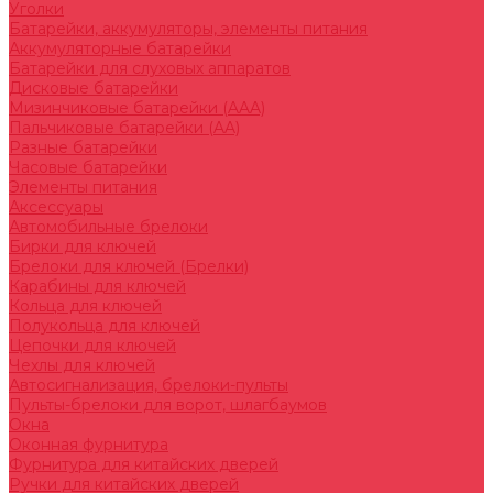
Уголки
Батарейки, аккумуляторы, элементы питания
Аккумуляторные батарейки
Батарейки для слуховых аппаратов
Дисковые батарейки
Мизинчиковые батарейки (AAA)
Пальчиковые батарейки (AA)
Разные батарейки
Часовые батарейки
Элементы питания
Аксессуары
Автомобильные брелоки
Бирки для ключей
Брелоки для ключей (Брелки)
Карабины для ключей
Кольца для ключей
Полукольца для ключей
Цепочки для ключей
Чехлы для ключей
Автосигнализация, брелоки-пульты
Пульты-брелоки для ворот, шлагбаумов
Окна
Оконная фурнитура
Фурнитура для китайских дверей
Ручки для китайских дверей