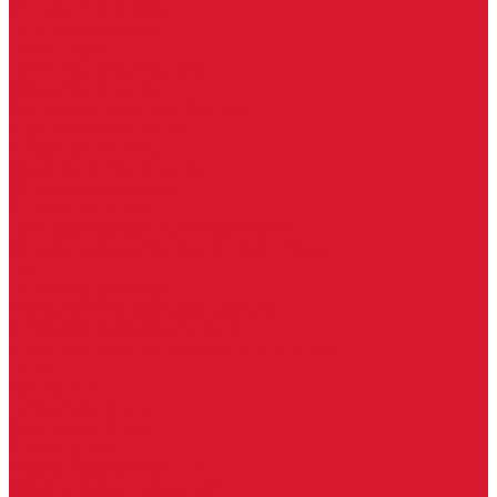
Часовые батарейки
Элементы питания
Аксессуары
Автомобильные брелоки
Бирки для ключей
Брелоки для ключей (Брелки)
Карабины для ключей
Кольца для ключей
Полукольца для ключей
Цепочки для ключей
Чехлы для ключей
Автосигнализация, брелоки-пульты
Пульты-брелоки для ворот, шлагбаумов
Окна
Оконная фурнитура
Фурнитура для китайских дверей
Ручки для китайских дверей
Регистраторы, камеры видеонаблюдения
СКУД
Домофоны
Аудио домофоны
Видео домофоны
IP-домофоны
Вызывная видео-панель
Переговорные устройства