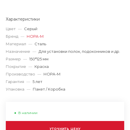
Характеристики
Цвет
—
Серый
Бренд
—
НОРА-М
Материал
—
Сталь
Назначение
—
Для установки полок, подоконников и др.
Размер
—
150*125 мм
Покрытие
—
Краска
Производство
—
НОРА-М
Гарантия
—
5 лет
Упаковка
—
Пакет / Коробка
В наличии
УТОЧНИТЬ ЦЕНУ