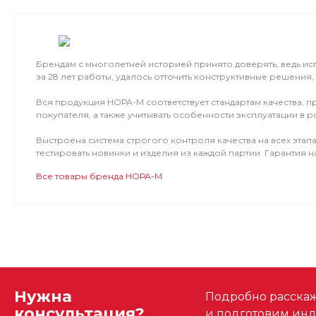
Брендам с многолетней историей принято доверять, ведь исп
за 28 лет работы, удалось отточить конструктивные решения,
Вся продукция НОРА-М соответствует стандартам качества,
покупателя, а также учитывать особенности эксплуатации в р
Выстроена система строгого контроля качества на всех эта
тестировать новинки и изделия из каждой партии. Гарантия н
Все товары бренда НОРА-М
Нужна
Подробно расскаже
консультация?
и подготовим ин