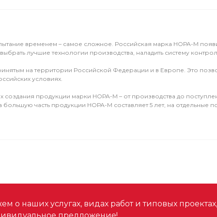
ытание временем – самое сложное. Российская марка НОРА-М появила
 выбрать лучшие технологии производства, наладить систему контрол
 принятым на территории Российской Федерации и в Европе. Это по
оссийских условиях.
пах создания продукции марки НОРА-М – от производства до поступле
а большую часть продукции НОРА-М составляет 5 лет, на отдельные по
м о наших услугах, видах работ и типовых проектах
дивидуальное предложение!