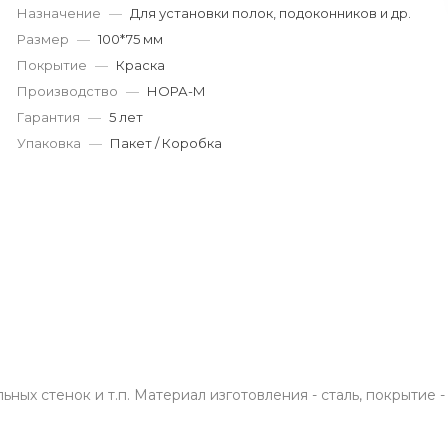
Назначение
—
Для установки полок, подоконников и др.
Пн-Пт: 9:00-19:00
Cб-Вс: 9:00-17:00
Размер
—
100*75 мм
korund119@yandex.ru
Покрытие
—
Краска
Производство
—
НОРА-М
Гарантия
—
5 лет
Упаковка
—
Пакет / Коробка
ых стенок и т.п. Материал изготовления - сталь, покрытие -