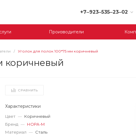
+7‒923‒535‒23‒02
+7‒923‒535‒23‒02
слуги
Производители
Комп
г. Кемерово, ул. Юрия
Двужильного, 9, 170
отдел
Пн-Сб: 9:00-19:00
атели
/
Уголок для полок 100*75 мм коричневый
Вс: 9:00-17:00
мм коричневый
korund119@yandex.ru
+7‒923‒535‒23‒03
г. Кемерово, ул.
Терешковой, 39 д, 1
СРАВНИТЬ
отдел
Пн-Пт: 9:00-19:00
Cб-Вс: 9:00-17:00
Характеристики
korund119@yandex.ru
Цвет
—
Коричневый
Бренд
—
НОРА-М
+7-923-535-23-01
Материал
—
Сталь
г. Кемерово, пр. Ленина