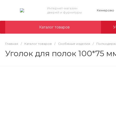
Интернет-магазин
Кемерово
дверей и фурнитуры
Каталог товаров
У
Главная
/
Каталог товаров
/
Скобяные изделия
/
Полкодерж
Уголок для полок 100*75 