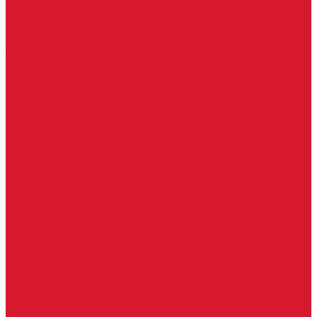
Ручки скобы
Двери, арки, люки, перегородки
Межкомнатные двери
Входные двери
Противопожарные двери
Противопожарные алюминиевые двери
Противопожарные деревянные двери
Противопожарные металлические двери (ДМП)
Противопожарные пластиковые двери
Офисные двери
Влагостойкие двери
Двери для бань и саун
Входные группы
Алюминиевые входные группы
Пластиковые входные группы
Входные двери по вашим размерам
Межкомнатные двери по вашим размерам
Автоключи
Автомобильные ключи с чипом
Ключи для спецтехники
Корпусы автомобильных ключей
Мотоключи
Транспондеры (чипы иммобилайзера)
Доводчики дверные, пружины
Комплектующие для доводчиков