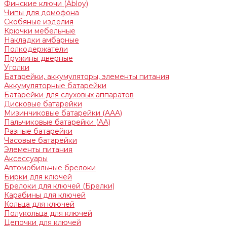
Финские ключи (Abloy)
Чипы для домофона
Скобяные изделия
Крючки мебельные
Накладки амбарные
Полкодержатели
Пружины дверные
Уголки
Батарейки, аккумуляторы, элементы питания
Аккумуляторные батарейки
Батарейки для слуховых аппаратов
Дисковые батарейки
Мизинчиковые батарейки (AAA)
Пальчиковые батарейки (AA)
Разные батарейки
Часовые батарейки
Элементы питания
Аксессуары
Автомобильные брелоки
Бирки для ключей
Брелоки для ключей (Брелки)
Карабины для ключей
Кольца для ключей
Полукольца для ключей
Цепочки для ключей