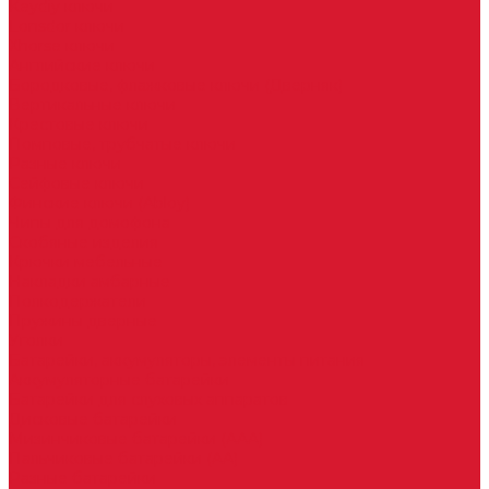
Keydiy ключи
Lonsdor ключи
Xhorse ключи
Английские ключи
Бородковые, флажковые ключи (Дверняк)
Вертикальные ключи
Крестовые ключи
Помповые, трубчатые ключи
Разные ключи
Сейфовые ключи
Финские ключи (Abloy)
Чипы для домофона
Скобяные изделия
Крючки мебельные
Накладки амбарные
Полкодержатели
Пружины дверные
Уголки
Батарейки, аккумуляторы, элементы питания
Аккумуляторные батарейки
Батарейки для слуховых аппаратов
Дисковые батарейки
Мизинчиковые батарейки (AAA)
Пальчиковые батарейки (AA)
Разные батарейки