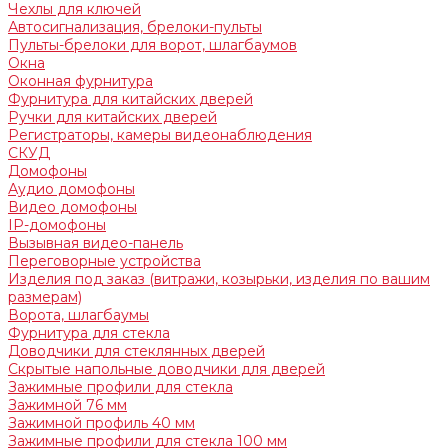
Чехлы для ключей
Автосигнализация, брелоки-пульты
Пульты-брелоки для ворот, шлагбаумов
Окна
Оконная фурнитура
Фурнитура для китайских дверей
Ручки для китайских дверей
Регистраторы, камеры видеонаблюдения
СКУД
Домофоны
Аудио домофоны
Видео домофоны
IP-домофоны
Вызывная видео-панель
Переговорные устройства
Изделия под заказ (витражи, козырьки, изделия по вашим
размерам)
Ворота, шлагбаумы
Фурнитура для стекла
Доводчики для стеклянных дверей
Скрытые напольные доводчики для дверей
Зажимные профили для стекла
Зажимной 76 мм
Зажимной профиль 40 мм
Зажимные профили для стекла 100 мм