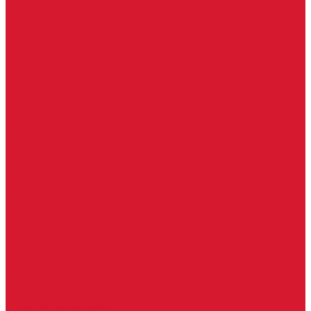
Изделия под заказ (витражи, козырьки, изделия по вашим
размерам)
Ворота, шлагбаумы
Фурнитура для стекла
Доводчики для стеклянных дверей
Скрытые напольные доводчики для дверей
Зажимные профили для стекла
Зажимной 76 мм
Зажимной профиль 40 мм
Зажимные профили для стекла 100 мм
Опорный профиль для стекла
Замки для стеклянных дверей
Замки механические для стекла
Ответные части под замок
Крепления для стекла
«Точки Россия»
Крепления для стекла «Классика»
Серия «Соединители»
Раздвижные системы для стеклянных дверей
Аура система для раздвижных дверей
Серия &quot;Гармоника&quot; система для раздвижных
дверей
Серия &quot;Дельта&quot;
Серия &quot;Дельта+&quot;
Серия «Вектор мини»