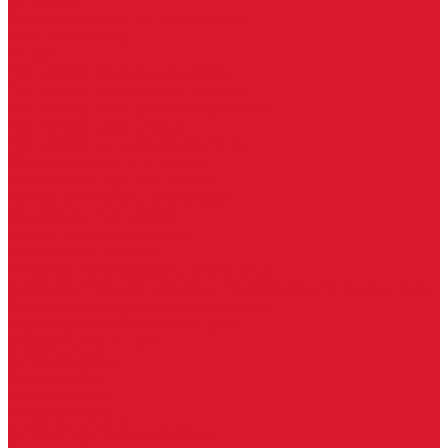
Шарниры
Пороги дверные, упоры дверные
Почтовые ящики
Разное
Доводчики дверные, пружины
Доводчики с ветровым тормозом
Доводчики с задержкой закрывания
Доводчики с фиксацией
Доводчики со скользящей тягой
Морозостойкие доводчики
Пневматические доводчики
Противопожарные доводчики
Пружинные доводчики
Тяги дверных доводчиков
Уличные доводчики
Уплотнители резиновые для дверей
Фурнитура для пластиковых, алюминиевых дверей и окон
Фурнитура для раздвижных дверей
Фурнитура для финских дверей
Шпингалеты, засовы
Ручки дверные
Ручки кнобы
Ручки кнопки
Ручки на планке
Ручки раздельные, комплект