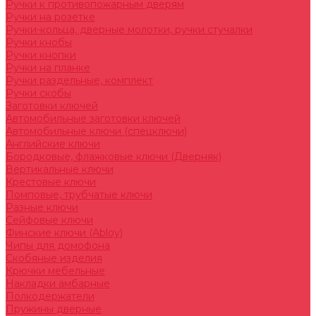
Ручки к противопожарным дверям
Ручки на розетке
Ручки-кольца, дверные молотки, ручки стучалки
Ручки кнобы
Ручки кнопки
Ручки на планке
Ручки раздельные, комплект
Ручки скобы
Заготовки ключей
Автомобильные заготовки ключей
Автомобильные ключи (спецключи)
Английские ключи
Бородковые, флажковые ключи (Дверняк)
Вертикальные ключи
Крестовые ключи
Помповые, трубчатые ключи
Разные ключи
Сейфовые ключи
Финские ключи (Abloy)
Чипы для домофона
Скобяные изделия
Крючки мебельные
Накладки амбарные
Полкодержатели
Пружины дверные