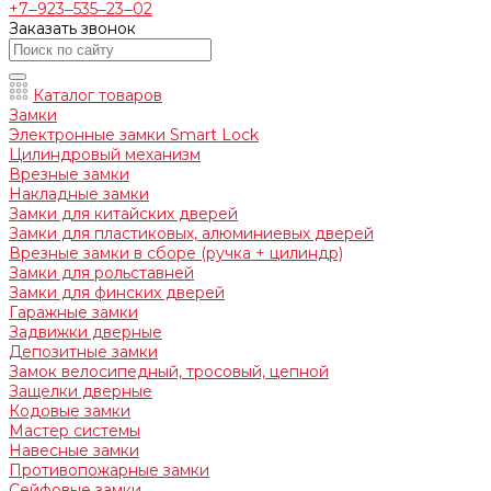
+7‒923‒535‒23‒02
Заказать звонок
Каталог товаров
Замки
Электронные замки Smart Lock
Цилиндровый механизм
Врезные замки
Накладные замки
Замки для китайских дверей
Замки для пластиковых, алюминиевых дверей
Врезные замки в сборе (ручка + цилиндр)
Замки для рольставней
Замки для финских дверей
Гаражные замки
Задвижки дверные
Депозитные замки
Замок велосипедный, тросовый, цепной
Защелки дверные
Кодовые замки
Мастер системы
Навесные замки
Противопожарные замки
Сейфовые замки