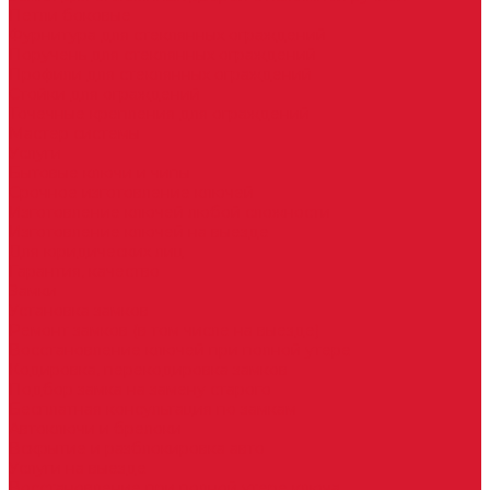
Петли боковые
Фурнитура для стеклянных ограждений
Поручень для стеклянных ограждений
Профили для стеклянных ограждений
Стойки для ограждений
Точечные крепления для ограждений
Мастер системы
Услуги
Бытовые ключи и чипы
Срочное изготовление ключей
Изготовление ключей любой сложности
Изготовление ключей на выезде
Для юридических лиц
Гарантия, качество
Замки
Установка замков
Ремонт замков (в том числе на выезде)
Восстановление ключей при полной утере
Кодировка, перекодировка замков
Подбор замка на замену старого
Бесплатная консультация по замкам
Автоключи и брелоки
Вскрытие и разблокировка авто
Услуги на выезде
Восстановление при полной утере ключа