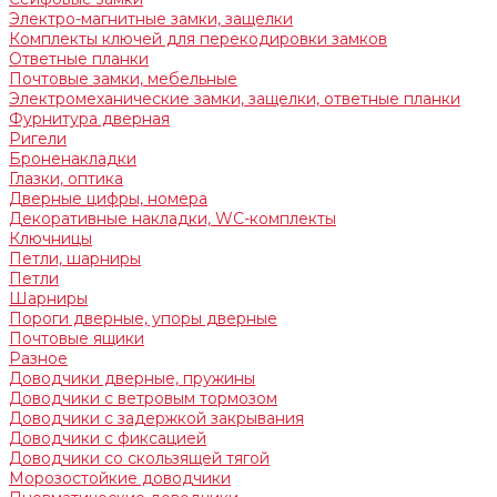
Электро-магнитные замки, защелки
Комплекты ключей для перекодировки замков
Ответные планки
Почтовые замки, мебельные
Электромеханические замки, защелки, ответные планки
Фурнитура дверная
Ригели
Броненакладки
Глазки, оптика
Дверные цифры, номера
Декоративные накладки, WC-комплекты
Ключницы
Петли, шарниры
Петли
Шарниры
Пороги дверные, упоры дверные
Почтовые ящики
Разное
Доводчики дверные, пружины
Доводчики с ветровым тормозом
Доводчики с задержкой закрывания
Доводчики с фиксацией
Доводчики со скользящей тягой
Морозостойкие доводчики