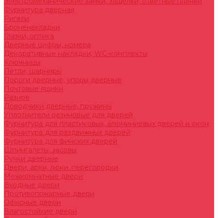
Электромеханические замки, защелки, ответные планки
Фурнитура дверная
Ригели
Броненакладки
Глазки, оптика
Дверные цифры, номера
Декоративные накладки, WC-комплекты
Ключницы
Петли, шарниры
Пороги дверные, упоры дверные
Почтовые ящики
Разное
Доводчики дверные, пружины
Уплотнители резиновые для дверей
Фурнитура для пластиковых, алюминиевых дверей и окон
Фурнитура для раздвижных дверей
Фурнитура для финских дверей
Шпингалеты, засовы
Ручки дверные
Двери, арки, люки, перегородки
Межкомнатные двери
Входные двери
Противопожарные двери
Офисные двери
Влагостойкие двери