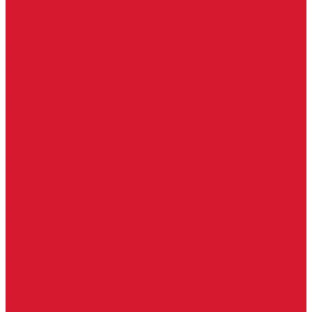
Доводчики с ветровым тормозом
Доводчики с задержкой закрывания
Доводчики с фиксацией
Доводчики со скользящей тягой
Морозостойкие доводчики
Пневматические доводчики
Противопожарные доводчики
Пружинные доводчики
Тяги дверных доводчиков
Доводчики
Ручки дверные
Комплектующие к дверным ручкам
Ручки для раздвижных дверей
Ручки к противопожарным дверям
Ручки на розетке
Ручки-кольца, дверные молотки, ручки стучалки
Ручки кнобы
Ручки кнопки
Ручки на планке
Ручки раздельные, комплект
Ручки скобы
Заготовки ключей
Автомобильные заготовки ключей
Автомобильные ключи (спецключи)
Autel ключи