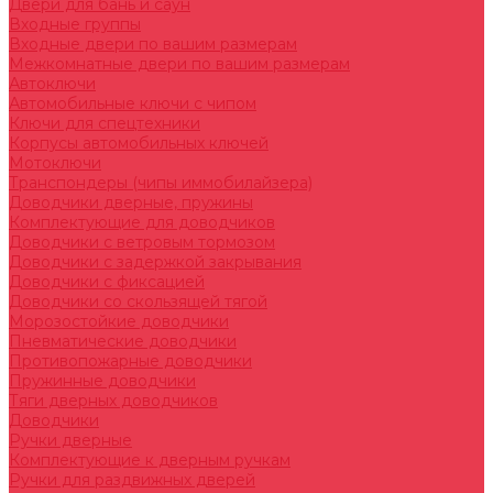
Двери для бань и саун
Входные группы
Входные двери по вашим размерам
Межкомнатные двери по вашим размерам
Автоключи
Автомобильные ключи с чипом
Ключи для спецтехники
Корпусы автомобильных ключей
Мотоключи
Транспондеры (чипы иммобилайзера)
Доводчики дверные, пружины
Комплектующие для доводчиков
Доводчики с ветровым тормозом
Доводчики с задержкой закрывания
Доводчики с фиксацией
Доводчики со скользящей тягой
Морозостойкие доводчики
Пневматические доводчики
Противопожарные доводчики
Пружинные доводчики
Тяги дверных доводчиков
Доводчики
Ручки дверные
Комплектующие к дверным ручкам
Ручки для раздвижных дверей