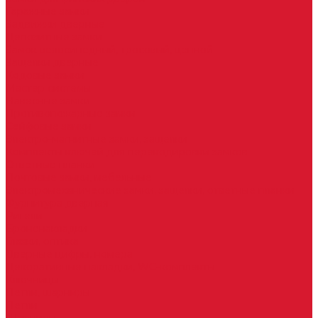
Гаражные замки
Задвижки дверные
Депозитные замки
Замок велосипедный, тросовый, цепной
Защелки дверные
Кодовые замки
Мастер системы
Навесные замки
Противопожарные замки
Сейфовые замки
Электро-магнитные замки, защелки
Комплекты ключей для перекодировки замков
Ответные планки
Почтовые замки, мебельные
Электромеханические замки, защелки, ответные планки
Фурнитура дверная
Ригели
Броненакладки
Глазки, оптика
Дверные цифры, номера
Декоративные накладки, WC-комплекты
Ключницы
Петли, шарниры
Петли