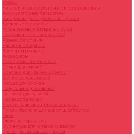
Уголки
Батарейки, аккумуляторы, элементы питания
Аккумуляторные батарейки
Батарейки для слуховых аппаратов
Дисковые батарейки
Мизинчиковые батарейки (AAA)
Пальчиковые батарейки (AA)
Разные батарейки
Часовые батарейки
Элементы питания
Аксессуары
Автомобильные брелоки
Бирки для ключей
Брелоки для ключей (Брелки)
Карабины для ключей
Кольца для ключей
Полукольца для ключей
Цепочки для ключей
Чехлы для ключей
Автосигнализация, брелоки-пульты
Пульты-брелоки для ворот, шлагбаумов
Окна
Оконная фурнитура
Фурнитура для китайских дверей
Ручки для китайских дверей