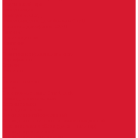
Услуги дизайнера
Консультация
Домофоны, СКУД
Консультация по домофонам и СКУД
Установка домофонов, СКУД
Гарантия
Производители
Компания
Статьи
Политика конфиденциальности
Сертификаты
Отзывы
Контакты
...
Каталог товаров
Замки
Электронные замки Smart Lock
Цилиндровый механизм
Врезные замки
Накладные замки
Замки для китайских дверей
Замки для пластиковых, алюминиевых дверей
Врезные замки в сборе (ручка + цилиндр)
Замки для рольставней
Замки для финских дверей