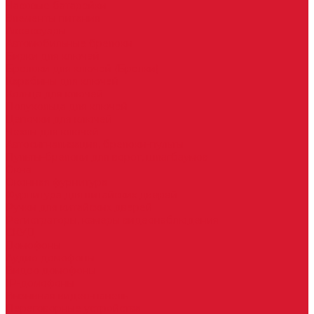
Часовые батарейки
Элементы питания
Аксессуары
Автомобильные брелоки
Бирки для ключей
Брелоки для ключей (Брелки)
Карабины для ключей
Кольца для ключей
Полукольца для ключей
Цепочки для ключей
Чехлы для ключей
Автосигнализация, брелоки-пульты
Пульты-брелоки для ворот, шлагбаумов
Окна
Оконная фурнитура
Фурнитура для китайских дверей
Ручки для китайских дверей
Регистраторы, камеры видеонаблюдения
СКУД
Домофоны
Аудио домофоны
Видео домофоны
IP-домофоны
Вызывная видео-панель
Переговорные устройства