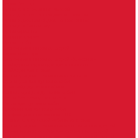
Серия Вектор
Ручки для стеклянных дверей
Ручка для стеклянной двери с замком
Ручки &quot;Лайт&quot; тонкостенные
Ручки для бань и саун
Ручки офисные
Ручки под заказ
Ручки-кнобы
Системы маятниковых дверей
Серия «Вектор»
Системы маятниковых дверей «Классика»
Спайдеры и фурнитура для козырьков
Спайдеры для стекла
Фурнитура для стеклянных козырьков
Фурнитура для душевых кабин
Акваслайд душевая кабина
Коннекторы для душевых кабин
Петли без реза уплотнителя
Петли для душевых кабин
Профили для душевых кабин
Профиль уплотнительный ПВХ
Штанги для душевой кабины из стекла
Фурнитура для стеклянных межкомнатных дверей
Алюминиевые коробки для стеклянных дверей
Замки для стеклянных дверей с нажимной ручкой