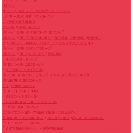
Каталог товаров
Замки
Электронные замки Smart Lock
Цилиндровый механизм
Врезные замки
Накладные замки
Замки для китайских дверей
Замки для пластиковых, алюминиевых дверей
Врезные замки в сборе (ручка + цилиндр)
Замки для рольставней
Замки для финских дверей
Гаражные замки
Задвижки дверные
Депозитные замки
Замок велосипедный, тросовый, цепной
Защелки дверные
Кодовые замки
Мастер системы
Навесные замки
Противопожарные замки
Сейфовые замки
Электро-магнитные замки, защелки
Комплекты ключей для перекодировки замков
Ответные планки
Почтовые замки, мебельные