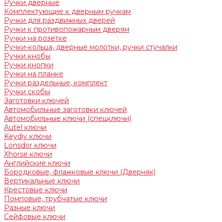
Ручки дверные
Комплектующие к дверным ручкам
Ручки для раздвижных дверей
Ручки к противопожарным дверям
Ручки на розетке
Ручки-кольца, дверные молотки, ручки стучалки
Ручки кнобы
Ручки кнопки
Ручки на планке
Ручки раздельные, комплект
Ручки скобы
Заготовки ключей
Автомобильные заготовки ключей
Автомобильные ключи (спецключи)
Autel ключи
Keydiy ключи
Lonsdor ключи
Xhorse ключи
Английские ключи
Бородковые, флажковые ключи (Дверняк)
Вертикальные ключи
Крестовые ключи
Помповые, трубчатые ключи
Разные ключи
Сейфовые ключи