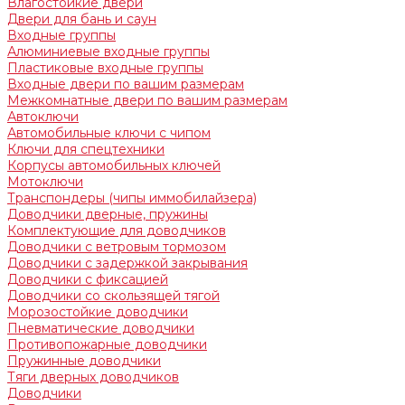
Влагостойкие двери
Двери для бань и саун
Входные группы
Алюминиевые входные группы
Пластиковые входные группы
Входные двери по вашим размерам
Межкомнатные двери по вашим размерам
Автоключи
Автомобильные ключи с чипом
Ключи для спецтехники
Корпусы автомобильных ключей
Мотоключи
Транспондеры (чипы иммобилайзера)
Доводчики дверные, пружины
Комплектующие для доводчиков
Доводчики с ветровым тормозом
Доводчики с задержкой закрывания
Доводчики с фиксацией
Доводчики со скользящей тягой
Морозостойкие доводчики
Пневматические доводчики
Противопожарные доводчики
Пружинные доводчики
Тяги дверных доводчиков
Доводчики