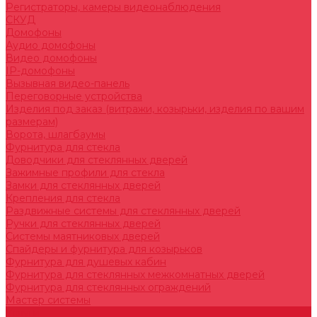
Регистраторы, камеры видеонаблюдения
СКУД
Домофоны
Аудио домофоны
Видео домофоны
IP-домофоны
Вызывная видео-панель
Переговорные устройства
Изделия под заказ (витражи, козырьки, изделия по вашим
размерам)
Ворота, шлагбаумы
Фурнитура для стекла
Доводчики для стеклянных дверей
Зажимные профили для стекла
Замки для стеклянных дверей
Крепления для стекла
Раздвижные системы для стеклянных дверей
Ручки для стеклянных дверей
Системы маятниковых дверей
Спайдеры и фурнитура для козырьков
Фурнитура для душевых кабин
Фурнитура для стеклянных межкомнатных дверей
Фурнитура для стеклянных ограждений
Мастер системы
Услуги