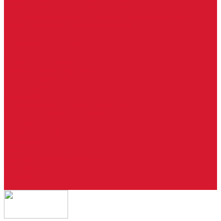
Ремонт брелоков (кнопки, дисплеи)
Программирование и нарезка автомобильных ключей
Ремонт замков и ключей зажигания
Двери, ворота
Установка дверей, ворот
Доставка дверей, ворот
Ремонт дверей, ворот
Подбор замков и фурнитуры
Услуги дизайнера
Консультация
Домофоны, СКУД
Консультация по домофонам и СКУД
Установка домофонов, СКУД
Гарантия
Производители
Компания
Статьи
Политика конфиденциальности
Сертификаты
Отзывы
Контакты