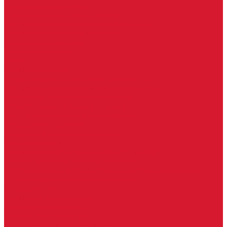
Бытовые ключи и чипы
Срочное изготовление ключей
Изготовление ключей любой сложности
Изготовление ключей на выезде
Для юридических лиц
Гарантия, качество
Замки
Установка замков
Ремонт замков (в том числе на выезде)
Восстановление ключей при полной утере
Кодировка, перекодировка замков
Подбор замка на замену старого
Бесплатная консультация по замкам
Автоключи и брелоки
Вскрытие и разблокировка авто
Услуги на выезде
Восстановление при полной утере ключа
Ремонт брелоков (кнопки, дисплеи)
Программирование и нарезка автомобильных ключей
Ремонт замков и ключей зажигания
Двери, ворота
Установка дверей, ворот
Доставка дверей, ворот
Ремонт дверей, ворот
Подбор замков и фурнитуры