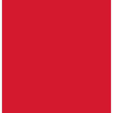
Keydiy ключи
Lonsdor ключи
Xhorse ключи
Английские ключи
Бородковые, флажковые ключи (Дверняк)
Вертикальные ключи
Крестовые ключи
Помповые, трубчатые ключи
Разные ключи
Сейфовые ключи
Финские ключи (Abloy)
Чипы для домофона
Скобяные изделия
Крючки мебельные
Накладки амбарные
Полкодержатели
Пружины дверные
Уголки
Батарейки, аккумуляторы, элементы питания
Аккумуляторные батарейки
Батарейки для слуховых аппаратов
Дисковые батарейки
Мизинчиковые батарейки (AAA)
Пальчиковые батарейки (AA)
Разные батарейки