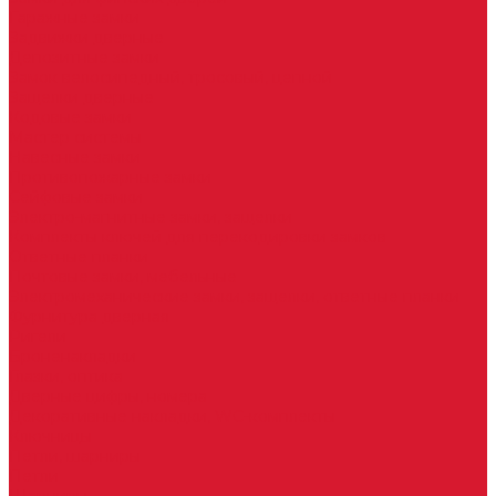
Гаражные замки
Задвижки дверные
Депозитные замки
Замок велосипедный, тросовый, цепной
Защелки дверные
Кодовые замки
Мастер системы
Навесные замки
Противопожарные замки
Сейфовые замки
Электро-магнитные замки, защелки
Комплекты ключей для перекодировки замков
Ответные планки
Почтовые замки, мебельные
Электромеханические замки, защелки, ответные планки
Фурнитура дверная
Ригели
Броненакладки
Глазки, оптика
Дверные цифры, номера
Декоративные накладки, WC-комплекты
Ключницы
Петли, шарниры
Петли