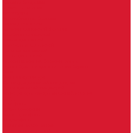
Часовые батарейки
Элементы питания
Аксессуары
Автомобильные брелоки
Бирки для ключей
Брелоки для ключей (Брелки)
Карабины для ключей
Кольца для ключей
Полукольца для ключей
Цепочки для ключей
Чехлы для ключей
Автосигнализация, брелоки-пульты
Пульты-брелоки для ворот, шлагбаумов
Окна
Оконная фурнитура
Фурнитура для китайских дверей
Ручки для китайских дверей
Регистраторы, камеры видеонаблюдения
СКУД
Домофоны
Аудио домофоны
Видео домофоны
IP-домофоны
Вызывная видео-панель
Переговорные устройства