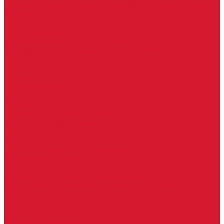
Изделия под заказ (витражи, козырьки, изделия по вашим
размерам)
Ворота, шлагбаумы
Фурнитура для стекла
Доводчики для стеклянных дверей
Скрытые напольные доводчики для дверей
Зажимные профили для стекла
Зажимной 76 мм
Зажимной профиль 40 мм
Зажимные профили для стекла 100 мм
Опорный профиль для стекла
Замки для стеклянных дверей
Замки механические для стекла
Ответные части под замок
Крепления для стекла
«Точки Россия»
Крепления для стекла «Классика»
Серия «Соединители»
Раздвижные системы для стеклянных дверей
Аура система для раздвижных дверей
Серия &quot;Гармоника&quot; система для раздвижных
дверей
Серия &quot;Дельта&quot;
Серия &quot;Дельта+&quot;
Серия «Вектор мини»