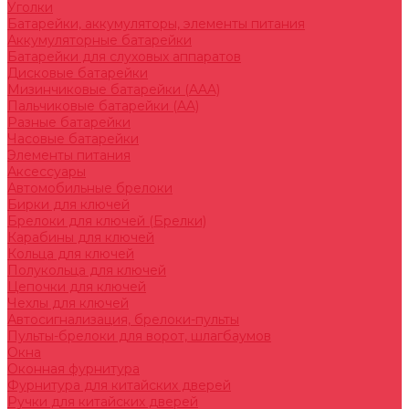
Уголки
Батарейки, аккумуляторы, элементы питания
Аккумуляторные батарейки
Батарейки для слуховых аппаратов
Дисковые батарейки
Мизинчиковые батарейки (AAA)
Пальчиковые батарейки (AA)
Разные батарейки
Часовые батарейки
Элементы питания
Аксессуары
Автомобильные брелоки
Бирки для ключей
Брелоки для ключей (Брелки)
Карабины для ключей
Кольца для ключей
Полукольца для ключей
Цепочки для ключей
Чехлы для ключей
Автосигнализация, брелоки-пульты
Пульты-брелоки для ворот, шлагбаумов
Окна
Оконная фурнитура
Фурнитура для китайских дверей
Ручки для китайских дверей