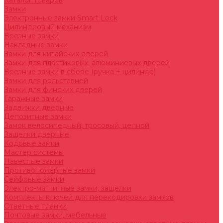
Каталог товаров
Замки
Электронные замки Smart Lock
Цилиндровый механизм
Врезные замки
Накладные замки
Замки для китайских дверей
Замки для пластиковых, алюминиевых дверей
Врезные замки в сборе (ручка + цилиндр)
Замки для рольставней
Замки для финских дверей
Гаражные замки
Задвижки дверные
Депозитные замки
Замок велосипедный, тросовый, цепной
Защелки дверные
Кодовые замки
Мастер системы
Навесные замки
Противопожарные замки
Сейфовые замки
Электро-магнитные замки, защелки
Комплекты ключей для перекодировки замков
Ответные планки
Почтовые замки, мебельные