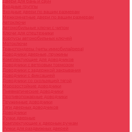
Двери для бань и саун
Входные группы
Входные двери по вашим размерам
Межкомнатные двери по вашим размерам
Автоключи
Автомобильные ключи с чипом
Ключи для спецтехники
Корпусы автомобильных ключей
Мотоключи
Транспондеры (чипы иммобилайзера)
Доводчики дверные, пружины
Комплектующие для доводчиков
Доводчики с ветровым тормозом
Доводчики с задержкой закрывания
Доводчики с фиксацией
Доводчики со скользящей тягой
Морозостойкие доводчики
Пневматические доводчики
Противопожарные доводчики
Пружинные доводчики
Тяги дверных доводчиков
Доводчики
Ручки дверные
Комплектующие к дверным ручкам
Ручки для раздвижных дверей