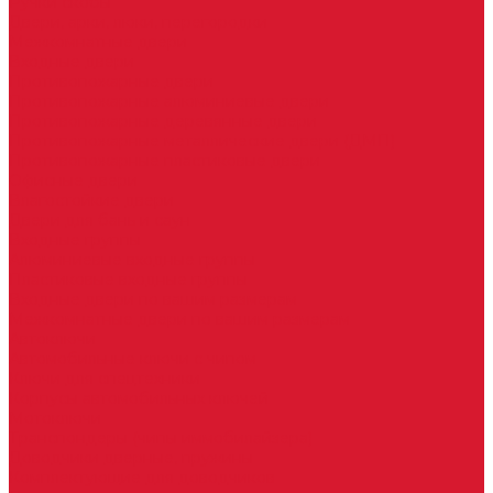
Ручки скобы
Двери, арки, люки, перегородки
Межкомнатные двери
Входные двери
Противопожарные двери
Противопожарные алюминиевые двери
Противопожарные деревянные двери
Противопожарные металлические двери (ДМП)
Противопожарные пластиковые двери
Офисные двери
Влагостойкие двери
Двери для бань и саун
Входные группы
Алюминиевые входные группы
Пластиковые входные группы
Входные двери по вашим размерам
Межкомнатные двери по вашим размерам
Автоключи
Автомобильные ключи с чипом
Ключи для спецтехники
Корпусы автомобильных ключей
Мотоключи
Транспондеры (чипы иммобилайзера)
Доводчики дверные, пружины
Комплектующие для доводчиков