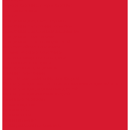
Шарниры
Пороги дверные, упоры дверные
Почтовые ящики
Разное
Доводчики дверные, пружины
Доводчики с ветровым тормозом
Доводчики с задержкой закрывания
Доводчики с фиксацией
Доводчики со скользящей тягой
Морозостойкие доводчики
Пневматические доводчики
Противопожарные доводчики
Пружинные доводчики
Тяги дверных доводчиков
Уличные доводчики
Уплотнители резиновые для дверей
Фурнитура для пластиковых, алюминиевых дверей и окон
Фурнитура для раздвижных дверей
Фурнитура для финских дверей
Шпингалеты, засовы
Ручки дверные
Ручки кнобы
Ручки кнопки
Ручки на планке
Ручки раздельные, комплект