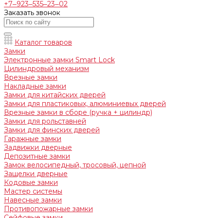
+7‒923‒535‒23‒02
Заказать звонок
Каталог товаров
Замки
Электронные замки Smart Lock
Цилиндровый механизм
Врезные замки
Накладные замки
Замки для китайских дверей
Замки для пластиковых, алюминиевых дверей
Врезные замки в сборе (ручка + цилиндр)
Замки для рольставней
Замки для финских дверей
Гаражные замки
Задвижки дверные
Депозитные замки
Замок велосипедный, тросовый, цепной
Защелки дверные
Кодовые замки
Мастер системы
Навесные замки
Противопожарные замки
Сейфовые замки