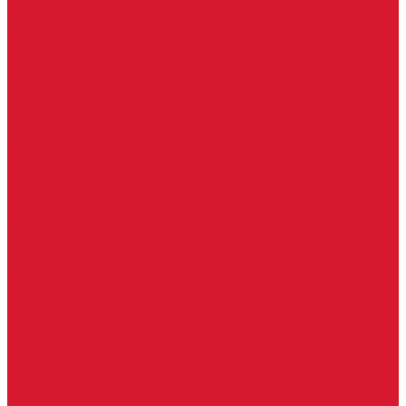
Доводчики с ветровым тормозом
Доводчики с задержкой закрывания
Доводчики с фиксацией
Доводчики со скользящей тягой
Морозостойкие доводчики
Пневматические доводчики
Противопожарные доводчики
Пружинные доводчики
Тяги дверных доводчиков
Доводчики
Ручки дверные
Комплектующие к дверным ручкам
Ручки для раздвижных дверей
Ручки к противопожарным дверям
Ручки на розетке
Ручки-кольца, дверные молотки, ручки стучалки
Ручки кнобы
Ручки кнопки
Ручки на планке
Ручки раздельные, комплект
Ручки скобы
Заготовки ключей
Автомобильные заготовки ключей
Автомобильные ключи (спецключи)
Autel ключи