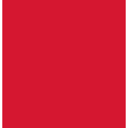
Услуги дизайнера
Консультация
Домофоны, СКУД
Консультация по домофонам и СКУД
Установка домофонов, СКУД
Гарантия
Производители
Компания
Статьи
Политика конфиденциальности
Сертификаты
Отзывы
Контакты
...
Каталог товаров
Замки
Электронные замки Smart Lock
Цилиндровый механизм
Врезные замки
Накладные замки
Замки для китайских дверей
Замки для пластиковых, алюминиевых дверей
Врезные замки в сборе (ручка + цилиндр)
Замки для рольставней
Замки для финских дверей