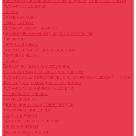
Электромеханические замки, защелки, ответные планки
Фурнитура дверная
Ригели
Броненакладки
Глазки, оптика
Дверные цифры, номера
Декоративные накладки, WC-комплекты
Ключницы
Петли, шарниры
Пороги дверные, упоры дверные
Почтовые ящики
Разное
Доводчики дверные, пружины
Уплотнители резиновые для дверей
Фурнитура для пластиковых, алюминиевых дверей и окон
Фурнитура для раздвижных дверей
Фурнитура для финских дверей
Шпингалеты, засовы
Ручки дверные
Двери, арки, люки, перегородки
Межкомнатные двери
Входные двери
Противопожарные двери
Офисные двери
Влагостойкие двери