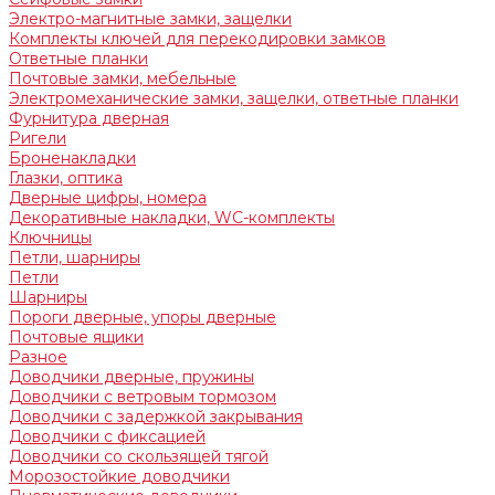
Электро-магнитные замки, защелки
Комплекты ключей для перекодировки замков
Ответные планки
Почтовые замки, мебельные
Электромеханические замки, защелки, ответные планки
Фурнитура дверная
Ригели
Броненакладки
Глазки, оптика
Дверные цифры, номера
Декоративные накладки, WC-комплекты
Ключницы
Петли, шарниры
Петли
Шарниры
Пороги дверные, упоры дверные
Почтовые ящики
Разное
Доводчики дверные, пружины
Доводчики с ветровым тормозом
Доводчики с задержкой закрывания
Доводчики с фиксацией
Доводчики со скользящей тягой
Морозостойкие доводчики