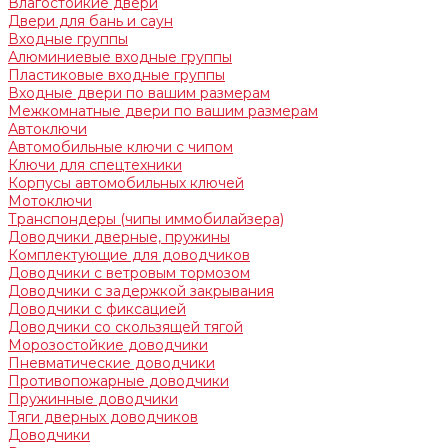
Влагостойкие двери
Двери для бань и саун
Входные группы
Алюминиевые входные группы
Пластиковые входные группы
Входные двери по вашим размерам
Межкомнатные двери по вашим размерам
Автоключи
Автомобильные ключи с чипом
Ключи для спецтехники
Корпусы автомобильных ключей
Мотоключи
Транспондеры (чипы иммобилайзера)
Доводчики дверные, пружины
Комплектующие для доводчиков
Доводчики с ветровым тормозом
Доводчики с задержкой закрывания
Доводчики с фиксацией
Доводчики со скользящей тягой
Морозостойкие доводчики
Пневматические доводчики
Противопожарные доводчики
Пружинные доводчики
Тяги дверных доводчиков
Доводчики