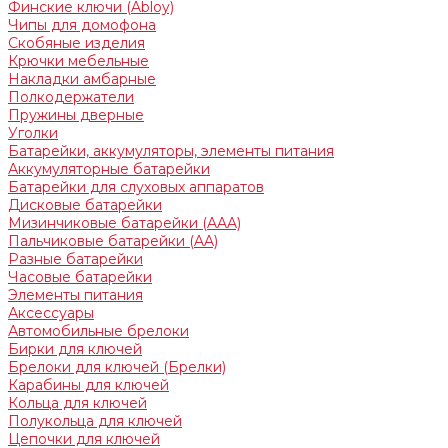
Финские ключи (Abloy)
Чипы для домофона
Скобяные изделия
Крючки мебельные
Накладки амбарные
Полкодержатели
Пружины дверные
Уголки
Батарейки, аккумуляторы, элементы питания
Аккумуляторные батарейки
Батарейки для слуховых аппаратов
Дисковые батарейки
Мизинчиковые батарейки (AAA)
Пальчиковые батарейки (AA)
Разные батарейки
Часовые батарейки
Элементы питания
Аксессуары
Автомобильные брелоки
Бирки для ключей
Брелоки для ключей (Брелки)
Карабины для ключей
Кольца для ключей
Полукольца для ключей
Цепочки для ключей