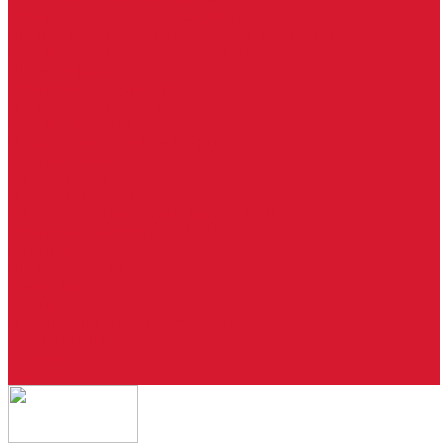
Ремонт брелоков (кнопки, дисплеи)
Программирование и нарезка автомобильных ключей
Ремонт замков и ключей зажигания
Двери, ворота
Установка дверей, ворот
Доставка дверей, ворот
Ремонт дверей, ворот
Подбор замков и фурнитуры
Услуги дизайнера
Консультация
Домофоны, СКУД
Консультация по домофонам и СКУД
Установка домофонов, СКУД
Гарантия
Производители
Компания
Статьи
Политика конфиденциальности
Сертификаты
Отзывы
Контакты