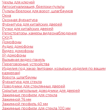
Чехлы для ключей
Автосигнализация, брелоки-пульты
Пульты-брелоки для ворот, шлагбаумов
Окна
Оконная фурнитура
Фурнитура для китайских дверей
Ручки для китайских дверей
Регистраторы, камеры видеонаблюдения
СКУД
Домофоны
Аудио домофоны
Видео домофоны
IP-домофоны
Вызывная видео-панель
Переговорные устройства
Изделия под заказ (витражи, козырьки, изделия по вашим
размерам)
Ворота, шлагбаумы
Фурнитура для стекла
Доводчики для стеклянных дверей
Скрытые напольные доводчики для дверей
Зажимные профили для стекла
Зажимной 76 мм
Зажимной профиль 40 мм
Зажимные профили для стекла 100 мм