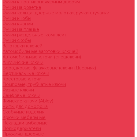
Ручки к противопожарным дверям
Ручки на розетке
Ручки-кольца, дверные молотки, ручки стучалки
Ручки кнобы
Ручки кнопки
Ручки на планке
Ручки раздельные, комплект
Ручки скобы
Заготовки ключей
Автомобильные заготовки ключей
Автомобильные ключи (спецключи)
Английские ключи
Бородковые, флажковые ключи (Дверняк)
Вертикальные ключи
Крестовые ключи
Помповые, трубчатые ключи
Разные ключи
Сейфовые ключи
Финские ключи (Abloy)
Чипы для домофона
Скобяные изделия
Крючки мебельные
Накладки амбарные
Полкодержатели
Пружины дверные