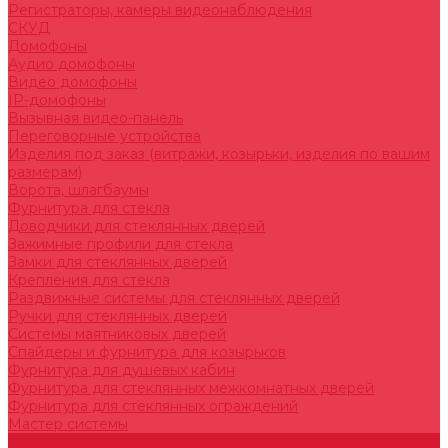
Регистраторы, камеры видеонаблюдения
СКУД
Домофоны
Аудио домофоны
Видео домофоны
IP-домофоны
Вызывная видео-панель
Переговорные устройства
Изделия под заказ (витражи, козырьки, изделия по вашим
размерам)
Ворота, шлагбаумы
Фурнитура для стекла
Доводчики для стеклянных дверей
Зажимные профили для стекла
Замки для стеклянных дверей
Крепления для стекла
Раздвижные системы для стеклянных дверей
Ручки для стеклянных дверей
Системы маятниковых дверей
Спайдеры и фурнитура для козырьков
Фурнитура для душевых кабин
Фурнитура для стеклянных межкомнатных дверей
Фурнитура для стеклянных ограждений
Мастер системы
Услуги