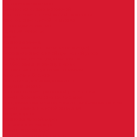
Бытовые ключи и чипы
Срочное изготовление ключей
Изготовление ключей любой сложности
Изготовление ключей на выезде
Для юридических лиц
Гарантия, качество
Замки
Установка замков
Ремонт замков (в том числе на выезде)
Восстановление ключей при полной утере
Кодировка, перекодировка замков
Подбор замка на замену старого
Бесплатная консультация по замкам
Автоключи и брелоки
Вскрытие и разблокировка авто
Услуги на выезде
Восстановление при полной утере ключа
Ремонт брелоков (кнопки, дисплеи)
Программирование и нарезка автомобильных ключей
Ремонт замков и ключей зажигания
Двери, ворота
Установка дверей, ворот
Доставка дверей, ворот
Ремонт дверей, ворот
Подбор замков и фурнитуры