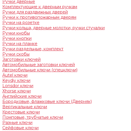
Ручки дверные
Комплектующие к дверным ручкам
Ручки для раздвижных дверей
Ручки к противопожарным дверям
Ручки на розетке
Ручки-кольца, дверные молотки, ручки стучалки
Ручки кнобы
Ручки кнопки
Ручки на планке
Ручки раздельные, комплект
Ручки скобы
Заготовки ключей
Автомобильные заготовки ключей
Автомобильные ключи (спецключи)
Autel ключи
Keydiy ключи
Lonsdor ключи
Xhorse ключи
Английские ключи
Бородковые, флажковые ключи (Дверняк)
Вертикальные ключи
Крестовые ключи
Помповые, трубчатые ключи
Разные ключи
Сейфовые ключи