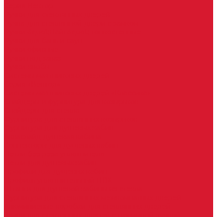
Серия Вектор
Ручки для стеклянных дверей
Ручка для стеклянной двери с замком
Ручки &quot;Лайт&quot; тонкостенные
Ручки для бань и саун
Ручки офисные
Ручки под заказ
Ручки-кнобы
Системы маятниковых дверей
Серия «Вектор»
Системы маятниковых дверей «Классика»
Спайдеры и фурнитура для козырьков
Спайдеры для стекла
Фурнитура для стеклянных козырьков
Фурнитура для душевых кабин
Акваслайд душевая кабина
Коннекторы для душевых кабин
Петли без реза уплотнителя
Петли для душевых кабин
Профили для душевых кабин
Профиль уплотнительный ПВХ
Штанги для душевой кабины из стекла
Фурнитура для стеклянных межкомнатных дверей
Алюминиевые коробки для стеклянных дверей
Замки для стеклянных дверей с нажимной ручкой