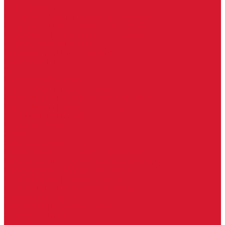
Петли боковые
Фурнитура для стеклянных ограждений
Поручень для стеклянных ограждений
Профили для стеклянных ограждений
Стойки для ограждений
Точечные крепления для ограждений
Мастер системы
Услуги
Бытовые ключи и чипы
Срочное изготовление ключей
Изготовление ключей любой сложности
Изготовление ключей на выезде
Для юридических лиц
Гарантия, качество
Замки
Установка замков
Ремонт замков (в том числе на выезде)
Восстановление ключей при полной утере
Кодировка, перекодировка замков
Подбор замка на замену старого
Бесплатная консультация по замкам
Автоключи и брелоки
Вскрытие и разблокировка авто
Услуги на выезде
Восстановление при полной утере ключа