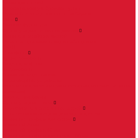
Чехлы для ключей
Автосигнализация, брелоки-пульты
Пульты-брелоки для ворот, шлагбаумов
Окна
Оконная фурнитура
Фурнитура для китайских дверей
Ручки для китайских дверей
Регистраторы, камеры видеонаблюдения
СКУД
Домофоны
Аудио домофоны
Видео домофоны
IP-домофоны
Вызывная видео-панель
Переговорные устройства
Изделия под заказ (витражи, козырьки, изделия по вашим
размерам)
Ворота, шлагбаумы
Фурнитура для стекла
Доводчики для стеклянных дверей
Скрытые напольные доводчики для дверей
Зажимные профили для стекла
Зажимной 76 мм
Зажимной профиль 40 мм
Зажимные профили для стекла 100 мм