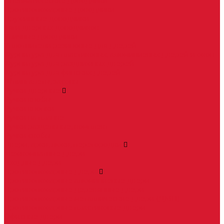
Пневматические доводчики
Противопожарные доводчики
Пружинные доводчики
Тяги дверных доводчиков
Уличные доводчики
Уплотнители резиновые для дверей
Фурнитура для пластиковых, алюминиевых дверей и окон
Фурнитура для раздвижных дверей
Фурнитура для финских дверей
Шпингалеты, засовы
Ручки дверные
Ручки кнобы
Ручки кнопки
Ручки на планке
Ручки раздельные, комплект
Ручки скобы
Двери, арки, люки, перегородки
Межкомнатные двери
Входные двери
Противопожарные двери
Противопожарные алюминиевые двери
Противопожарные деревянные двери
Противопожарные металлические двери (ДМП)
Противопожарные пластиковые двери
Офисные двери