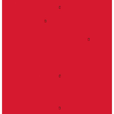
Опорный профиль для стекла
Замки для стеклянных дверей
Замки механические для стекла
Ответные части под замок
Крепления для стекла
«Точки Россия»
Крепления для стекла «Классика»
Серия «Соединители»
Раздвижные системы для стеклянных дверей
Аура система для раздвижных дверей
Серия &quot;Гармоника&quot; система для раздвижных
дверей
Серия &quot;Дельта&quot;
Серия &quot;Дельта+&quot;
Серия «Вектор мини»
Серия Вектор
Ручки для стеклянных дверей
Ручка для стеклянной двери с замком
Ручки &quot;Лайт&quot; тонкостенные
Ручки для бань и саун
Ручки офисные
Ручки под заказ
Ручки-кнобы
Системы маятниковых дверей
Серия «Вектор»