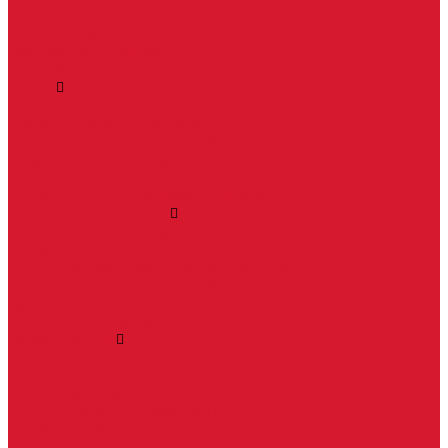
Изготовление ключей любой сложности
Изготовление ключей на выезде
Для юридических лиц
Гарантия, качество
Замки
Установка замков
Ремонт замков (в том числе на выезде)
Восстановление ключей при полной утере
Кодировка, перекодировка замков
Подбор замка на замену старого
Бесплатная консультация по замкам
Автоключи и брелоки
Вскрытие и разблокировка авто
Услуги на выезде
Восстановление при полной утере ключа
Ремонт брелоков (кнопки, дисплеи)
Программирование и нарезка автомобильных ключей
Ремонт замков и ключей зажигания
Двери, ворота
Установка дверей, ворот
Доставка дверей, ворот
Ремонт дверей, ворот
Подбор замков и фурнитуры
Услуги дизайнера
Консультация