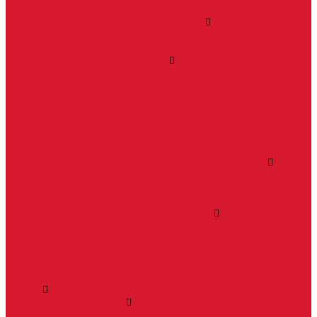
Системы маятниковых дверей «Классика»
Спайдеры и фурнитура для козырьков
Спайдеры для стекла
Фурнитура для стеклянных козырьков
Фурнитура для душевых кабин
Акваслайд душевая кабина
Коннекторы для душевых кабин
Петли без реза уплотнителя
Петли для душевых кабин
Профили для душевых кабин
Профиль уплотнительный ПВХ
Штанги для душевой кабины из стекла
Фурнитура для стеклянных межкомнатных дверей
Алюминиевые коробки для стеклянных дверей
Замки для стеклянных дверей с нажимной ручкой
Петли боковые
Фурнитура для стеклянных ограждений
Поручень для стеклянных ограждений
Профили для стеклянных ограждений
Стойки для ограждений
Точечные крепления для ограждений
Мастер системы
Услуги
Бытовые ключи и чипы
Срочное изготовление ключей