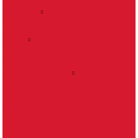
Влагостойкие двери
Двери для бань и саун
Входные группы
Алюминиевые входные группы
Пластиковые входные группы
Входные двери по вашим размерам
Межкомнатные двери по вашим размерам
Автоключи
Автомобильные ключи с чипом
Ключи для спецтехники
Корпусы автомобильных ключей
Мотоключи
Транспондеры (чипы иммобилайзера)
Доводчики дверные, пружины
Комплектующие для доводчиков
Доводчики с ветровым тормозом
Доводчики с задержкой закрывания
Доводчики с фиксацией
Доводчики со скользящей тягой
Морозостойкие доводчики
Пневматические доводчики
Противопожарные доводчики
Пружинные доводчики
Тяги дверных доводчиков
Доводчики