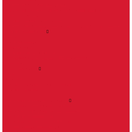
Электро-магнитные замки, защелки
Комплекты ключей для перекодировки замков
Ответные планки
Почтовые замки, мебельные
Электромеханические замки, защелки, ответные планки
Фурнитура дверная
Ригели
Броненакладки
Глазки, оптика
Дверные цифры, номера
Декоративные накладки, WC-комплекты
Ключницы
Петли, шарниры
Петли
Шарниры
Пороги дверные, упоры дверные
Почтовые ящики
Разное
Доводчики дверные, пружины
Доводчики с ветровым тормозом
Доводчики с задержкой закрывания
Доводчики с фиксацией
Доводчики со скользящей тягой
Морозостойкие доводчики