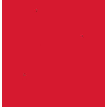
Финские ключи (Abloy)
Чипы для домофона
Скобяные изделия
Крючки мебельные
Накладки амбарные
Полкодержатели
Пружины дверные
Уголки
Батарейки, аккумуляторы, элементы питания
Аккумуляторные батарейки
Батарейки для слуховых аппаратов
Дисковые батарейки
Мизинчиковые батарейки (AAA)
Пальчиковые батарейки (AA)
Разные батарейки
Часовые батарейки
Элементы питания
Аксессуары
Автомобильные брелоки
Бирки для ключей
Брелоки для ключей (Брелки)
Карабины для ключей
Кольца для ключей
Полукольца для ключей
Цепочки для ключей