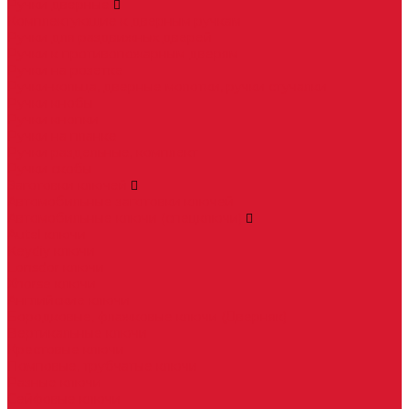
Ручки дверные
Комплектующие к дверным ручкам
Ручки для раздвижных дверей
Ручки к противопожарным дверям
Ручки на розетке
Ручки-кольца, дверные молотки, ручки стучалки
Ручки кнобы
Ручки кнопки
Ручки на планке
Ручки раздельные, комплект
Ручки скобы
Заготовки ключей
Автомобильные заготовки ключей
Автомобильные ключи (спецключи)
Autel ключи
Keydiy ключи
Lonsdor ключи
Xhorse ключи
Английские ключи
Бородковые, флажковые ключи (Дверняк)
Вертикальные ключи
Крестовые ключи
Помповые, трубчатые ключи
Разные ключи
Сейфовые ключи