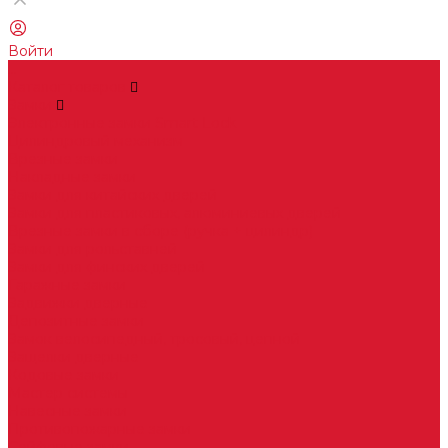
Войти
...
Каталог товаров
Замки
Электронные замки Smart Lock
Цилиндровый механизм
Врезные замки
Накладные замки
Замки для китайских дверей
Замки для пластиковых, алюминиевых дверей
Врезные замки в сборе (ручка + цилиндр)
Замки для рольставней
Замки для финских дверей
Гаражные замки
Задвижки дверные
Депозитные замки
Замок велосипедный, тросовый, цепной
Защелки дверные
Кодовые замки
Мастер системы
Навесные замки
Противопожарные замки
Сейфовые замки