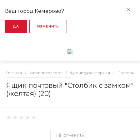
Ваш город Кемерово?
ДА
ИЗМЕНИТЬ
Главная
/
Каталог товаров
/
Фурнитура дверная
/
Почтовые 
Ящик почтовый "Столбик с замком"
(желтая) (20)
СРАВНИТЬ