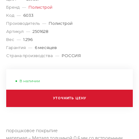
Бренд
—
Полистрой
Код
—
6033
Производитель
—
Полистрой
Артикул
—
2501628
Вес
—
1.296
Гарантия
—
6 месяцев
Страна производства
—
РОССИЯ
В наличии
УТОЧНИТЬ ЦЕНУ
порошковое покрытие
материал – Металл толщиной 0.6 мм со встроенным