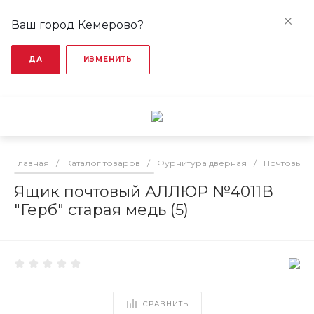
Ваш город Кемерово?
ДА
ИЗМЕНИТЬ
Главная
/
Каталог товаров
/
Фурнитура дверная
/
Почтовые 
Ящик почтовый АЛЛЮР №4011В
"Герб" старая медь (5)
СРАВНИТЬ