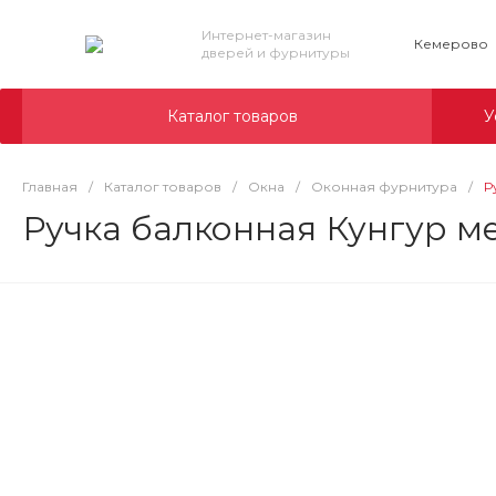
Интернет-магазин
Кемерово
дверей и фурнитуры
Каталог товаров
У
Главная
/
Каталог товаров
/
Окна
/
Оконная фурнитура
/
Р
Ручка балконная Кунгур мет