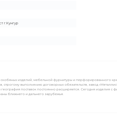
т г.Кунгур
ка скобяных изделий, мебельной фурнитуры и перфорированного кр
в, строгому выполнению договорных обязательств, завод «Металлис
 и география поставок постоянно расширяется. Сегодня изделия с ф
раны ближнего и дальнего зарубежья.