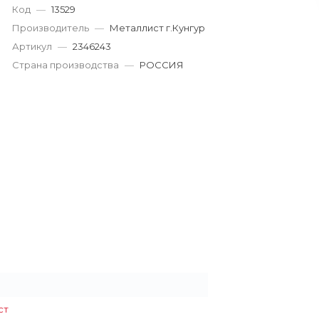
Код
—
13529
Пн-Пт: 9:00-19:00
Cб-Вс: 9:00-17:00
Производитель
—
Металлист г.Кунгур
korund119@yandex.ru
Артикул
—
2346243
Страна производства
—
РОССИЯ
ст