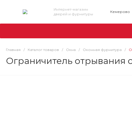
Интернет-магазин
Кемерово
дверей и фурнитуры
Главная
/
Каталог товаров
/
Окна
/
Оконная фурнитура
/
О
Ограничитель отрывания о