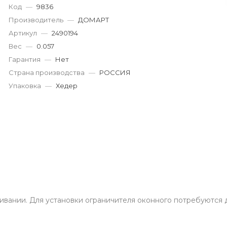
Код
—
9836
Пн-Пт: 9:00-19:00
Cб-Вс: 9:00-17:00
Производитель
—
ДОМАРТ
korund119@yandex.ru
Артикул
—
2490194
Вес
—
0.057
Гарантия
—
Нет
Страна производства
—
РОССИЯ
Упаковка
—
Хедер
вании. Для установки ограничителя оконного потребуются дв